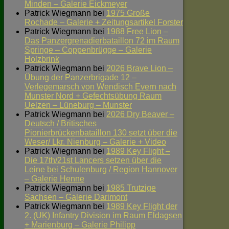
Minden – Galerie Eickmeyer
Patrick Wiegmann
bei
1975 Große
Rochade – Galerie + Zeitungsartikel Forster
Patrick Wiegmann
bei
1988 Free Lion –
Das Panzergrenadierbataillon 72 im Raum
Springe – Coppenbrügge – Galerie
Holzbrink
Patrick Wiegmann
bei
2026 Brave Lion –
Übung der Panzerbrigade 12 –
Verlegemarsch von Wendisch Evern nach
Munster Nord + Gefechtsübung Raum
Uelzen – Lüneburg – Munster
Patrick Wiegmann
bei
2026 Dry Beaver –
Deutsch / Britisches
Pionierbrückenbataillon 130 setzt über die
Weser/ Lkr. Nienburg – Galerie + Video
Patrick Wiegmann
bei
1989 Key Flight –
Die 17th/21st Lancers setzen über die
Leine bei Schulenburg / Region Hannover
– Galerie Henne
Patrick Wiegmann
bei
1985 Trutzige
Sachsen – Galerie Darimont
Patrick Wiegmann
bei
1989 Key Flight der
2. (UK) Infantry Division im Raum Eldagsen
+ Marienburg – Galerie Philipp