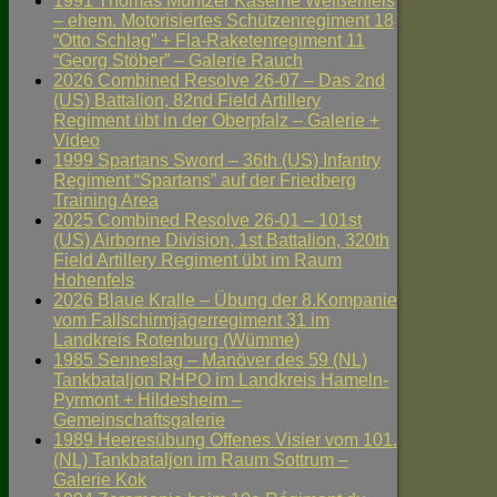
1991 Thomas Müntzer Kaserne Weißenfels
– ehem. Motorisiertes Schützenregiment 18
“Otto Schlag” + Fla-Raketenregiment 11
“Georg Stöber” – Galerie Rauch
2026 Combined Resolve 26-07 – Das 2nd
(US) Battalion, 82nd Field Artillery
Regiment übt in der Oberpfalz – Galerie +
Video
1999 Spartans Sword – 36th (US) Infantry
Regiment “Spartans” auf der Friedberg
Training Area
2025 Combined Resolve 26-01 – 101st
(US) Airborne Division, 1st Battalion, 320th
Field Artillery Regiment übt im Raum
Hohenfels
2026 Blaue Kralle – Übung der 8.Kompanie
vom Fallschirmjägerregiment 31 im
Landkreis Rotenburg (Wümme)
1985 Senneslag – Manöver des 59 (NL)
Tankbataljon RHPO im Landkreis Hameln-
Pyrmont + Hildesheim –
Gemeinschaftsgalerie
1989 Heeresübung Offenes Visier vom 101.
(NL) Tankbataljon im Raum Sottrum –
Galerie Kok