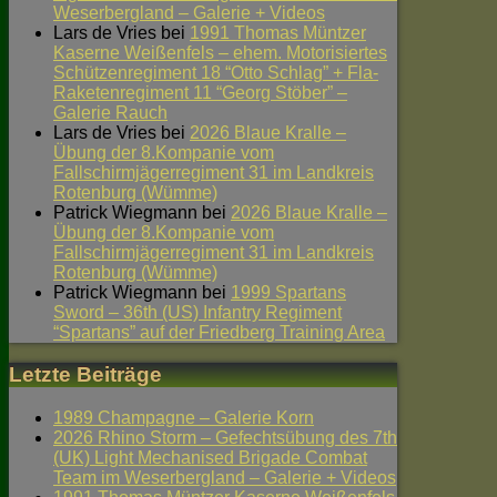
Weserbergland – Galerie + Videos
Lars de Vries
bei
1991 Thomas Müntzer
Kaserne Weißenfels – ehem. Motorisiertes
Schützenregiment 18 “Otto Schlag” + Fla-
Raketenregiment 11 “Georg Stöber” –
Galerie Rauch
Lars de Vries
bei
2026 Blaue Kralle –
Übung der 8.Kompanie vom
Fallschirmjägerregiment 31 im Landkreis
Rotenburg (Wümme)
Patrick Wiegmann
bei
2026 Blaue Kralle –
Übung der 8.Kompanie vom
Fallschirmjägerregiment 31 im Landkreis
Rotenburg (Wümme)
Patrick Wiegmann
bei
1999 Spartans
Sword – 36th (US) Infantry Regiment
“Spartans” auf der Friedberg Training Area
Letzte Beiträge
1989 Champagne – Galerie Korn
2026 Rhino Storm – Gefechtsübung des 7th
(UK) Light Mechanised Brigade Combat
Team im Weserbergland – Galerie + Videos