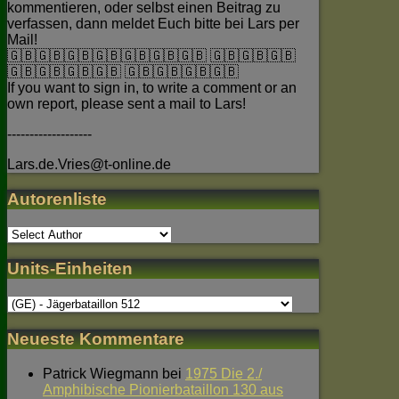
kommentieren, oder selbst einen Beitrag zu
verfassen, dann meldet Euch bitte bei Lars per
Mail!
🇬🇧🇬🇧🇬🇧🇬🇧🇬🇧🇬🇧🇬🇧 🇬🇧🇬🇧🇬🇧
🇬🇧🇬🇧🇬🇧🇬🇧 🇬🇧🇬🇧🇬🇧🇬🇧
If you want to sign in, to write a comment or an
own report, please sent a mail to Lars!
-------------------
Lars.de.Vries@t-online.de
Autorenliste
Units-Einheiten
Neueste Kommentare
Patrick Wiegmann
bei
1975 Die 2./
Amphibische Pionierbataillon 130 aus