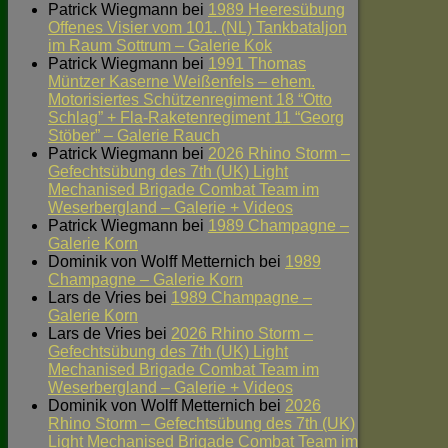
Patrick Wiegmann
bei
1989 Heeresübung
Offenes Visier vom 101. (NL) Tankbataljon
im Raum Sottrum – Galerie Kok
Patrick Wiegmann
bei
1991 Thomas
Müntzer Kaserne Weißenfels – ehem.
Motorisiertes Schützenregiment 18 “Otto
Schlag” + Fla-Raketenregiment 11 “Georg
Stöber” – Galerie Rauch
Patrick Wiegmann
bei
2026 Rhino Storm –
Gefechtsübung des 7th (UK) Light
Mechanised Brigade Combat Team im
Weserbergland – Galerie + Videos
Patrick Wiegmann
bei
1989 Champagne –
Galerie Korn
Dominik von Wolff Metternich
bei
1989
Champagne – Galerie Korn
Lars de Vries
bei
1989 Champagne –
Galerie Korn
Lars de Vries
bei
2026 Rhino Storm –
Gefechtsübung des 7th (UK) Light
Mechanised Brigade Combat Team im
Weserbergland – Galerie + Videos
Dominik von Wolff Metternich
bei
2026
Rhino Storm – Gefechtsübung des 7th (UK)
Light Mechanised Brigade Combat Team im