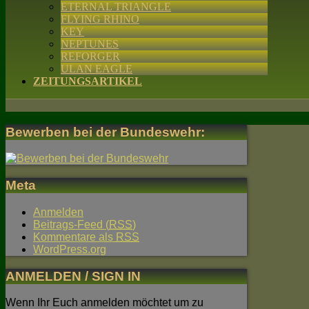
ETERNAL TRIANGLE
FLYING RHINO
KEY
NEPTUNES
REFORGER
ULAN EAGLE
ZEITUNGSARTIKEL
Bewerben bei der Bundeswehr:
Meta
Anmelden
Beitrags-Feed (
RSS
)
Kommentare als
RSS
WordPress.org
ANMELDEN / SIGN IN
Wenn Ihr Euch anmelden möchtet um zu