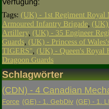
Verfügung:
Tags:
(UK) - 1st Regiment Royal M
Armoured Infantry Brigade
,
(UK) 
Artillery
,
(UK) - 35 Engineer Reg
Guards
,
(UK) - Princess of Wales
TIGERS"
,
(UK) - Queen's Royal 
Dragoon Guards
Schlagwörter
(CDN) - 4 Canadian Mech
Force
(GE) - 1. GebDiv
(GE) - 1. L