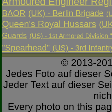
Armoured Engineer Reg
BAOR
(UK) - Berlin Brigade
(
Queen's Royal Hussars
(UK
Guards
(US) - 1st Armored Division 
"Spearhead"
(US) - 3rd Infant
© 2013-201
Jedes Foto auf dieser Se
Jeder Text auf dieser Sei
nic
Every photo on this page