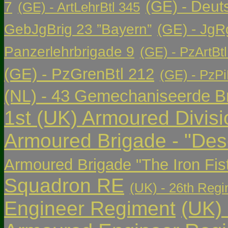
(GE) - Deut
7
(GE) - ArtLehrBtl 345
GebJgBrig 23 ”Bayern”
(GE) - JgR
Panzerlehrbrigade 9
(GE) - PzArtBtl
(GE) - PzGrenBtl 212
(GE) - PzPi
(NL) - 43 Gemechaniseerde Br
1st (UK) Armoured Divisi
Armoured Brigade - "Des
Armoured Brigade "The Iron Fis
Squadron RE
(UK) - 26th Regi
Engineer Regiment
(UK)