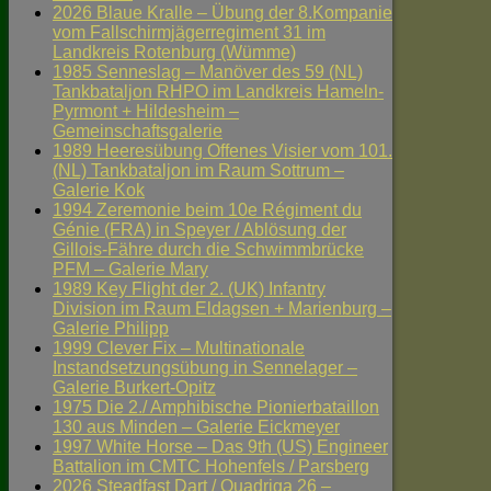
2026 Blaue Kralle – Übung der 8.Kompanie
vom Fallschirmjägerregiment 31 im
Landkreis Rotenburg (Wümme)
1985 Senneslag – Manöver des 59 (NL)
Tankbataljon RHPO im Landkreis Hameln-
Pyrmont + Hildesheim –
Gemeinschaftsgalerie
1989 Heeresübung Offenes Visier vom 101.
(NL) Tankbataljon im Raum Sottrum –
Galerie Kok
1994 Zeremonie beim 10e Régiment du
Génie (FRA) in Speyer / Ablösung der
Gillois-Fähre durch die Schwimmbrücke
PFM – Galerie Mary
1989 Key Flight der 2. (UK) Infantry
Division im Raum Eldagsen + Marienburg –
Galerie Philipp
1999 Clever Fix – Multinationale
Instandsetzungsübung in Sennelager –
Galerie Burkert-Opitz
1975 Die 2./ Amphibische Pionierbataillon
130 aus Minden – Galerie Eickmeyer
1997 White Horse – Das 9th (US) Engineer
Battalion im CMTC Hohenfels / Parsberg
2026 Steadfast Dart / Quadriga 26 –