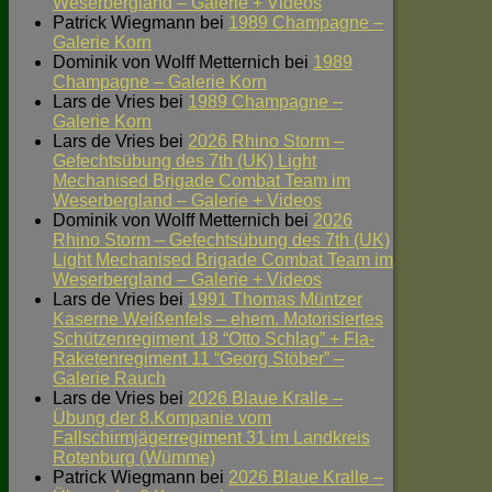
Weserbergland – Galerie + Videos
Patrick Wiegmann
bei
1989 Champagne –
Galerie Korn
Dominik von Wolff Metternich
bei
1989
Champagne – Galerie Korn
Lars de Vries
bei
1989 Champagne –
Galerie Korn
Lars de Vries
bei
2026 Rhino Storm –
Gefechtsübung des 7th (UK) Light
Mechanised Brigade Combat Team im
Weserbergland – Galerie + Videos
Dominik von Wolff Metternich
bei
2026
Rhino Storm – Gefechtsübung des 7th (UK)
Light Mechanised Brigade Combat Team im
Weserbergland – Galerie + Videos
Lars de Vries
bei
1991 Thomas Müntzer
Kaserne Weißenfels – ehem. Motorisiertes
Schützenregiment 18 “Otto Schlag” + Fla-
Raketenregiment 11 “Georg Stöber” –
Galerie Rauch
Lars de Vries
bei
2026 Blaue Kralle –
Übung der 8.Kompanie vom
Fallschirmjägerregiment 31 im Landkreis
Rotenburg (Wümme)
Patrick Wiegmann
bei
2026 Blaue Kralle –