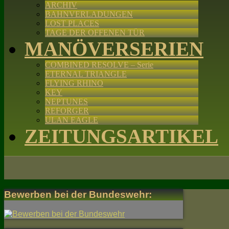
ARCHIV
BAHNVERLADUNGEN
LOST PLACES
TAGE DER OFFENEN TÜR
MANÖVERSERIEN
COMBINED RESOLVE – Serie
ETERNAL TRIANGLE
FLYING RHINO
KEY
NEPTUNES
REFORGER
ULAN EAGLE
ZEITUNGSARTIKEL
Bewerben bei der Bundeswehr: