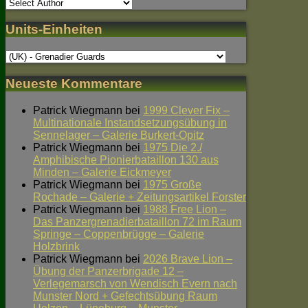
Units-Einheiten
Neueste Kommentare
Patrick Wiegmann
bei
1999 Clever Fix –
Multinationale Instandsetzungsübung in
Sennelager – Galerie Burkert-Opitz
Patrick Wiegmann
bei
1975 Die 2./
Amphibische Pionierbataillon 130 aus
Minden – Galerie Eickmeyer
Patrick Wiegmann
bei
1975 Große
Rochade – Galerie + Zeitungsartikel Forster
Patrick Wiegmann
bei
1988 Free Lion –
Das Panzergrenadierbataillon 72 im Raum
Springe – Coppenbrügge – Galerie
Holzbrink
Patrick Wiegmann
bei
2026 Brave Lion –
Übung der Panzerbrigade 12 –
Verlegemarsch von Wendisch Evern nach
Munster Nord + Gefechtsübung Raum