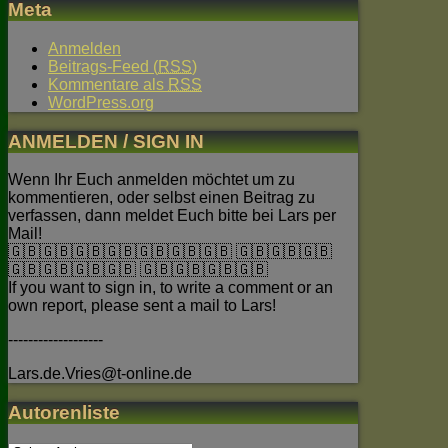
Meta
Anmelden
Beitrags-Feed (
RSS
)
Kommentare als
RSS
WordPress.org
ANMELDEN / SIGN IN
Wenn Ihr Euch anmelden möchtet um zu
kommentieren, oder selbst einen Beitrag zu
verfassen, dann meldet Euch bitte bei Lars per
Mail!
🇬🇧🇬🇧🇬🇧🇬🇧🇬🇧🇬🇧🇬🇧 🇬🇧🇬🇧🇬🇧
🇬🇧🇬🇧🇬🇧🇬🇧 🇬🇧🇬🇧🇬🇧🇬🇧
If you want to sign in, to write a comment or an
own report, please sent a mail to Lars!
-------------------
Lars.de.Vries@t-online.de
Autorenliste