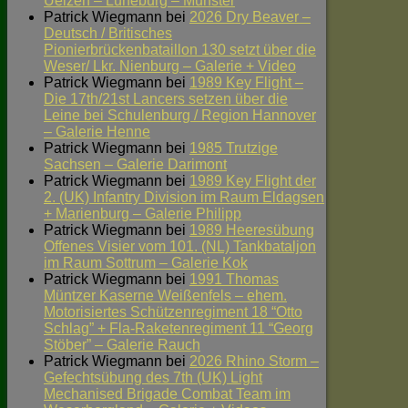
Uelzen – Lüneburg – Munster
Patrick Wiegmann
bei
2026 Dry Beaver –
Deutsch / Britisches
Pionierbrückenbataillon 130 setzt über die
Weser/ Lkr. Nienburg – Galerie + Video
Patrick Wiegmann
bei
1989 Key Flight –
Die 17th/21st Lancers setzen über die
Leine bei Schulenburg / Region Hannover
– Galerie Henne
Patrick Wiegmann
bei
1985 Trutzige
Sachsen – Galerie Darimont
Patrick Wiegmann
bei
1989 Key Flight der
2. (UK) Infantry Division im Raum Eldagsen
+ Marienburg – Galerie Philipp
Patrick Wiegmann
bei
1989 Heeresübung
Offenes Visier vom 101. (NL) Tankbataljon
im Raum Sottrum – Galerie Kok
Patrick Wiegmann
bei
1991 Thomas
Müntzer Kaserne Weißenfels – ehem.
Motorisiertes Schützenregiment 18 “Otto
Schlag” + Fla-Raketenregiment 11 “Georg
Stöber” – Galerie Rauch
Patrick Wiegmann
bei
2026 Rhino Storm –
Gefechtsübung des 7th (UK) Light
Mechanised Brigade Combat Team im