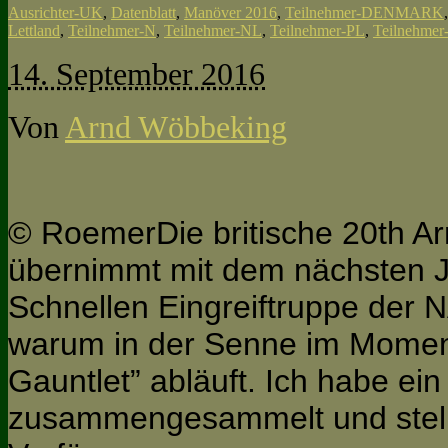
Ausrichter-UK
,
Datenblatt
,
Manöver 2016
,
Teilnehmer-DENMARK
Lettland
,
Teilnehmer-N
,
Teilnehmer-NL
,
Teilnehmer-PL
,
Teilnehme
14. September 2016
Von
Arnd Wöbbeking
© RoemerDie britische 20th Ar
übernimmt mit dem nächsten J
Schnellen Eingreiftruppe der 
warum in der Senne im Momen
Gauntlet” abläuft. Ich habe ei
zusammengesammelt und stelle