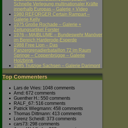
Schnelle Verlegung multinationaler Kräfte
innerhalb Europas – Galerie + Video
1980 REFORGER Certain Rampart –
Galerie Kelly
1975 Große Rochade – Galerie +
Zeitungsartikel Forster
1976 – MAIBLUME – Bundeswehr Manöver
im Bereich Harderode-Esperde
1988 Free Lion – Das
Panzergrenadierbataillon 72 im Raum
Springe – Coppenbrügge – Galerie
Holzbrink
1985 Trutzige Sachsen – Galerie Darimont
Top Commenters
Lars de Vries: 1048 comments
Arnd: 672 comments
Guenther H.: 550 comments
RALF_67: 516 comments
Patrick Wiegmann: 458 comments
Thomas Dittmann: 413 comments
Lorenz Scheidl: 373 comments
cars73: 298 comments