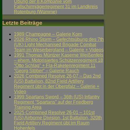
Übung der 8.Kompanie vom
Fallschirmjägerregiment 31 im Landkreis
Rotenburg (Wümme)
Letzte Beiträge
1989 Champagne – Galerie Korn
2026 Rhino Storm – Gefechtsübung des 7th
(UK) Light Mechanised Brigade Combat
Team im Weserbergland – Galerie + Videos
1991 Thomas Müntzer Kaserne Weißenfels
– ehem. Motorisiertes Schützenregiment 18
“Otto Schlag” + Fla-Raketenregiment 11
“Georg Stöber” – Galerie Rauch
2026 Combined Resolve 26-07 – Das 2nd
(US) Battalion, 82nd Field Artillery
Regiment übt in der Oberpfalz – Galerie +
Video
1999 Spartans Sword – 36th (US) Infantry
Regiment “Spartans” auf der Friedberg
Training Area
2025 Combined Resolve 26-01 – 101st
(US) Airborne Division, 1st Battalion, 320th
Field Artillery Regiment übt im Raum
Hohenfels