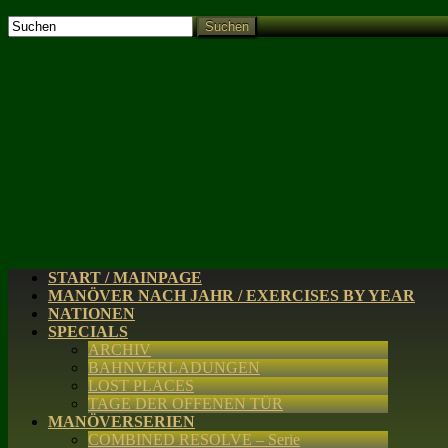
Suchen
START / MAINPAGE
MANÖVER NACH JAHR / EXERCISES BY YEAR
NATIONEN
SPECIALS
ARCHIV
BAHNVERLADUNGEN
LOST PLACES
TAGE DER OFFENEN TÜR
MANÖVERSERIEN
COMBINED RESOLVE – Serie