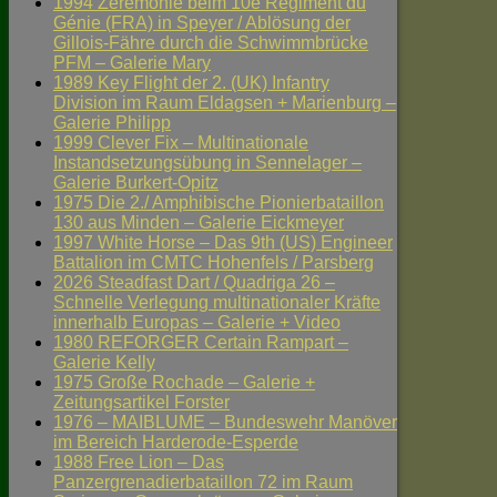
1994 Zeremonie beim 10e Régiment du
Génie (FRA) in Speyer / Ablösung der
Gillois-Fähre durch die Schwimmbrücke
PFM – Galerie Mary
1989 Key Flight der 2. (UK) Infantry
Division im Raum Eldagsen + Marienburg –
Galerie Philipp
1999 Clever Fix – Multinationale
Instandsetzungsübung in Sennelager –
Galerie Burkert-Opitz
1975 Die 2./ Amphibische Pionierbataillon
130 aus Minden – Galerie Eickmeyer
1997 White Horse – Das 9th (US) Engineer
Battalion im CMTC Hohenfels / Parsberg
2026 Steadfast Dart / Quadriga 26 –
Schnelle Verlegung multinationaler Kräfte
innerhalb Europas – Galerie + Video
1980 REFORGER Certain Rampart –
Galerie Kelly
1975 Große Rochade – Galerie +
Zeitungsartikel Forster
1976 – MAIBLUME – Bundeswehr Manöver
im Bereich Harderode-Esperde
1988 Free Lion – Das
Panzergrenadierbataillon 72 im Raum