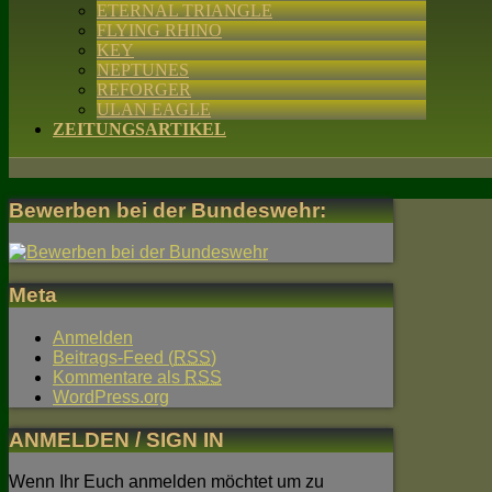
ETERNAL TRIANGLE
FLYING RHINO
KEY
NEPTUNES
REFORGER
ULAN EAGLE
ZEITUNGSARTIKEL
Bewerben bei der Bundeswehr:
Meta
Anmelden
Beitrags-Feed (
RSS
)
Kommentare als
RSS
WordPress.org
ANMELDEN / SIGN IN
Wenn Ihr Euch anmelden möchtet um zu