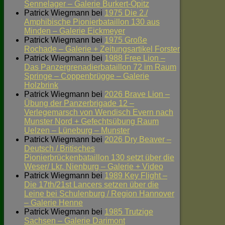
Sennelager – Galerie Burkert-Opitz
Patrick Wiegmann
bei
1975 Die 2./
Amphibische Pionierbataillon 130 aus
Minden – Galerie Eickmeyer
Patrick Wiegmann
bei
1975 Große
Rochade – Galerie + Zeitungsartikel Forster
Patrick Wiegmann
bei
1988 Free Lion –
Das Panzergrenadierbataillon 72 im Raum
Springe – Coppenbrügge – Galerie
Holzbrink
Patrick Wiegmann
bei
2026 Brave Lion –
Übung der Panzerbrigade 12 –
Verlegemarsch von Wendisch Evern nach
Munster Nord + Gefechtsübung Raum
Uelzen – Lüneburg – Munster
Patrick Wiegmann
bei
2026 Dry Beaver –
Deutsch / Britisches
Pionierbrückenbataillon 130 setzt über die
Weser/ Lkr. Nienburg – Galerie + Video
Patrick Wiegmann
bei
1989 Key Flight –
Die 17th/21st Lancers setzen über die
Leine bei Schulenburg / Region Hannover
– Galerie Henne
Patrick Wiegmann
bei
1985 Trutzige
Sachsen – Galerie Darimont