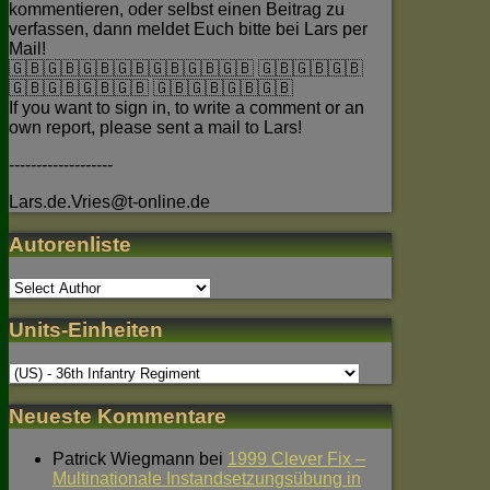
kommentieren, oder selbst einen Beitrag zu
verfassen, dann meldet Euch bitte bei Lars per
Mail!
🇬🇧🇬🇧🇬🇧🇬🇧🇬🇧🇬🇧🇬🇧 🇬🇧🇬🇧🇬🇧
🇬🇧🇬🇧🇬🇧🇬🇧 🇬🇧🇬🇧🇬🇧🇬🇧
If you want to sign in, to write a comment or an
own report, please sent a mail to Lars!
-------------------
Lars.de.Vries@t-online.de
Autorenliste
Units-Einheiten
Neueste Kommentare
Patrick Wiegmann
bei
1999 Clever Fix –
Multinationale Instandsetzungsübung in