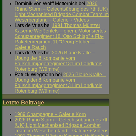
Dominik von Wolff Metternich
bei
2026
Rhino Storm – Gefechtsübung des 7th (UK)
Light Mechanised Brigade Combat Team im
Weserbergland – Galerie + Videos
Lars de Vries
bei
1991 Thomas Müntzer
Kaserne Weißenfels – ehem. Motorisiertes
Schützenregiment 18 “Otto Schlag” + Fla-
Raketenregiment 11 “Georg Stöber” –
Galerie Rauch
Lars de Vries
bei
2026 Blaue Kralle –
Übung der 8.Kompanie vom
Fallschirmjägerregiment 31 im Landkreis
Rotenburg (Wümme)
Patrick Wiegmann
bei
2026 Blaue Kralle –
Übung der 8.Kompanie vom
Fallschirmjägerregiment 31 im Landkreis
Rotenburg (Wümme)
Letzte Beiträge
1989 Champagne – Galerie Korn
2026 Rhino Storm – Gefechtsübung des 7th
(UK) Light Mechanised Brigade Combat
Team im Weserbergland – Galerie + Videos