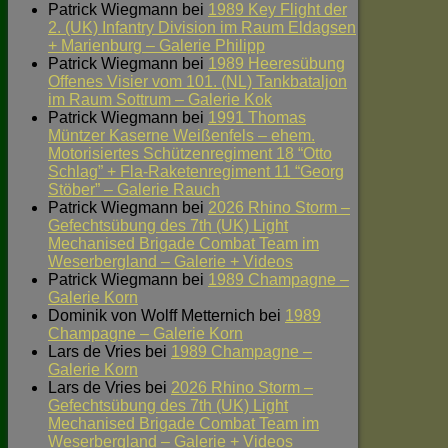
Patrick Wiegmann
bei
1989 Key Flight der
2. (UK) Infantry Division im Raum Eldagsen
+ Marienburg – Galerie Philipp
Patrick Wiegmann
bei
1989 Heeresübung
Offenes Visier vom 101. (NL) Tankbataljon
im Raum Sottrum – Galerie Kok
Patrick Wiegmann
bei
1991 Thomas
Müntzer Kaserne Weißenfels – ehem.
Motorisiertes Schützenregiment 18 “Otto
Schlag” + Fla-Raketenregiment 11 “Georg
Stöber” – Galerie Rauch
Patrick Wiegmann
bei
2026 Rhino Storm –
Gefechtsübung des 7th (UK) Light
Mechanised Brigade Combat Team im
Weserbergland – Galerie + Videos
Patrick Wiegmann
bei
1989 Champagne –
Galerie Korn
Dominik von Wolff Metternich
bei
1989
Champagne – Galerie Korn
Lars de Vries
bei
1989 Champagne –
Galerie Korn
Lars de Vries
bei
2026 Rhino Storm –
Gefechtsübung des 7th (UK) Light
Mechanised Brigade Combat Team im
Weserbergland – Galerie + Videos