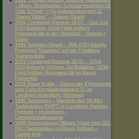
1991 Thomas Müntzer Kaserne Weißenfels
– ehem. Motorisiertes Schützenregiment 18
“Otto Schlag” + Fla-Raketenregiment 11
“Georg Stöber” – Galerie Rauch
2026 Combined Resolve 26-07 – Das 2nd
(US) Battalion, 82nd Field Artillery
Regiment übt in der Oberpfalz – Galerie +
Video
1999 Spartans Sword – 36th (US) Infantry
Regiment “Spartans” auf der Friedberg
Training Area
2025 Combined Resolve 26-01 – 101st
(US) Airborne Division, 1st Battalion, 320th
Field Artillery Regiment übt im Raum
Hohenfels
2026 Blaue Kralle – Übung der 8.Kompanie
vom Fallschirmjägerregiment 31 im
Landkreis Rotenburg (Wümme)
1985 Senneslag – Manöver des 59 (NL)
Tankbataljon RHPO im Landkreis Hameln-
Pyrmont + Hildesheim –
Gemeinschaftsgalerie
1989 Heeresübung Offenes Visier vom 101.
(NL) Tankbataljon im Raum Sottrum –
Galerie Kok