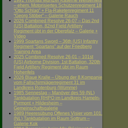
1991 Thomas Müntzer Kaserne Weißenfels
– ehem. Motorisiertes Schützenregiment 18
“Otto Schlag” + Fla-Raketenregiment 11
“Georg Stöber” – Galerie Rauch
2026 Combined Resolve 26-07 – Das 2nd
(US) Battalion, 82nd Field Artillery
Regiment übt in der Oberpfalz – Galerie +
Video
1999 Spartans Sword – 36th (US) Infantry
Regiment “Spartans” auf der Friedberg
Training Area
2025 Combined Resolve 26-01 – 101st
(US) Airborne Division, 1st Battalion, 320th
Field Artillery Regiment übt im Raum
Hohenfels
2026 Blaue Kralle – Übung der 8.Kompanie
vom Fallschirmjägerregiment 31 im
Landkreis Rotenburg (Wümme)
1985 Senneslag – Manöver des 59 (NL)
Tankbataljon RHPO im Landkreis Hameln-
Pyrmont + Hildesheim –
Gemeinschaftsgalerie
1989 Heeresübung Offenes Visier vom 101.
(NL) Tankbataljon im Raum Sottrum –
Galerie Kok