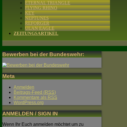
ETERNAL TRIANGLE
FLYING RHINO
KEY
NEPTUNES
REFORGER
ULAN EAGLE
ZEITUNGSARTIKEL
Bewerben bei der Bundeswehr:
Meta
Anmelden
Beitrags-Feed (
RSS
)
Kommentare als
RSS
WordPress.org
ANMELDEN / SIGN IN
Wenn Ihr Euch anmelden möchtet um zu