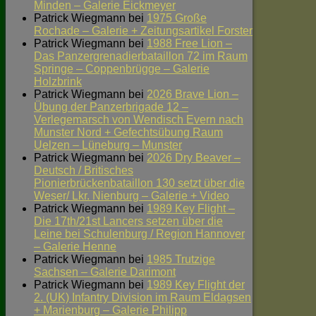
Minden – Galerie Eickmeyer
Patrick Wiegmann
bei
1975 Große
Rochade – Galerie + Zeitungsartikel Forster
Patrick Wiegmann
bei
1988 Free Lion –
Das Panzergrenadierbataillon 72 im Raum
Springe – Coppenbrügge – Galerie
Holzbrink
Patrick Wiegmann
bei
2026 Brave Lion –
Übung der Panzerbrigade 12 –
Verlegemarsch von Wendisch Evern nach
Munster Nord + Gefechtsübung Raum
Uelzen – Lüneburg – Munster
Patrick Wiegmann
bei
2026 Dry Beaver –
Deutsch / Britisches
Pionierbrückenbataillon 130 setzt über die
Weser/ Lkr. Nienburg – Galerie + Video
Patrick Wiegmann
bei
1989 Key Flight –
Die 17th/21st Lancers setzen über die
Leine bei Schulenburg / Region Hannover
– Galerie Henne
Patrick Wiegmann
bei
1985 Trutzige
Sachsen – Galerie Darimont
Patrick Wiegmann
bei
1989 Key Flight der
2. (UK) Infantry Division im Raum Eldagsen
+ Marienburg – Galerie Philipp