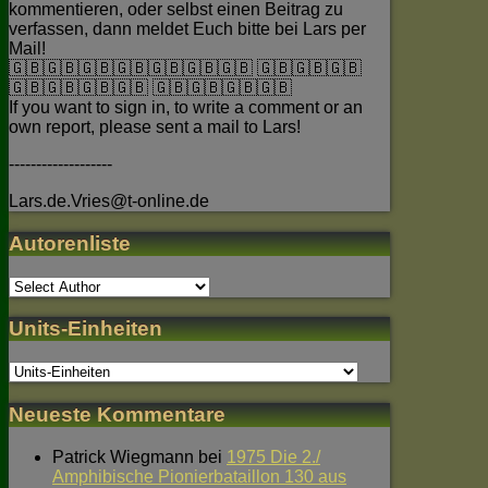
kommentieren, oder selbst einen Beitrag zu
verfassen, dann meldet Euch bitte bei Lars per
Mail!
🇬🇧🇬🇧🇬🇧🇬🇧🇬🇧🇬🇧🇬🇧 🇬🇧🇬🇧🇬🇧
🇬🇧🇬🇧🇬🇧🇬🇧 🇬🇧🇬🇧🇬🇧🇬🇧
If you want to sign in, to write a comment or an
own report, please sent a mail to Lars!
-------------------
Lars.de.Vries@t-online.de
Autorenliste
Units-Einheiten
Neueste Kommentare
Patrick Wiegmann
bei
1975 Die 2./
Amphibische Pionierbataillon 130 aus