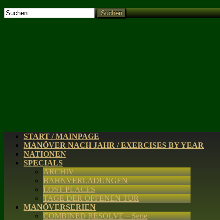
Suchen
START / MAINPAGE
MANÖVER NACH JAHR / EXERCISES BY YEAR
NATIONEN
SPECIALS
ARCHIV
BAHNVERLADUNGEN
LOST PLACES
TAGE DER OFFENEN TÜR
MANÖVERSERIEN
COMBINED RESOLVE – Serie