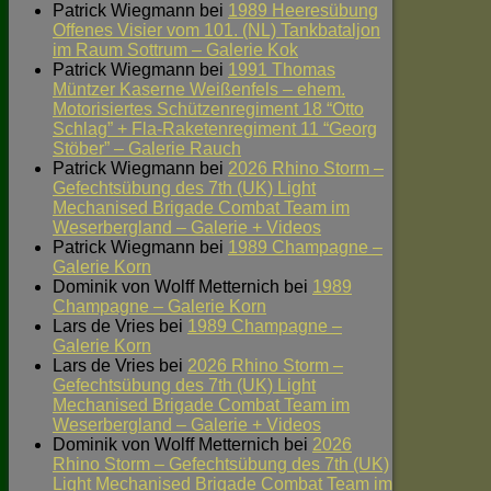
Patrick Wiegmann
bei
1989 Heeresübung
Offenes Visier vom 101. (NL) Tankbataljon
im Raum Sottrum – Galerie Kok
Patrick Wiegmann
bei
1991 Thomas
Müntzer Kaserne Weißenfels – ehem.
Motorisiertes Schützenregiment 18 “Otto
Schlag” + Fla-Raketenregiment 11 “Georg
Stöber” – Galerie Rauch
Patrick Wiegmann
bei
2026 Rhino Storm –
Gefechtsübung des 7th (UK) Light
Mechanised Brigade Combat Team im
Weserbergland – Galerie + Videos
Patrick Wiegmann
bei
1989 Champagne –
Galerie Korn
Dominik von Wolff Metternich
bei
1989
Champagne – Galerie Korn
Lars de Vries
bei
1989 Champagne –
Galerie Korn
Lars de Vries
bei
2026 Rhino Storm –
Gefechtsübung des 7th (UK) Light
Mechanised Brigade Combat Team im
Weserbergland – Galerie + Videos
Dominik von Wolff Metternich
bei
2026
Rhino Storm – Gefechtsübung des 7th (UK)
Light Mechanised Brigade Combat Team im