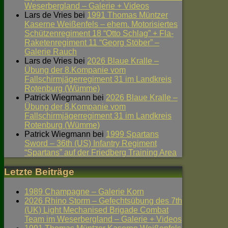
Weserbergland – Galerie + Videos
Lars de Vries
bei
1991 Thomas Müntzer
Kaserne Weißenfels – ehem. Motorisiertes
Schützenregiment 18 “Otto Schlag” + Fla-
Raketenregiment 11 “Georg Stöber” –
Galerie Rauch
Lars de Vries
bei
2026 Blaue Kralle –
Übung der 8.Kompanie vom
Fallschirmjägerregiment 31 im Landkreis
Rotenburg (Wümme)
Patrick Wiegmann
bei
2026 Blaue Kralle –
Übung der 8.Kompanie vom
Fallschirmjägerregiment 31 im Landkreis
Rotenburg (Wümme)
Patrick Wiegmann
bei
1999 Spartans
Sword – 36th (US) Infantry Regiment
“Spartans” auf der Friedberg Training Area
Letzte Beiträge
1989 Champagne – Galerie Korn
2026 Rhino Storm – Gefechtsübung des 7th
(UK) Light Mechanised Brigade Combat
Team im Weserbergland – Galerie + Videos