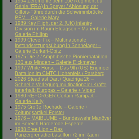
1994 Zeremonie beim 10e Régiment du
Génie (FRA) in Speyer / Ablösung der
Gillois-Fähre durch die Schwimmbrücke
PFM – Galerie Mary
1989 Key Flight der 2. (UK) Infantry
Division im Raum Eldagsen + Marienburg –
Galerie Philipp
1999 Clever Fix – Multinationale
Instandsetzungsübung in Sennelager –
Galerie Burkert-Opitz
1975 Die 2./ Amphibische Pionierbataillon
130 aus Minden – Galerie Eickmeyer
1997 White Horse – Das 9th (US) Engineer
Battalion im CMTC Hohenfels / Parsberg
2026 Steadfast Dart / Quadriga 26 –
Schnelle Verlegung multinationaler Kräfte
innerhalb Europas – Galerie + Video
1980 REFORGER Certain Rampart –
Galerie Kelly
1975 Große Rochade – Galerie +
Zeitungsartikel Forster
1976 – MAIBLUME – Bundeswehr Manöver
im Bereich Harderode-Esperde
1988 Free Lion – Das
Panzergrenadierbataillon 72 im Raum