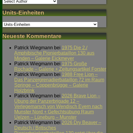
Units-Einheiten
Neueste Kommentare
Patrick Wiegmann
bei
1975 Die 2./
Amphibische Pionierbataillon 130 aus
Minden – Galerie Eickmeyer
Patrick Wiegmann
bei
1975 Große
Rochade – Galerie + Zeitungsartikel Forster
Patrick Wiegmann
bei
1988 Free Lion –
Das Panzergrenadierbataillon 72 im Raum
Springe – Coppenbrügge – Galerie
Holzbrink
Patrick Wiegmann
bei
2026 Brave Lion –
Übung der Panzerbrigade 12 –
Verlegemarsch von Wendisch Evern nach
Munster Nord + Gefechtsübung Raum
Uelzen – Lüneburg – Munster
Patrick Wiegmann
bei
2026 Dry Beaver –
Deutsch / Britisches