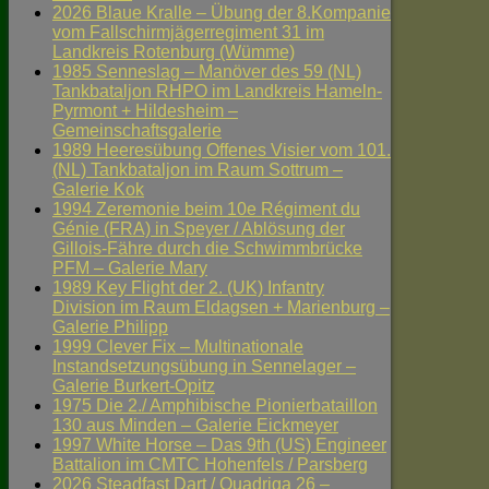
2026 Blaue Kralle – Übung der 8.Kompanie
vom Fallschirmjägerregiment 31 im
Landkreis Rotenburg (Wümme)
1985 Senneslag – Manöver des 59 (NL)
Tankbataljon RHPO im Landkreis Hameln-
Pyrmont + Hildesheim –
Gemeinschaftsgalerie
1989 Heeresübung Offenes Visier vom 101.
(NL) Tankbataljon im Raum Sottrum –
Galerie Kok
1994 Zeremonie beim 10e Régiment du
Génie (FRA) in Speyer / Ablösung der
Gillois-Fähre durch die Schwimmbrücke
PFM – Galerie Mary
1989 Key Flight der 2. (UK) Infantry
Division im Raum Eldagsen + Marienburg –
Galerie Philipp
1999 Clever Fix – Multinationale
Instandsetzungsübung in Sennelager –
Galerie Burkert-Opitz
1975 Die 2./ Amphibische Pionierbataillon
130 aus Minden – Galerie Eickmeyer
1997 White Horse – Das 9th (US) Engineer
Battalion im CMTC Hohenfels / Parsberg
2026 Steadfast Dart / Quadriga 26 –