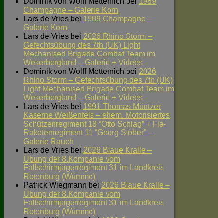
Dominik von Wolff Metternich
bei
1989
Champagne – Galerie Korn
Lars de Vries
bei
1989 Champagne –
Galerie Korn
Lars de Vries
bei
2026 Rhino Storm –
Gefechtsübung des 7th (UK) Light
Mechanised Brigade Combat Team im
Weserbergland – Galerie + Videos
Dominik von Wolff Metternich
bei
2026
Rhino Storm – Gefechtsübung des 7th (UK)
Light Mechanised Brigade Combat Team im
Weserbergland – Galerie + Videos
Lars de Vries
bei
1991 Thomas Müntzer
Kaserne Weißenfels – ehem. Motorisiertes
Schützenregiment 18 “Otto Schlag” + Fla-
Raketenregiment 11 “Georg Stöber” –
Galerie Rauch
Lars de Vries
bei
2026 Blaue Kralle –
Übung der 8.Kompanie vom
Fallschirmjägerregiment 31 im Landkreis
Rotenburg (Wümme)
Patrick Wiegmann
bei
2026 Blaue Kralle –
Übung der 8.Kompanie vom
Fallschirmjägerregiment 31 im Landkreis
Rotenburg (Wümme)