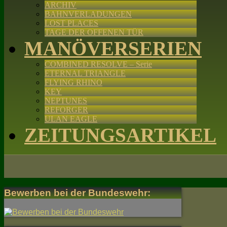
ARCHIV
BAHNVERLADUNGEN
LOST PLACES
TAGE DER OFFENEN TÜR
MANÖVERSERIEN
COMBINED RESOLVE – Serie
ETERNAL TRIANGLE
FLYING RHINO
KEY
NEPTUNES
REFORGER
ULAN EAGLE
ZEITUNGSARTIKEL
Bewerben bei der Bundeswehr: