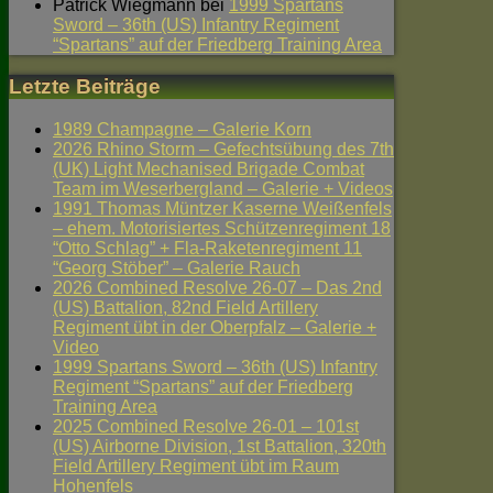
Patrick Wiegmann
bei
1999 Spartans
Sword – 36th (US) Infantry Regiment
“Spartans” auf der Friedberg Training Area
Letzte Beiträge
1989 Champagne – Galerie Korn
2026 Rhino Storm – Gefechtsübung des 7th
(UK) Light Mechanised Brigade Combat
Team im Weserbergland – Galerie + Videos
1991 Thomas Müntzer Kaserne Weißenfels
– ehem. Motorisiertes Schützenregiment 18
“Otto Schlag” + Fla-Raketenregiment 11
“Georg Stöber” – Galerie Rauch
2026 Combined Resolve 26-07 – Das 2nd
(US) Battalion, 82nd Field Artillery
Regiment übt in der Oberpfalz – Galerie +
Video
1999 Spartans Sword – 36th (US) Infantry
Regiment “Spartans” auf der Friedberg
Training Area
2025 Combined Resolve 26-01 – 101st
(US) Airborne Division, 1st Battalion, 320th
Field Artillery Regiment übt im Raum
Hohenfels