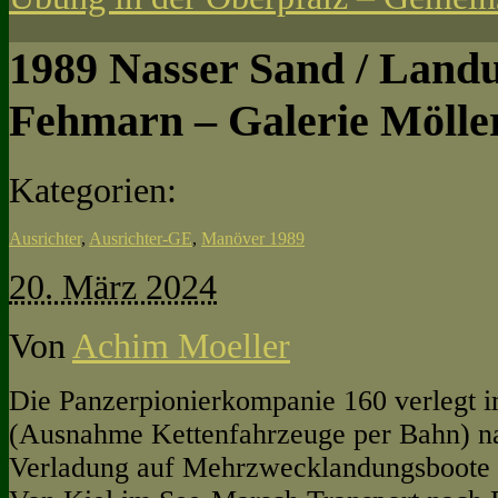
1989 Nasser Sand / Land
Fehmarn – Galerie Mölle
Kategorien:
Ausrichter
,
Ausrichter-GE
,
Manöver 1989
20. März 2024
Von
Achim Moeller
Die Panzerpionierkompanie 160 verlegt 
(Ausnahme Kettenfahrzeuge per Bahn) nac
Verladung auf Mehrzwecklandungsboot
e