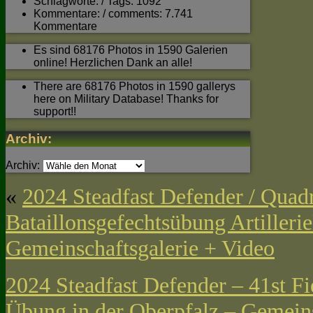
Schlagworte: / Tags: 1092
Kommentare: / comments: 7.741
Kommentare
Es sind 68176 Photos in 1590 Galerien
online! Herzlichen Dank an alle!
There are 68176 Photos in 1590 gallerys
here on Military Database! Thanks for
support!!
Archiv:
Archiv:
«
2024 Steadfast Defender / Quad
Bataillonsgefechtsübung Artillerie
Gemeinschaftsgalerie + Video
2024 Steadfast Defender – 41st Fi
Übung in der Oberpfalz – Gemeins