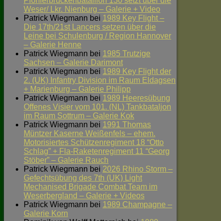
Pionierbrückenbataillon 130 setzt über die
Weser/ Lkr. Nienburg – Galerie + Video
Patrick Wiegmann
bei
1989 Key Flight –
Die 17th/21st Lancers setzen über die
Leine bei Schulenburg / Region Hannover
– Galerie Henne
Patrick Wiegmann
bei
1985 Trutzige
Sachsen – Galerie Darimont
Patrick Wiegmann
bei
1989 Key Flight der
2. (UK) Infantry Division im Raum Eldagsen
+ Marienburg – Galerie Philipp
Patrick Wiegmann
bei
1989 Heeresübung
Offenes Visier vom 101. (NL) Tankbataljon
im Raum Sottrum – Galerie Kok
Patrick Wiegmann
bei
1991 Thomas
Müntzer Kaserne Weißenfels – ehem.
Motorisiertes Schützenregiment 18 “Otto
Schlag” + Fla-Raketenregiment 11 “Georg
Stöber” – Galerie Rauch
Patrick Wiegmann
bei
2026 Rhino Storm –
Gefechtsübung des 7th (UK) Light
Mechanised Brigade Combat Team im
Weserbergland – Galerie + Videos
Patrick Wiegmann
bei
1989 Champagne –
Galerie Korn