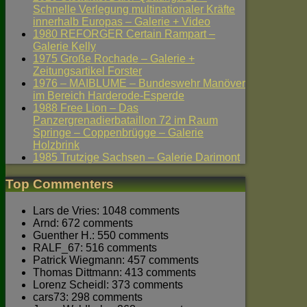
Schnelle Verlegung multinationaler Kräfte
innerhalb Europas – Galerie + Video
1980 REFORGER Certain Rampart –
Galerie Kelly
1975 Große Rochade – Galerie +
Zeitungsartikel Forster
1976 – MAIBLUME – Bundeswehr Manöver
im Bereich Harderode-Esperde
1988 Free Lion – Das
Panzergrenadierbataillon 72 im Raum
Springe – Coppenbrügge – Galerie
Holzbrink
1985 Trutzige Sachsen – Galerie Darimont
Top Commenters
Lars de Vries: 1048 comments
Arnd: 672 comments
Guenther H.: 550 comments
RALF_67: 516 comments
Patrick Wiegmann: 457 comments
Thomas Dittmann: 413 comments
Lorenz Scheidl: 373 comments
cars73: 298 comments