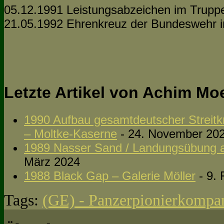
05.12.1991 Leistungsabzeichen im Truppe
21.05.1992 Ehrenkreuz der Bundeswehr i
Letzte Artikel von Achim Mo
1990 Aufbau gesamtdeutscher Streitkrä
– Moltke-Kaserne
- 24. November 20
1989 Nasser Sand / Landungsübung a
März 2024
1988 Black Gap – Galerie Möller
- 9. 
Tags:
(GE) - Panzerpionierkompa