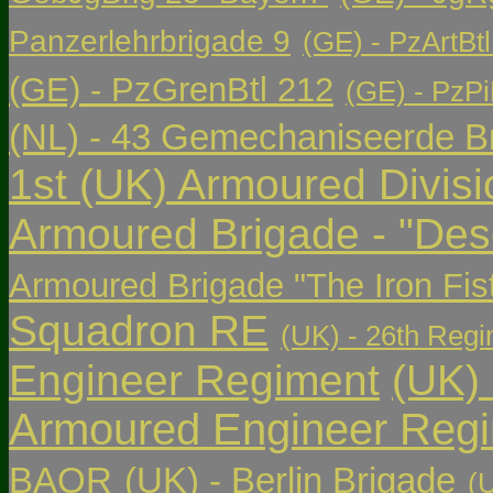
Panzerlehrbrigade 9
(GE) - PzArtBtl
(GE) - PzGrenBtl 212
(GE) - PzPi
(NL) - 43 Gemechaniseerde Br
1st (UK) Armoured Divisi
Armoured Brigade - "Des
Armoured Brigade "The Iron Fis
Squadron RE
(UK) - 26th Regi
Engineer Regiment
(UK)
Armoured Engineer Reg
BAOR
(UK) - Berlin Brigade
(