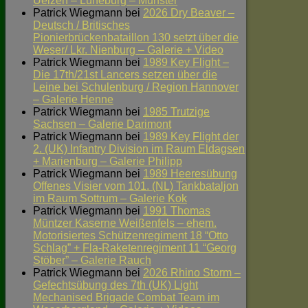
Uelzen – Lüneburg – Munster
Patrick Wiegmann
bei
2026 Dry Beaver –
Deutsch / Britisches
Pionierbrückenbataillon 130 setzt über die
Weser/ Lkr. Nienburg – Galerie + Video
Patrick Wiegmann
bei
1989 Key Flight –
Die 17th/21st Lancers setzen über die
Leine bei Schulenburg / Region Hannover
– Galerie Henne
Patrick Wiegmann
bei
1985 Trutzige
Sachsen – Galerie Darimont
Patrick Wiegmann
bei
1989 Key Flight der
2. (UK) Infantry Division im Raum Eldagsen
+ Marienburg – Galerie Philipp
Patrick Wiegmann
bei
1989 Heeresübung
Offenes Visier vom 101. (NL) Tankbataljon
im Raum Sottrum – Galerie Kok
Patrick Wiegmann
bei
1991 Thomas
Müntzer Kaserne Weißenfels – ehem.
Motorisiertes Schützenregiment 18 “Otto
Schlag” + Fla-Raketenregiment 11 “Georg
Stöber” – Galerie Rauch
Patrick Wiegmann
bei
2026 Rhino Storm –
Gefechtsübung des 7th (UK) Light
Mechanised Brigade Combat Team im