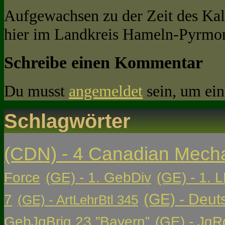
Aufgewachsen zu der Zeit des Kal
hier im Landkreis Hameln-Pyrmon
Schreibe einen Kommentar
Du musst
angemeldet
sein, um ei
Schlagwörter
(CDN) - 4 Canadian Mech
Force
(GE) - 1. GebDiv
(GE) - 1. L
(GE) - Deut
7
(GE) - ArtLehrBtl 345
GebJgBrig 23 ”Bayern”
(GE) - JgR