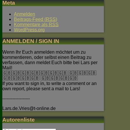
Meta
Anmelden
Beitrags-Feed (
RSS
)
Kommentare als
RSS
WordPress.org
ANMELDEN / SIGN IN
Wenn Ihr Euch anmelden möchtet um zu
kommentieren, oder selbst einen Beitrag zu
verfassen, dann meldet Euch bitte bei Lars per
Mail!
🇬🇧🇬🇧🇬🇧🇬🇧🇬🇧🇬🇧🇬🇧 🇬🇧🇬🇧🇬🇧
🇬🇧🇬🇧🇬🇧🇬🇧 🇬🇧🇬🇧🇬🇧🇬🇧
If you want to sign in, to write a comment or an
own report, please sent a mail to Lars!
-------------------
Lars.de.Vries@t-online.de
Autorenliste