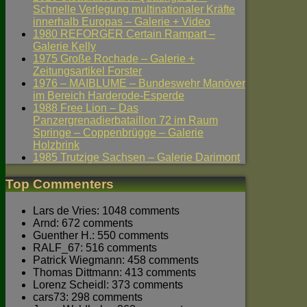
Schnelle Verlegung multinationaler Kräfte
innerhalb Europas – Galerie + Video
1980 REFORGER Certain Rampart –
Galerie Kelly
1975 Große Rochade – Galerie +
Zeitungsartikel Forster
1976 – MAIBLUME – Bundeswehr Manöver
im Bereich Harderode-Esperde
1988 Free Lion – Das
Panzergrenadierbataillon 72 im Raum
Springe – Coppenbrügge – Galerie
Holzbrink
1985 Trutzige Sachsen – Galerie Darimont
Top Commenters
Lars de Vries: 1048 comments
Arnd: 672 comments
Guenther H.: 550 comments
RALF_67: 516 comments
Patrick Wiegmann: 458 comments
Thomas Dittmann: 413 comments
Lorenz Scheidl: 373 comments
cars73: 298 comments