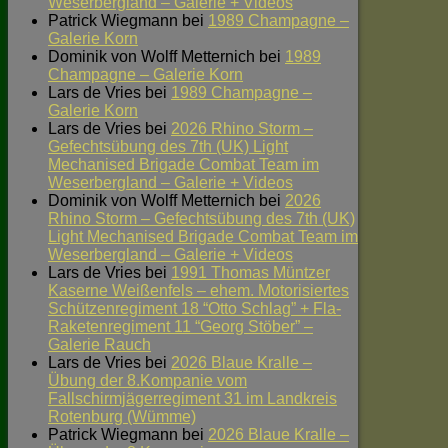
Weserbergland – Galerie + Videos
Patrick Wiegmann
bei
1989 Champagne –
Galerie Korn
Dominik von Wolff Metternich
bei
1989
Champagne – Galerie Korn
Lars de Vries
bei
1989 Champagne –
Galerie Korn
Lars de Vries
bei
2026 Rhino Storm –
Gefechtsübung des 7th (UK) Light
Mechanised Brigade Combat Team im
Weserbergland – Galerie + Videos
Dominik von Wolff Metternich
bei
2026
Rhino Storm – Gefechtsübung des 7th (UK)
Light Mechanised Brigade Combat Team im
Weserbergland – Galerie + Videos
Lars de Vries
bei
1991 Thomas Müntzer
Kaserne Weißenfels – ehem. Motorisiertes
Schützenregiment 18 “Otto Schlag” + Fla-
Raketenregiment 11 “Georg Stöber” –
Galerie Rauch
Lars de Vries
bei
2026 Blaue Kralle –
Übung der 8.Kompanie vom
Fallschirmjägerregiment 31 im Landkreis
Rotenburg (Wümme)
Patrick Wiegmann
bei
2026 Blaue Kralle –