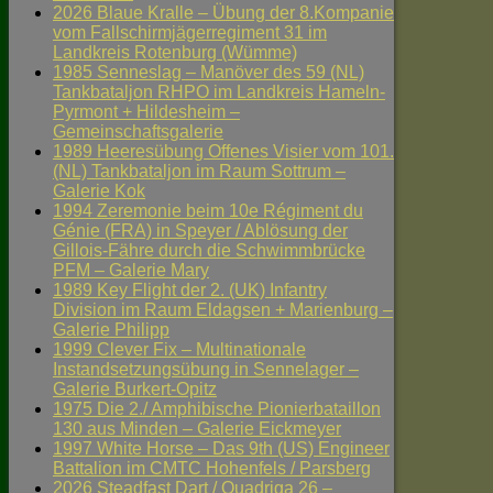
2026 Blaue Kralle – Übung der 8.Kompanie
vom Fallschirmjägerregiment 31 im
Landkreis Rotenburg (Wümme)
1985 Senneslag – Manöver des 59 (NL)
Tankbataljon RHPO im Landkreis Hameln-
Pyrmont + Hildesheim –
Gemeinschaftsgalerie
1989 Heeresübung Offenes Visier vom 101.
(NL) Tankbataljon im Raum Sottrum –
Galerie Kok
1994 Zeremonie beim 10e Régiment du
Génie (FRA) in Speyer / Ablösung der
Gillois-Fähre durch die Schwimmbrücke
PFM – Galerie Mary
1989 Key Flight der 2. (UK) Infantry
Division im Raum Eldagsen + Marienburg –
Galerie Philipp
1999 Clever Fix – Multinationale
Instandsetzungsübung in Sennelager –
Galerie Burkert-Opitz
1975 Die 2./ Amphibische Pionierbataillon
130 aus Minden – Galerie Eickmeyer
1997 White Horse – Das 9th (US) Engineer
Battalion im CMTC Hohenfels / Parsberg
2026 Steadfast Dart / Quadriga 26 –