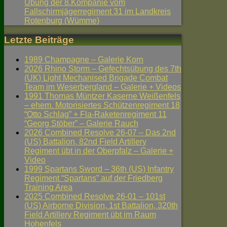
Übung der 8.Kompanie vom
Fallschirmjägerregiment 31 im Landkreis
Rotenburg (Wümme)
Letzte Beiträge
1989 Champagne – Galerie Korn
2026 Rhino Storm – Gefechtsübung des 7th
(UK) Light Mechanised Brigade Combat
Team im Weserbergland – Galerie + Videos
1991 Thomas Müntzer Kaserne Weißenfels
– ehem. Motorisiertes Schützenregiment 18
“Otto Schlag” + Fla-Raketenregiment 11
“Georg Stöber” – Galerie Rauch
2026 Combined Resolve 26-07 – Das 2nd
(US) Battalion, 82nd Field Artillery
Regiment übt in der Oberpfalz – Galerie +
Video
1999 Spartans Sword – 36th (US) Infantry
Regiment “Spartans” auf der Friedberg
Training Area
2025 Combined Resolve 26-01 – 101st
(US) Airborne Division, 1st Battalion, 320th
Field Artillery Regiment übt im Raum
Hohenfels