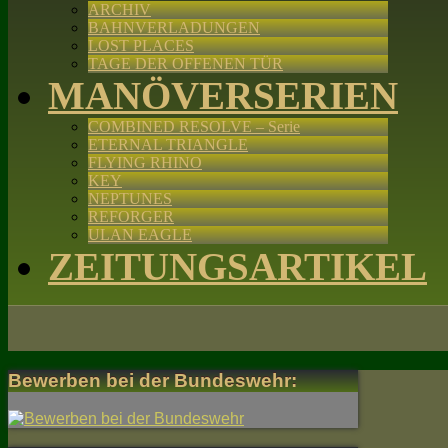
ARCHIV
BAHNVERLADUNGEN
LOST PLACES
TAGE DER OFFENEN TÜR
MANÖVERSERIEN
COMBINED RESOLVE – Serie
ETERNAL TRIANGLE
FLYING RHINO
KEY
NEPTUNES
REFORGER
ULAN EAGLE
ZEITUNGSARTIKEL
Bewerben bei der Bundeswehr: