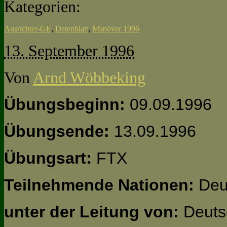
Kategorien:
Ausrichter-GE
,
Datenblatt
,
Manöver 1996
13. September 1996
Von
Arnd Wöbbeking
Übungsbeginn:
09.09.1996
Übungsende:
13.09.1996
Übungsart:
FTX
Teilnehmende Nationen:
Deu
unter der Leitung von:
Deuts