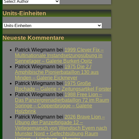
Units-Einheiten
Neueste Kommentare
Patrick Wiegmann
bei
1999 Clever Fix –
Multinationale Instandsetzungsübung in
Sennelager – Galerie Burkert-Opitz
Patrick Wiegmann
bei
1975 Die 2./
Amphibische Pionierbataillon 130 aus
Minden – Galerie Eickmeyer
Patrick Wiegmann
bei
1975 Große
Rochade – Galerie + Zeitungsartikel Forster
Patrick Wiegmann
bei
1988 Free Lion –
Das Panzergrenadierbataillon 72 im Raum
Springe – Coppenbrügge – Galerie
Holzbrink
Patrick Wiegmann
bei
2026 Brave Lion –
Übung der Panzerbrigade 12 –
Verlegemarsch von Wendisch Evern nach
Munster Nord + Gefechtsübung Raum