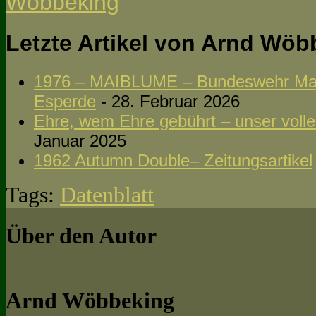
Letzte Artikel von Arnd Wö
1976 – MAIBLUME – Bundeswehr Man
Esperde
- 28. Februar 2026
Ehre, wem Ehre gebührt – unser volle
Januar 2025
1962 Autumn Double– Zeitungsartikel
Tags:
Datenblatt
Über den Autor
Arnd Wöbbeking