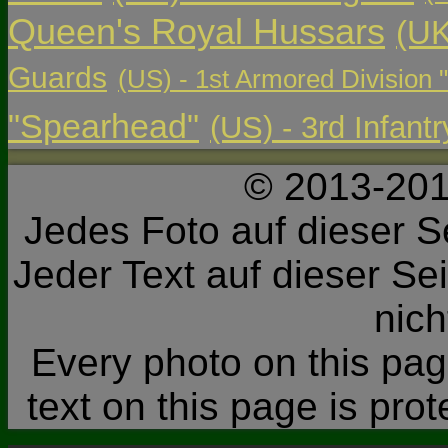
Queen's Royal Hussars
(UK
Guards
(US) - 1st Armored Division 
"Spearhead"
(US) - 3rd Infant
© 2013-201
Jedes Foto auf dieser Se
Jeder Text auf dieser Sei
nic
Every photo on this page
text on this page is pro