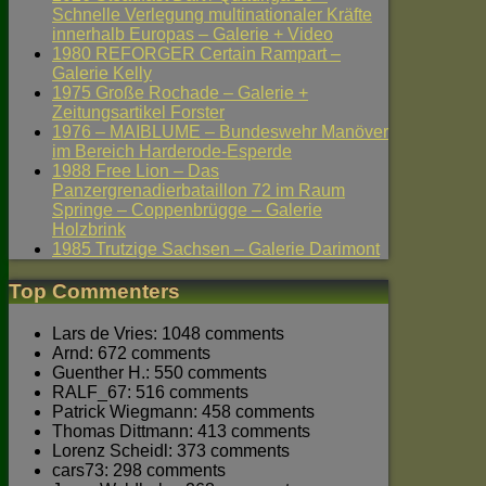
Schnelle Verlegung multinationaler Kräfte
innerhalb Europas – Galerie + Video
1980 REFORGER Certain Rampart –
Galerie Kelly
1975 Große Rochade – Galerie +
Zeitungsartikel Forster
1976 – MAIBLUME – Bundeswehr Manöver
im Bereich Harderode-Esperde
1988 Free Lion – Das
Panzergrenadierbataillon 72 im Raum
Springe – Coppenbrügge – Galerie
Holzbrink
1985 Trutzige Sachsen – Galerie Darimont
Top Commenters
Lars de Vries: 1048 comments
Arnd: 672 comments
Guenther H.: 550 comments
RALF_67: 516 comments
Patrick Wiegmann: 458 comments
Thomas Dittmann: 413 comments
Lorenz Scheidl: 373 comments
cars73: 298 comments