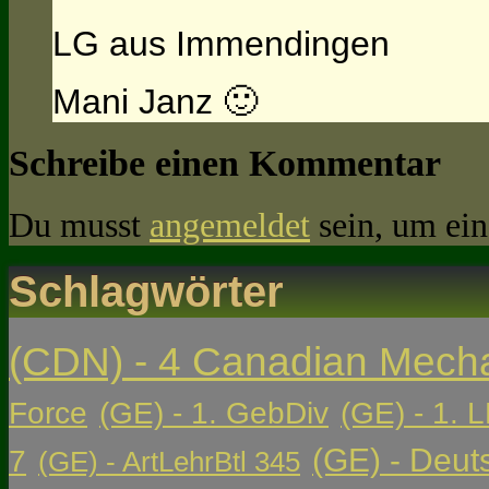
LG aus Immendingen
Mani Janz 🙂
Schreibe einen Kommentar
Du musst
angemeldet
sein, um ei
Schlagwörter
(CDN) - 4 Canadian Mech
Force
(GE) - 1. GebDiv
(GE) - 1. L
(GE) - Deut
7
(GE) - ArtLehrBtl 345