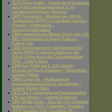
2026 Blaue Kralle – Übung der 8.Kompanie
vom Fallschirmjägerregiment 31 im
Landkreis Rotenburg (Wümme)
1985 Senneslag – Manöver des 59 (NL)
Tankbataljon RHPO im Landkreis Hameln-
Pyrmont + Hildesheim –
Gemeinschaftsgalerie
1989 Heeresübung Offenes Visier vom 101.
(NL) Tankbataljon im Raum Sottrum –
Galerie Kok
1994 Zeremonie beim 10e Régiment du
Génie (FRA) in Speyer / Ablösung der
Gillois-Fähre durch die Schwimmbrücke
PFM – Galerie Mary
1989 Key Flight der 2. (UK) Infantry
Division im Raum Eldagsen + Marienburg –
Galerie Philipp
1999 Clever Fix – Multinationale
Instandsetzungsübung in Sennelager –
Galerie Burkert-Opitz
1975 Die 2./ Amphibische Pionierbataillon
130 aus Minden – Galerie Eickmeyer
1997 White Horse – Das 9th (US) Engineer
Battalion im CMTC Hohenfels / Parsberg
2026 Steadfast Dart / Quadriga 26 –