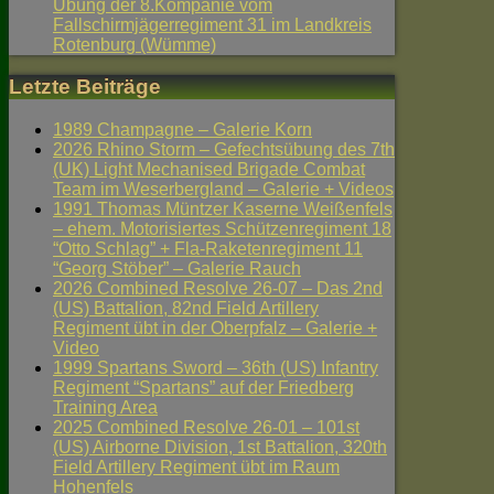
Übung der 8.Kompanie vom
Fallschirmjägerregiment 31 im Landkreis
Rotenburg (Wümme)
Letzte Beiträge
1989 Champagne – Galerie Korn
2026 Rhino Storm – Gefechtsübung des 7th
(UK) Light Mechanised Brigade Combat
Team im Weserbergland – Galerie + Videos
1991 Thomas Müntzer Kaserne Weißenfels
– ehem. Motorisiertes Schützenregiment 18
“Otto Schlag” + Fla-Raketenregiment 11
“Georg Stöber” – Galerie Rauch
2026 Combined Resolve 26-07 – Das 2nd
(US) Battalion, 82nd Field Artillery
Regiment übt in der Oberpfalz – Galerie +
Video
1999 Spartans Sword – 36th (US) Infantry
Regiment “Spartans” auf der Friedberg
Training Area
2025 Combined Resolve 26-01 – 101st
(US) Airborne Division, 1st Battalion, 320th
Field Artillery Regiment übt im Raum
Hohenfels