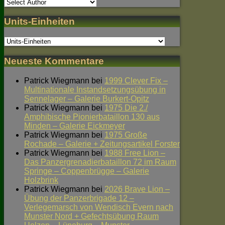
Units-Einheiten
Neueste Kommentare
Patrick Wiegmann
bei
1999 Clever Fix –
Multinationale Instandsetzungsübung in
Sennelager – Galerie Burkert-Opitz
Patrick Wiegmann
bei
1975 Die 2./
Amphibische Pionierbataillon 130 aus
Minden – Galerie Eickmeyer
Patrick Wiegmann
bei
1975 Große
Rochade – Galerie + Zeitungsartikel Forster
Patrick Wiegmann
bei
1988 Free Lion –
Das Panzergrenadierbataillon 72 im Raum
Springe – Coppenbrügge – Galerie
Holzbrink
Patrick Wiegmann
bei
2026 Brave Lion –
Übung der Panzerbrigade 12 –
Verlegemarsch von Wendisch Evern nach
Munster Nord + Gefechtsübung Raum