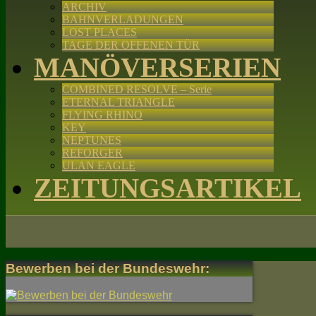
ARCHIV
BAHNVERLADUNGEN
LOST PLACES
TAGE DER OFFENEN TÜR
MANÖVERSERIEN
COMBINED RESOLVE – Serie
ETERNAL TRIANGLE
FLYING RHINO
KEY
NEPTUNES
REFORGER
ULAN EAGLE
ZEITUNGSARTIKEL
Bewerben bei der Bundeswehr: