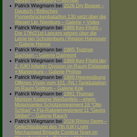
Uelzen – Lüneburg – Munster
Patrick Wiegmann
bei
2026 Dry Beaver –
Deutsch / Britisches
Pionierbrückenbataillon 130 setzt über die
Weser/ Lkr. Nienburg – Galerie + Video
Patrick Wiegmann
bei
1989 Key Flight –
Die 17th/21st Lancers setzen über die
Leine bei Schulenburg / Region Hannover
– Galerie Henne
Patrick Wiegmann
bei
1985 Trutzige
Sachsen – Galerie Darimont
Patrick Wiegmann
bei
1989 Key Flight der
2. (UK) Infantry Division im Raum Eldagsen
+ Marienburg – Galerie Philipp
Patrick Wiegmann
bei
1989 Heeresübung
Offenes Visier vom 101. (NL) Tankbataljon
im Raum Sottrum – Galerie Kok
Patrick Wiegmann
bei
1991 Thomas
Müntzer Kaserne Weißenfels – ehem.
Motorisiertes Schützenregiment 18 “Otto
Schlag” + Fla-Raketenregiment 11 “Georg
Stöber” – Galerie Rauch
Patrick Wiegmann
bei
2026 Rhino Storm –
Gefechtsübung des 7th (UK) Light
Mechanised Brigade Combat Team im