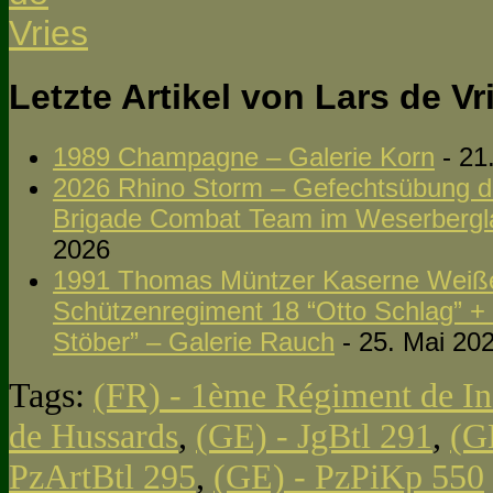
Letzte Artikel von Lars de V
1989 Champagne – Galerie Korn
- 21
2026 Rhino Storm – Gefechtsübung d
Brigade Combat Team im Weserbergla
2026
1991 Thomas Müntzer Kaserne Weißen
Schützenregiment 18 “Otto Schlag” +
Stöber” – Galerie Rauch
- 25. Mai 20
Tags:
(FR) - 1ème Régiment de In
de Hussards
,
(GE) - JgBtl 291
,
(G
PzArtBtl 295
,
(GE) - PzPiKp 550