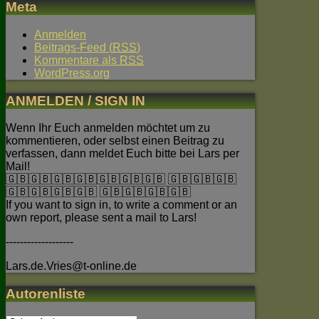
Meta
Anmelden
Beitrags-Feed (
RSS
)
Kommentare als
RSS
WordPress.org
ANMELDEN / SIGN IN
Wenn Ihr Euch anmelden möchtet um zu
kommentieren, oder selbst einen Beitrag zu
verfassen, dann meldet Euch bitte bei Lars per
Mail!
🇬🇧🇬🇧🇬🇧🇬🇧🇬🇧🇬🇧🇬🇧 🇬🇧🇬🇧🇬🇧
🇬🇧🇬🇧🇬🇧🇬🇧 🇬🇧🇬🇧🇬🇧🇬🇧
If you want to sign in, to write a comment or an
own report, please sent a mail to Lars!
-------------------
Lars.de.Vries@t-online.de
Autorenliste