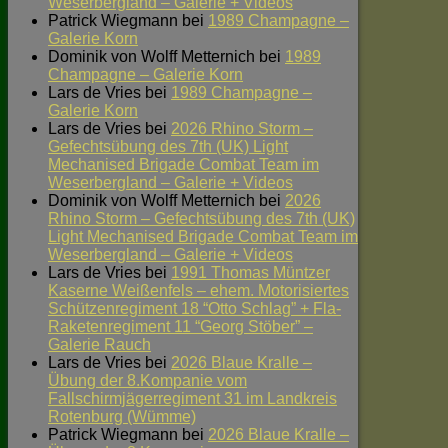
Weserbergland – Galerie + Videos
Patrick Wiegmann
bei
1989 Champagne –
Galerie Korn
Dominik von Wolff Metternich
bei
1989
Champagne – Galerie Korn
Lars de Vries
bei
1989 Champagne –
Galerie Korn
Lars de Vries
bei
2026 Rhino Storm –
Gefechtsübung des 7th (UK) Light
Mechanised Brigade Combat Team im
Weserbergland – Galerie + Videos
Dominik von Wolff Metternich
bei
2026
Rhino Storm – Gefechtsübung des 7th (UK)
Light Mechanised Brigade Combat Team im
Weserbergland – Galerie + Videos
Lars de Vries
bei
1991 Thomas Müntzer
Kaserne Weißenfels – ehem. Motorisiertes
Schützenregiment 18 “Otto Schlag” + Fla-
Raketenregiment 11 “Georg Stöber” –
Galerie Rauch
Lars de Vries
bei
2026 Blaue Kralle –
Übung der 8.Kompanie vom
Fallschirmjägerregiment 31 im Landkreis
Rotenburg (Wümme)
Patrick Wiegmann
bei
2026 Blaue Kralle –