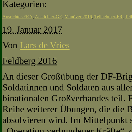
Kategorien:
Ausrichter-FRA
,
Ausrichter-GE
,
Manöver 2016
,
Teilnehmer-FR
,
Tei
19. Januar 2017
Von
Lars de Vries
Feldberg 2016
An dieser Großübung der DF-Bri
Soldatinnen und Soldaten aus alle
binationalen Großverbandes teil. E
Reihe weiterer Übungen, die die 
absolvieren wird. Im Mittelpunkt 
„Operation verbundener Kräfte“, 