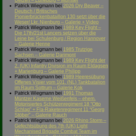
Uelzen – Lüneburg – Munster
Patrick Wiegmann
bei
2026 Dry Beaver –
Deutsch / Britisches
Pionierbrückenbataillon 130 setzt über die
Weser/ Lkr. Nienburg – Galerie + Video
Patrick Wiegmann
bei
1989 Key Flight –
Die 17th/21st Lancers setzen über die
Leine bei Schulenburg / Region Hannover
– Galerie Henne
Patrick Wiegmann
bei
1985 Trutzige
Sachsen – Galerie Darimont
Patrick Wiegmann
bei
1989 Key Flight der
2. (UK) Infantry Division im Raum Eldagsen
+ Marienburg – Galerie Philipp
Patrick Wiegmann
bei
1989 Heeresübung
Offenes Visier vom 101. (NL) Tankbataljon
im Raum Sottrum – Galerie Kok
Patrick Wiegmann
bei
1991 Thomas
Müntzer Kaserne Weißenfels – ehem.
Motorisiertes Schützenregiment 18 “Otto
Schlag” + Fla-Raketenregiment 11 “Georg
Stöber” – Galerie Rauch
Patrick Wiegmann
bei
2026 Rhino Storm –
Gefechtsübung des 7th (UK) Light
Mechanised Brigade Combat Team im