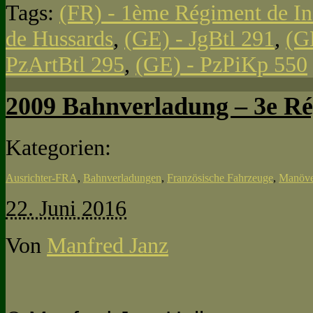
Tags:
(FR) - 1ème Régiment de In
de Hussards
,
(GE) - JgBtl 291
,
(G
PzArtBtl 295
,
(GE) - PzPiKp 550
2009 Bahnverladung – 3e Ré
Kategorien:
Ausrichter-FRA
,
Bahnverladungen
,
Französische Fahrzeuge
,
Manöve
22. Juni 2016
Von
Manfred Janz