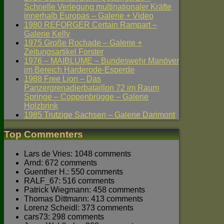
Schnelle Verlegung multinationaler Kräfte
innerhalb Europas – Galerie + Video
1980 REFORGER Certain Rampart –
Galerie Kelly
1975 Große Rochade – Galerie +
Zeitungsartikel Forster
1976 – MAIBLUME – Bundeswehr Manöver
im Bereich Harderode-Esperde
1988 Free Lion – Das
Panzergrenadierbataillon 72 im Raum
Springe – Coppenbrügge – Galerie
Holzbrink
1985 Trutzige Sachsen – Galerie Darimont
Top Commenters
Lars de Vries: 1048 comments
Arnd: 672 comments
Guenther H.: 550 comments
RALF_67: 516 comments
Patrick Wiegmann: 458 comments
Thomas Dittmann: 413 comments
Lorenz Scheidl: 373 comments
cars73: 298 comments