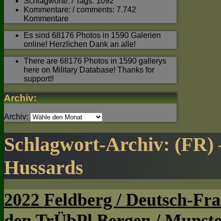
Schlagworte: / Tags: 1092
Kommentare: / comments: 7.742
Kommentare
Es sind 68176 Photos in 1590 Galerien
online! Herzlichen Dank an alle!
There are 68176 Photos in 1590 gallerys
here on Military Database! Thanks for
support!!
Archiv:
Archiv:
Schlagwort-Archiv:
(FR) 
Hussards
2022 Feldberg / Deutsch-Fra
den TrÜbPl Bergen / Munste