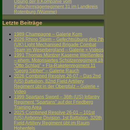
Übung der 8.Kompanie vom
Fallschirmjägerregiment 31 im Landkreis
Rotenburg (Wümme)
Letzte Beiträge
1989 Champagne – Galerie Korn
2026 Rhino Storm – Gefechtsübung des 7th
(UK) Light Mechanised Brigade Combat
Team im Weserbergland – Galerie + Videos
1991 Thomas Müntzer Kaserne Weißenfels
– ehem. Motorisiertes Schützenregiment 18
“Otto Schlag” + Fla-Raketenregiment 11
“Georg Stöber” – Galerie Rauch
2026 Combined Resolve 26-07 – Das 2nd
(US) Battalion, 82nd Field Artillery
Regiment übt in der Oberpfalz – Galerie +
Video
1999 Spartans Sword – 36th (US) Infantry
Regiment “Spartans” auf der Friedberg
Training Area
2025 Combined Resolve 26-01 – 101st
(US) Airborne Division, 1st Battalion, 320th
Field Artillery Regiment übt im Raum
Hohenfels