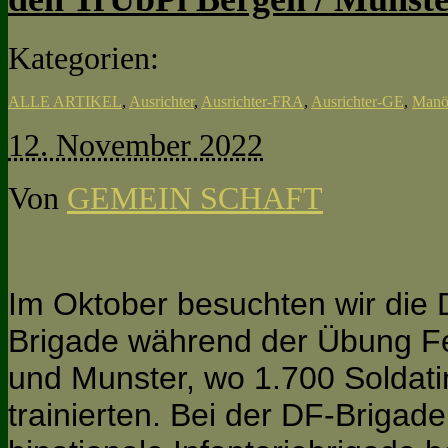
Kategorien:
ALLE ARTIKEL
,
Ausrichter
,
Ausrichter-FRA
,
Ausrichter-GE
,
Manö
12. November 2022
Von
GEMEIN SCHAFT
Im Oktober besuchten wir die
Brigade während der Übung Fe
und Munster, wo 1.700 Soldat
trainierten. Bei der DF-Brigad