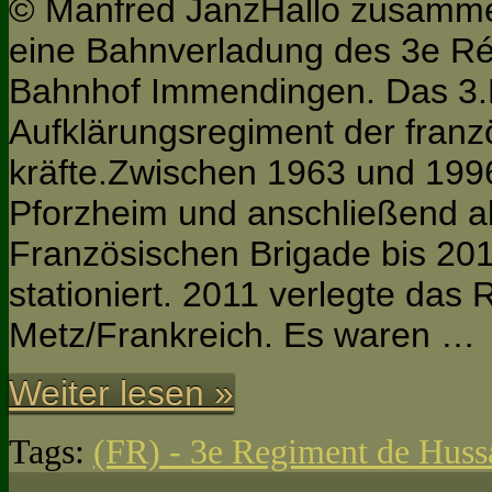
© Manfred JanzHallo zusammen
eine Bahnverladung des 3e R
Bahnhof Immendingen. Das 3.H
Aufklärungsregiment der franzö
kräfte.Zwischen 1963 und 199
Pforzheim und anschließend al
Französischen Brigade bis 20
stationiert. 2011 verlegte das
Metz/Frankreich. Es waren …
Weiter lesen »
Tags:
(FR) - 3e Regiment de Huss