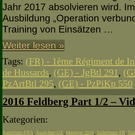
Jahr 2017 absolvieren wird. Im
Ausbildung „Operation verbund
Training von Einsätzen …
Weiter lesen »
Tags:
(FR) - 1ème Régiment de In
de Hussards
,
(GE) - JgBtl 291
,
(G
PzArtBtl 295
,
(GE) - PzPiKp 550
2016 Feldberg Part 1/2 – Vid
Kategorien:
Ausrichter-FRA
,
Ausrichter-GE
,
Manöver 2016
,
Teilnehmer-FR
,
Tei