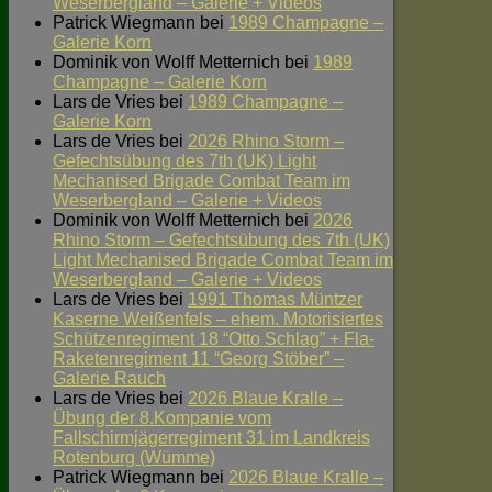
Weserbergland – Galerie + Videos
Patrick Wiegmann
bei
1989 Champagne –
Galerie Korn
Dominik von Wolff Metternich
bei
1989
Champagne – Galerie Korn
Lars de Vries
bei
1989 Champagne –
Galerie Korn
Lars de Vries
bei
2026 Rhino Storm –
Gefechtsübung des 7th (UK) Light
Mechanised Brigade Combat Team im
Weserbergland – Galerie + Videos
Dominik von Wolff Metternich
bei
2026
Rhino Storm – Gefechtsübung des 7th (UK)
Light Mechanised Brigade Combat Team im
Weserbergland – Galerie + Videos
Lars de Vries
bei
1991 Thomas Müntzer
Kaserne Weißenfels – ehem. Motorisiertes
Schützenregiment 18 “Otto Schlag” + Fla-
Raketenregiment 11 “Georg Stöber” –
Galerie Rauch
Lars de Vries
bei
2026 Blaue Kralle –
Übung der 8.Kompanie vom
Fallschirmjägerregiment 31 im Landkreis
Rotenburg (Wümme)
Patrick Wiegmann
bei
2026 Blaue Kralle –