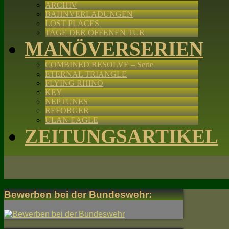
ARCHIV
BAHNVERLADUNGEN
LOST PLACES
TAGE DER OFFENEN TÜR
MANÖVERSERIEN
COMBINED RESOLVE – Serie
ETERNAL TRIANGLE
FLYING RHINO
KEY
NEPTUNES
REFORGER
ULAN EAGLE
ZEITUNGSARTIKEL
Bewerben bei der Bundeswehr: