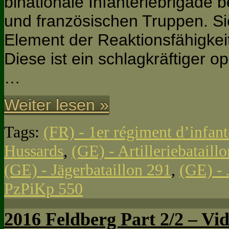
binationale Infanteriebrigade
und französischen Truppen. Sie
Element der Reaktionsfähigke
Diese ist ein schlagkräftiger o
…
Weiter lesen »
Tags:
(FR) - 1er régiment d’infant
Hussards
,
(GE) - Artilleriebataill
(GE) - Jägerbataillon 291
,
(GE) - 
PzPiKp 550
2016 Feldberg Part 2/2 – Vi