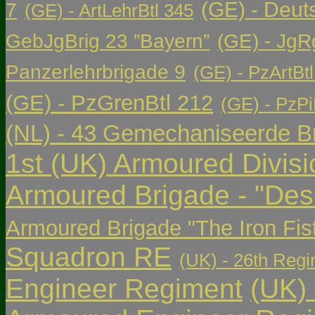
(GE) - Deut
7
(GE) - ArtLehrBtl 345
GebJgBrig 23 ”Bayern”
(GE) - JgR
Panzerlehrbrigade 9
(GE) - PzArtBtl
(GE) - PzGrenBtl 212
(GE) - PzPi
(NL) - 43 Gemechaniseerde Br
1st (UK) Armoured Divisi
Armoured Brigade - "Des
Armoured Brigade "The Iron Fis
Squadron RE
(UK) - 26th Regi
Engineer Regiment
(UK)