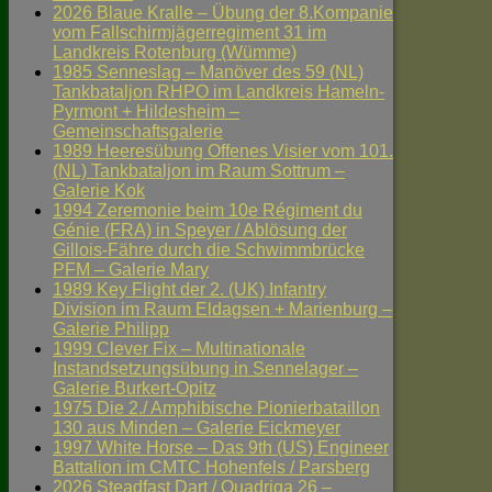
2026 Blaue Kralle – Übung der 8.Kompanie
vom Fallschirmjägerregiment 31 im
Landkreis Rotenburg (Wümme)
1985 Senneslag – Manöver des 59 (NL)
Tankbataljon RHPO im Landkreis Hameln-
Pyrmont + Hildesheim –
Gemeinschaftsgalerie
1989 Heeresübung Offenes Visier vom 101.
(NL) Tankbataljon im Raum Sottrum –
Galerie Kok
1994 Zeremonie beim 10e Régiment du
Génie (FRA) in Speyer / Ablösung der
Gillois-Fähre durch die Schwimmbrücke
PFM – Galerie Mary
1989 Key Flight der 2. (UK) Infantry
Division im Raum Eldagsen + Marienburg –
Galerie Philipp
1999 Clever Fix – Multinationale
Instandsetzungsübung in Sennelager –
Galerie Burkert-Opitz
1975 Die 2./ Amphibische Pionierbataillon
130 aus Minden – Galerie Eickmeyer
1997 White Horse – Das 9th (US) Engineer
Battalion im CMTC Hohenfels / Parsberg
2026 Steadfast Dart / Quadriga 26 –