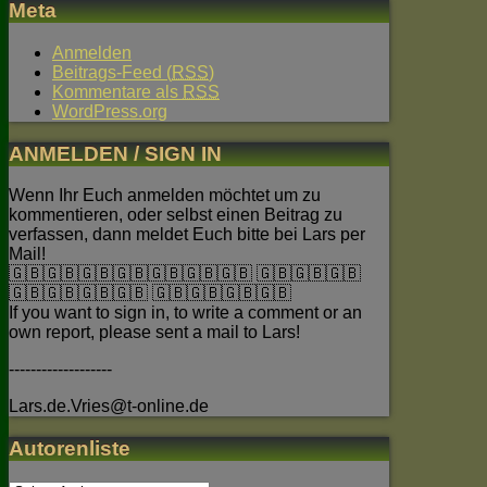
Meta
Anmelden
Beitrags-Feed (
RSS
)
Kommentare als
RSS
WordPress.org
ANMELDEN / SIGN IN
Wenn Ihr Euch anmelden möchtet um zu
kommentieren, oder selbst einen Beitrag zu
verfassen, dann meldet Euch bitte bei Lars per
Mail!
🇬🇧🇬🇧🇬🇧🇬🇧🇬🇧🇬🇧🇬🇧 🇬🇧🇬🇧🇬🇧
🇬🇧🇬🇧🇬🇧🇬🇧 🇬🇧🇬🇧🇬🇧🇬🇧
If you want to sign in, to write a comment or an
own report, please sent a mail to Lars!
-------------------
Lars.de.Vries@t-online.de
Autorenliste