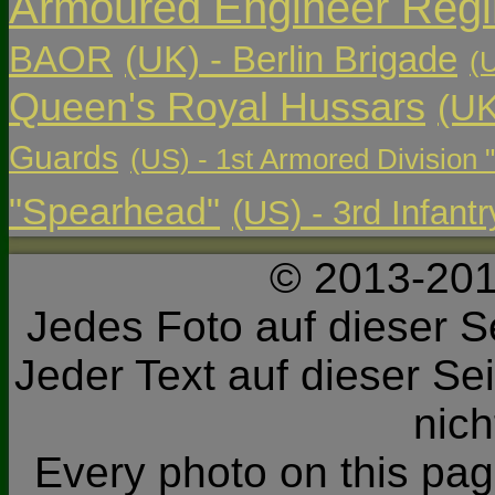
Armoured Engineer Reg
BAOR
(UK) - Berlin Brigade
(
Queen's Royal Hussars
(UK
Guards
(US) - 1st Armored Division 
"Spearhead"
(US) - 3rd Infant
© 2013-201
Jedes Foto auf dieser Se
Jeder Text auf dieser Sei
nic
Every photo on this page