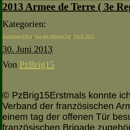
2013 Armee de Terre ( 3e Re
Kategorien:
Ausrichter-FRA
,
Tag der offenen Tür
,
TdoT 2013
30. Juni 2013
Von
PzBrig15
© PzBrig15Erstmals konnte ich
Verband der französischen Arm
einem tag der offenen Tür bes
französischen Brigade zugehö