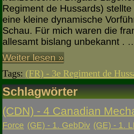
Regiment de Hussards) stellt
eine kleine dynamische Vorfü
Schau. Für mich waren die fr
allesamt bislang unbekannt . 
Weiter lesen »
Tags:
(FR) - 3e Regiment de Huss
Schlagwörter
(CDN) - 4 Canadian Mech
Force
(GE) - 1. GebDiv
(GE) - 1. L