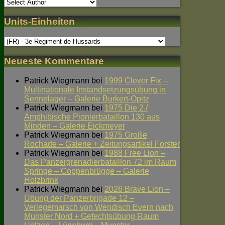
Units-Einheiten
Neueste Kommentare
Patrick Wiegmann
bei
1999 Clever Fix –
Multinationale Instandsetzungsübung in
Sennelager – Galerie Burkert-Opitz
Patrick Wiegmann
bei
1975 Die 2./
Amphibische Pionierbataillon 130 aus
Minden – Galerie Eickmeyer
Patrick Wiegmann
bei
1975 Große
Rochade – Galerie + Zeitungsartikel Forster
Patrick Wiegmann
bei
1988 Free Lion –
Das Panzergrenadierbataillon 72 im Raum
Springe – Coppenbrügge – Galerie
Holzbrink
Patrick Wiegmann
bei
2026 Brave Lion –
Übung der Panzerbrigade 12 –
Verlegemarsch von Wendisch Evern nach
Munster Nord + Gefechtsübung Raum