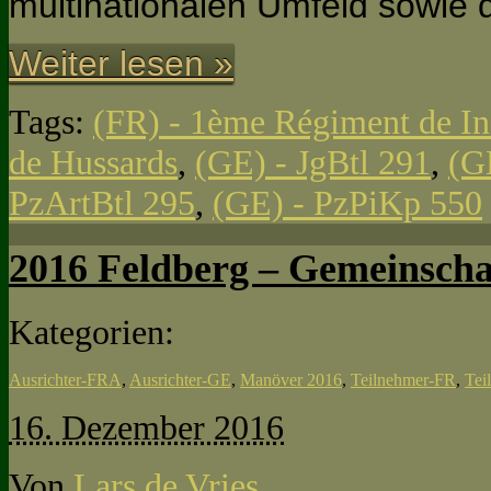
multinationalen Umfeld sowie 
Weiter lesen »
Tags:
(FR) - 1ème Régiment de In
de Hussards
,
(GE) - JgBtl 291
,
(G
PzArtBtl 295
,
(GE) - PzPiKp 550
2016 Feldberg – Gemeinschaf
Kategorien:
Ausrichter-FRA
,
Ausrichter-GE
,
Manöver 2016
,
Teilnehmer-FR
,
Tei
16. Dezember 2016
Von
Lars de Vries