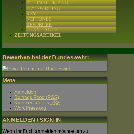
ETERNAL TRIANGLE
FLYING RHINO
KEY
NEPTUNES
REFORGER
ULAN EAGLE
ZEITUNGSARTIKEL
Bewerben bei der Bundeswehr:
Meta
Anmelden
Beitrags-Feed (
RSS
)
Kommentare als
RSS
WordPress.org
ANMELDEN / SIGN IN
Wenn Ihr Euch anmelden möchtet um zu