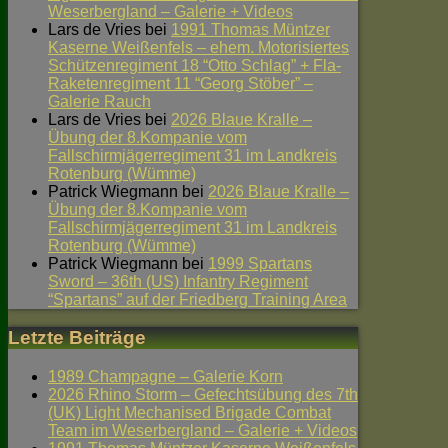
Weserbergland – Galerie + Videos
Lars de Vries
bei
1991 Thomas Müntzer
Kaserne Weißenfels – ehem. Motorisiertes
Schützenregiment 18 “Otto Schlag” + Fla-
Raketenregiment 11 “Georg Stöber” –
Galerie Rauch
Lars de Vries
bei
2026 Blaue Kralle –
Übung der 8.Kompanie vom
Fallschirmjägerregiment 31 im Landkreis
Rotenburg (Wümme)
Patrick Wiegmann
bei
2026 Blaue Kralle –
Übung der 8.Kompanie vom
Fallschirmjägerregiment 31 im Landkreis
Rotenburg (Wümme)
Patrick Wiegmann
bei
1999 Spartans
Sword – 36th (US) Infantry Regiment
“Spartans” auf der Friedberg Training Area
Letzte Beiträge
1989 Champagne – Galerie Korn
2026 Rhino Storm – Gefechtsübung des 7th
(UK) Light Mechanised Brigade Combat
Team im Weserbergland – Galerie + Videos