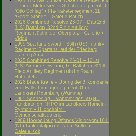
1991 Thomas Müntzer Kaserne Weißenfels
– ehem. Motorisiertes Schützenregiment 18
“Otto Schlag” + Fla-Raketenregiment 11
“Georg Stöber” – Galerie Rauch
2026 Combined Resolve 26-07 – Das 2nd
(US) Battalion, 82nd Field Artillery
Regiment übt in der Oberpfalz – Galerie +
Video
1999 Spartans Sword – 36th (US) Infantry
Regiment “Spartans” auf der Friedberg
Training Area
2025 Combined Resolve 26-01 – 101st
(US) Airborne Division, 1st Battalion, 320th
Field Artillery Regiment übt im Raum
Hohenfels
2026 Blaue Kralle – Übung der 8.Kompanie
vom Fallschirmjägerregiment 31 im
Landkreis Rotenburg (Wümme)
1985 Senneslag – Manöver des 59 (NL)
Tankbataljon RHPO im Landkreis Hameln-
Pyrmont + Hildesheim –
Gemeinschaftsgalerie
1989 Heeresübung Offenes Visier vom 101.
(NL) Tankbataljon im Raum Sottrum –
Galerie Kok