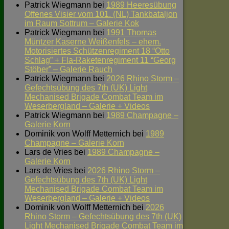
Patrick Wiegmann
bei
1989 Heeresübung
Offenes Visier vom 101. (NL) Tankbataljon
im Raum Sottrum – Galerie Kok
Patrick Wiegmann
bei
1991 Thomas
Müntzer Kaserne Weißenfels – ehem.
Motorisiertes Schützenregiment 18 “Otto
Schlag” + Fla-Raketenregiment 11 “Georg
Stöber” – Galerie Rauch
Patrick Wiegmann
bei
2026 Rhino Storm –
Gefechtsübung des 7th (UK) Light
Mechanised Brigade Combat Team im
Weserbergland – Galerie + Videos
Patrick Wiegmann
bei
1989 Champagne –
Galerie Korn
Dominik von Wolff Metternich
bei
1989
Champagne – Galerie Korn
Lars de Vries
bei
1989 Champagne –
Galerie Korn
Lars de Vries
bei
2026 Rhino Storm –
Gefechtsübung des 7th (UK) Light
Mechanised Brigade Combat Team im
Weserbergland – Galerie + Videos
Dominik von Wolff Metternich
bei
2026
Rhino Storm – Gefechtsübung des 7th (UK)
Light Mechanised Brigade Combat Team im