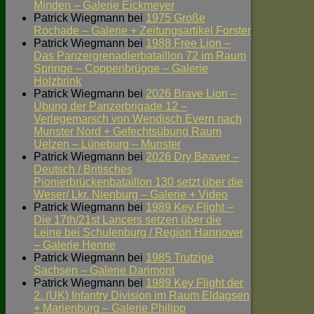
Minden – Galerie Eickmeyer
Patrick Wiegmann
bei
1975 Große
Rochade – Galerie + Zeitungsartikel Forster
Patrick Wiegmann
bei
1988 Free Lion –
Das Panzergrenadierbataillon 72 im Raum
Springe – Coppenbrügge – Galerie
Holzbrink
Patrick Wiegmann
bei
2026 Brave Lion –
Übung der Panzerbrigade 12 –
Verlegemarsch von Wendisch Evern nach
Munster Nord + Gefechtsübung Raum
Uelzen – Lüneburg – Munster
Patrick Wiegmann
bei
2026 Dry Beaver –
Deutsch / Britisches
Pionierbrückenbataillon 130 setzt über die
Weser/ Lkr. Nienburg – Galerie + Video
Patrick Wiegmann
bei
1989 Key Flight –
Die 17th/21st Lancers setzen über die
Leine bei Schulenburg / Region Hannover
– Galerie Henne
Patrick Wiegmann
bei
1985 Trutzige
Sachsen – Galerie Darimont
Patrick Wiegmann
bei
1989 Key Flight der
2. (UK) Infantry Division im Raum Eldagsen
+ Marienburg – Galerie Philipp