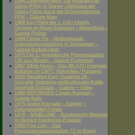
1994 Zeremonie beim 10e Régiment du
Génie (FRA) in Speyer / Ablösung der
Gillois-Fähre durch die Schwimmbrücke
PFM – Galerie Mary
1989 Key Flight der 2. (UK) Infantry
Division im Raum Eldagsen + Marienburg –
Galerie Philipp
1999 Clever Fix – Multinationale
Instandsetzungsübung in Sennelager –
Galerie Burkert-Opitz
1975 Die 2./ Amphibische Pionierbataillon
130 aus Minden – Galerie Eickmeyer
1997 White Horse – Das 9th (US) Engineer
Battalion im CMTC Hohenfels / Parsberg
2026 Steadfast Dart / Quadriga 26 –
Schnelle Verlegung multinationaler Kräfte
innerhalb Europas – Galerie + Video
1980 REFORGER Certain Rampart –
Galerie Kelly
1975 Große Rochade – Galerie +
Zeitungsartikel Forster
1976 – MAIBLUME – Bundeswehr Manöver
im Bereich Harderode-Esperde
1988 Free Lion – Das
Panzergrenadierbataillon 72 im Raum