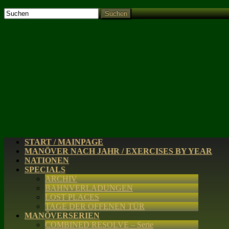
Suchen
START / MAINPAGE
MANÖVER NACH JAHR / EXERCISES BY YEAR
NATIONEN
SPECIALS
ARCHIV
BAHNVERLADUNGEN
LOST PLACES
TAGE DER OFFENEN TÜR
MANÖVERSERIEN
COMBINED RESOLVE – Serie