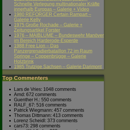
Schnelle Verlegung multinationaler Kräfte
innerhalb Europas – Galerie + Video
1980 REFORGER Certain Rampart –
Galerie Kelly
1975 Große Rochade – Galerie +
Zeitungsartikel Forster
1976 – MAIBLUME – Bundeswehr Manöver
im Bereich Harderode-Esperde
1988 Free Lion – Das
Panzergrenadierbataillon 72 im Raum
Springe – Coppenbrügge – Galerie
Holzbrink
1985 Trutzige Sachsen – Galerie Darimont
Top Commenters
Lars de Vries: 1048 comments
Arnd: 672 comments
Guenther H.: 550 comments
RALF_67: 516 comments
Patrick Wiegmann: 457 comments
Thomas Dittmann: 413 comments
Lorenz Scheidl: 373 comments
cars73: 298 comments