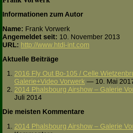
Frank Vorwerk
Informationen zum Autor
Name:
Frank Vorwerk
Angemeldet seit:
10. November 2013
URL:
http://www.htdi-int.com
Aktuelle Beiträge
2016 Fly Out Bo-105 / Celle Wietzenbr
Galerie+Video Vorwerk
— 10. Mai 201
2014 Phalsbourg Airshow – Galerie Vo
Juli 2014
Die meisten Kommentare
2014 Phalsbourg Airshow – Galerie Vo