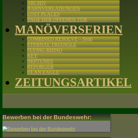
ARCHIV
BAHNVERLADUNGEN
LOST PLACES
TAGE DER OFFENEN TÜR
MANÖVERSERIEN
COMBINED RESOLVE – Serie
ETERNAL TRIANGLE
FLYING RHINO
KEY
NEPTUNES
REFORGER
ULAN EAGLE
ZEITUNGSARTIKEL
Bewerben bei der Bundeswehr: