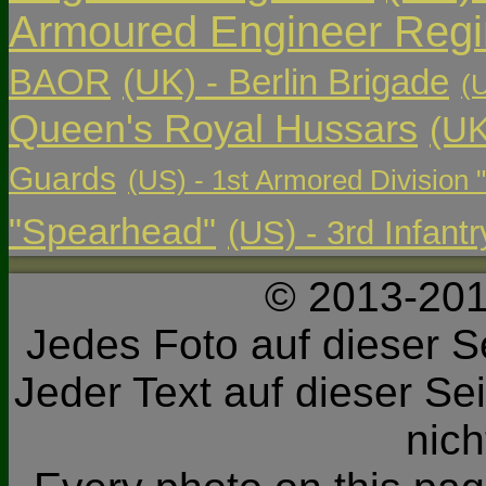
Armoured Engineer Reg
BAOR
(UK) - Berlin Brigade
(
Queen's Royal Hussars
(UK
Guards
(US) - 1st Armored Division 
"Spearhead"
(US) - 3rd Infant
© 2013-201
Jedes Foto auf dieser Se
Jeder Text auf dieser Sei
nic