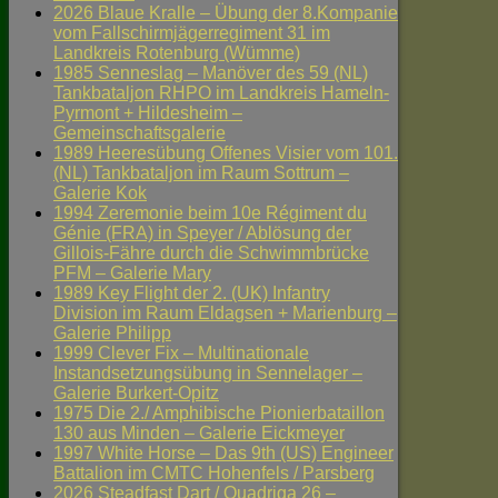
2026 Blaue Kralle – Übung der 8.Kompanie
vom Fallschirmjägerregiment 31 im
Landkreis Rotenburg (Wümme)
1985 Senneslag – Manöver des 59 (NL)
Tankbataljon RHPO im Landkreis Hameln-
Pyrmont + Hildesheim –
Gemeinschaftsgalerie
1989 Heeresübung Offenes Visier vom 101.
(NL) Tankbataljon im Raum Sottrum –
Galerie Kok
1994 Zeremonie beim 10e Régiment du
Génie (FRA) in Speyer / Ablösung der
Gillois-Fähre durch die Schwimmbrücke
PFM – Galerie Mary
1989 Key Flight der 2. (UK) Infantry
Division im Raum Eldagsen + Marienburg –
Galerie Philipp
1999 Clever Fix – Multinationale
Instandsetzungsübung in Sennelager –
Galerie Burkert-Opitz
1975 Die 2./ Amphibische Pionierbataillon
130 aus Minden – Galerie Eickmeyer
1997 White Horse – Das 9th (US) Engineer
Battalion im CMTC Hohenfels / Parsberg
2026 Steadfast Dart / Quadriga 26 –