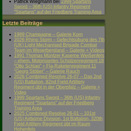
Patrick Wiegmann
bei
1999 Spartans
Sword – 36th (US) Infantry Regiment
“Spartans” auf der Friedberg Training Area
Letzte Beiträge
1989 Champagne – Galerie Korn
2026 Rhino Storm – Gefechtsübung des 7th
(UK) Light Mechanised Brigade Combat
Team im Weserbergland – Galerie + Videos
1991 Thomas Müntzer Kaserne Weißenfels
– ehem. Motorisiertes Schützenregiment 18
“Otto Schlag” + Fla-Raketenregiment 11
“Georg Stöber” – Galerie Rauch
2026 Combined Resolve 26-07 – Das 2nd
(US) Battalion, 82nd Field Artillery
Regiment übt in der Oberpfalz – Galerie +
Video
1999 Spartans Sword – 36th (US) Infantry
Regiment “Spartans” auf der Friedberg
Training Area
2025 Combined Resolve 26-01 – 101st
(US) Airborne Division, 1st Battalion, 320th
Field Artillery Regiment übt im Raum
Hohenfels