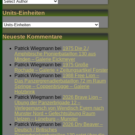
Units-Einheiten
Neueste Kommentare
Patrick Wiegmann
bei
1975 Die 2./
Amphibische Pionierbataillon 130 aus
Minden – Galerie Eickmeyer
Patrick Wiegmann
bei
1975 Große
Rochade – Galerie + Zeitungsartikel Forster
Patrick Wiegmann
bei
1988 Free Lion –
Das Panzergrenadierbataillon 72 im Raum
Springe – Coppenbrügge – Galerie
Holzbrink
Patrick Wiegmann
bei
2026 Brave Lion –
Übung der Panzerbrigade 12 –
Verlegemarsch von Wendisch Evern nach
Munster Nord + Gefechtsübung Raum
Uelzen – Lüneburg – Munster
Patrick Wiegmann
bei
2026 Dry Beaver –
Deutsch / Britisches