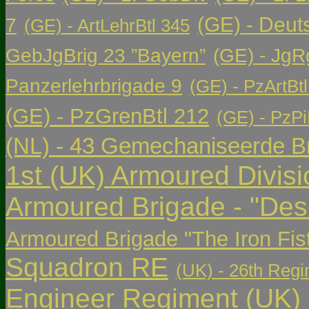
(GE) - Deut
7
(GE) - ArtLehrBtl 345
GebJgBrig 23 ”Bayern”
(GE) - JgR
Panzerlehrbrigade 9
(GE) - PzArtBtl
(GE) - PzGrenBtl 212
(GE) - PzPi
(NL) - 43 Gemechaniseerde Br
1st (UK) Armoured Divisi
Armoured Brigade - "Des
Armoured Brigade "The Iron Fis
Squadron RE
(UK) - 26th Regi
Engineer Regiment
(UK)