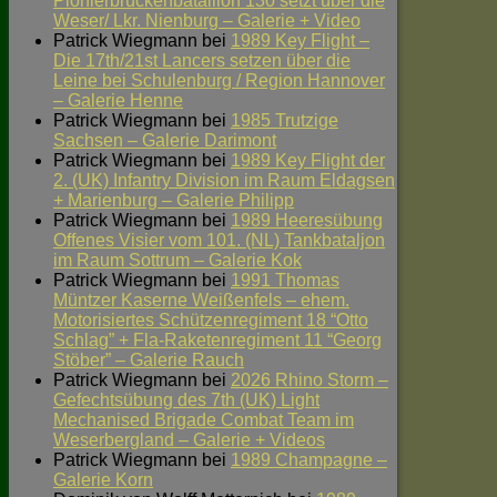
Pionierbrückenbataillon 130 setzt über die
Weser/ Lkr. Nienburg – Galerie + Video
Patrick Wiegmann
bei
1989 Key Flight –
Die 17th/21st Lancers setzen über die
Leine bei Schulenburg / Region Hannover
– Galerie Henne
Patrick Wiegmann
bei
1985 Trutzige
Sachsen – Galerie Darimont
Patrick Wiegmann
bei
1989 Key Flight der
2. (UK) Infantry Division im Raum Eldagsen
+ Marienburg – Galerie Philipp
Patrick Wiegmann
bei
1989 Heeresübung
Offenes Visier vom 101. (NL) Tankbataljon
im Raum Sottrum – Galerie Kok
Patrick Wiegmann
bei
1991 Thomas
Müntzer Kaserne Weißenfels – ehem.
Motorisiertes Schützenregiment 18 “Otto
Schlag” + Fla-Raketenregiment 11 “Georg
Stöber” – Galerie Rauch
Patrick Wiegmann
bei
2026 Rhino Storm –
Gefechtsübung des 7th (UK) Light
Mechanised Brigade Combat Team im
Weserbergland – Galerie + Videos
Patrick Wiegmann
bei
1989 Champagne –
Galerie Korn