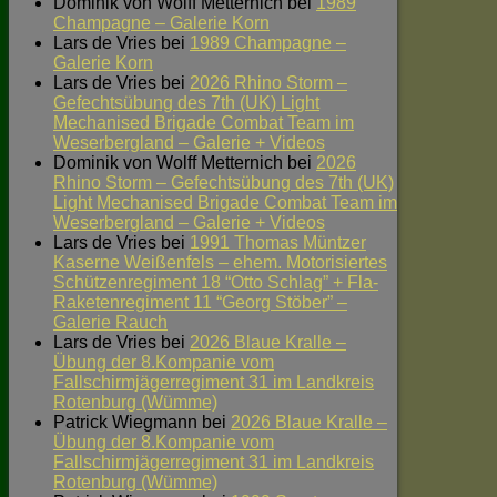
Dominik von Wolff Metternich
bei
1989
Champagne – Galerie Korn
Lars de Vries
bei
1989 Champagne –
Galerie Korn
Lars de Vries
bei
2026 Rhino Storm –
Gefechtsübung des 7th (UK) Light
Mechanised Brigade Combat Team im
Weserbergland – Galerie + Videos
Dominik von Wolff Metternich
bei
2026
Rhino Storm – Gefechtsübung des 7th (UK)
Light Mechanised Brigade Combat Team im
Weserbergland – Galerie + Videos
Lars de Vries
bei
1991 Thomas Müntzer
Kaserne Weißenfels – ehem. Motorisiertes
Schützenregiment 18 “Otto Schlag” + Fla-
Raketenregiment 11 “Georg Stöber” –
Galerie Rauch
Lars de Vries
bei
2026 Blaue Kralle –
Übung der 8.Kompanie vom
Fallschirmjägerregiment 31 im Landkreis
Rotenburg (Wümme)
Patrick Wiegmann
bei
2026 Blaue Kralle –
Übung der 8.Kompanie vom
Fallschirmjägerregiment 31 im Landkreis
Rotenburg (Wümme)