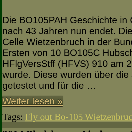
Die BO105PAH Geschichte in 
nach 43 Jahren nun endet. Di
Celle Wietzenbruch in der Bun
Ersten von 10 BO105C Hubsch
HFlgVersStff (HFVS) 910 am 2
wurde. Diese wurden über die
getestet und für die …
Weiter lesen »
Tags:
Fly out Bo-105 Wietzenbru