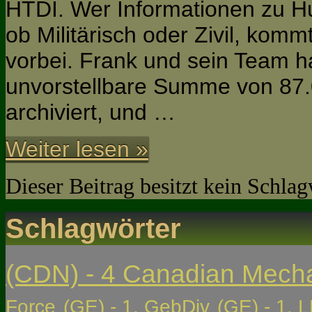
HTDI. Wer Informationen zu H
ob Militärisch oder Zivil, komm
vorbei. Frank und sein Team ha
unvorstellbare Summe von 87
archiviert, und …
Weiter lesen »
Dieser Beitrag besitzt kein Schla
Schlagwörter
(CDN) - 4 Canadian Mech
Force
(GE) - 1. GebDiv
(GE) - 1. L