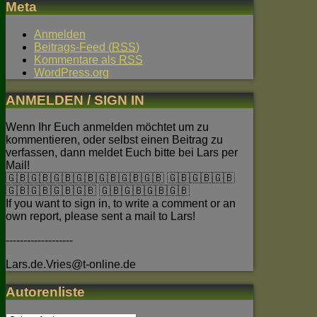
Meta
Anmelden
Beitrags-Feed (
RSS
)
Kommentare als
RSS
WordPress.org
ANMELDEN / SIGN IN
Wenn Ihr Euch anmelden möchtet um zu
kommentieren, oder selbst einen Beitrag zu
verfassen, dann meldet Euch bitte bei Lars per
Mail!
🇬🇧🇬🇧🇬🇧🇬🇧🇬🇧🇬🇧🇬🇧 🇬🇧🇬🇧🇬🇧
🇬🇧🇬🇧🇬🇧🇬🇧 🇬🇧🇬🇧🇬🇧🇬🇧
If you want to sign in, to write a comment or an
own report, please sent a mail to Lars!
-------------------
Lars.de.Vries@t-online.de
Autorenliste