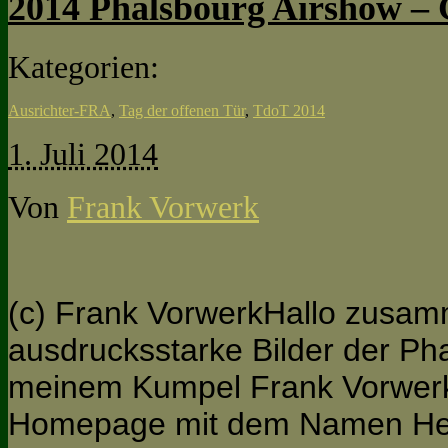
2014 Phalsbourg Airshow – 
Kategorien:
Ausrichter-FRA
,
Tag der offenen Tür
,
TdoT 2014
1. Juli 2014
Von
Frank Vorwerk
(c) Frank VorwerkHallo zusam
ausdrucksstarke Bilder der Ph
meinem Kumpel Frank Vorwerk.
Homepage mit dem Namen Heli