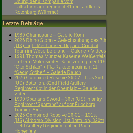
Übung der 8.Kompanie vom
Fallschirmjägerregiment 31 im Landkreis
Rotenburg (Wümme)
Letzte Beiträge
1989 Champagne – Galerie Korn
2026 Rhino Storm – Gefechtsübung des 7th
(UK) Light Mechanised Brigade Combat
Team im Weserbergland – Galerie + Videos
1991 Thomas Müntzer Kaserne Weißenfels
– ehem. Motorisiertes Schützenregiment 18
“Otto Schlag” + Fla-Raketenregiment 11
“Georg Stöber” – Galerie Rauch
2026 Combined Resolve 26-07 – Das 2nd
(US) Battalion, 82nd Field Artillery
Regiment übt in der Oberpfalz – Galerie +
Video
1999 Spartans Sword – 36th (US) Infantry
Regiment “Spartans” auf der Friedberg
Training Area
2025 Combined Resolve 26-01 – 101st
(US) Airborne Division, 1st Battalion, 320th
Field Artillery Regiment übt im Raum
Hohenfels