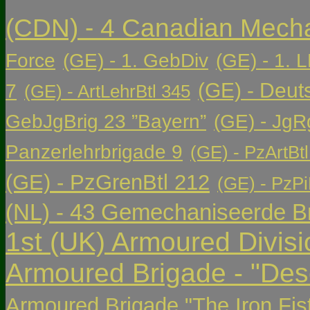
(CDN) - 4 Canadian Mech
Force
(GE) - 1. GebDiv
(GE) - 1. L
(GE) - Deut
7
(GE) - ArtLehrBtl 345
GebJgBrig 23 ”Bayern”
(GE) - JgR
Panzerlehrbrigade 9
(GE) - PzArtBtl
(GE) - PzGrenBtl 212
(GE) - PzPi
(NL) - 43 Gemechaniseerde Br
1st (UK) Armoured Divisi
Armoured Brigade - "Des
Armoured Brigade "The Iron Fis