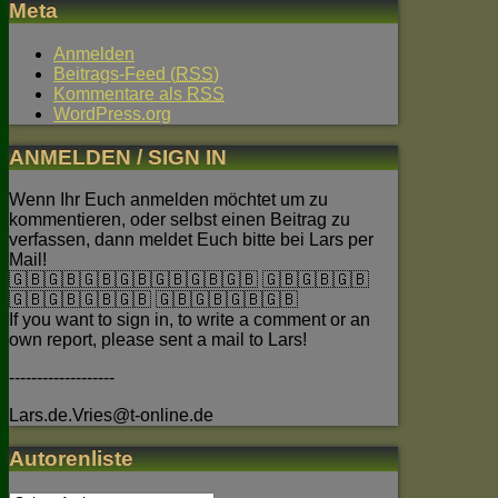
Meta
Anmelden
Beitrags-Feed (
RSS
)
Kommentare als
RSS
WordPress.org
ANMELDEN / SIGN IN
Wenn Ihr Euch anmelden möchtet um zu
kommentieren, oder selbst einen Beitrag zu
verfassen, dann meldet Euch bitte bei Lars per
Mail!
🇬🇧🇬🇧🇬🇧🇬🇧🇬🇧🇬🇧🇬🇧 🇬🇧🇬🇧🇬🇧
🇬🇧🇬🇧🇬🇧🇬🇧 🇬🇧🇬🇧🇬🇧🇬🇧
If you want to sign in, to write a comment or an
own report, please sent a mail to Lars!
-------------------
Lars.de.Vries@t-online.de
Autorenliste