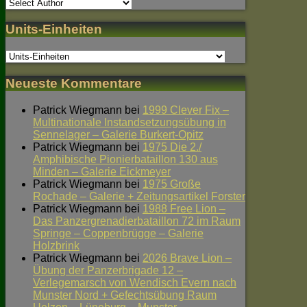
Units-Einheiten
Neueste Kommentare
Patrick Wiegmann
bei
1999 Clever Fix –
Multinationale Instandsetzungsübung in
Sennelager – Galerie Burkert-Opitz
Patrick Wiegmann
bei
1975 Die 2./
Amphibische Pionierbataillon 130 aus
Minden – Galerie Eickmeyer
Patrick Wiegmann
bei
1975 Große
Rochade – Galerie + Zeitungsartikel Forster
Patrick Wiegmann
bei
1988 Free Lion –
Das Panzergrenadierbataillon 72 im Raum
Springe – Coppenbrügge – Galerie
Holzbrink
Patrick Wiegmann
bei
2026 Brave Lion –
Übung der Panzerbrigade 12 –
Verlegemarsch von Wendisch Evern nach
Munster Nord + Gefechtsübung Raum