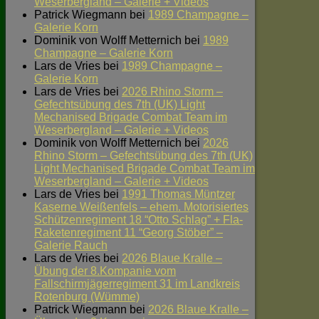
Weserbergland – Galerie + Videos
Patrick Wiegmann
bei
1989 Champagne –
Galerie Korn
Dominik von Wolff Metternich
bei
1989
Champagne – Galerie Korn
Lars de Vries
bei
1989 Champagne –
Galerie Korn
Lars de Vries
bei
2026 Rhino Storm –
Gefechtsübung des 7th (UK) Light
Mechanised Brigade Combat Team im
Weserbergland – Galerie + Videos
Dominik von Wolff Metternich
bei
2026
Rhino Storm – Gefechtsübung des 7th (UK)
Light Mechanised Brigade Combat Team im
Weserbergland – Galerie + Videos
Lars de Vries
bei
1991 Thomas Müntzer
Kaserne Weißenfels – ehem. Motorisiertes
Schützenregiment 18 “Otto Schlag” + Fla-
Raketenregiment 11 “Georg Stöber” –
Galerie Rauch
Lars de Vries
bei
2026 Blaue Kralle –
Übung der 8.Kompanie vom
Fallschirmjägerregiment 31 im Landkreis
Rotenburg (Wümme)
Patrick Wiegmann
bei
2026 Blaue Kralle –