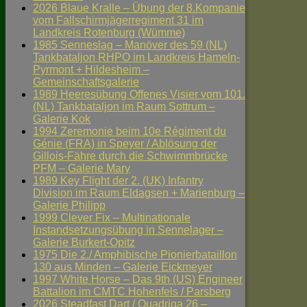
2026 Blaue Kralle – Übung der 8.Kompanie
vom Fallschirmjägerregiment 31 im
Landkreis Rotenburg (Wümme)
1985 Senneslag – Manöver des 59 (NL)
Tankbataljon RHPO im Landkreis Hameln-
Pyrmont + Hildesheim –
Gemeinschaftsgalerie
1989 Heeresübung Offenes Visier vom 101.
(NL) Tankbataljon im Raum Sottrum –
Galerie Kok
1994 Zeremonie beim 10e Régiment du
Génie (FRA) in Speyer / Ablösung der
Gillois-Fähre durch die Schwimmbrücke
PFM – Galerie Mary
1989 Key Flight der 2. (UK) Infantry
Division im Raum Eldagsen + Marienburg –
Galerie Philipp
1999 Clever Fix – Multinationale
Instandsetzungsübung in Sennelager –
Galerie Burkert-Opitz
1975 Die 2./ Amphibische Pionierbataillon
130 aus Minden – Galerie Eickmeyer
1997 White Horse – Das 9th (US) Engineer
Battalion im CMTC Hohenfels / Parsberg
2026 Steadfast Dart / Quadriga 26 –