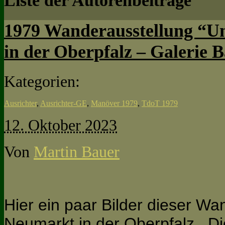
Liste der Autorenbeiträge
1979 Wanderausstellung “U
in der Oberpfalz – Galerie 
Kategorien:
Ausrichter
,
Ausrichter-GE
,
Manöver 1979
,
TdoT 1979
12. Oktober 2023
Von
Martin Bauer
Hier ein paar Bilder dieser Wa
Neumarkt in der Oberpfalz. D