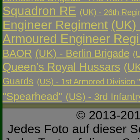
Squadron RE
(UK) - 26th Regi
Engineer Regiment
(UK)
Armoured Engineer Reg
BAOR
(UK) - Berlin Brigade
(
Queen's Royal Hussars
(UK
Guards
(US) - 1st Armored Division 
"Spearhead"
(US) - 3rd Infant
© 2013-201
Jedes Foto auf dieser Se