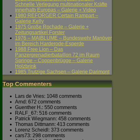
Schnelle Verlegung multinationaler Kräfte
innerhalb Europas – Galerie + Video
1980 REFORGER Certain Rampart –
Galerie Kelly
1975 Große Rochade – Galerie +
Zeitungsartikel Forster
1976 – MAIBLUME – Bundeswehr Manöver
im Bereich Harderode-Esperde
1988 Free Lion – Das
Panzergrenadierbataillon 72 im Raum
Springe – Coppenbrügge – Galerie
Holzbrink
1985 Trutzige Sachsen – Galerie Darimont
Top Commenters
Lars de Vries: 1048 comments
Arnd: 672 comments
Guenther H.: 550 comments
RALF_67: 516 comments
Patrick Wiegmann: 458 comments
Thomas Dittmann: 413 comments
Lorenz Scheidl: 373 comments
cars73: 298 comments