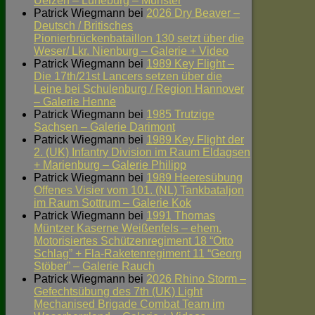
Uelzen – Lüneburg – Munster
Patrick Wiegmann
bei
2026 Dry Beaver –
Deutsch / Britisches
Pionierbrückenbataillon 130 setzt über die
Weser/ Lkr. Nienburg – Galerie + Video
Patrick Wiegmann
bei
1989 Key Flight –
Die 17th/21st Lancers setzen über die
Leine bei Schulenburg / Region Hannover
– Galerie Henne
Patrick Wiegmann
bei
1985 Trutzige
Sachsen – Galerie Darimont
Patrick Wiegmann
bei
1989 Key Flight der
2. (UK) Infantry Division im Raum Eldagsen
+ Marienburg – Galerie Philipp
Patrick Wiegmann
bei
1989 Heeresübung
Offenes Visier vom 101. (NL) Tankbataljon
im Raum Sottrum – Galerie Kok
Patrick Wiegmann
bei
1991 Thomas
Müntzer Kaserne Weißenfels – ehem.
Motorisiertes Schützenregiment 18 “Otto
Schlag” + Fla-Raketenregiment 11 “Georg
Stöber” – Galerie Rauch
Patrick Wiegmann
bei
2026 Rhino Storm –
Gefechtsübung des 7th (UK) Light
Mechanised Brigade Combat Team im