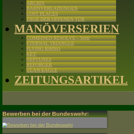
ARCHIV
BAHNVERLADUNGEN
LOST PLACES
TAGE DER OFFENEN TÜR
MANÖVERSERIEN
COMBINED RESOLVE – Serie
ETERNAL TRIANGLE
FLYING RHINO
KEY
NEPTUNES
REFORGER
ULAN EAGLE
ZEITUNGSARTIKEL
Bewerben bei der Bundeswehr: