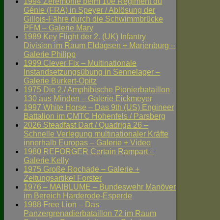
1994 Zeremonie beim 10e Régiment du
Génie (FRA) in Speyer / Ablösung der
Gillois-Fähre durch die Schwimmbrücke
PFM – Galerie Mary
1989 Key Flight der 2. (UK) Infantry
Division im Raum Eldagsen + Marienburg –
Galerie Philipp
1999 Clever Fix – Multinationale
Instandsetzungsübung in Sennelager –
Galerie Burkert-Opitz
1975 Die 2./ Amphibische Pionierbataillon
130 aus Minden – Galerie Eickmeyer
1997 White Horse – Das 9th (US) Engineer
Battalion im CMTC Hohenfels / Parsberg
2026 Steadfast Dart / Quadriga 26 –
Schnelle Verlegung multinationaler Kräfte
innerhalb Europas – Galerie + Video
1980 REFORGER Certain Rampart –
Galerie Kelly
1975 Große Rochade – Galerie +
Zeitungsartikel Forster
1976 – MAIBLUME – Bundeswehr Manöver
im Bereich Harderode-Esperde
1988 Free Lion – Das
Panzergrenadierbataillon 72 im Raum