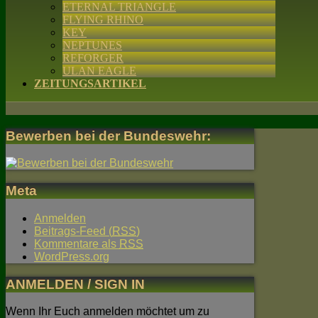
ETERNAL TRIANGLE
FLYING RHINO
KEY
NEPTUNES
REFORGER
ULAN EAGLE
ZEITUNGSARTIKEL
Bewerben bei der Bundeswehr:
Meta
Anmelden
Beitrags-Feed (
RSS
)
Kommentare als
RSS
WordPress.org
ANMELDEN / SIGN IN
Wenn Ihr Euch anmelden möchtet um zu