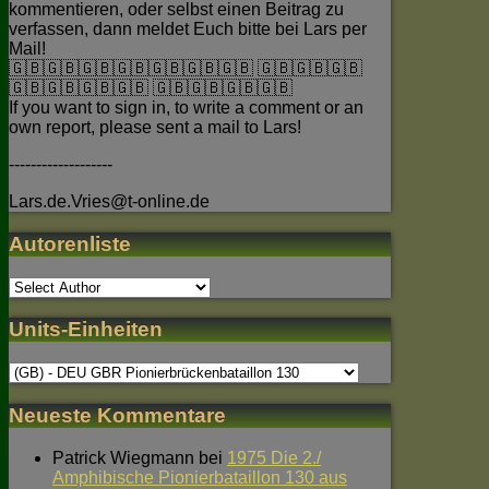
kommentieren, oder selbst einen Beitrag zu
verfassen, dann meldet Euch bitte bei Lars per
Mail!
🇬🇧🇬🇧🇬🇧🇬🇧🇬🇧🇬🇧🇬🇧 🇬🇧🇬🇧🇬🇧
🇬🇧🇬🇧🇬🇧🇬🇧 🇬🇧🇬🇧🇬🇧🇬🇧
If you want to sign in, to write a comment or an
own report, please sent a mail to Lars!
-------------------
Lars.de.Vries@t-online.de
Autorenliste
Units-Einheiten
Neueste Kommentare
Patrick Wiegmann
bei
1975 Die 2./
Amphibische Pionierbataillon 130 aus