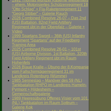
1991 Thomas Müntzer Kaserne Weißenfels
– ehem. Motorisiertes Schützenregiment 18
“Otto Schlag” + Fla-Raketenregiment 11
“Georg Stöber” – Galerie Rauch
2026 Combined Resolve 26-07 – Das 2nd
(US) Battalion, 82nd Field Artillery
Regiment übt in der Oberpfalz – Galerie +
Video
1999 Spartans Sword – 36th (US) Infantry
Regiment “Spartans” auf der Friedberg
Training Area
2025 Combined Resolve 26-01 – 101st
(US) Airborne Division, 1st Battalion, 320th
Field Artillery Regiment übt im Raum
Hohenfels
2026 Blaue Kralle – Übung der 8.Kompanie
vom Fallschirmjägerregiment 31 im
Landkreis Rotenburg (Wümme)
1985 Senneslag – Manöver des 59 (NL)
Tankbataljon RHPO im Landkreis Hameln-
Pyrmont + Hildesheim –
Gemeinschaftsgalerie
1989 Heeresübung Offenes Visier vom 101.
(NL) Tankbataljon im Raum Sottrum –
Galerie Kok