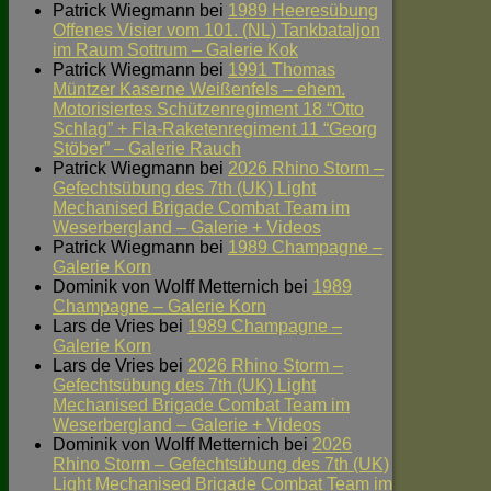
Patrick Wiegmann
bei
1989 Heeresübung
Offenes Visier vom 101. (NL) Tankbataljon
im Raum Sottrum – Galerie Kok
Patrick Wiegmann
bei
1991 Thomas
Müntzer Kaserne Weißenfels – ehem.
Motorisiertes Schützenregiment 18 “Otto
Schlag” + Fla-Raketenregiment 11 “Georg
Stöber” – Galerie Rauch
Patrick Wiegmann
bei
2026 Rhino Storm –
Gefechtsübung des 7th (UK) Light
Mechanised Brigade Combat Team im
Weserbergland – Galerie + Videos
Patrick Wiegmann
bei
1989 Champagne –
Galerie Korn
Dominik von Wolff Metternich
bei
1989
Champagne – Galerie Korn
Lars de Vries
bei
1989 Champagne –
Galerie Korn
Lars de Vries
bei
2026 Rhino Storm –
Gefechtsübung des 7th (UK) Light
Mechanised Brigade Combat Team im
Weserbergland – Galerie + Videos
Dominik von Wolff Metternich
bei
2026
Rhino Storm – Gefechtsübung des 7th (UK)
Light Mechanised Brigade Combat Team im