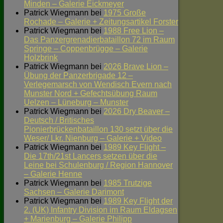
Minden – Galerie Eickmeyer
Patrick Wiegmann
bei
1975 Große
Rochade – Galerie + Zeitungsartikel Forster
Patrick Wiegmann
bei
1988 Free Lion –
Das Panzergrenadierbataillon 72 im Raum
Springe – Coppenbrügge – Galerie
Holzbrink
Patrick Wiegmann
bei
2026 Brave Lion –
Übung der Panzerbrigade 12 –
Verlegemarsch von Wendisch Evern nach
Munster Nord + Gefechtsübung Raum
Uelzen – Lüneburg – Munster
Patrick Wiegmann
bei
2026 Dry Beaver –
Deutsch / Britisches
Pionierbrückenbataillon 130 setzt über die
Weser/ Lkr. Nienburg – Galerie + Video
Patrick Wiegmann
bei
1989 Key Flight –
Die 17th/21st Lancers setzen über die
Leine bei Schulenburg / Region Hannover
– Galerie Henne
Patrick Wiegmann
bei
1985 Trutzige
Sachsen – Galerie Darimont
Patrick Wiegmann
bei
1989 Key Flight der
2. (UK) Infantry Division im Raum Eldagsen
+ Marienburg – Galerie Philipp