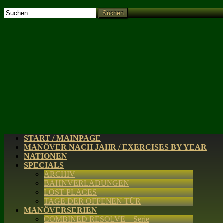
Suchen
START / MAINPAGE
MANÖVER NACH JAHR / EXERCISES BY YEAR
NATIONEN
SPECIALS
ARCHIV
BAHNVERLADUNGEN
LOST PLACES
TAGE DER OFFENEN TÜR
MANÖVERSERIEN
COMBINED RESOLVE – Serie