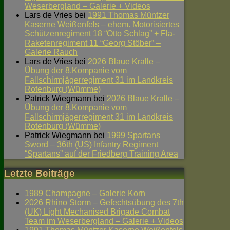
Weserbergland – Galerie + Videos
Lars de Vries
bei
1991 Thomas Müntzer
Kaserne Weißenfels – ehem. Motorisiertes
Schützenregiment 18 “Otto Schlag” + Fla-
Raketenregiment 11 “Georg Stöber” –
Galerie Rauch
Lars de Vries
bei
2026 Blaue Kralle –
Übung der 8.Kompanie vom
Fallschirmjägerregiment 31 im Landkreis
Rotenburg (Wümme)
Patrick Wiegmann
bei
2026 Blaue Kralle –
Übung der 8.Kompanie vom
Fallschirmjägerregiment 31 im Landkreis
Rotenburg (Wümme)
Patrick Wiegmann
bei
1999 Spartans
Sword – 36th (US) Infantry Regiment
“Spartans” auf der Friedberg Training Area
Letzte Beiträge
1989 Champagne – Galerie Korn
2026 Rhino Storm – Gefechtsübung des 7th
(UK) Light Mechanised Brigade Combat
Team im Weserbergland – Galerie + Videos