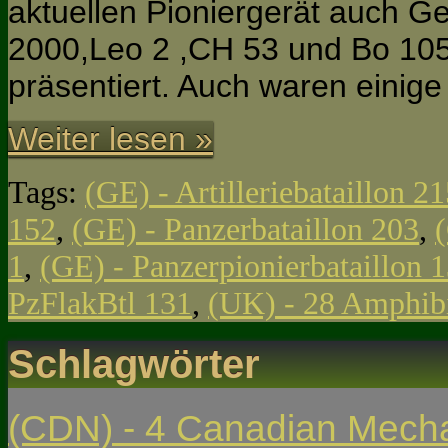
aktuellen Pioniergerät auch G
2000,Leo 2 ,CH 53 und Bo 105
präsentiert. Auch waren einige
Weiter lesen »
Tags:
(GE) - Artilleriebataillon 2
152
,
(GE) - Panzerbataillon 203
,
1
,
(GE) - Panzerpionierbataillon
PzFlakBtl 131
,
(UK) - 28 Amphib
Schlagwörter
(CDN) - 4 Canadian Mech