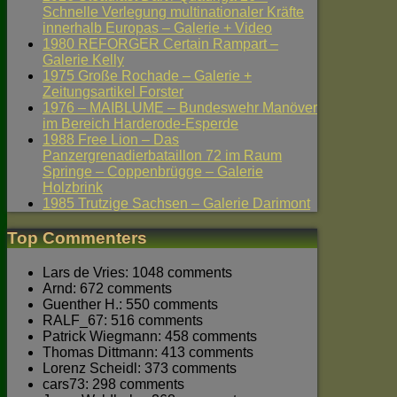
Schnelle Verlegung multinationaler Kräfte
innerhalb Europas – Galerie + Video
1980 REFORGER Certain Rampart –
Galerie Kelly
1975 Große Rochade – Galerie +
Zeitungsartikel Forster
1976 – MAIBLUME – Bundeswehr Manöver
im Bereich Harderode-Esperde
1988 Free Lion – Das
Panzergrenadierbataillon 72 im Raum
Springe – Coppenbrügge – Galerie
Holzbrink
1985 Trutzige Sachsen – Galerie Darimont
Top Commenters
Lars de Vries: 1048 comments
Arnd: 672 comments
Guenther H.: 550 comments
RALF_67: 516 comments
Patrick Wiegmann: 458 comments
Thomas Dittmann: 413 comments
Lorenz Scheidl: 373 comments
cars73: 298 comments