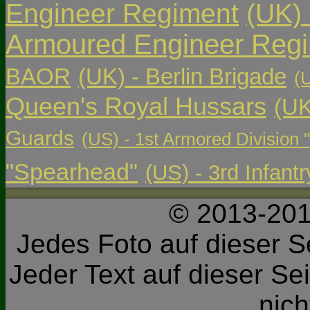
Engineer Regiment
(UK)
Armoured Engineer Reg
BAOR
(UK) - Berlin Brigade
(
Queen's Royal Hussars
(UK
Guards
(US) - 1st Armored Division 
"Spearhead"
(US) - 3rd Infant
© 2013-201
Jedes Foto auf dieser Se
Jeder Text auf dieser Sei
nic