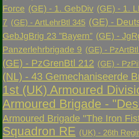
Force
(GE) - 1. GebDiv
(GE) - 1. L
(GE) - Deut
7
(GE) - ArtLehrBtl 345
GebJgBrig 23 ”Bayern”
(GE) - JgR
Panzerlehrbrigade 9
(GE) - PzArtBtl
(GE) - PzGrenBtl 212
(GE) - PzPi
(NL) - 43 Gemechaniseerde Br
1st (UK) Armoured Divisi
Armoured Brigade - "Des
Armoured Brigade "The Iron Fis
Squadron RE
(UK) - 26th Regi