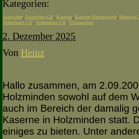
Kategorien:
Ausrichter
,
Ausrichter-GE
,
Kaserne
,
Kaserne Bundeswehr
,
Manöver 
Teilnehmer-GE
,
Teilnehmer-UK
,
Übungsplatz
2. Dezember 2025
Von
Heinz
Hallo zusammen, am 2.09.2006
Holzminden sowohl auf dem W
auch im Bereich der damalig
Kaserne in Holzminden statt. D
einiges zu bieten. Unter and