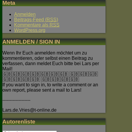
Meta
Anmelden
Beitrags-Feed (
RSS
)
Kommentare als
RSS
WordPress.org
ANMELDEN / SIGN IN
Wenn Ihr Euch anmelden möchtet um zu
kommentieren, oder selbst einen Beitrag zu
verfassen, dann meldet Euch bitte bei Lars per
Mail!
🇬🇧🇬🇧🇬🇧🇬🇧🇬🇧🇬🇧🇬🇧 🇬🇧🇬🇧🇬🇧
🇬🇧🇬🇧🇬🇧🇬🇧 🇬🇧🇬🇧🇬🇧🇬🇧
If you want to sign in, to write a comment or an
own report, please sent a mail to Lars!
-------------------
Lars.de.Vries@t-online.de
Autorenliste