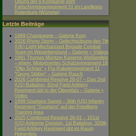
Übung der 8.Kompanie vom
Fallschirmjägerregiment 31 im Landkreis
Rotenburg (Wümme)
Letzte Beiträge
1989 Champagne – Galerie Korn
2026 Rhino Storm – Gefechtsübung des 7th
(UK) Light Mechanised Brigade Combat
Team im Weserbergland – Galerie + Videos
1991 Thomas Müntzer Kaserne Weißenfels
– ehem. Motorisiertes Schützenregiment 18
“Otto Schlag” + Fla-Raketenregiment 11
“Georg Stöber” – Galerie Rauch
2026 Combined Resolve 26-07 – Das 2nd
(US) Battalion, 82nd Field Artillery
Regiment übt in der Oberpfalz – Galerie +
Video
1999 Spartans Sword – 36th (US) Infantry
Regiment “Spartans” auf der Friedberg
Training Area
2025 Combined Resolve 26-01 – 101st
(US) Airborne Division, 1st Battalion, 320th
Field Artillery Regiment übt im Raum
Hohenfels