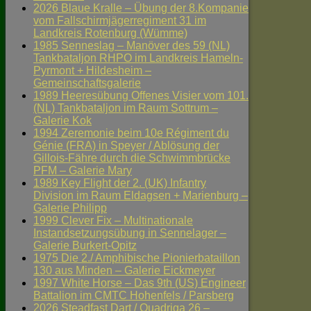
2026 Blaue Kralle – Übung der 8.Kompanie
vom Fallschirmjägerregiment 31 im
Landkreis Rotenburg (Wümme)
1985 Senneslag – Manöver des 59 (NL)
Tankbataljon RHPO im Landkreis Hameln-
Pyrmont + Hildesheim –
Gemeinschaftsgalerie
1989 Heeresübung Offenes Visier vom 101.
(NL) Tankbataljon im Raum Sottrum –
Galerie Kok
1994 Zeremonie beim 10e Régiment du
Génie (FRA) in Speyer / Ablösung der
Gillois-Fähre durch die Schwimmbrücke
PFM – Galerie Mary
1989 Key Flight der 2. (UK) Infantry
Division im Raum Eldagsen + Marienburg –
Galerie Philipp
1999 Clever Fix – Multinationale
Instandsetzungsübung in Sennelager –
Galerie Burkert-Opitz
1975 Die 2./ Amphibische Pionierbataillon
130 aus Minden – Galerie Eickmeyer
1997 White Horse – Das 9th (US) Engineer
Battalion im CMTC Hohenfels / Parsberg
2026 Steadfast Dart / Quadriga 26 –