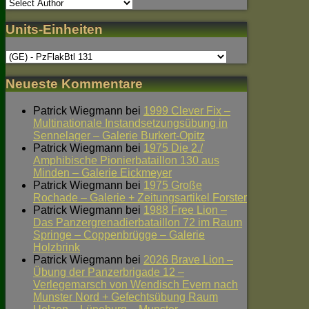
Units-Einheiten
Neueste Kommentare
Patrick Wiegmann
bei
1999 Clever Fix –
Multinationale Instandsetzungsübung in
Sennelager – Galerie Burkert-Opitz
Patrick Wiegmann
bei
1975 Die 2./
Amphibische Pionierbataillon 130 aus
Minden – Galerie Eickmeyer
Patrick Wiegmann
bei
1975 Große
Rochade – Galerie + Zeitungsartikel Forster
Patrick Wiegmann
bei
1988 Free Lion –
Das Panzergrenadierbataillon 72 im Raum
Springe – Coppenbrügge – Galerie
Holzbrink
Patrick Wiegmann
bei
2026 Brave Lion –
Übung der Panzerbrigade 12 –
Verlegemarsch von Wendisch Evern nach
Munster Nord + Gefechtsübung Raum