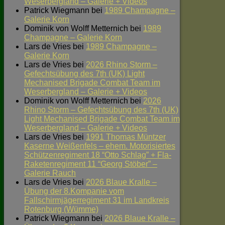
Weserbergland – Galerie + Videos
Patrick Wiegmann
bei
1989 Champagne –
Galerie Korn
Dominik von Wolff Metternich
bei
1989
Champagne – Galerie Korn
Lars de Vries
bei
1989 Champagne –
Galerie Korn
Lars de Vries
bei
2026 Rhino Storm –
Gefechtsübung des 7th (UK) Light
Mechanised Brigade Combat Team im
Weserbergland – Galerie + Videos
Dominik von Wolff Metternich
bei
2026
Rhino Storm – Gefechtsübung des 7th (UK)
Light Mechanised Brigade Combat Team im
Weserbergland – Galerie + Videos
Lars de Vries
bei
1991 Thomas Müntzer
Kaserne Weißenfels – ehem. Motorisiertes
Schützenregiment 18 “Otto Schlag” + Fla-
Raketenregiment 11 “Georg Stöber” –
Galerie Rauch
Lars de Vries
bei
2026 Blaue Kralle –
Übung der 8.Kompanie vom
Fallschirmjägerregiment 31 im Landkreis
Rotenburg (Wümme)
Patrick Wiegmann
bei
2026 Blaue Kralle –