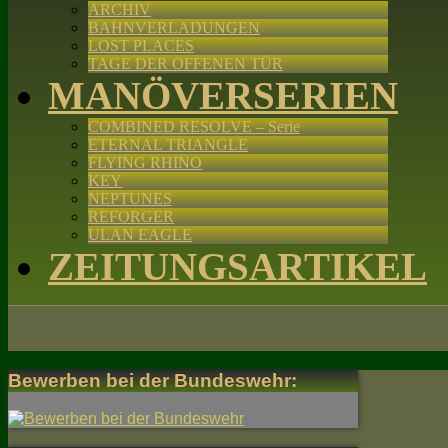
ARCHIV
BAHNVERLADUNGEN
LOST PLACES
TAGE DER OFFENEN TÜR
MANÖVERSERIEN
COMBINED RESOLVE – Serie
ETERNAL TRIANGLE
FLYING RHINO
KEY
NEPTUNES
REFORGER
ULAN EAGLE
ZEITUNGSARTIKEL
Bewerben bei der Bundeswehr: