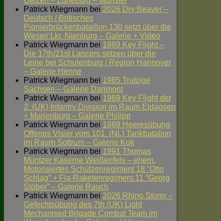
Uelzen – Lüneburg – Munster
Patrick Wiegmann
bei
2026 Dry Beaver –
Deutsch / Britisches
Pionierbrückenbataillon 130 setzt über die
Weser/ Lkr. Nienburg – Galerie + Video
Patrick Wiegmann
bei
1989 Key Flight –
Die 17th/21st Lancers setzen über die
Leine bei Schulenburg / Region Hannover
– Galerie Henne
Patrick Wiegmann
bei
1985 Trutzige
Sachsen – Galerie Darimont
Patrick Wiegmann
bei
1989 Key Flight der
2. (UK) Infantry Division im Raum Eldagsen
+ Marienburg – Galerie Philipp
Patrick Wiegmann
bei
1989 Heeresübung
Offenes Visier vom 101. (NL) Tankbataljon
im Raum Sottrum – Galerie Kok
Patrick Wiegmann
bei
1991 Thomas
Müntzer Kaserne Weißenfels – ehem.
Motorisiertes Schützenregiment 18 “Otto
Schlag” + Fla-Raketenregiment 11 “Georg
Stöber” – Galerie Rauch
Patrick Wiegmann
bei
2026 Rhino Storm –
Gefechtsübung des 7th (UK) Light
Mechanised Brigade Combat Team im