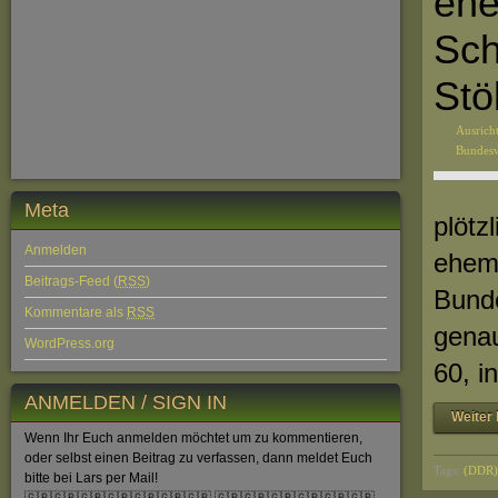
ehe
Sch
Stö
Ausrich
Bundes
Meta
plötz
Anmelden
ehema
Beitrags-Feed (
RSS
)
Bunde
Kommentare als
RSS
genau
WordPress.org
60, i
ANMELDEN / SIGN IN
Weiter 
Wenn Ihr Euch anmelden möchtet um zu kommentieren,
oder selbst einen Beitrag zu verfassen, dann meldet Euch
Tags:
(DDR) 
bitte bei Lars per Mail!