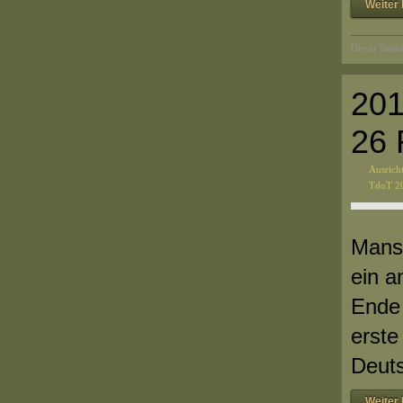
Weiter 
Dieser Beitr
201
26 
Ausrich
TdoT 2
Manse
ein a
Ende 
erste
Deut
Weiter 