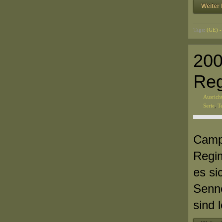
Weiter 
Tags:
(GE) -
200
Reg
Ausrich
Serie
,
T
Camp
Regim
es si
Senne
sind 