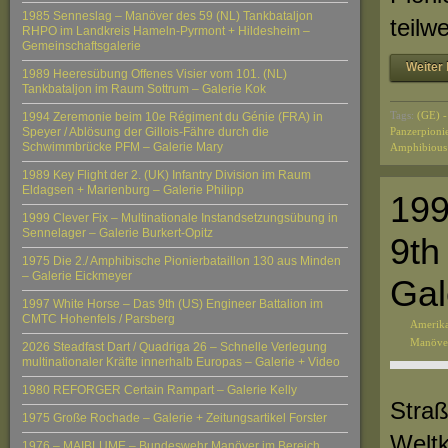
1985 Senneslag – Manöver des 59 (NL) Tankbataljon
teilw
RHPO im Landkreis Hameln-Pyrmont + Hildesheim –
Gemeinschaftsgalerie
Weiter 
1989 Heeresübung Offenes Visier vom 101. (NL)
Tankbataljon im Raum Sottrum – Galerie Kok
Tags:
(GE) -
1994 Zeremonie beim 10e Régiment du Génie (FRA) in
Speyer / Ablösung der Gillois-Fähre durch die
Panzerpionie
Schwimmbrücke PFM – Galerie Mary
Amphibious
1989 Key Flight der 2. (UK) Infantry Division im Raum
Eldagsen + Marienburg – Galerie Philipp
199
1999 Clever Fix – Multinationale Instandsetzungsübung in
Sennelager – Galerie Burkert-Opitz
9th
1975 Die 2./ Amphibische Pionierbataillon 130 aus Minden
– Galerie Eickmeyer
Gal
1997 White Horse – Das 9th (US) Engineer Battalion im
CMTC Hohenfels / Parsberg
Amerika
Manöve
2026 Steadfast Dart / Quadriga 26 – Schnelle Verlegung
multinationaler Kräfte innerhalb Europas – Galerie + Video
1980 REFORGER Certain Rampart – Galerie Kelly
Straß
1975 Große Rochade – Galerie + Zeitungsartikel Forster
Weltk
1976 – MAIBLUME – Bundeswehr Manöver im Bereich