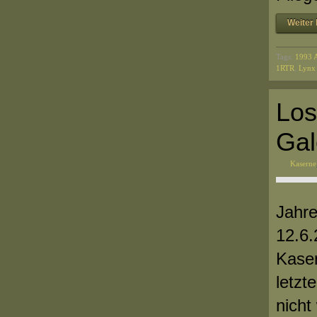
Weiter 
Tags:
1993 A
1RTR
,
Lynx 
Los
Gal
Kaserne
Jahre
12.6.
Kaser
letzt
nicht