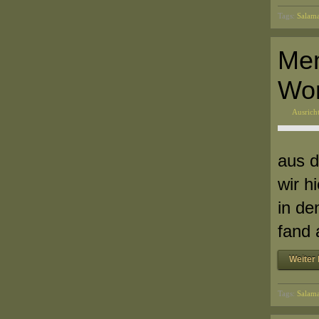
Tags:
Salama
Mem
Wo
Ausrich
aus d
wir h
in de
fand 
Weiter 
Tags:
Salama