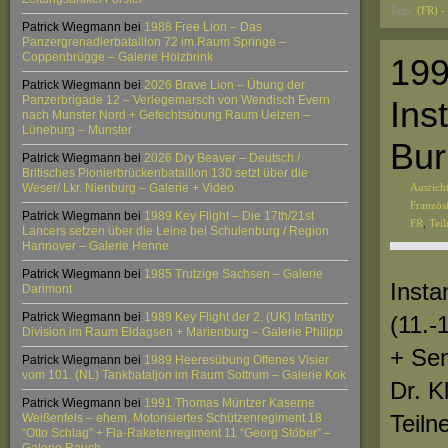
Tags:
(FR) -
Patrick Wiegmann
bei
1988 Free Lion – Das
Panzergrenadierbataillon 72 im Raum Springe –
Coppenbrügge – Galerie Holzbrink
199
Patrick Wiegmann
bei
2026 Brave Lion – Übung der
Panzerbrigade 12 – Verlegemarsch von Wendisch Evern
Ins
nach Munster Nord + Gefechtsübung Raum Uelzen –
Lüneburg – Munster
Bur
Patrick Wiegmann
bei
2026 Dry Beaver – Deutsch /
Britisches Pionierbrückenbataillon 130 setzt über die
Weser/ Lkr. Nienburg – Galerie + Video
Ausric
Französ
Patrick Wiegmann
bei
1989 Key Flight – Die 17th/21st
FR
,
Tei
Lancers setzen über die Leine bei Schulenburg / Region
Hannover – Galerie Henne
Patrick Wiegmann
bei
1985 Trutzige Sachsen – Galerie
Insta
Darimont
Patrick Wiegmann
bei
1989 Key Flight der 2. (UK) Infantry
(11.-
Division im Raum Eldagsen + Marienburg – Galerie Philipp
+ Sen
Patrick Wiegmann
bei
1989 Heeresübung Offenes Visier
vom 101. (NL) Tankbataljon im Raum Sottrum – Galerie Kok
Dr. K
Patrick Wiegmann
bei
1991 Thomas Müntzer Kaserne
Teiln
Weißenfels – ehem. Motorisiertes Schützenregiment 18
“Otto Schlag” + Fla-Raketenregiment 11 “Georg Stöber” –