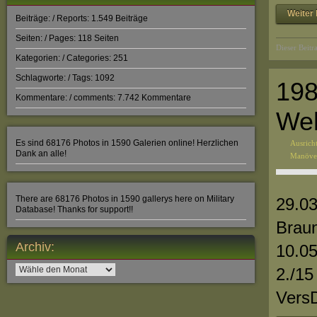
Weiter 
Beiträge: / Reports: 1.549 Beiträge
Seiten: / Pages: 118 Seiten
Dieser Beitr
Kategorien: / Categories: 251
Schlagworte: / Tags: 1092
198
Kommentare: / comments: 7.742 Kommentare
Weh
Es sind 68176 Photos in 1590 Galerien online! Herzlichen
Ausrich
Dank an alle!
Manöve
There are 68176 Photos in 1590 gallerys here on Military
29.03
Database! Thanks for support!!
Braun
Archiv:
10.05
Archiv:
2./1
VersD