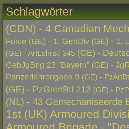
Schlagwörter
(CDN) - 4 Canadian Mech
Force
(GE) - 1. GebDiv
(GE) - 1. 
(GE) - Deutsc
(GE) - ArtLehrBtl 345
GebJgBrig 23 ”Bayern”
(GE) - JgR
Panzerlehrbrigade 9
(GE) - PzArtBt
(GE) - PzGrenBtl 212
(GE) - PzP
(NL) - 43 Gemechaniseerde B
1st (UK) Armoured Divis
Armoured Brigade - "Des