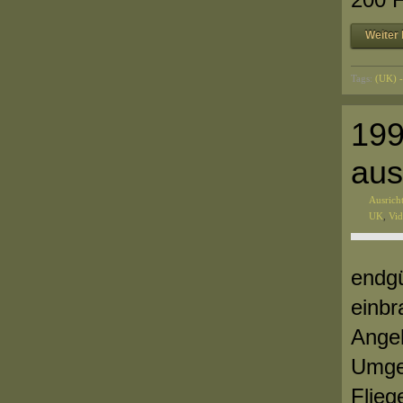
Weiter 
Tags:
(UK) -
199
aus
Ausrich
UK
,
Vi
endgü
einbr
Angeh
Umgeb
Flieg