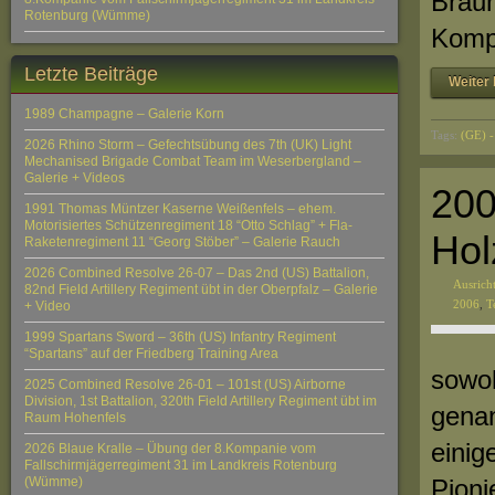
Braun
Rotenburg (Wümme)
Komp
Letzte Beiträge
Weiter 
1989 Champagne – Galerie Korn
Tags:
(GE) 
2026 Rhino Storm – Gefechtsübung des 7th (UK) Light
Mechanised Brigade Combat Team im Weserbergland –
Galerie + Videos
200
1991 Thomas Müntzer Kaserne Weißenfels – ehem.
Motorisiertes Schützenregiment 18 “Otto Schlag” + Fla-
Hol
Raketenregiment 11 “Georg Stöber” – Galerie Rauch
2026 Combined Resolve 26-07 – Das 2nd (US) Battalion,
Ausrich
82nd Field Artillery Regiment übt in der Oberpfalz – Galerie
2006
,
T
+ Video
1999 Spartans Sword – 36th (US) Infantry Regiment
“Spartans” auf der Friedberg Training Area
sowoh
2025 Combined Resolve 26-01 – 101st (US) Airborne
Division, 1st Battalion, 320th Field Artillery Regiment übt im
genan
Raum Hohenfels
einig
2026 Blaue Kralle – Übung der 8.Kompanie vom
Fallschirmjägerregiment 31 im Landkreis Rotenburg
(Wümme)
Pioni