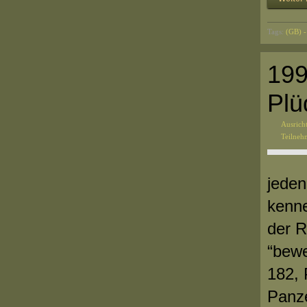
Tags:
(GB) -
199
Pl
Ausrich
Teilne
jeden
kenne
der R
“bewe
182, 
Panze