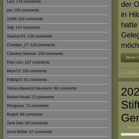
Lars: 179 comments
der O
joe: 165 comments
in Hi
SU89: 162 comments
hatte
Totti: 147 comments
Geleg
Sascha KS: 138 comments
möcht
Christian_27: 119 comments
Clemens Niesner: 109 comments
Weiter 
Free Lion: 107 comments
Michi73: 100 comments
Tags:
(GE) -
PzBrig15: 91 comments
202
Tobias-Maverick Neumann: 86 comments
Rainer Preuß: 72 comments
Sti
Pinzgauer: 71 comments
Gem
Rudolf: 68 comments
Tank-Dee: 68 comments
Ausrich
Horst Walter: 67 comments