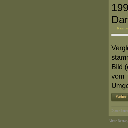
199
Dam
Kaserne
Vergl
stamm
Bild 
vom T
Umges
Weiter 
Dieser Beitr
Ältere Beiträg