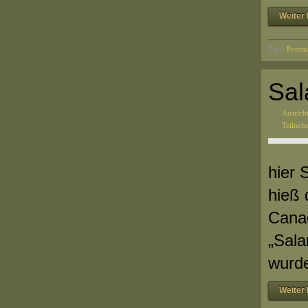
Weiter 
Tags:
Pomme
Sal
Ausrich
Teilne
hier 
hieß 
Canad
„Sala
wurd
Weiter 