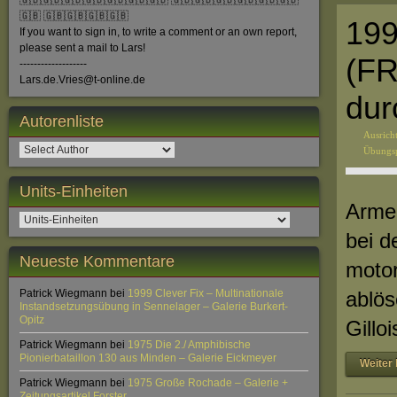
🇬🇧🇬🇧🇬🇧🇬🇧🇬🇧🇬🇧🇬🇧 🇬🇧🇬🇧🇬🇧🇬🇧🇬🇧🇬🇧
🇬🇧 🇬🇧🇬🇧🇬🇧🇬🇧
199
If you want to sign in, to write a comment or an own report,
please sent a mail to Lars!
(FR
-------------------
Lars.de.Vries@t-online.de
dur
Autorenliste
Ausrich
Übungsp
Units-Einheiten
Armee
bei d
Neueste Kommentare
motor
Patrick Wiegmann
bei
1999 Clever Fix – Multinationale
ablös
Instandsetzungsübung in Sennelager – Galerie Burkert-
Opitz
Gillo
Patrick Wiegmann
bei
1975 Die 2./ Amphibische
Pionierbataillon 130 aus Minden – Galerie Eickmeyer
Weiter 
Patrick Wiegmann
bei
1975 Große Rochade – Galerie +
Zeitungsartikel Forster