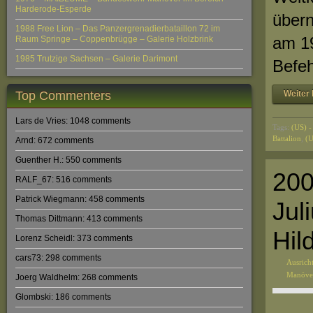
Harderode-Esperde
übern
1988 Free Lion – Das Panzergrenadierbataillon 72 im
am 19
Raum Springe – Coppenbrügge – Galerie Holzbrink
1985 Trutzige Sachsen – Galerie Darimont
Befeh
Top Commenters
Weiter 
Lars de Vries: 1048 comments
Tags:
(US) -
Battalion
,
(U
Arnd: 672 comments
Guenther H.: 550 comments
200
RALF_67: 516 comments
Patrick Wiegmann: 458 comments
Jul
Thomas Dittmann: 413 comments
Hil
Lorenz Scheidl: 373 comments
cars73: 298 comments
Ausrich
Manöve
Joerg Waldhelm: 268 comments
Glombski: 186 comments