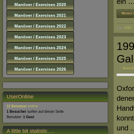
ein 
Manöver / Exercises 2020
Weiter 
Manöver / Exercises 2021
Manöver / Exercises 2022
Tags:
(GE) -
Manöver / Exercises 2023
199
Manöver / Exercises 2024
Gal
Manöver / Exercises 2025
Ausrich
Manöver / Exercises 2026
Oxfor
UserOnline
denen
11 Benutzer
online
Hand
1 Besucher
surfen auf dieser Seite.
konnt
Benutzer:
1 Gast
und 
A little bit statistic….