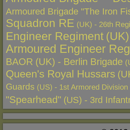
Armoured Brigade "The Iron Fis
Squadron RE
(UK) - 26th Regi
Engineer Regiment
(UK)
Armoured Engineer Reg
BAOR
(UK) - Berlin Brigade
(
Queen's Royal Hussars
(U
Guards
(US) - 1st Armored Division 
"Spearhead"
(US) - 3rd Infan