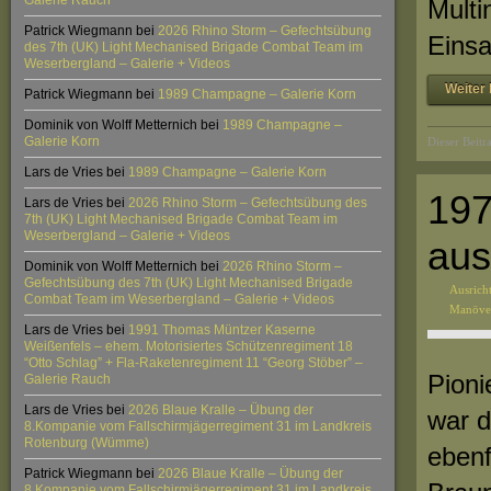
Galerie Rauch
Multi
Patrick Wiegmann
bei
2026 Rhino Storm – Gefechtsübung
Einsa
des 7th (UK) Light Mechanised Brigade Combat Team im
Weserbergland – Galerie + Videos
Weiter 
Patrick Wiegmann
bei
1989 Champagne – Galerie Korn
Dominik von Wolff Metternich
bei
1989 Champagne –
Galerie Korn
Dieser Beitr
Lars de Vries
bei
1989 Champagne – Galerie Korn
197
Lars de Vries
bei
2026 Rhino Storm – Gefechtsübung des
7th (UK) Light Mechanised Brigade Combat Team im
Weserbergland – Galerie + Videos
aus
Dominik von Wolff Metternich
bei
2026 Rhino Storm –
Gefechtsübung des 7th (UK) Light Mechanised Brigade
Ausrich
Combat Team im Weserbergland – Galerie + Videos
Manöve
Lars de Vries
bei
1991 Thomas Müntzer Kaserne
Weißenfels – ehem. Motorisiertes Schützenregiment 18
“Otto Schlag” + Fla-Raketenregiment 11 “Georg Stöber” –
Pioni
Galerie Rauch
Lars de Vries
bei
2026 Blaue Kralle – Übung der
war d
8.Kompanie vom Fallschirmjägerregiment 31 im Landkreis
Rotenburg (Wümme)
ebenf
Patrick Wiegmann
bei
2026 Blaue Kralle – Übung der
8.Kompanie vom Fallschirmjägerregiment 31 im Landkreis