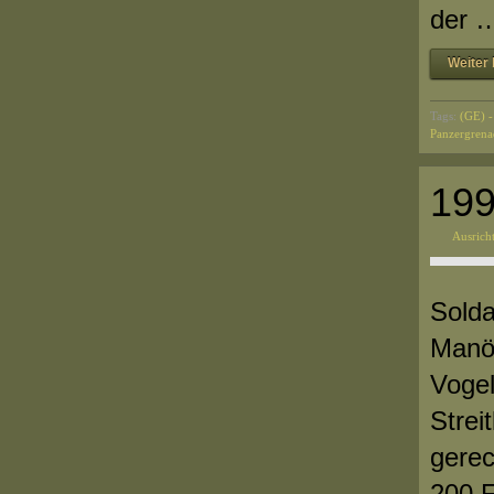
der 
Weiter 
Tags:
(GE) -
Panzergrena
199
Ausrich
Solda
Manöv
Vogel
Strei
gerec
200 