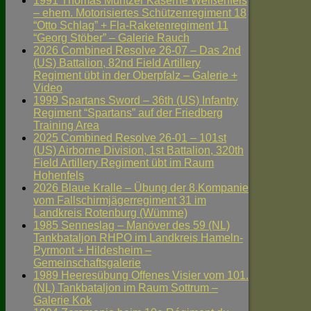
1991 Thomas Müntzer Kaserne Weißenfels
– ehem. Motorisiertes Schützenregiment 18
“Otto Schlag” + Fla-Raketenregiment 11
“Georg Stöber” – Galerie Rauch
2026 Combined Resolve 26-07 – Das 2nd
(US) Battalion, 82nd Field Artillery
Regiment übt in der Oberpfalz – Galerie +
Video
1999 Spartans Sword – 36th (US) Infantry
Regiment “Spartans” auf der Friedberg
Training Area
2025 Combined Resolve 26-01 – 101st
(US) Airborne Division, 1st Battalion, 320th
Field Artillery Regiment übt im Raum
Hohenfels
2026 Blaue Kralle – Übung der 8.Kompanie
vom Fallschirmjägerregiment 31 im
Landkreis Rotenburg (Wümme)
1985 Senneslag – Manöver des 59 (NL)
Tankbataljon RHPO im Landkreis Hameln-
Pyrmont + Hildesheim –
Gemeinschaftsgalerie
1989 Heeresübung Offenes Visier vom 101.
(NL) Tankbataljon im Raum Sottrum –
Galerie Kok