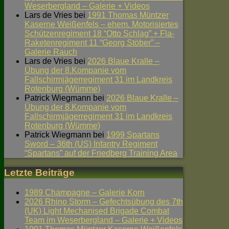
Weserbergland – Galerie + Videos
Lars de Vries
bei
1991 Thomas Müntzer
Kaserne Weißenfels – ehem. Motorisiertes
Schützenregiment 18 “Otto Schlag” + Fla-
Raketenregiment 11 “Georg Stöber” –
Galerie Rauch
Lars de Vries
bei
2026 Blaue Kralle –
Übung der 8.Kompanie vom
Fallschirmjägerregiment 31 im Landkreis
Rotenburg (Wümme)
Patrick Wiegmann
bei
2026 Blaue Kralle –
Übung der 8.Kompanie vom
Fallschirmjägerregiment 31 im Landkreis
Rotenburg (Wümme)
Patrick Wiegmann
bei
1999 Spartans
Sword – 36th (US) Infantry Regiment
“Spartans” auf der Friedberg Training Area
Letzte Beiträge
1989 Champagne – Galerie Korn
2026 Rhino Storm – Gefechtsübung des 7th
(UK) Light Mechanised Brigade Combat
Team im Weserbergland – Galerie + Videos