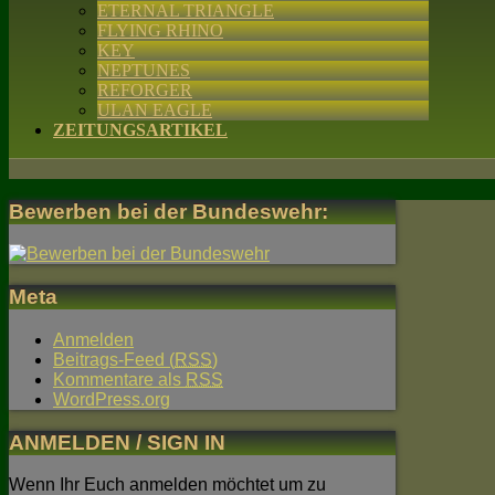
ETERNAL TRIANGLE
FLYING RHINO
KEY
NEPTUNES
REFORGER
ULAN EAGLE
ZEITUNGSARTIKEL
Bewerben bei der Bundeswehr:
Meta
Anmelden
Beitrags-Feed (
RSS
)
Kommentare als
RSS
WordPress.org
ANMELDEN / SIGN IN
Wenn Ihr Euch anmelden möchtet um zu