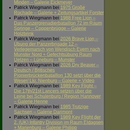
Minden – Galerie Eickmeyer
Patrick Wiegmann
bei
1975 Große
Rochade – Galerie + Zeitungsartikel Forster
Patrick Wiegmann
bei
1988 Free Lion –
Das Panzergrenadierbataillon 72 im Raum
Springe – Coppenbrügge – Galerie
Holzbrink
Patrick Wiegmann
bei
2026 Brave Lion –
Übung der Panzerbrigade 12 –
Verlegemarsch von Wendisch Evern nach
Munster Nord + Gefechtsübung Raum
Uelzen – Lüneburg – Munster
Patrick Wiegmann
bei
2026 Dry Beaver –
Deutsch / Britisches
Pionierbrückenbataillon 130 setzt über die
Weser/ Lkr. Nienburg – Galerie + Video
Patrick Wiegmann
bei
1989 Key Flight –
Die 17th/21st Lancers setzen über die
Leine bei Schulenburg / Region Hannover
– Galerie Henne
Patrick Wiegmann
bei
1985 Trutzige
Sachsen – Galerie Darimont
Patrick Wiegmann
bei
1989 Key Flight der
2. (UK) Infantry Division im Raum Eldagsen
+ Marienburg – Galerie Philipp