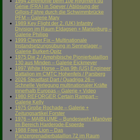
1994 Zeremonie beim 10e Régiment du
Génie (FRA) in Speyer / Ablösung der
Gillois-Fähre durch die Schwimmbrücke
PFM – Galerie Mary
1989 Key Flight der 2. (UK) Infantry
Division im Raum Eldagsen + Marienburg –
Galerie Philipp
1999 Clever Fix – Multinationale
Instandsetzungsübung in Sennelager –
Galerie Burkert-Opitz
1975 Die 2./ Amphibische Pionierbataillon
130 aus Minden – Galerie Eickmeyer
1997 White Horse – Das 9th (US) Engineer
Battalion im CMTC Hohenfels / Parsberg
2026 Steadfast Dart / Quadriga 26 –
Schnelle Verlegung multinationaler Kräfte
innerhalb Europas – Galerie + Video
1980 REFORGER Certain Rampart –
Galerie Kelly
1975 Große Rochade – Galerie +
Zeitungsartikel Forster
1976 – MAIBLUME – Bundeswehr Manöver
im Bereich Harderode-Esperde
1988 Free Lion – Das
Panzergrenadierbataillon 72 im Raum