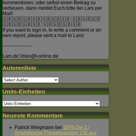
kommentieren, oder selbst einen Beitrag zu
verfassen, dann meldet Euch bitte bei Lars per
Mail!
🇬🇧🇬🇧🇬🇧🇬🇧🇬🇧🇬🇧🇬🇧 🇬🇧🇬🇧🇬🇧
🇬🇧🇬🇧🇬🇧🇬🇧 🇬🇧🇬🇧🇬🇧🇬🇧
If you want to sign in, to write a comment or an
own report, please sent a mail to Lars!
-------------------
Lars.de.Vries@t-online.de
Autorenliste
Units-Einheiten
Neueste Kommentare
Patrick Wiegmann
bei
1975 Die 2./
Amphibische Pionierbataillon 130 aus