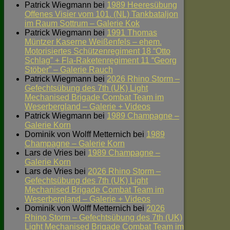
Patrick Wiegmann
bei
1989 Heeresübung
Offenes Visier vom 101. (NL) Tankbataljon
im Raum Sottrum – Galerie Kok
Patrick Wiegmann
bei
1991 Thomas
Müntzer Kaserne Weißenfels – ehem.
Motorisiertes Schützenregiment 18 “Otto
Schlag” + Fla-Raketenregiment 11 “Georg
Stöber” – Galerie Rauch
Patrick Wiegmann
bei
2026 Rhino Storm –
Gefechtsübung des 7th (UK) Light
Mechanised Brigade Combat Team im
Weserbergland – Galerie + Videos
Patrick Wiegmann
bei
1989 Champagne –
Galerie Korn
Dominik von Wolff Metternich
bei
1989
Champagne – Galerie Korn
Lars de Vries
bei
1989 Champagne –
Galerie Korn
Lars de Vries
bei
2026 Rhino Storm –
Gefechtsübung des 7th (UK) Light
Mechanised Brigade Combat Team im
Weserbergland – Galerie + Videos
Dominik von Wolff Metternich
bei
2026
Rhino Storm – Gefechtsübung des 7th (UK)
Light Mechanised Brigade Combat Team im