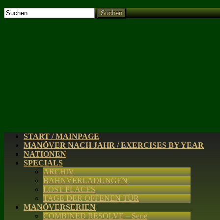
Suchen
START / MAINPAGE
MANÖVER NACH JAHR / EXERCISES BY YEAR
NATIONEN
SPECIALS
ARCHIV
BAHNVERLADUNGEN
LOST PLACES
TAGE DER OFFENEN TÜR
MANÖVERSERIEN
COMBINED RESOLVE – Serie