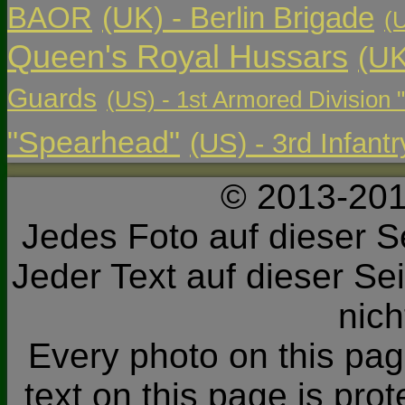
BAOR
(UK) - Berlin Brigade
(
Queen's Royal Hussars
(UK
Guards
(US) - 1st Armored Division 
"Spearhead"
(US) - 3rd Infant
© 2013-201
Jedes Foto auf dieser Se
Jeder Text auf dieser Sei
nic
Every photo on this page
text on this page is pro