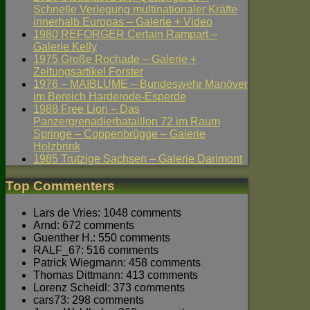
Schnelle Verlegung multinationaler Kräfte
innerhalb Europas – Galerie + Video
1980 REFORGER Certain Rampart –
Galerie Kelly
1975 Große Rochade – Galerie +
Zeitungsartikel Forster
1976 – MAIBLUME – Bundeswehr Manöver
im Bereich Harderode-Esperde
1988 Free Lion – Das
Panzergrenadierbataillon 72 im Raum
Springe – Coppenbrügge – Galerie
Holzbrink
1985 Trutzige Sachsen – Galerie Darimont
Top Commenters
Lars de Vries: 1048 comments
Arnd: 672 comments
Guenther H.: 550 comments
RALF_67: 516 comments
Patrick Wiegmann: 458 comments
Thomas Dittmann: 413 comments
Lorenz Scheidl: 373 comments
cars73: 298 comments