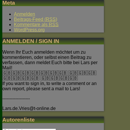
Meta
Anmelden
Beitrags-Feed (
RSS
)
Kommentare als
RSS
WordPress.org
ANMELDEN / SIGN IN
Wenn Ihr Euch anmelden möchtet um zu
kommentieren, oder selbst einen Beitrag zu
verfassen, dann meldet Euch bitte bei Lars per
Mail!
🇬🇧🇬🇧🇬🇧🇬🇧🇬🇧🇬🇧🇬🇧 🇬🇧🇬🇧🇬🇧
🇬🇧🇬🇧🇬🇧🇬🇧 🇬🇧🇬🇧🇬🇧🇬🇧
If you want to sign in, to write a comment or an
own report, please sent a mail to Lars!
-------------------
Lars.de.Vries@t-online.de
Autorenliste