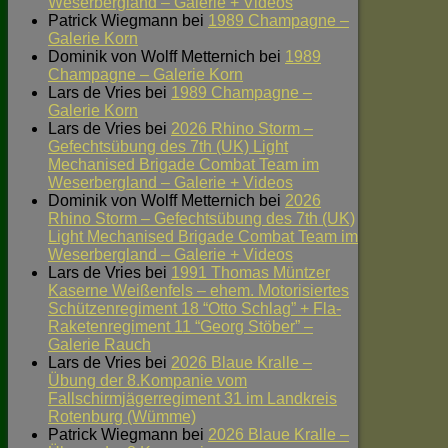
Weserbergland – Galerie + Videos
Patrick Wiegmann
bei
1989 Champagne –
Galerie Korn
Dominik von Wolff Metternich
bei
1989
Champagne – Galerie Korn
Lars de Vries
bei
1989 Champagne –
Galerie Korn
Lars de Vries
bei
2026 Rhino Storm –
Gefechtsübung des 7th (UK) Light
Mechanised Brigade Combat Team im
Weserbergland – Galerie + Videos
Dominik von Wolff Metternich
bei
2026
Rhino Storm – Gefechtsübung des 7th (UK)
Light Mechanised Brigade Combat Team im
Weserbergland – Galerie + Videos
Lars de Vries
bei
1991 Thomas Müntzer
Kaserne Weißenfels – ehem. Motorisiertes
Schützenregiment 18 “Otto Schlag” + Fla-
Raketenregiment 11 “Georg Stöber” –
Galerie Rauch
Lars de Vries
bei
2026 Blaue Kralle –
Übung der 8.Kompanie vom
Fallschirmjägerregiment 31 im Landkreis
Rotenburg (Wümme)
Patrick Wiegmann
bei
2026 Blaue Kralle –