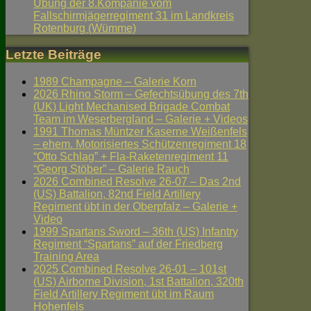
Übung der 8.Kompanie vom
Fallschirmjägerregiment 31 im Landkreis
Rotenburg (Wümme)
Letzte Beiträge
1989 Champagne – Galerie Korn
2026 Rhino Storm – Gefechtsübung des 7th
(UK) Light Mechanised Brigade Combat
Team im Weserbergland – Galerie + Videos
1991 Thomas Müntzer Kaserne Weißenfels
– ehem. Motorisiertes Schützenregiment 18
“Otto Schlag” + Fla-Raketenregiment 11
“Georg Stöber” – Galerie Rauch
2026 Combined Resolve 26-07 – Das 2nd
(US) Battalion, 82nd Field Artillery
Regiment übt in der Oberpfalz – Galerie +
Video
1999 Spartans Sword – 36th (US) Infantry
Regiment “Spartans” auf der Friedberg
Training Area
2025 Combined Resolve 26-01 – 101st
(US) Airborne Division, 1st Battalion, 320th
Field Artillery Regiment übt im Raum
Hohenfels