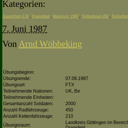
Kategorien:
Ausrichter-UK
,
Datenblatt
,
Manöver 1987
,
Teilnehmer-BE
,
Teilneh
7. Juni 1987
Von
Arnd Wöbbeking
Übungsbeginn:
Übungsende:
07.06.1987
Übungsart:
FTX
Teilnehmende Nationen:
UK, Be
Teilnehmende Einheiten:
Gesamtanzahl Soldaten:
2000
Anzahl Radfahrzeuge:
450
Anzahl Kettenfahrzeuge:
210
Landkreis Göttingen im Berei
Übungsraum:
Dransfeld