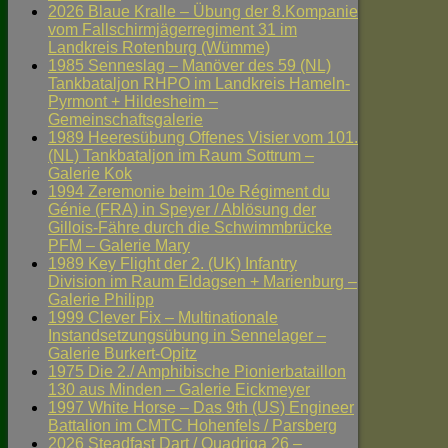
2026 Blaue Kralle – Übung der 8.Kompanie
vom Fallschirmjägerregiment 31 im
Landkreis Rotenburg (Wümme)
1985 Senneslag – Manöver des 59 (NL)
Tankbataljon RHPO im Landkreis Hameln-
Pyrmont + Hildesheim –
Gemeinschaftsgalerie
1989 Heeresübung Offenes Visier vom 101.
(NL) Tankbataljon im Raum Sottrum –
Galerie Kok
1994 Zeremonie beim 10e Régiment du
Génie (FRA) in Speyer / Ablösung der
Gillois-Fähre durch die Schwimmbrücke
PFM – Galerie Mary
1989 Key Flight der 2. (UK) Infantry
Division im Raum Eldagsen + Marienburg –
Galerie Philipp
1999 Clever Fix – Multinationale
Instandsetzungsübung in Sennelager –
Galerie Burkert-Opitz
1975 Die 2./ Amphibische Pionierbataillon
130 aus Minden – Galerie Eickmeyer
1997 White Horse – Das 9th (US) Engineer
Battalion im CMTC Hohenfels / Parsberg
2026 Steadfast Dart / Quadriga 26 –