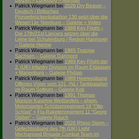
Uelzen – Lüneburg – Munster
Patrick Wiegmann
bei
2026 Dry Beaver –
Deutsch / Britisches
Pionierbrückenbataillon 130 setzt über die
Weser/ Lkr. Nienburg – Galerie + Video
Patrick Wiegmann
bei
1989 Key Flight –
Die 17th/21st Lancers setzen über die
Leine bei Schulenburg / Region Hannover
– Galerie Henne
Patrick Wiegmann
bei
1985 Trutzige
Sachsen – Galerie Darimont
Patrick Wiegmann
bei
1989 Key Flight der
2. (UK) Infantry Division im Raum Eldagsen
+ Marienburg – Galerie Philipp
Patrick Wiegmann
bei
1989 Heeresübung
Offenes Visier vom 101. (NL) Tankbataljon
im Raum Sottrum – Galerie Kok
Patrick Wiegmann
bei
1991 Thomas
Müntzer Kaserne Weißenfels – ehem.
Motorisiertes Schützenregiment 18 “Otto
Schlag” + Fla-Raketenregiment 11 “Georg
Stöber” – Galerie Rauch
Patrick Wiegmann
bei
2026 Rhino Storm –
Gefechtsübung des 7th (UK) Light
Mechanised Brigade Combat Team im