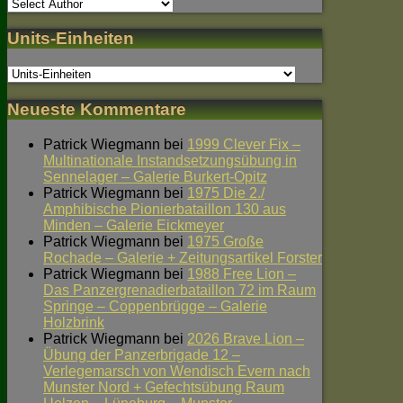
Units-Einheiten
Neueste Kommentare
Patrick Wiegmann
bei
1999 Clever Fix –
Multinationale Instandsetzungsübung in
Sennelager – Galerie Burkert-Opitz
Patrick Wiegmann
bei
1975 Die 2./
Amphibische Pionierbataillon 130 aus
Minden – Galerie Eickmeyer
Patrick Wiegmann
bei
1975 Große
Rochade – Galerie + Zeitungsartikel Forster
Patrick Wiegmann
bei
1988 Free Lion –
Das Panzergrenadierbataillon 72 im Raum
Springe – Coppenbrügge – Galerie
Holzbrink
Patrick Wiegmann
bei
2026 Brave Lion –
Übung der Panzerbrigade 12 –
Verlegemarsch von Wendisch Evern nach
Munster Nord + Gefechtsübung Raum