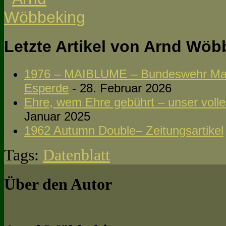
Letzte Artikel von Arnd Wö
1976 – MAIBLUME – Bundeswehr Man
Esperde
- 28. Februar 2026
Ehre, wem Ehre gebührt – unser volle
Januar 2025
1962 Autumn Double– Zeitungsartikel
Tags:
Datenblatt
Über den Autor