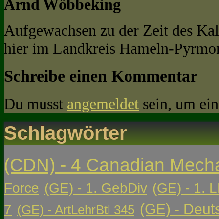
Arnd Wöbbeking
Aufgewachsen zu der Zeit des Kal
hier im Landkreis Hameln-Pyrmon
Schreibe einen Kommentar
Du musst
angemeldet
sein, um ei
Schlagwörter
(CDN) - 4 Canadian Mech
Force
(GE) - 1. GebDiv
(GE) - 1. L
(GE) - Deut
7
(GE) - ArtLehrBtl 345