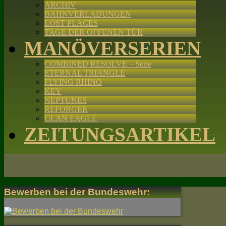
ARCHIV
BAHNVERLADUNGEN
LOST PLACES
TAGE DER OFFENEN TÜR
MANÖVERSERIEN
COMBINED RESOLVE – Serie
ETERNAL TRIANGLE
FLYING RHINO
KEY
NEPTUNES
REFORGER
ULAN EAGLE
ZEITUNGSARTIKEL
Bewerben bei der Bundeswehr: