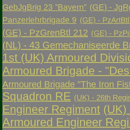
GebJgBrig 23 ”Bayern”
(GE) - JgR
Panzerlehrbrigade 9
(GE) - PzArtBtl
(GE) - PzGrenBtl 212
(GE) - PzPi
(NL) - 43 Gemechaniseerde Br
1st (UK) Armoured Divisi
Armoured Brigade - "Des
Armoured Brigade "The Iron Fis
Squadron RE
(UK) - 26th Regi
Engineer Regiment
(UK)
Armoured Engineer Reg