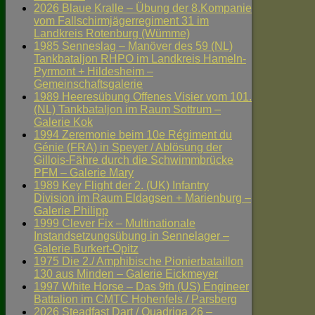
2026 Blaue Kralle – Übung der 8.Kompanie
vom Fallschirmjägerregiment 31 im
Landkreis Rotenburg (Wümme)
1985 Senneslag – Manöver des 59 (NL)
Tankbataljon RHPO im Landkreis Hameln-
Pyrmont + Hildesheim –
Gemeinschaftsgalerie
1989 Heeresübung Offenes Visier vom 101.
(NL) Tankbataljon im Raum Sottrum –
Galerie Kok
1994 Zeremonie beim 10e Régiment du
Génie (FRA) in Speyer / Ablösung der
Gillois-Fähre durch die Schwimmbrücke
PFM – Galerie Mary
1989 Key Flight der 2. (UK) Infantry
Division im Raum Eldagsen + Marienburg –
Galerie Philipp
1999 Clever Fix – Multinationale
Instandsetzungsübung in Sennelager –
Galerie Burkert-Opitz
1975 Die 2./ Amphibische Pionierbataillon
130 aus Minden – Galerie Eickmeyer
1997 White Horse – Das 9th (US) Engineer
Battalion im CMTC Hohenfels / Parsberg
2026 Steadfast Dart / Quadriga 26 –