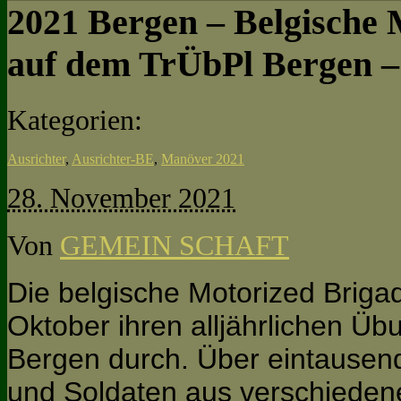
2021 Bergen – Belgische 
auf dem TrÜbPl Bergen –
Kategorien:
Ausrichter
,
Ausrichter-BE
,
Manöver 2021
28. November 2021
Von
GEMEIN SCHAFT
Die belgische Motorized Briga
Oktober ihren alljährlichen Üb
Bergen durch. Über eintausend
und Soldaten aus verschiedene