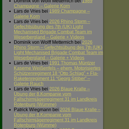
Dominik von Wolff Metternich
bei
1989
Champagne – Galerie Korn
Lars de Vries
bei
1989 Champagne –
Galerie Korn
Lars de Vries
bei
2026 Rhino Storm –
Gefechtsübung des 7th (UK) Light
Mechanised Brigade Combat Team im
Weserbergland – Galerie + Videos
Dominik von Wolff Metternich
bei
2026
Rhino Storm – Gefechtsübung des 7th (UK)
Light Mechanised Brigade Combat Team im
Weserbergland – Galerie + Videos
Lars de Vries
bei
1991 Thomas Müntzer
Kaserne Weißenfels – ehem. Motorisiertes
Schützenregiment 18 “Otto Schlag” + Fla-
Raketenregiment 11 “Georg Stöber” –
Galerie Rauch
Lars de Vries
bei
2026 Blaue Kralle –
Übung der 8.Kompanie vom
Fallschirmjägerregiment 31 im Landkreis
Rotenburg (Wümme)
Patrick Wiegmann
bei
2026 Blaue Kralle –
Übung der 8.Kompanie vom
Fallschirmjägerregiment 31 im Landkreis
Rotenburg (Wümme)