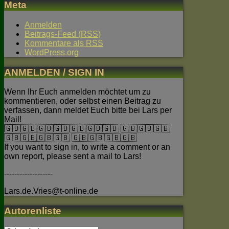
Meta
Anmelden
Beitrags-Feed (
RSS
)
Kommentare als
RSS
WordPress.org
ANMELDEN / SIGN IN
Wenn Ihr Euch anmelden möchtet um zu
kommentieren, oder selbst einen Beitrag zu
verfassen, dann meldet Euch bitte bei Lars per
Mail!
🇬🇧🇬🇧🇬🇧🇬🇧🇬🇧🇬🇧🇬🇧 🇬🇧🇬🇧🇬🇧
🇬🇧🇬🇧🇬🇧🇬🇧 🇬🇧🇬🇧🇬🇧🇬🇧
If you want to sign in, to write a comment or an
own report, please sent a mail to Lars!
-------------------
Lars.de.Vries@t-online.de
Autorenliste