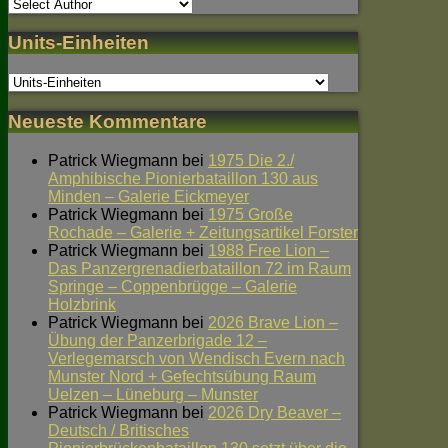
Units-Einheiten
Neueste Kommentare
Patrick Wiegmann
bei
1975 Die 2./
Amphibische Pionierbataillon 130 aus
Minden – Galerie Eickmeyer
Patrick Wiegmann
bei
1975 Große
Rochade – Galerie + Zeitungsartikel Forster
Patrick Wiegmann
bei
1988 Free Lion –
Das Panzergrenadierbataillon 72 im Raum
Springe – Coppenbrügge – Galerie
Holzbrink
Patrick Wiegmann
bei
2026 Brave Lion –
Übung der Panzerbrigade 12 –
Verlegemarsch von Wendisch Evern nach
Munster Nord + Gefechtsübung Raum
Uelzen – Lüneburg – Munster
Patrick Wiegmann
bei
2026 Dry Beaver –
Deutsch / Britisches