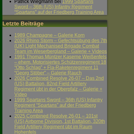
Patrick Wiegmann
bei
1999 Spartans
Sword – 36th (US) Infantry Regiment
“Spartans” auf der Friedberg Training Area
Letzte Beiträge
1989 Champagne – Galerie Korn
2026 Rhino Storm – Gefechtsübung des 7th
(UK) Light Mechanised Brigade Combat
Team im Weserbergland – Galerie + Videos
1991 Thomas Müntzer Kaserne Weißenfels
– ehem. Motorisiertes Schützenregiment 18
“Otto Schlag” + Fla-Raketenregiment 11
“Georg Stöber” – Galerie Rauch
2026 Combined Resolve 26-07 – Das 2nd
(US) Battalion, 82nd Field Artillery
Regiment übt in der Oberpfalz – Galerie +
Video
1999 Spartans Sword – 36th (US) Infantry
Regiment “Spartans” auf der Friedberg
Training Area
2025 Combined Resolve 26-01 – 101st
(US) Airborne Division, 1st Battalion, 320th
Field Artillery Regiment übt im Raum
Hohenfels