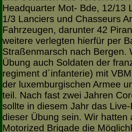
Headquarter Mot- Bde, 12/13 Li-
1/3 Lanciers und Chasseurs Ar
Fahrzeugen, darunter 42 Piranh
weitere verlegten hierfür per 
Straßenmarsch nach Bergen. 
Übung auch Soldaten der fran
regiment d´infanterie) mit VB
der luxemburgischen Armee un
teil. Nach fast zwei Jahren 
sollte in diesem Jahr das Live-
dieser Übung sein. Wir hatten 
Motorized Brigade die Möglich