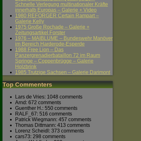
Schnelle Verlegung multinationaler Kräfte
innerhalb Europas – Galerie + Video
1980 REFORGER Certain Rampart –
Galerie Kelly
1975 Große Rochade – Galerie +
Zeitungsartikel Forster
1976 – MAIBLUME – Bundeswehr Manöver
im Bereich Harderode-Esperde
1988 Free Lion – Das
Panzergrenadierbataillon 72 im Raum
Springe – Coppenbrügge – Galerie
Holzbrink
1985 Trutzige Sachsen – Galerie Darimont
Top Commenters
Lars de Vries: 1048 comments
Arnd: 672 comments
Guenther H.: 550 comments
RALF_67: 516 comments
Patrick Wiegmann: 457 comments
Thomas Dittmann: 413 comments
Lorenz Scheidl: 373 comments
cars73: 298 comments