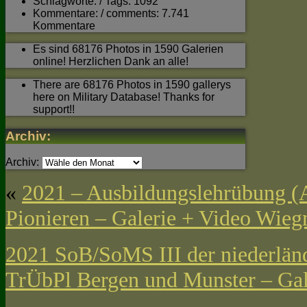
Schlagworte: / Tags: 1092
Kommentare: / comments: 7.741
Kommentare
Es sind 68176 Photos in 1590 Galerien
online! Herzlichen Dank an alle!
There are 68176 Photos in 1590 gallerys
here on Military Database! Thanks for
support!!
Archiv:
Archiv:
«
2021 – Ausbildungslehrübung (
Pionieren – Galerie + Video Wie
2021 SoB/SoMS III der niederländ
TrÜbPl Bergen und Munster – Gal