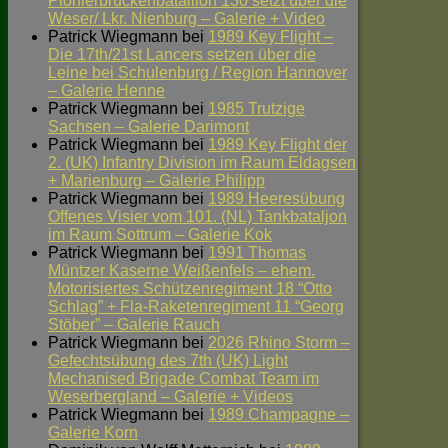
Pionierbrückenbataillon 130 setzt über die
Weser/ Lkr. Nienburg – Galerie + Video
Patrick Wiegmann
bei
1989 Key Flight –
Die 17th/21st Lancers setzen über die
Leine bei Schulenburg / Region Hannover
– Galerie Henne
Patrick Wiegmann
bei
1985 Trutzige
Sachsen – Galerie Darimont
Patrick Wiegmann
bei
1989 Key Flight der
2. (UK) Infantry Division im Raum Eldagsen
+ Marienburg – Galerie Philipp
Patrick Wiegmann
bei
1989 Heeresübung
Offenes Visier vom 101. (NL) Tankbataljon
im Raum Sottrum – Galerie Kok
Patrick Wiegmann
bei
1991 Thomas
Müntzer Kaserne Weißenfels – ehem.
Motorisiertes Schützenregiment 18 “Otto
Schlag” + Fla-Raketenregiment 11 “Georg
Stöber” – Galerie Rauch
Patrick Wiegmann
bei
2026 Rhino Storm –
Gefechtsübung des 7th (UK) Light
Mechanised Brigade Combat Team im
Weserbergland – Galerie + Videos
Patrick Wiegmann
bei
1989 Champagne –
Galerie Korn