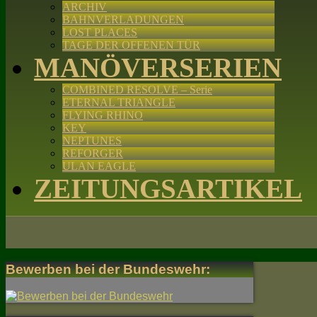
ARCHIV
BAHNVERLADUNGEN
LOST PLACES
TAGE DER OFFENEN TÜR
MANÖVERSERIEN
COMBINED RESOLVE – Serie
ETERNAL TRIANGLE
FLYING RHINO
KEY
NEPTUNES
REFORGER
ULAN EAGLE
ZEITUNGSARTIKEL
Bewerben bei der Bundeswehr: