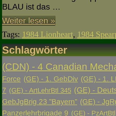
BLAU ist das …
Weiter lesen »
Tags:
1984 Lionheart
,
1984 Spear
Schlagwörter
(CDN) - 4 Canadian Mech
Force
(GE) - 1. GebDiv
(GE) - 1. L
(GE) - Deut
7
(GE) - ArtLehrBtl 345
GebJgBrig 23 ”Bayern”
(GE) - JgR
Panzerlehrbrigade 9
(GE) - PzArtBtl