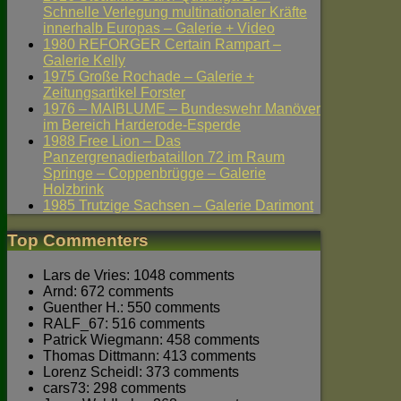
Schnelle Verlegung multinationaler Kräfte
innerhalb Europas – Galerie + Video
1980 REFORGER Certain Rampart –
Galerie Kelly
1975 Große Rochade – Galerie +
Zeitungsartikel Forster
1976 – MAIBLUME – Bundeswehr Manöver
im Bereich Harderode-Esperde
1988 Free Lion – Das
Panzergrenadierbataillon 72 im Raum
Springe – Coppenbrügge – Galerie
Holzbrink
1985 Trutzige Sachsen – Galerie Darimont
Top Commenters
Lars de Vries: 1048 comments
Arnd: 672 comments
Guenther H.: 550 comments
RALF_67: 516 comments
Patrick Wiegmann: 458 comments
Thomas Dittmann: 413 comments
Lorenz Scheidl: 373 comments
cars73: 298 comments