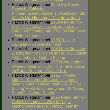
Uelzen – Lüneburg – Munster
Patrick Wiegmann
bei
2026 Dry Beaver –
Deutsch / Britisches
Pionierbrückenbataillon 130 setzt über die
Weser/ Lkr. Nienburg – Galerie + Video
Patrick Wiegmann
bei
1989 Key Flight –
Die 17th/21st Lancers setzen über die
Leine bei Schulenburg / Region Hannover
– Galerie Henne
Patrick Wiegmann
bei
1985 Trutzige
Sachsen – Galerie Darimont
Patrick Wiegmann
bei
1989 Key Flight der
2. (UK) Infantry Division im Raum Eldagsen
+ Marienburg – Galerie Philipp
Patrick Wiegmann
bei
1989 Heeresübung
Offenes Visier vom 101. (NL) Tankbataljon
im Raum Sottrum – Galerie Kok
Patrick Wiegmann
bei
1991 Thomas
Müntzer Kaserne Weißenfels – ehem.
Motorisiertes Schützenregiment 18 “Otto
Schlag” + Fla-Raketenregiment 11 “Georg
Stöber” – Galerie Rauch
Patrick Wiegmann
bei
2026 Rhino Storm –
Gefechtsübung des 7th (UK) Light
Mechanised Brigade Combat Team im