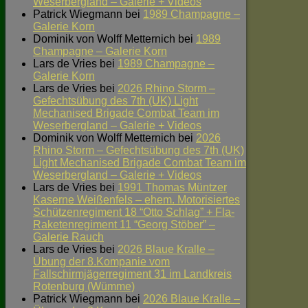
Weserbergland – Galerie + Videos
Patrick Wiegmann
bei
1989 Champagne –
Galerie Korn
Dominik von Wolff Metternich
bei
1989
Champagne – Galerie Korn
Lars de Vries
bei
1989 Champagne –
Galerie Korn
Lars de Vries
bei
2026 Rhino Storm –
Gefechtsübung des 7th (UK) Light
Mechanised Brigade Combat Team im
Weserbergland – Galerie + Videos
Dominik von Wolff Metternich
bei
2026
Rhino Storm – Gefechtsübung des 7th (UK)
Light Mechanised Brigade Combat Team im
Weserbergland – Galerie + Videos
Lars de Vries
bei
1991 Thomas Müntzer
Kaserne Weißenfels – ehem. Motorisiertes
Schützenregiment 18 “Otto Schlag” + Fla-
Raketenregiment 11 “Georg Stöber” –
Galerie Rauch
Lars de Vries
bei
2026 Blaue Kralle –
Übung der 8.Kompanie vom
Fallschirmjägerregiment 31 im Landkreis
Rotenburg (Wümme)
Patrick Wiegmann
bei
2026 Blaue Kralle –