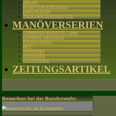
ARCHIV
BAHNVERLADUNGEN
LOST PLACES
TAGE DER OFFENEN TÜR
MANÖVERSERIEN
COMBINED RESOLVE – Serie
ETERNAL TRIANGLE
FLYING RHINO
KEY
NEPTUNES
REFORGER
ULAN EAGLE
ZEITUNGSARTIKEL
Bewerben bei der Bundeswehr: