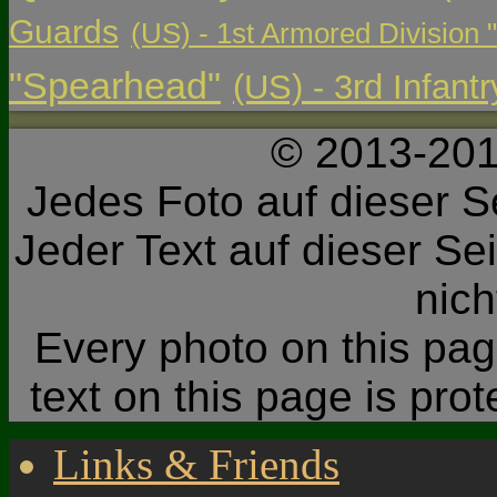
Guards
(US) - 1st Armored Division 
"Spearhead"
(US) - 3rd Infant
© 2013-201
Jedes Foto auf dieser Se
Jeder Text auf dieser Sei
nic
Every photo on this page
text on this page is pro
Links & Friends