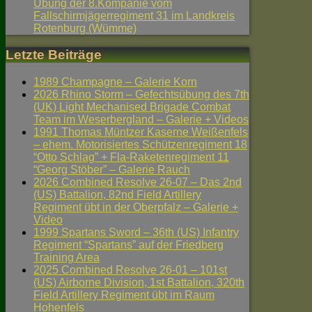
Übung der 8.Kompanie vom
Fallschirmjägerregiment 31 im Landkreis
Rotenburg (Wümme)
Letzte Beiträge
1989 Champagne – Galerie Korn
2026 Rhino Storm – Gefechtsübung des 7th
(UK) Light Mechanised Brigade Combat
Team im Weserbergland – Galerie + Videos
1991 Thomas Müntzer Kaserne Weißenfels
– ehem. Motorisiertes Schützenregiment 18
“Otto Schlag” + Fla-Raketenregiment 11
“Georg Stöber” – Galerie Rauch
2026 Combined Resolve 26-07 – Das 2nd
(US) Battalion, 82nd Field Artillery
Regiment übt in der Oberpfalz – Galerie +
Video
1999 Spartans Sword – 36th (US) Infantry
Regiment “Spartans” auf der Friedberg
Training Area
2025 Combined Resolve 26-01 – 101st
(US) Airborne Division, 1st Battalion, 320th
Field Artillery Regiment übt im Raum
Hohenfels