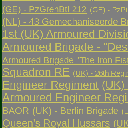
(GE) - PzGrenBtl 212
(GE) - PzPi
(NL) - 43 Gemechaniseerde Br
1st (UK) Armoured Divisi
Armoured Brigade - "Des
Armoured Brigade "The Iron Fis
Squadron RE
(UK) - 26th Regi
Engineer Regiment
(UK)
Armoured Engineer Reg
BAOR
(UK) - Berlin Brigade
(
Queen's Royal Hussars
(UK