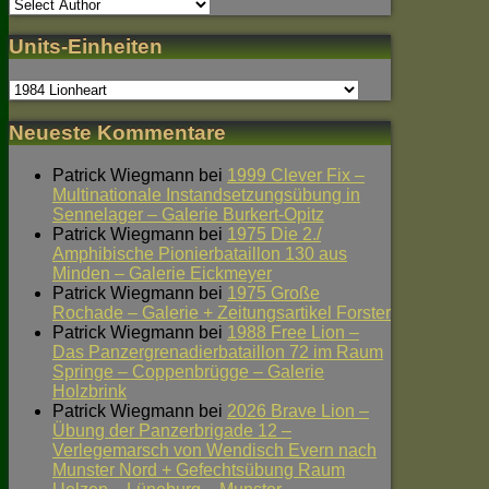
Units-Einheiten
Neueste Kommentare
Patrick Wiegmann
bei
1999 Clever Fix –
Multinationale Instandsetzungsübung in
Sennelager – Galerie Burkert-Opitz
Patrick Wiegmann
bei
1975 Die 2./
Amphibische Pionierbataillon 130 aus
Minden – Galerie Eickmeyer
Patrick Wiegmann
bei
1975 Große
Rochade – Galerie + Zeitungsartikel Forster
Patrick Wiegmann
bei
1988 Free Lion –
Das Panzergrenadierbataillon 72 im Raum
Springe – Coppenbrügge – Galerie
Holzbrink
Patrick Wiegmann
bei
2026 Brave Lion –
Übung der Panzerbrigade 12 –
Verlegemarsch von Wendisch Evern nach
Munster Nord + Gefechtsübung Raum