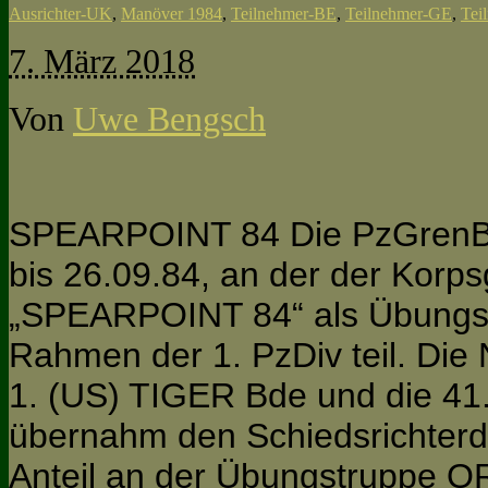
Ausrichter-UK
,
Manöver 1984
,
Teilnehmer-BE
,
Teilnehmer-GE
,
Tei
7. März 2018
Von
Uwe Bengsch
SPEARPOINT 84 Die PzGrenBr
bis 26.09.84, an der der Kor
„SPEARPOINT 84“ als Übung
Rahmen der 1. PzDiv teil. Die
1. (US) TIGER Bde und die 41.
übernahm den Schiedsrichterd
Anteil an der Übungstruppe 