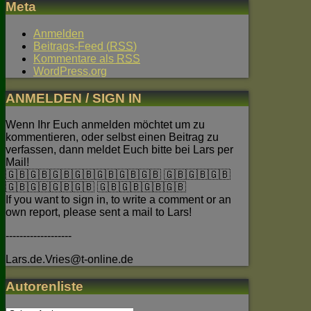
Meta
Anmelden
Beitrags-Feed (
RSS
)
Kommentare als
RSS
WordPress.org
ANMELDEN / SIGN IN
Wenn Ihr Euch anmelden möchtet um zu
kommentieren, oder selbst einen Beitrag zu
verfassen, dann meldet Euch bitte bei Lars per
Mail!
🇬🇧🇬🇧🇬🇧🇬🇧🇬🇧🇬🇧🇬🇧 🇬🇧🇬🇧🇬🇧
🇬🇧🇬🇧🇬🇧🇬🇧 🇬🇧🇬🇧🇬🇧🇬🇧
If you want to sign in, to write a comment or an
own report, please sent a mail to Lars!
-------------------
Lars.de.Vries@t-online.de
Autorenliste