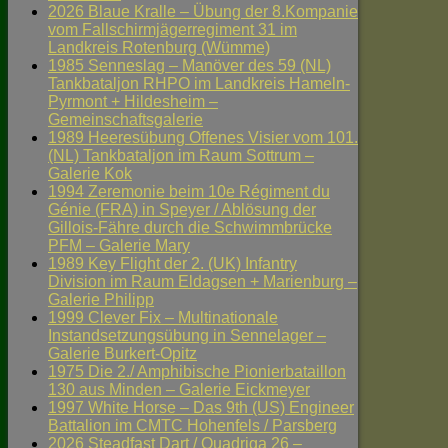
2026 Blaue Kralle – Übung der 8.Kompanie
vom Fallschirmjägerregiment 31 im
Landkreis Rotenburg (Wümme)
1985 Senneslag – Manöver des 59 (NL)
Tankbataljon RHPO im Landkreis Hameln-
Pyrmont + Hildesheim –
Gemeinschaftsgalerie
1989 Heeresübung Offenes Visier vom 101.
(NL) Tankbataljon im Raum Sottrum –
Galerie Kok
1994 Zeremonie beim 10e Régiment du
Génie (FRA) in Speyer / Ablösung der
Gillois-Fähre durch die Schwimmbrücke
PFM – Galerie Mary
1989 Key Flight der 2. (UK) Infantry
Division im Raum Eldagsen + Marienburg –
Galerie Philipp
1999 Clever Fix – Multinationale
Instandsetzungsübung in Sennelager –
Galerie Burkert-Opitz
1975 Die 2./ Amphibische Pionierbataillon
130 aus Minden – Galerie Eickmeyer
1997 White Horse – Das 9th (US) Engineer
Battalion im CMTC Hohenfels / Parsberg
2026 Steadfast Dart / Quadriga 26 –