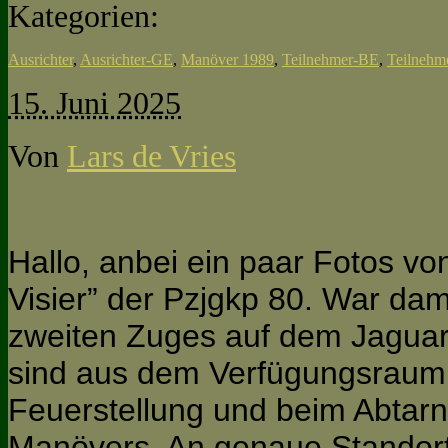
Kategorien:
Ausrichter
,
Ausrichter-GE
,
Manöver 1989
,
Teilnehmer-BE
,
Teilnehm
15. Juni 2025
Von
Lars de Vries
Hallo, anbei ein paar Fotos v
Visier” der Pzjgkp 80. War dam
zweiten Zuges auf dem Jaguar e
sind aus dem Verfügungsraum 
Feuerstellung und beim Abtar
Manövers. An genaue Standor