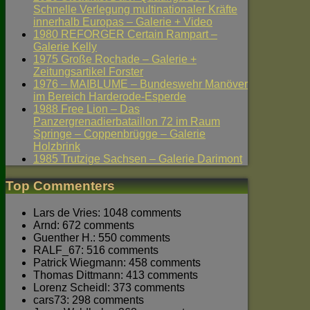
Schnelle Verlegung multinationaler Kräfte
innerhalb Europas – Galerie + Video
1980 REFORGER Certain Rampart –
Galerie Kelly
1975 Große Rochade – Galerie +
Zeitungsartikel Forster
1976 – MAIBLUME – Bundeswehr Manöver
im Bereich Harderode-Esperde
1988 Free Lion – Das
Panzergrenadierbataillon 72 im Raum
Springe – Coppenbrügge – Galerie
Holzbrink
1985 Trutzige Sachsen – Galerie Darimont
Top Commenters
Lars de Vries: 1048 comments
Arnd: 672 comments
Guenther H.: 550 comments
RALF_67: 516 comments
Patrick Wiegmann: 458 comments
Thomas Dittmann: 413 comments
Lorenz Scheidl: 373 comments
cars73: 298 comments