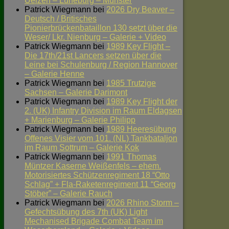
Uelzen – Lüneburg – Munster
Patrick Wiegmann
bei
2026 Dry Beaver –
Deutsch / Britisches
Pionierbrückenbataillon 130 setzt über die
Weser/ Lkr. Nienburg – Galerie + Video
Patrick Wiegmann
bei
1989 Key Flight –
Die 17th/21st Lancers setzen über die
Leine bei Schulenburg / Region Hannover
– Galerie Henne
Patrick Wiegmann
bei
1985 Trutzige
Sachsen – Galerie Darimont
Patrick Wiegmann
bei
1989 Key Flight der
2. (UK) Infantry Division im Raum Eldagsen
+ Marienburg – Galerie Philipp
Patrick Wiegmann
bei
1989 Heeresübung
Offenes Visier vom 101. (NL) Tankbataljon
im Raum Sottrum – Galerie Kok
Patrick Wiegmann
bei
1991 Thomas
Müntzer Kaserne Weißenfels – ehem.
Motorisiertes Schützenregiment 18 “Otto
Schlag” + Fla-Raketenregiment 11 “Georg
Stöber” – Galerie Rauch
Patrick Wiegmann
bei
2026 Rhino Storm –
Gefechtsübung des 7th (UK) Light
Mechanised Brigade Combat Team im