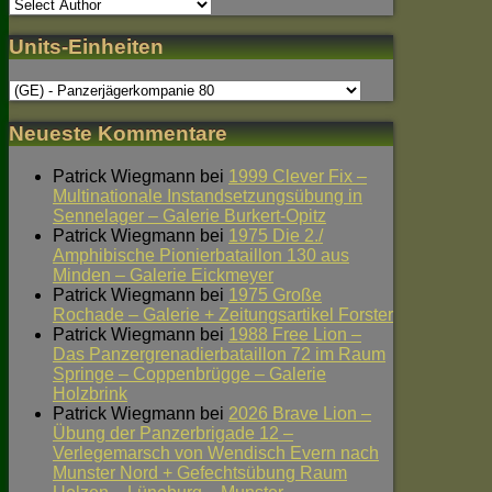
Units-Einheiten
Neueste Kommentare
Patrick Wiegmann
bei
1999 Clever Fix –
Multinationale Instandsetzungsübung in
Sennelager – Galerie Burkert-Opitz
Patrick Wiegmann
bei
1975 Die 2./
Amphibische Pionierbataillon 130 aus
Minden – Galerie Eickmeyer
Patrick Wiegmann
bei
1975 Große
Rochade – Galerie + Zeitungsartikel Forster
Patrick Wiegmann
bei
1988 Free Lion –
Das Panzergrenadierbataillon 72 im Raum
Springe – Coppenbrügge – Galerie
Holzbrink
Patrick Wiegmann
bei
2026 Brave Lion –
Übung der Panzerbrigade 12 –
Verlegemarsch von Wendisch Evern nach
Munster Nord + Gefechtsübung Raum