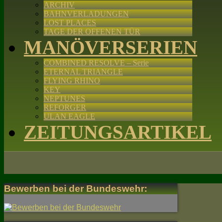
ARCHIV
BAHNVERLADUNGEN
LOST PLACES
TAGE DER OFFENEN TÜR
MANÖVERSERIEN
COMBINED RESOLVE – Serie
ETERNAL TRIANGLE
FLYING RHINO
KEY
NEPTUNES
REFORGER
ULAN EAGLE
ZEITUNGSARTIKEL
Bewerben bei der Bundeswehr: