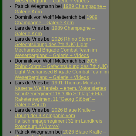
Weserbergland – Galerie + Videos
Patrick Wiegmann
bei
1989 Champagne –
Galerie Korn
Dominik von Wolff Metternich
bei
1989
Champagne – Galerie Korn
Lars de Vries
bei
1989 Champagne –
Galerie Korn
Lars de Vries
bei
2026 Rhino Storm –
Gefechtsübung des 7th (UK) Light
Mechanised Brigade Combat Team im
Weserbergland – Galerie + Videos
Dominik von Wolff Metternich
bei
2026
Rhino Storm – Gefechtsübung des 7th (UK)
Light Mechanised Brigade Combat Team im
Weserbergland – Galerie + Videos
Lars de Vries
bei
1991 Thomas Müntzer
Kaserne Weißenfels – ehem. Motorisiertes
Schützenregiment 18 “Otto Schlag” + Fla-
Raketenregiment 11 “Georg Stöber” –
Galerie Rauch
Lars de Vries
bei
2026 Blaue Kralle –
Übung der 8.Kompanie vom
Fallschirmjägerregiment 31 im Landkreis
Rotenburg (Wümme)
Patrick Wiegmann
bei
2026 Blaue Kralle –