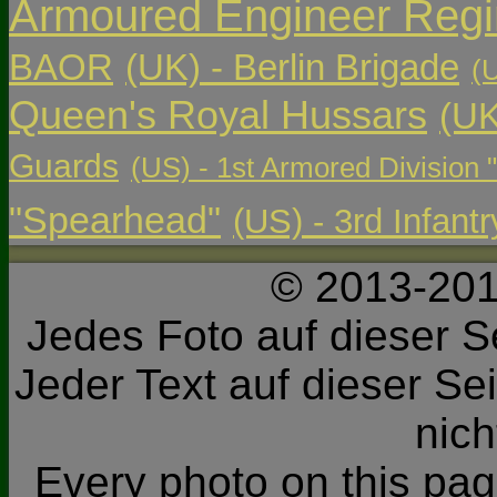
Armoured Engineer Reg
BAOR
(UK) - Berlin Brigade
(
Queen's Royal Hussars
(UK
Guards
(US) - 1st Armored Division 
"Spearhead"
(US) - 3rd Infant
© 2013-201
Jedes Foto auf dieser Se
Jeder Text auf dieser Sei
nic
Every photo on this page