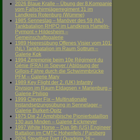
2026 Blaue Kralle – Übung der 8.Kompanie
vom Fallschirmjägerregiment 31 im
Landkreis Rotenburg (Wümme)
1985 Senneslag – Manöver des 59 (NL)
Tankbataljon RHPO im Landkreis Hameln-
Pyrmont + Hildesheim –
Gemeinschaftsgalerie
1989 Heeresübung Offenes Visier vom 101.
(NL) Tankbataljon im Raum Sottrum –
Galerie Kok
1994 Zeremonie beim 10e Régiment du
Génie (FRA) in Speyer / Ablösung der
Gillois-Fähre durch die Schwimmbrücke
PFM – Galerie Mary
1989 Key Flight der 2. (UK) Infantry
Division im Raum Eldagsen + Marienburg –
Galerie Philipp
1999 Clever Fix – Multinationale
Instandsetzungsübung in Sennelager –
Galerie Burkert-Opitz
1975 Die 2./ Amphibische Pionierbataillon
130 aus Minden – Galerie Eickmeyer
1997 White Horse – Das 9th (US) Engineer
Battalion im CMTC Hohenfels / Parsberg
2026 Steadfast Dart / Quadriga 26 –