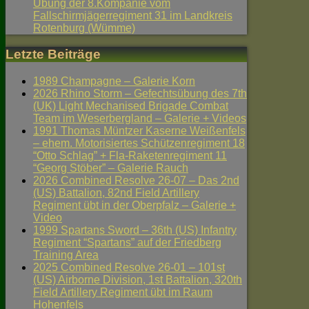
Übung der 8.Kompanie vom
Fallschirmjägerregiment 31 im Landkreis
Rotenburg (Wümme)
Letzte Beiträge
1989 Champagne – Galerie Korn
2026 Rhino Storm – Gefechtsübung des 7th
(UK) Light Mechanised Brigade Combat
Team im Weserbergland – Galerie + Videos
1991 Thomas Müntzer Kaserne Weißenfels
– ehem. Motorisiertes Schützenregiment 18
“Otto Schlag” + Fla-Raketenregiment 11
“Georg Stöber” – Galerie Rauch
2026 Combined Resolve 26-07 – Das 2nd
(US) Battalion, 82nd Field Artillery
Regiment übt in der Oberpfalz – Galerie +
Video
1999 Spartans Sword – 36th (US) Infantry
Regiment “Spartans” auf der Friedberg
Training Area
2025 Combined Resolve 26-01 – 101st
(US) Airborne Division, 1st Battalion, 320th
Field Artillery Regiment übt im Raum
Hohenfels