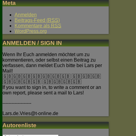
Meta
Anmelden
Beitrags-Feed (
RSS
)
Kommentare als
RSS
WordPress.org
ANMELDEN / SIGN IN
Wenn Ihr Euch anmelden möchtet um zu
kommentieren, oder selbst einen Beitrag zu
verfassen, dann meldet Euch bitte bei Lars per
Mail!
🇬🇧🇬🇧🇬🇧🇬🇧🇬🇧🇬🇧🇬🇧 🇬🇧🇬🇧🇬🇧
🇬🇧🇬🇧🇬🇧🇬🇧 🇬🇧🇬🇧🇬🇧🇬🇧
If you want to sign in, to write a comment or an
own report, please sent a mail to Lars!
-------------------
Lars.de.Vries@t-online.de
Autorenliste