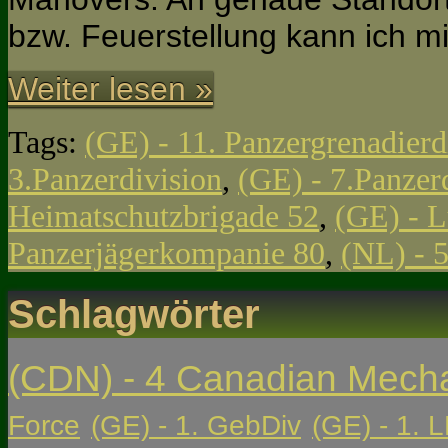
bzw. Feuerstellung kann ich mi
Weiter lesen »
Tags:
(GE) - 11. Panzergrenadierd
3.Panzerdivision
,
(GE) - 7.Panzer
Heimatschutzbrigade 52
,
(GE) - L
Panzerjägerkompanie 80
,
(NL) - 
Schlagwörter
(CDN) - 4 Canadian Mech
Force
(GE) - 1. GebDiv
(GE) - 1. L