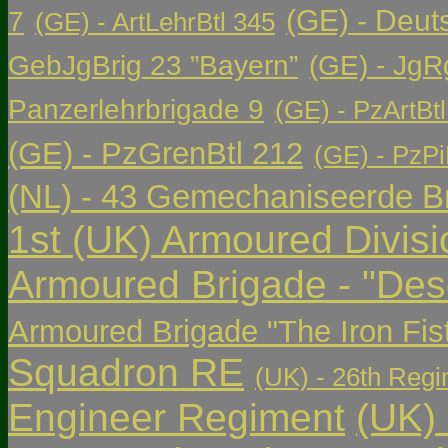
(GE) - Deut
7
(GE) - ArtLehrBtl 345
GebJgBrig 23 ”Bayern”
(GE) - JgR
Panzerlehrbrigade 9
(GE) - PzArtBtl
(GE) - PzGrenBtl 212
(GE) - PzPi
(NL) - 43 Gemechaniseerde Br
1st (UK) Armoured Divisi
Armoured Brigade - "Des
Armoured Brigade "The Iron Fis
Squadron RE
(UK) - 26th Regi
Engineer Regiment
(UK)