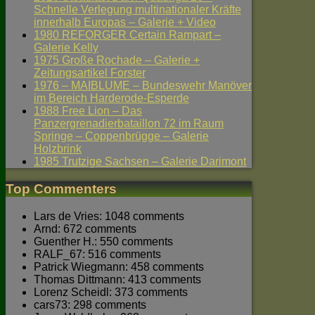
Schnelle Verlegung multinationaler Kräfte
innerhalb Europas – Galerie + Video
1980 REFORGER Certain Rampart –
Galerie Kelly
1975 Große Rochade – Galerie +
Zeitungsartikel Forster
1976 – MAIBLUME – Bundeswehr Manöver
im Bereich Harderode-Esperde
1988 Free Lion – Das
Panzergrenadierbataillon 72 im Raum
Springe – Coppenbrügge – Galerie
Holzbrink
1985 Trutzige Sachsen – Galerie Darimont
Top Commenters
Lars de Vries: 1048 comments
Arnd: 672 comments
Guenther H.: 550 comments
RALF_67: 516 comments
Patrick Wiegmann: 458 comments
Thomas Dittmann: 413 comments
Lorenz Scheidl: 373 comments
cars73: 298 comments