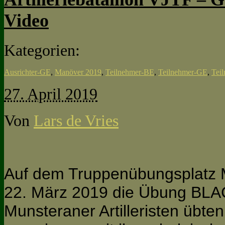
Video
Kategorien:
Ausrichter-GE
,
Manöver 2019
,
Teilnehmer-BE
,
Teilnehmer-GE
,
Tei
27. April 2019
Von
Lars de Vries
Auf dem Truppenübungsplatz M
22. März 2019 die Übung BLA
Munsteraner Artilleristen übten