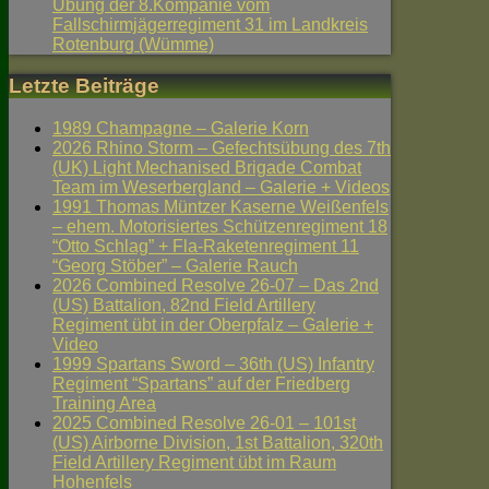
Übung der 8.Kompanie vom
Fallschirmjägerregiment 31 im Landkreis
Rotenburg (Wümme)
Letzte Beiträge
1989 Champagne – Galerie Korn
2026 Rhino Storm – Gefechtsübung des 7th
(UK) Light Mechanised Brigade Combat
Team im Weserbergland – Galerie + Videos
1991 Thomas Müntzer Kaserne Weißenfels
– ehem. Motorisiertes Schützenregiment 18
“Otto Schlag” + Fla-Raketenregiment 11
“Georg Stöber” – Galerie Rauch
2026 Combined Resolve 26-07 – Das 2nd
(US) Battalion, 82nd Field Artillery
Regiment übt in der Oberpfalz – Galerie +
Video
1999 Spartans Sword – 36th (US) Infantry
Regiment “Spartans” auf der Friedberg
Training Area
2025 Combined Resolve 26-01 – 101st
(US) Airborne Division, 1st Battalion, 320th
Field Artillery Regiment übt im Raum
Hohenfels