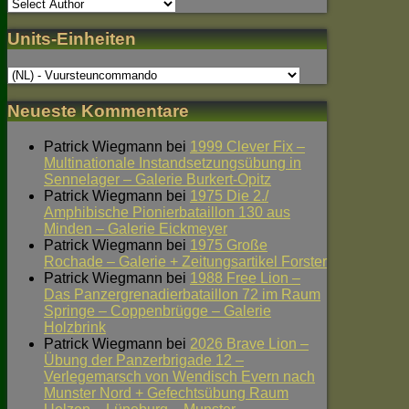
Units-Einheiten
Neueste Kommentare
Patrick Wiegmann
bei
1999 Clever Fix –
Multinationale Instandsetzungsübung in
Sennelager – Galerie Burkert-Opitz
Patrick Wiegmann
bei
1975 Die 2./
Amphibische Pionierbataillon 130 aus
Minden – Galerie Eickmeyer
Patrick Wiegmann
bei
1975 Große
Rochade – Galerie + Zeitungsartikel Forster
Patrick Wiegmann
bei
1988 Free Lion –
Das Panzergrenadierbataillon 72 im Raum
Springe – Coppenbrügge – Galerie
Holzbrink
Patrick Wiegmann
bei
2026 Brave Lion –
Übung der Panzerbrigade 12 –
Verlegemarsch von Wendisch Evern nach
Munster Nord + Gefechtsübung Raum