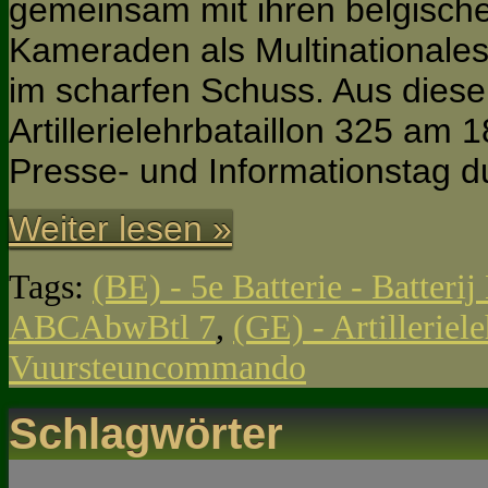
gemeinsam mit ihren belgisch
Kameraden als Multinationales 
im scharfen Schuss. Aus diese
Artillerielehrbataillon 325 am 
Presse- und Informationstag d
Weiter lesen »
Tags:
(BE) - 5e Batterie - Batteri
ABCAbwBtl 7
,
(GE) - Artilleriel
Vuursteuncommando
Schlagwörter