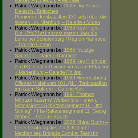
Uelzen – Lüneburg – Munster
Patrick Wiegmann
bei
2026 Dry Beaver –
Deutsch / Britisches
Pionierbrückenbataillon 130 setzt über die
Weser/ Lkr. Nienburg – Galerie + Video
Patrick Wiegmann
bei
1989 Key Flight –
Die 17th/21st Lancers setzen über die
Leine bei Schulenburg / Region Hannover
– Galerie Henne
Patrick Wiegmann
bei
1985 Trutzige
Sachsen – Galerie Darimont
Patrick Wiegmann
bei
1989 Key Flight der
2. (UK) Infantry Division im Raum Eldagsen
+ Marienburg – Galerie Philipp
Patrick Wiegmann
bei
1989 Heeresübung
Offenes Visier vom 101. (NL) Tankbataljon
im Raum Sottrum – Galerie Kok
Patrick Wiegmann
bei
1991 Thomas
Müntzer Kaserne Weißenfels – ehem.
Motorisiertes Schützenregiment 18 “Otto
Schlag” + Fla-Raketenregiment 11 “Georg
Stöber” – Galerie Rauch
Patrick Wiegmann
bei
2026 Rhino Storm –
Gefechtsübung des 7th (UK) Light
Mechanised Brigade Combat Team im