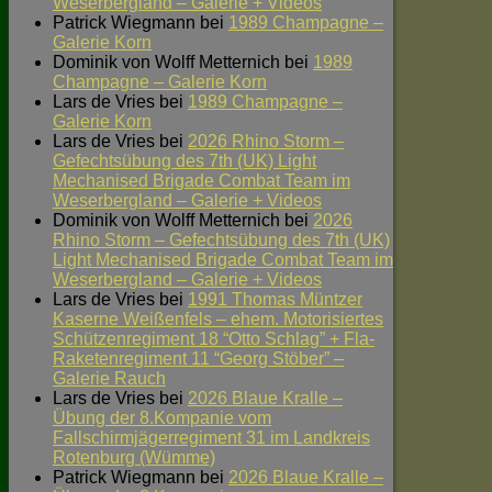
Weserbergland – Galerie + Videos
Patrick Wiegmann
bei
1989 Champagne –
Galerie Korn
Dominik von Wolff Metternich
bei
1989
Champagne – Galerie Korn
Lars de Vries
bei
1989 Champagne –
Galerie Korn
Lars de Vries
bei
2026 Rhino Storm –
Gefechtsübung des 7th (UK) Light
Mechanised Brigade Combat Team im
Weserbergland – Galerie + Videos
Dominik von Wolff Metternich
bei
2026
Rhino Storm – Gefechtsübung des 7th (UK)
Light Mechanised Brigade Combat Team im
Weserbergland – Galerie + Videos
Lars de Vries
bei
1991 Thomas Müntzer
Kaserne Weißenfels – ehem. Motorisiertes
Schützenregiment 18 “Otto Schlag” + Fla-
Raketenregiment 11 “Georg Stöber” –
Galerie Rauch
Lars de Vries
bei
2026 Blaue Kralle –
Übung der 8.Kompanie vom
Fallschirmjägerregiment 31 im Landkreis
Rotenburg (Wümme)
Patrick Wiegmann
bei
2026 Blaue Kralle –