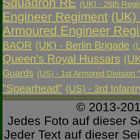
Squadron RE
(UK) - 26th Regi
Engineer Regiment
(UK)
Armoured Engineer Reg
BAOR
(UK) - Berlin Brigade
(
Queen's Royal Hussars
(UK
Guards
(US) - 1st Armored Division 
"Spearhead"
(US) - 3rd Infant
© 2013-201
Jedes Foto auf dieser Se
Jeder Text auf dieser Sei