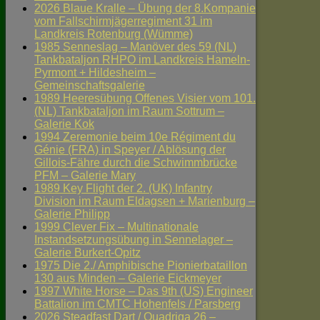
2026 Blaue Kralle – Übung der 8.Kompanie
vom Fallschirmjägerregiment 31 im
Landkreis Rotenburg (Wümme)
1985 Senneslag – Manöver des 59 (NL)
Tankbataljon RHPO im Landkreis Hameln-
Pyrmont + Hildesheim –
Gemeinschaftsgalerie
1989 Heeresübung Offenes Visier vom 101.
(NL) Tankbataljon im Raum Sottrum –
Galerie Kok
1994 Zeremonie beim 10e Régiment du
Génie (FRA) in Speyer / Ablösung der
Gillois-Fähre durch die Schwimmbrücke
PFM – Galerie Mary
1989 Key Flight der 2. (UK) Infantry
Division im Raum Eldagsen + Marienburg –
Galerie Philipp
1999 Clever Fix – Multinationale
Instandsetzungsübung in Sennelager –
Galerie Burkert-Opitz
1975 Die 2./ Amphibische Pionierbataillon
130 aus Minden – Galerie Eickmeyer
1997 White Horse – Das 9th (US) Engineer
Battalion im CMTC Hohenfels / Parsberg
2026 Steadfast Dart / Quadriga 26 –