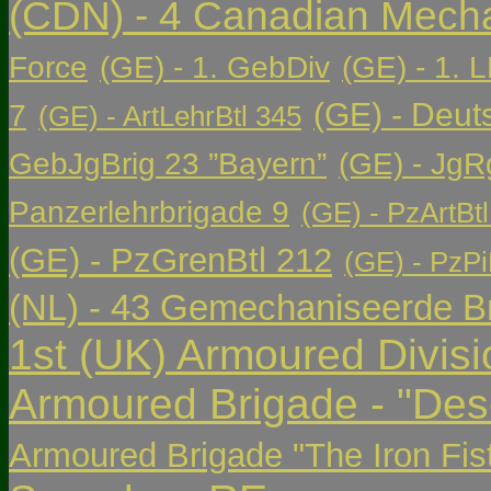
(CDN) - 4 Canadian Mech
Force
(GE) - 1. GebDiv
(GE) - 1. L
(GE) - Deut
7
(GE) - ArtLehrBtl 345
GebJgBrig 23 ”Bayern”
(GE) - JgR
Panzerlehrbrigade 9
(GE) - PzArtBtl
(GE) - PzGrenBtl 212
(GE) - PzPi
(NL) - 43 Gemechaniseerde Br
1st (UK) Armoured Divisi
Armoured Brigade - "Des
Armoured Brigade "The Iron Fis