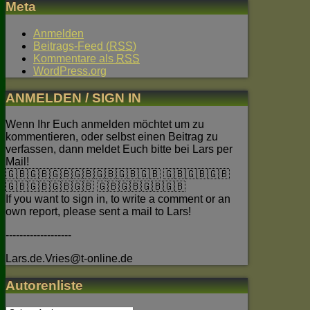
Meta
Anmelden
Beitrags-Feed (
RSS
)
Kommentare als
RSS
WordPress.org
ANMELDEN / SIGN IN
Wenn Ihr Euch anmelden möchtet um zu
kommentieren, oder selbst einen Beitrag zu
verfassen, dann meldet Euch bitte bei Lars per
Mail!
🇬🇧🇬🇧🇬🇧🇬🇧🇬🇧🇬🇧🇬🇧 🇬🇧🇬🇧🇬🇧
🇬🇧🇬🇧🇬🇧🇬🇧 🇬🇧🇬🇧🇬🇧🇬🇧
If you want to sign in, to write a comment or an
own report, please sent a mail to Lars!
-------------------
Lars.de.Vries@t-online.de
Autorenliste