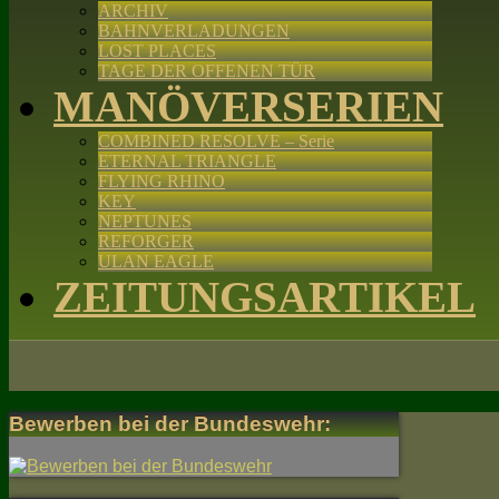
ARCHIV
BAHNVERLADUNGEN
LOST PLACES
TAGE DER OFFENEN TÜR
MANÖVERSERIEN
COMBINED RESOLVE – Serie
ETERNAL TRIANGLE
FLYING RHINO
KEY
NEPTUNES
REFORGER
ULAN EAGLE
ZEITUNGSARTIKEL
Bewerben bei der Bundeswehr: