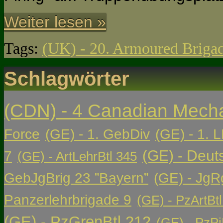
Weiter lesen »
Tags:
(UK) - 20. Armoured Briga
Schlagwörter
(CDN) - 4 Canadian Mech
Force
(GE) - 1. GebDiv
(GE) - 1. L
(GE) - Deut
7
(GE) - ArtLehrBtl 345
GebJgBrig 23 ”Bayern”
(GE) - JgR
Panzerlehrbrigade 9
(GE) - PzArtBtl
(GE) - PzGrenBtl 212
(GE) - PzPi