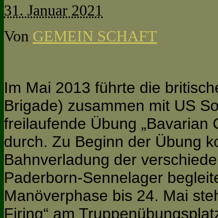
31. Januar 2021
Von
GEMEIN SCHAFT
Im Mai 2013 führte die britis
Brigade) zusammen mit US Sold
freilaufende Übung „Bavarian 
durch. Zu Beginn der Übung ko
Bahnverladung der verschieden
Paderborn-Sennelager begleite
Manöverphase bis 24. Mai steh
Firing“ am Truppenübungspla