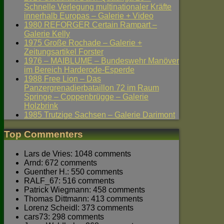
Schnelle Verlegung multinationaler Kräfte
innerhalb Europas – Galerie + Video
1980 REFORGER Certain Rampart –
Galerie Kelly
1975 Große Rochade – Galerie +
Zeitungsartikel Forster
1976 – MAIBLUME – Bundeswehr Manöver
im Bereich Harderode-Esperde
1988 Free Lion – Das
Panzergrenadierbataillon 72 im Raum
Springe – Coppenbrügge – Galerie
Holzbrink
1985 Trutzige Sachsen – Galerie Darimont
Top Commenters
Lars de Vries: 1048 comments
Arnd: 672 comments
Guenther H.: 550 comments
RALF_67: 516 comments
Patrick Wiegmann: 458 comments
Thomas Dittmann: 413 comments
Lorenz Scheidl: 373 comments
cars73: 298 comments