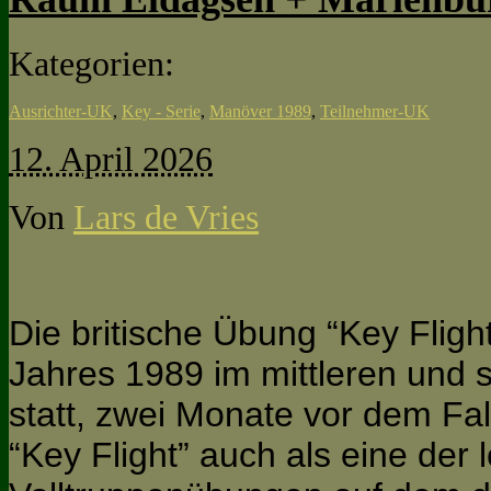
Kategorien:
Ausrichter-UK
,
Key - Serie
,
Manöver 1989
,
Teilnehmer-UK
12. April 2026
Von
Lars de Vries
Die britische Übung “Key Flig
Jahres 1989 im mittleren und 
statt, zwei Monate vor dem Fa
“Key Flight” auch als eine der 