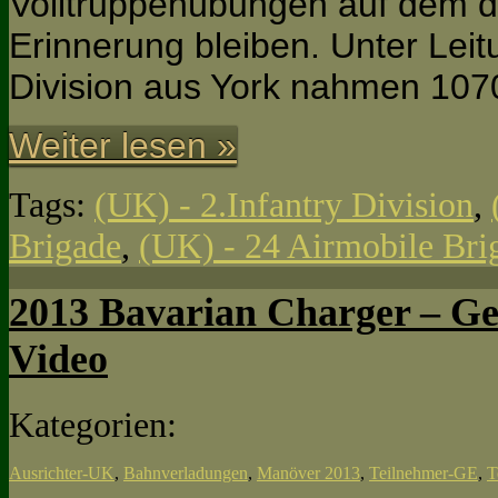
Volltruppenübungen auf dem d
Erinnerung bleiben. Unter Leit
Division aus York nahmen 107
Weiter lesen »
Tags:
(UK) - 2.Infantry Division
,
Brigade
,
(UK) - 24 Airmobile Bri
2013 Bavarian Charger – Ge
Video
Kategorien:
Ausrichter-UK
,
Bahnverladungen
,
Manöver 2013
,
Teilnehmer-GE
,
T