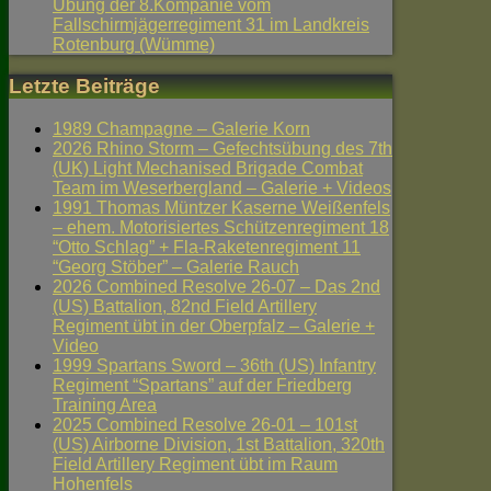
Übung der 8.Kompanie vom
Fallschirmjägerregiment 31 im Landkreis
Rotenburg (Wümme)
Letzte Beiträge
1989 Champagne – Galerie Korn
2026 Rhino Storm – Gefechtsübung des 7th
(UK) Light Mechanised Brigade Combat
Team im Weserbergland – Galerie + Videos
1991 Thomas Müntzer Kaserne Weißenfels
– ehem. Motorisiertes Schützenregiment 18
“Otto Schlag” + Fla-Raketenregiment 11
“Georg Stöber” – Galerie Rauch
2026 Combined Resolve 26-07 – Das 2nd
(US) Battalion, 82nd Field Artillery
Regiment übt in der Oberpfalz – Galerie +
Video
1999 Spartans Sword – 36th (US) Infantry
Regiment “Spartans” auf der Friedberg
Training Area
2025 Combined Resolve 26-01 – 101st
(US) Airborne Division, 1st Battalion, 320th
Field Artillery Regiment übt im Raum
Hohenfels