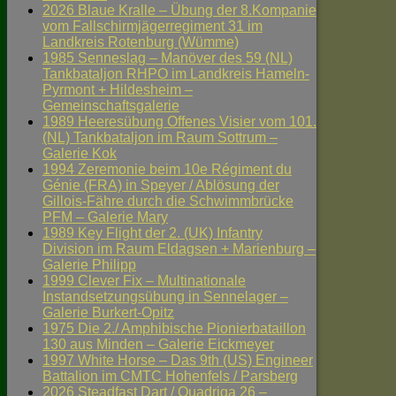
2026 Blaue Kralle – Übung der 8.Kompanie
vom Fallschirmjägerregiment 31 im
Landkreis Rotenburg (Wümme)
1985 Senneslag – Manöver des 59 (NL)
Tankbataljon RHPO im Landkreis Hameln-
Pyrmont + Hildesheim –
Gemeinschaftsgalerie
1989 Heeresübung Offenes Visier vom 101.
(NL) Tankbataljon im Raum Sottrum –
Galerie Kok
1994 Zeremonie beim 10e Régiment du
Génie (FRA) in Speyer / Ablösung der
Gillois-Fähre durch die Schwimmbrücke
PFM – Galerie Mary
1989 Key Flight der 2. (UK) Infantry
Division im Raum Eldagsen + Marienburg –
Galerie Philipp
1999 Clever Fix – Multinationale
Instandsetzungsübung in Sennelager –
Galerie Burkert-Opitz
1975 Die 2./ Amphibische Pionierbataillon
130 aus Minden – Galerie Eickmeyer
1997 White Horse – Das 9th (US) Engineer
Battalion im CMTC Hohenfels / Parsberg
2026 Steadfast Dart / Quadriga 26 –