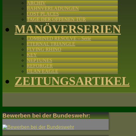
ARCHIV
BAHNVERLADUNGEN
LOST PLACES
TAGE DER OFFENEN TÜR
MANÖVERSERIEN
COMBINED RESOLVE – Serie
ETERNAL TRIANGLE
FLYING RHINO
KEY
NEPTUNES
REFORGER
ULAN EAGLE
ZEITUNGSARTIKEL
Bewerben bei der Bundeswehr: