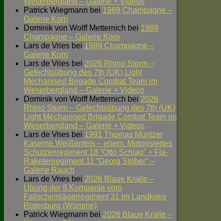
Weserbergland – Galerie + Videos
Patrick Wiegmann
bei
1989 Champagne –
Galerie Korn
Dominik von Wolff Metternich
bei
1989
Champagne – Galerie Korn
Lars de Vries
bei
1989 Champagne –
Galerie Korn
Lars de Vries
bei
2026 Rhino Storm –
Gefechtsübung des 7th (UK) Light
Mechanised Brigade Combat Team im
Weserbergland – Galerie + Videos
Dominik von Wolff Metternich
bei
2026
Rhino Storm – Gefechtsübung des 7th (UK)
Light Mechanised Brigade Combat Team im
Weserbergland – Galerie + Videos
Lars de Vries
bei
1991 Thomas Müntzer
Kaserne Weißenfels – ehem. Motorisiertes
Schützenregiment 18 “Otto Schlag” + Fla-
Raketenregiment 11 “Georg Stöber” –
Galerie Rauch
Lars de Vries
bei
2026 Blaue Kralle –
Übung der 8.Kompanie vom
Fallschirmjägerregiment 31 im Landkreis
Rotenburg (Wümme)
Patrick Wiegmann
bei
2026 Blaue Kralle –