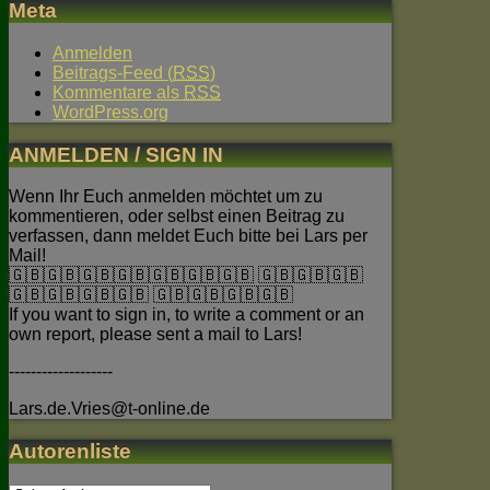
Meta
Anmelden
Beitrags-Feed (
RSS
)
Kommentare als
RSS
WordPress.org
ANMELDEN / SIGN IN
Wenn Ihr Euch anmelden möchtet um zu
kommentieren, oder selbst einen Beitrag zu
verfassen, dann meldet Euch bitte bei Lars per
Mail!
🇬🇧🇬🇧🇬🇧🇬🇧🇬🇧🇬🇧🇬🇧 🇬🇧🇬🇧🇬🇧
🇬🇧🇬🇧🇬🇧🇬🇧 🇬🇧🇬🇧🇬🇧🇬🇧
If you want to sign in, to write a comment or an
own report, please sent a mail to Lars!
-------------------
Lars.de.Vries@t-online.de
Autorenliste