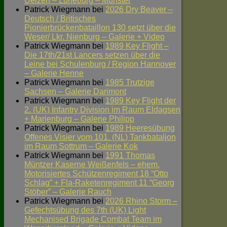
Uelzen – Lüneburg – Munster
Patrick Wiegmann
bei
2026 Dry Beaver –
Deutsch / Britisches
Pionierbrückenbataillon 130 setzt über die
Weser/ Lkr. Nienburg – Galerie + Video
Patrick Wiegmann
bei
1989 Key Flight –
Die 17th/21st Lancers setzen über die
Leine bei Schulenburg / Region Hannover
– Galerie Henne
Patrick Wiegmann
bei
1985 Trutzige
Sachsen – Galerie Darimont
Patrick Wiegmann
bei
1989 Key Flight der
2. (UK) Infantry Division im Raum Eldagsen
+ Marienburg – Galerie Philipp
Patrick Wiegmann
bei
1989 Heeresübung
Offenes Visier vom 101. (NL) Tankbataljon
im Raum Sottrum – Galerie Kok
Patrick Wiegmann
bei
1991 Thomas
Müntzer Kaserne Weißenfels – ehem.
Motorisiertes Schützenregiment 18 “Otto
Schlag” + Fla-Raketenregiment 11 “Georg
Stöber” – Galerie Rauch
Patrick Wiegmann
bei
2026 Rhino Storm –
Gefechtsübung des 7th (UK) Light
Mechanised Brigade Combat Team im