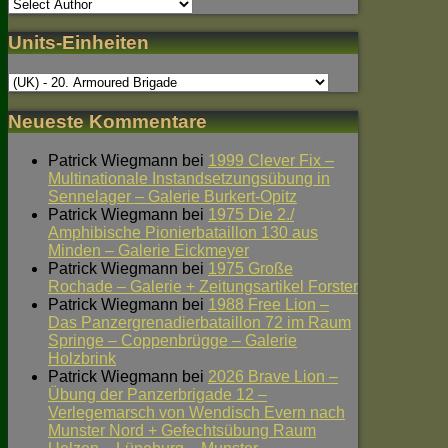
Units-Einheiten
Neueste Kommentare
Patrick Wiegmann
bei
1999 Clever Fix –
Multinationale Instandsetzungsübung in
Sennelager – Galerie Burkert-Opitz
Patrick Wiegmann
bei
1975 Die 2./
Amphibische Pionierbataillon 130 aus
Minden – Galerie Eickmeyer
Patrick Wiegmann
bei
1975 Große
Rochade – Galerie + Zeitungsartikel Forster
Patrick Wiegmann
bei
1988 Free Lion –
Das Panzergrenadierbataillon 72 im Raum
Springe – Coppenbrügge – Galerie
Holzbrink
Patrick Wiegmann
bei
2026 Brave Lion –
Übung der Panzerbrigade 12 –
Verlegemarsch von Wendisch Evern nach
Munster Nord + Gefechtsübung Raum