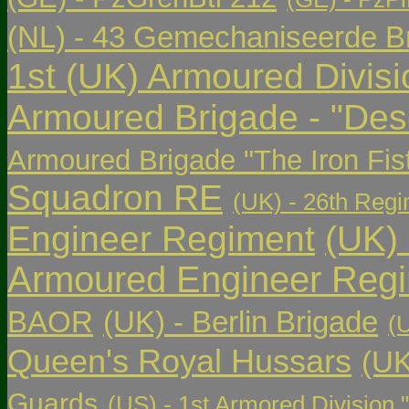
(NL) - 43 Gemechaniseerde Br
1st (UK) Armoured Divisi
Armoured Brigade - "Des
Armoured Brigade "The Iron Fis
Squadron RE
(UK) - 26th Regi
Engineer Regiment
(UK)
Armoured Engineer Reg
BAOR
(UK) - Berlin Brigade
(
Queen's Royal Hussars
(UK
Guards
(US) - 1st Armored Division 