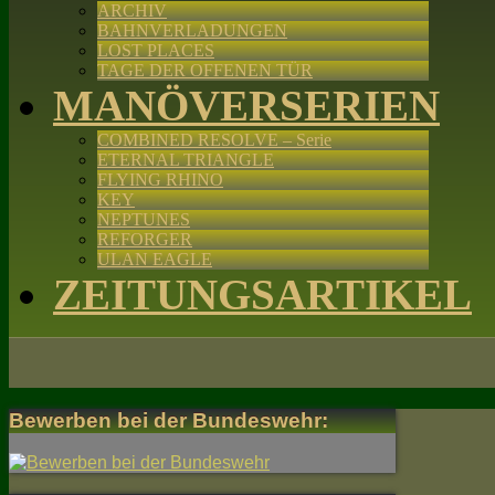
ARCHIV
BAHNVERLADUNGEN
LOST PLACES
TAGE DER OFFENEN TÜR
MANÖVERSERIEN
COMBINED RESOLVE – Serie
ETERNAL TRIANGLE
FLYING RHINO
KEY
NEPTUNES
REFORGER
ULAN EAGLE
ZEITUNGSARTIKEL
Bewerben bei der Bundeswehr: