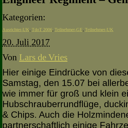
Kategorien:
Ausrichter-UK
,
TdoT 2006
,
Teilnehmer-GE
,
Teilnehmer-UK
20. Juli 2017
Von
Lars de Vries
Hier einige Eindrücke von die
Samstag, den 15.07 bei allerb
wie immer für groß und klein 
Hubschrauberrundflüge, duckin
& Chips. Auch die Holzmindener
partnerschaftlich einige Fahrz