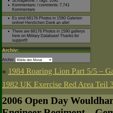
Schlagworte: / Tags: 1092
Kommentare: / comments: 7.741
Kommentare
Es sind 68176 Photos in 1590 Galerien
online! Herzlichen Dank an alle!
There are 68176 Photos in 1590 gallerys
here on Military Database! Thanks for
support!!
Archiv:
Archiv:
«
1984 Roaring Lion Part 5/5 – Ga
1982 UK Exercise Red Area Teil 3
2006 Open Day Wouldham
Engineer Regiment – Gem