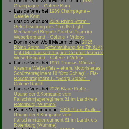
Dominik von Wolff Metternich
bei
1989
Champagne – Galerie Korn
Lars de Vries
bei
1989 Champagne –
Galerie Korn
Lars de Vries
bei
2026 Rhino Storm –
Gefechtsübung des 7th (UK) Light
Mechanised Brigade Combat Team im
Weserbergland – Galerie + Videos
Dominik von Wolff Metternich
bei
2026
Rhino Storm – Gefechtsübung des 7th (UK)
Light Mechanised Brigade Combat Team im
Weserbergland – Galerie + Videos
Lars de Vries
bei
1991 Thomas Müntzer
Kaserne Weißenfels – ehem. Motorisiertes
Schützenregiment 18 “Otto Schlag” + Fla-
Raketenregiment 11 “Georg Stöber” –
Galerie Rauch
Lars de Vries
bei
2026 Blaue Kralle –
Übung der 8.Kompanie vom
Fallschirmjägerregiment 31 im Landkreis
Rotenburg (Wümme)
Patrick Wiegmann
bei
2026 Blaue Kralle –
Übung der 8.Kompanie vom
Fallschirmjägerregiment 31 im Landkreis
Rotenburg (Wümme)