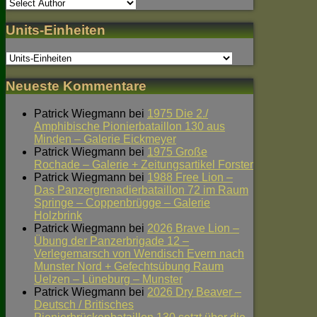
Units-Einheiten
Neueste Kommentare
Patrick Wiegmann
bei
1975 Die 2./
Amphibische Pionierbataillon 130 aus
Minden – Galerie Eickmeyer
Patrick Wiegmann
bei
1975 Große
Rochade – Galerie + Zeitungsartikel Forster
Patrick Wiegmann
bei
1988 Free Lion –
Das Panzergrenadierbataillon 72 im Raum
Springe – Coppenbrügge – Galerie
Holzbrink
Patrick Wiegmann
bei
2026 Brave Lion –
Übung der Panzerbrigade 12 –
Verlegemarsch von Wendisch Evern nach
Munster Nord + Gefechtsübung Raum
Uelzen – Lüneburg – Munster
Patrick Wiegmann
bei
2026 Dry Beaver –
Deutsch / Britisches