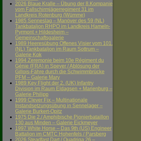
2026 Blaue Kralle – Übung der 8.Kompanie
vom Fallschirmjägerregiment 31 im
Landkreis Rotenburg (Wümme)
1985 Senneslag – Manöver des 59 (NL)
Tankbataljon RHPO im Landkreis Hameln-
Pyrmont + Hildesheim –
Gemeinschaftsgalerie
1989 Heeresübung Offenes Visier vom 101.
(NL) Tankbataljon im Raum Sottrum –
Galerie Kok
1994 Zeremonie beim 10e Régiment du
Génie (FRA) in Speyer / Ablösung der
Gillois-Fähre durch die Schwimmbrücke
PFM – Galerie Mary
1989 Key Flight der 2. (UK) Infantry
Division im Raum Eldagsen + Marienburg –
Galerie Philipp
1999 Clever Fix – Multinationale
Instandsetzungsübung in Sennelager –
Galerie Burkert-Opitz
1975 Die 2./ Amphibische Pionierbataillon
130 aus Minden – Galerie Eickmeyer
1997 White Horse – Das 9th (US) Engineer
Battalion im CMTC Hohenfels / Parsberg
2026 Steadfast Dart / Quadriga 26 –