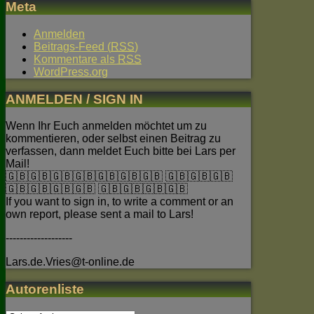
Meta
Anmelden
Beitrags-Feed (
RSS
)
Kommentare als
RSS
WordPress.org
ANMELDEN / SIGN IN
Wenn Ihr Euch anmelden möchtet um zu
kommentieren, oder selbst einen Beitrag zu
verfassen, dann meldet Euch bitte bei Lars per
Mail!
🇬🇧🇬🇧🇬🇧🇬🇧🇬🇧🇬🇧🇬🇧 🇬🇧🇬🇧🇬🇧
🇬🇧🇬🇧🇬🇧🇬🇧 🇬🇧🇬🇧🇬🇧🇬🇧
If you want to sign in, to write a comment or an
own report, please sent a mail to Lars!
-------------------
Lars.de.Vries@t-online.de
Autorenliste