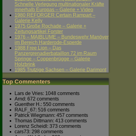
Schnelle Verlegung multinationaler Kräfte
innerhalb Europas – Galerie + Video
1980 REFORGER Certain Rampart –
Galerie Kelly
1975 Große Rochade – Galerie +
Zeitungsartikel Forster
1976 – MAIBLUME – Bundeswehr Manöver
im Bereich Harderode-Esperde
1988 Free Lion – Das
Panzergrenadierbataillon 72 im Raum
Springe – Coppenbrügge – Galerie
Holzbrink
1985 Trutzige Sachsen – Galerie Darimont
Top Commenters
Lars de Vries: 1048 comments
Arnd: 672 comments
Guenther H.: 550 comments
RALF_67: 516 comments
Patrick Wiegmann: 457 comments
Thomas Dittmann: 413 comments
Lorenz Scheidl: 373 comments
cars73: 298 comments