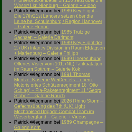
Pionierbrückenbataillon 130 setzt über die
Weser/ Lkr. Nienburg – Galerie + Video
Patrick Wiegmann
bei
1989 Key Flight –
Die 17th/21st Lancers setzen über die
Leine bei Schulenburg / Region Hannover
– Galerie Henne
Patrick Wiegmann
bei
1985 Trutzige
Sachsen – Galerie Darimont
Patrick Wiegmann
bei
1989 Key Flight der
2. (UK) Infantry Division im Raum Eldagsen
+ Marienburg – Galerie Philipp
Patrick Wiegmann
bei
1989 Heeresübung
Offenes Visier vom 101. (NL) Tankbataljon
im Raum Sottrum – Galerie Kok
Patrick Wiegmann
bei
1991 Thomas
Müntzer Kaserne Weißenfels – ehem.
Motorisiertes Schützenregiment 18 “Otto
Schlag” + Fla-Raketenregiment 11 “Georg
Stöber” – Galerie Rauch
Patrick Wiegmann
bei
2026 Rhino Storm –
Gefechtsübung des 7th (UK) Light
Mechanised Brigade Combat Team im
Weserbergland – Galerie + Videos
Patrick Wiegmann
bei
1989 Champagne –
Galerie Korn