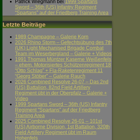
Patrick Wiegmann
bei
1999 Spartans
Sword – 36th (US) Infantry Regiment
“Spartans” auf der Friedberg Training Area
Letzte Beiträge
1989 Champagne – Galerie Korn
2026 Rhino Storm – Gefechtsübung des 7th
(UK) Light Mechanised Brigade Combat
Team im Weserbergland – Galerie + Videos
1991 Thomas Müntzer Kaserne Weißenfels
– ehem. Motorisiertes Schützenregiment 18
“Otto Schlag” + Fla-Raketenregiment 11
“Georg Stöber” – Galerie Rauch
2026 Combined Resolve 26-07 – Das 2nd
(US) Battalion, 82nd Field Artillery
Regiment übt in der Oberpfalz – Galerie +
Video
1999 Spartans Sword – 36th (US) Infantry
Regiment “Spartans” auf der Friedberg
Training Area
2025 Combined Resolve 26-01 – 101st
(US) Airborne Division, 1st Battalion, 320th
Field Artillery Regiment übt im Raum
Hohenfels