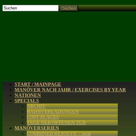
Suchen
START / MAINPAGE
MANÖVER NACH JAHR / EXERCISES BY YEAR
NATIONEN
SPECIALS
ARCHIV
BAHNVERLADUNGEN
LOST PLACES
TAGE DER OFFENEN TÜR
MANÖVERSERIEN
COMBINED RESOLVE – Serie