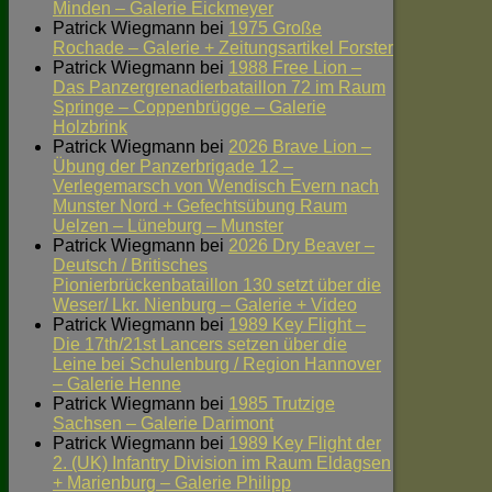
Minden – Galerie Eickmeyer
Patrick Wiegmann
bei
1975 Große
Rochade – Galerie + Zeitungsartikel Forster
Patrick Wiegmann
bei
1988 Free Lion –
Das Panzergrenadierbataillon 72 im Raum
Springe – Coppenbrügge – Galerie
Holzbrink
Patrick Wiegmann
bei
2026 Brave Lion –
Übung der Panzerbrigade 12 –
Verlegemarsch von Wendisch Evern nach
Munster Nord + Gefechtsübung Raum
Uelzen – Lüneburg – Munster
Patrick Wiegmann
bei
2026 Dry Beaver –
Deutsch / Britisches
Pionierbrückenbataillon 130 setzt über die
Weser/ Lkr. Nienburg – Galerie + Video
Patrick Wiegmann
bei
1989 Key Flight –
Die 17th/21st Lancers setzen über die
Leine bei Schulenburg / Region Hannover
– Galerie Henne
Patrick Wiegmann
bei
1985 Trutzige
Sachsen – Galerie Darimont
Patrick Wiegmann
bei
1989 Key Flight der
2. (UK) Infantry Division im Raum Eldagsen
+ Marienburg – Galerie Philipp