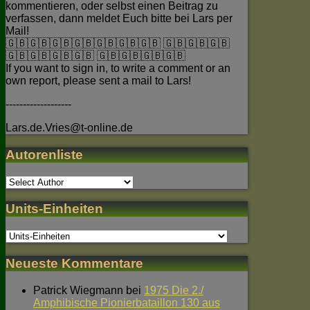
kommentieren, oder selbst einen Beitrag zu
verfassen, dann meldet Euch bitte bei Lars per
Mail!
🇬🇧🇬🇧🇬🇧🇬🇧🇬🇧🇬🇧🇬🇧 🇬🇧🇬🇧🇬🇧
🇬🇧🇬🇧🇬🇧🇬🇧 🇬🇧🇬🇧🇬🇧🇬🇧
If you want to sign in, to write a comment or an
own report, please sent a mail to Lars!
-------------------
Lars.de.Vries@t-online.de
Autorenliste
Units-Einheiten
Neueste Kommentare
Patrick Wiegmann
bei
1975 Die 2./
Amphibische Pionierbataillon 130 aus