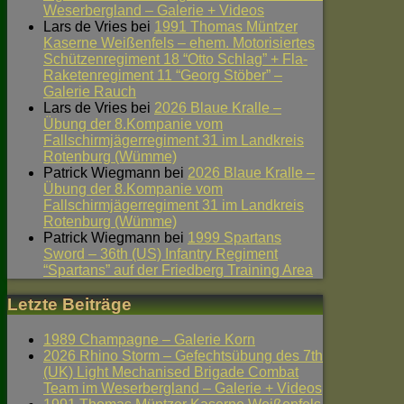
Weserbergland – Galerie + Videos
Lars de Vries
bei
1991 Thomas Müntzer
Kaserne Weißenfels – ehem. Motorisiertes
Schützenregiment 18 “Otto Schlag” + Fla-
Raketenregiment 11 “Georg Stöber” –
Galerie Rauch
Lars de Vries
bei
2026 Blaue Kralle –
Übung der 8.Kompanie vom
Fallschirmjägerregiment 31 im Landkreis
Rotenburg (Wümme)
Patrick Wiegmann
bei
2026 Blaue Kralle –
Übung der 8.Kompanie vom
Fallschirmjägerregiment 31 im Landkreis
Rotenburg (Wümme)
Patrick Wiegmann
bei
1999 Spartans
Sword – 36th (US) Infantry Regiment
“Spartans” auf der Friedberg Training Area
Letzte Beiträge
1989 Champagne – Galerie Korn
2026 Rhino Storm – Gefechtsübung des 7th
(UK) Light Mechanised Brigade Combat
Team im Weserbergland – Galerie + Videos