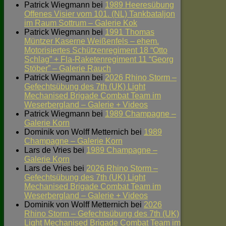
Patrick Wiegmann
bei
1989 Heeresübung
Offenes Visier vom 101. (NL) Tankbataljon
im Raum Sottrum – Galerie Kok
Patrick Wiegmann
bei
1991 Thomas
Müntzer Kaserne Weißenfels – ehem.
Motorisiertes Schützenregiment 18 “Otto
Schlag” + Fla-Raketenregiment 11 “Georg
Stöber” – Galerie Rauch
Patrick Wiegmann
bei
2026 Rhino Storm –
Gefechtsübung des 7th (UK) Light
Mechanised Brigade Combat Team im
Weserbergland – Galerie + Videos
Patrick Wiegmann
bei
1989 Champagne –
Galerie Korn
Dominik von Wolff Metternich
bei
1989
Champagne – Galerie Korn
Lars de Vries
bei
1989 Champagne –
Galerie Korn
Lars de Vries
bei
2026 Rhino Storm –
Gefechtsübung des 7th (UK) Light
Mechanised Brigade Combat Team im
Weserbergland – Galerie + Videos
Dominik von Wolff Metternich
bei
2026
Rhino Storm – Gefechtsübung des 7th (UK)
Light Mechanised Brigade Combat Team im