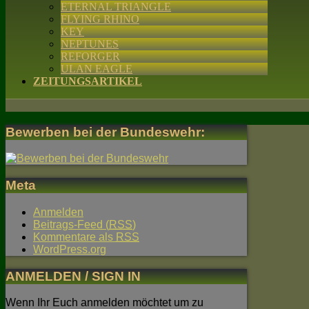
ETERNAL TRIANGLE
FLYING RHINO
KEY
NEPTUNES
REFORGER
ULAN EAGLE
ZEITUNGSARTIKEL
Bewerben bei der Bundeswehr:
Meta
Anmelden
Beitrags-Feed (
RSS
)
Kommentare als
RSS
WordPress.org
ANMELDEN / SIGN IN
Wenn Ihr Euch anmelden möchtet um zu