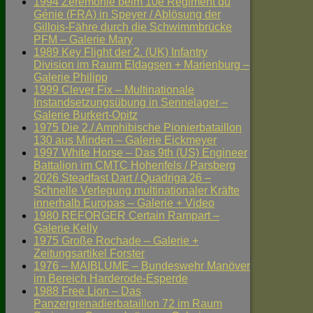
1994 Zeremonie beim 10e Régiment du
Génie (FRA) in Speyer / Ablösung der
Gillois-Fähre durch die Schwimmbrücke
PFM – Galerie Mary
1989 Key Flight der 2. (UK) Infantry
Division im Raum Eldagsen + Marienburg –
Galerie Philipp
1999 Clever Fix – Multinationale
Instandsetzungsübung in Sennelager –
Galerie Burkert-Opitz
1975 Die 2./ Amphibische Pionierbataillon
130 aus Minden – Galerie Eickmeyer
1997 White Horse – Das 9th (US) Engineer
Battalion im CMTC Hohenfels / Parsberg
2026 Steadfast Dart / Quadriga 26 –
Schnelle Verlegung multinationaler Kräfte
innerhalb Europas – Galerie + Video
1980 REFORGER Certain Rampart –
Galerie Kelly
1975 Große Rochade – Galerie +
Zeitungsartikel Forster
1976 – MAIBLUME – Bundeswehr Manöver
im Bereich Harderode-Esperde
1988 Free Lion – Das
Panzergrenadierbataillon 72 im Raum