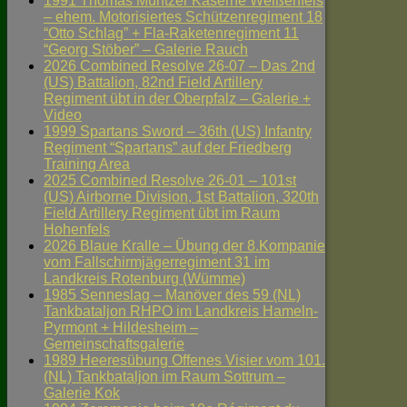
1991 Thomas Müntzer Kaserne Weißenfels
– ehem. Motorisiertes Schützenregiment 18
“Otto Schlag” + Fla-Raketenregiment 11
“Georg Stöber” – Galerie Rauch
2026 Combined Resolve 26-07 – Das 2nd
(US) Battalion, 82nd Field Artillery
Regiment übt in der Oberpfalz – Galerie +
Video
1999 Spartans Sword – 36th (US) Infantry
Regiment “Spartans” auf der Friedberg
Training Area
2025 Combined Resolve 26-01 – 101st
(US) Airborne Division, 1st Battalion, 320th
Field Artillery Regiment übt im Raum
Hohenfels
2026 Blaue Kralle – Übung der 8.Kompanie
vom Fallschirmjägerregiment 31 im
Landkreis Rotenburg (Wümme)
1985 Senneslag – Manöver des 59 (NL)
Tankbataljon RHPO im Landkreis Hameln-
Pyrmont + Hildesheim –
Gemeinschaftsgalerie
1989 Heeresübung Offenes Visier vom 101.
(NL) Tankbataljon im Raum Sottrum –
Galerie Kok