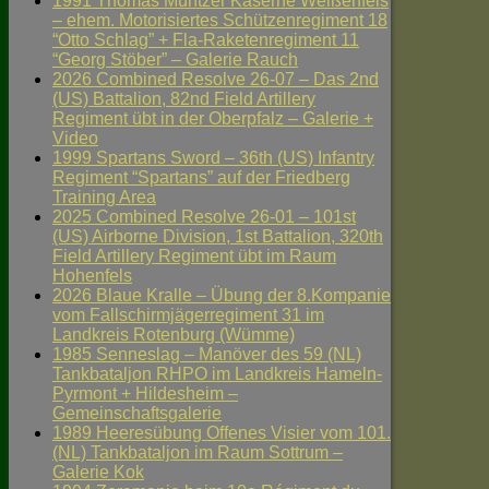
1991 Thomas Müntzer Kaserne Weißenfels
– ehem. Motorisiertes Schützenregiment 18
“Otto Schlag” + Fla-Raketenregiment 11
“Georg Stöber” – Galerie Rauch
2026 Combined Resolve 26-07 – Das 2nd
(US) Battalion, 82nd Field Artillery
Regiment übt in der Oberpfalz – Galerie +
Video
1999 Spartans Sword – 36th (US) Infantry
Regiment “Spartans” auf der Friedberg
Training Area
2025 Combined Resolve 26-01 – 101st
(US) Airborne Division, 1st Battalion, 320th
Field Artillery Regiment übt im Raum
Hohenfels
2026 Blaue Kralle – Übung der 8.Kompanie
vom Fallschirmjägerregiment 31 im
Landkreis Rotenburg (Wümme)
1985 Senneslag – Manöver des 59 (NL)
Tankbataljon RHPO im Landkreis Hameln-
Pyrmont + Hildesheim –
Gemeinschaftsgalerie
1989 Heeresübung Offenes Visier vom 101.
(NL) Tankbataljon im Raum Sottrum –
Galerie Kok