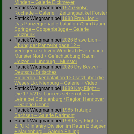
Minden – Galerie Eickmeyer
Patrick Wiegmann
bei
1975 Große
Rochade – Galerie + Zeitungsartikel Forster
Patrick Wiegmann
bei
1988 Free Lion –
Das Panzergrenadierbataillon 72 im Raum
Springe – Coppenbrügge – Galerie
Holzbrink
Patrick Wiegmann
bei
2026 Brave Lion –
Übung der Panzerbrigade 12 –
Verlegemarsch von Wendisch Evern nach
Munster Nord + Gefechtsübung Raum
Uelzen – Lüneburg – Munster
Patrick Wiegmann
bei
2026 Dry Beaver –
Deutsch / Britisches
Pionierbrückenbataillon 130 setzt über die
Weser/ Lkr. Nienburg – Galerie + Video
Patrick Wiegmann
bei
1989 Key Flight –
Die 17th/21st Lancers setzen über die
Leine bei Schulenburg / Region Hannover
– Galerie Henne
Patrick Wiegmann
bei
1985 Trutzige
Sachsen – Galerie Darimont
Patrick Wiegmann
bei
1989 Key Flight der
2. (UK) Infantry Division im Raum Eldagsen
+ Marienburg – Galerie Philipp