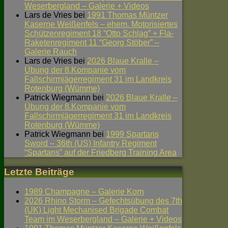
Weserbergland – Galerie + Videos
Lars de Vries
bei
1991 Thomas Müntzer
Kaserne Weißenfels – ehem. Motorisiertes
Schützenregiment 18 “Otto Schlag” + Fla-
Raketenregiment 11 “Georg Stöber” –
Galerie Rauch
Lars de Vries
bei
2026 Blaue Kralle –
Übung der 8.Kompanie vom
Fallschirmjägerregiment 31 im Landkreis
Rotenburg (Wümme)
Patrick Wiegmann
bei
2026 Blaue Kralle –
Übung der 8.Kompanie vom
Fallschirmjägerregiment 31 im Landkreis
Rotenburg (Wümme)
Patrick Wiegmann
bei
1999 Spartans
Sword – 36th (US) Infantry Regiment
“Spartans” auf der Friedberg Training Area
Letzte Beiträge
1989 Champagne – Galerie Korn
2026 Rhino Storm – Gefechtsübung des 7th
(UK) Light Mechanised Brigade Combat
Team im Weserbergland – Galerie + Videos