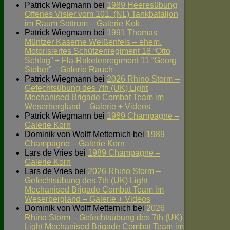
Patrick Wiegmann
bei
1989 Heeresübung
Offenes Visier vom 101. (NL) Tankbataljon
im Raum Sottrum – Galerie Kok
Patrick Wiegmann
bei
1991 Thomas
Müntzer Kaserne Weißenfels – ehem.
Motorisiertes Schützenregiment 18 “Otto
Schlag” + Fla-Raketenregiment 11 “Georg
Stöber” – Galerie Rauch
Patrick Wiegmann
bei
2026 Rhino Storm –
Gefechtsübung des 7th (UK) Light
Mechanised Brigade Combat Team im
Weserbergland – Galerie + Videos
Patrick Wiegmann
bei
1989 Champagne –
Galerie Korn
Dominik von Wolff Metternich
bei
1989
Champagne – Galerie Korn
Lars de Vries
bei
1989 Champagne –
Galerie Korn
Lars de Vries
bei
2026 Rhino Storm –
Gefechtsübung des 7th (UK) Light
Mechanised Brigade Combat Team im
Weserbergland – Galerie + Videos
Dominik von Wolff Metternich
bei
2026
Rhino Storm – Gefechtsübung des 7th (UK)
Light Mechanised Brigade Combat Team im