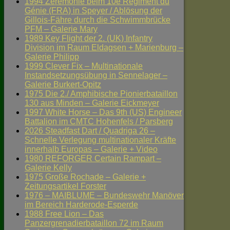
1994 Zeremonie beim 10e Régiment du
Génie (FRA) in Speyer / Ablösung der
Gillois-Fähre durch die Schwimmbrücke
PFM – Galerie Mary
1989 Key Flight der 2. (UK) Infantry
Division im Raum Eldagsen + Marienburg –
Galerie Philipp
1999 Clever Fix – Multinationale
Instandsetzungsübung in Sennelager –
Galerie Burkert-Opitz
1975 Die 2./ Amphibische Pionierbataillon
130 aus Minden – Galerie Eickmeyer
1997 White Horse – Das 9th (US) Engineer
Battalion im CMTC Hohenfels / Parsberg
2026 Steadfast Dart / Quadriga 26 –
Schnelle Verlegung multinationaler Kräfte
innerhalb Europas – Galerie + Video
1980 REFORGER Certain Rampart –
Galerie Kelly
1975 Große Rochade – Galerie +
Zeitungsartikel Forster
1976 – MAIBLUME – Bundeswehr Manöver
im Bereich Harderode-Esperde
1988 Free Lion – Das
Panzergrenadierbataillon 72 im Raum