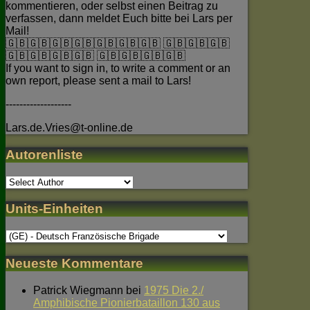
kommentieren, oder selbst einen Beitrag zu
verfassen, dann meldet Euch bitte bei Lars per
Mail!
🇬🇧🇬🇧🇬🇧🇬🇧🇬🇧🇬🇧🇬🇧 🇬🇧🇬🇧🇬🇧
🇬🇧🇬🇧🇬🇧🇬🇧 🇬🇧🇬🇧🇬🇧🇬🇧
If you want to sign in, to write a comment or an
own report, please sent a mail to Lars!
-------------------
Lars.de.Vries@t-online.de
Autorenliste
Units-Einheiten
Neueste Kommentare
Patrick Wiegmann
bei
1975 Die 2./
Amphibische Pionierbataillon 130 aus