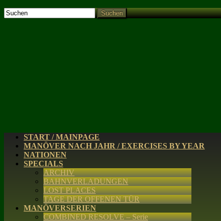
Suchen
START / MAINPAGE
MANÖVER NACH JAHR / EXERCISES BY YEAR
NATIONEN
SPECIALS
ARCHIV
BAHNVERLADUNGEN
LOST PLACES
TAGE DER OFFENEN TÜR
MANÖVERSERIEN
COMBINED RESOLVE – Serie