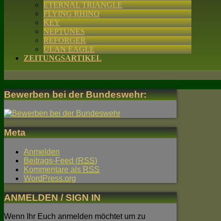
ETERNAL TRIANGLE
FLYING RHINO
KEY
NEPTUNES
REFORGER
ULAN EAGLE
ZEITUNGSARTIKEL
Bewerben bei der Bundeswehr:
Meta
Anmelden
Beitrags-Feed (
RSS
)
Kommentare als
RSS
WordPress.org
ANMELDEN / SIGN IN
Wenn Ihr Euch anmelden möchtet um zu