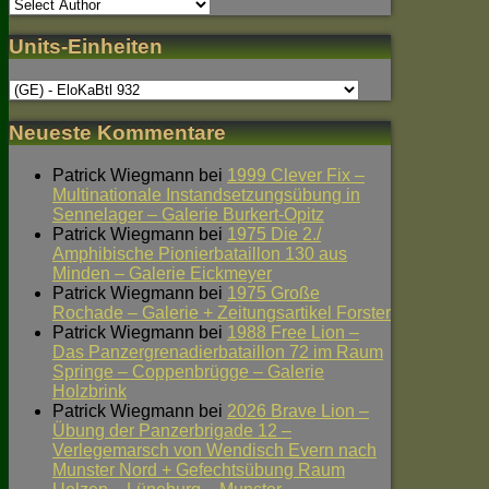
Units-Einheiten
Neueste Kommentare
Patrick Wiegmann
bei
1999 Clever Fix –
Multinationale Instandsetzungsübung in
Sennelager – Galerie Burkert-Opitz
Patrick Wiegmann
bei
1975 Die 2./
Amphibische Pionierbataillon 130 aus
Minden – Galerie Eickmeyer
Patrick Wiegmann
bei
1975 Große
Rochade – Galerie + Zeitungsartikel Forster
Patrick Wiegmann
bei
1988 Free Lion –
Das Panzergrenadierbataillon 72 im Raum
Springe – Coppenbrügge – Galerie
Holzbrink
Patrick Wiegmann
bei
2026 Brave Lion –
Übung der Panzerbrigade 12 –
Verlegemarsch von Wendisch Evern nach
Munster Nord + Gefechtsübung Raum