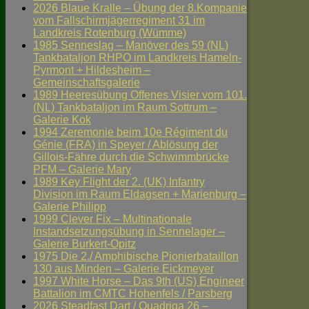
2026 Blaue Kralle – Übung der 8.Kompanie
vom Fallschirmjägerregiment 31 im
Landkreis Rotenburg (Wümme)
1985 Senneslag – Manöver des 59 (NL)
Tankbataljon RHPO im Landkreis Hameln-
Pyrmont + Hildesheim –
Gemeinschaftsgalerie
1989 Heeresübung Offenes Visier vom 101.
(NL) Tankbataljon im Raum Sottrum –
Galerie Kok
1994 Zeremonie beim 10e Régiment du
Génie (FRA) in Speyer / Ablösung der
Gillois-Fähre durch die Schwimmbrücke
PFM – Galerie Mary
1989 Key Flight der 2. (UK) Infantry
Division im Raum Eldagsen + Marienburg –
Galerie Philipp
1999 Clever Fix – Multinationale
Instandsetzungsübung in Sennelager –
Galerie Burkert-Opitz
1975 Die 2./ Amphibische Pionierbataillon
130 aus Minden – Galerie Eickmeyer
1997 White Horse – Das 9th (US) Engineer
Battalion im CMTC Hohenfels / Parsberg
2026 Steadfast Dart / Quadriga 26 –