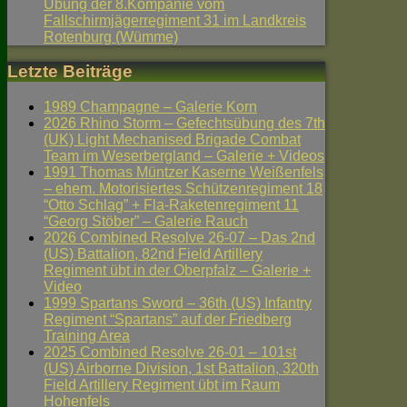
Übung der 8.Kompanie vom
Fallschirmjägerregiment 31 im Landkreis
Rotenburg (Wümme)
Letzte Beiträge
1989 Champagne – Galerie Korn
2026 Rhino Storm – Gefechtsübung des 7th
(UK) Light Mechanised Brigade Combat
Team im Weserbergland – Galerie + Videos
1991 Thomas Müntzer Kaserne Weißenfels
– ehem. Motorisiertes Schützenregiment 18
“Otto Schlag” + Fla-Raketenregiment 11
“Georg Stöber” – Galerie Rauch
2026 Combined Resolve 26-07 – Das 2nd
(US) Battalion, 82nd Field Artillery
Regiment übt in der Oberpfalz – Galerie +
Video
1999 Spartans Sword – 36th (US) Infantry
Regiment “Spartans” auf der Friedberg
Training Area
2025 Combined Resolve 26-01 – 101st
(US) Airborne Division, 1st Battalion, 320th
Field Artillery Regiment übt im Raum
Hohenfels