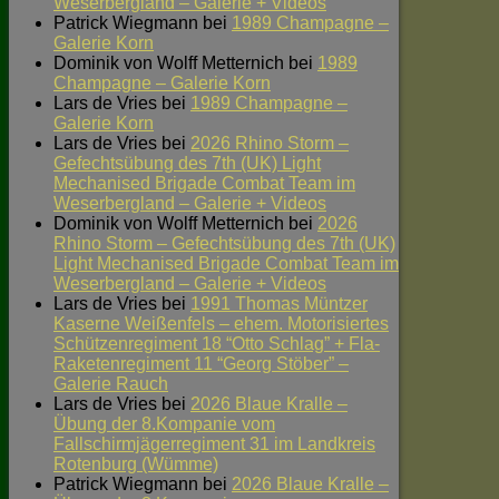
Weserbergland – Galerie + Videos
Patrick Wiegmann
bei
1989 Champagne –
Galerie Korn
Dominik von Wolff Metternich
bei
1989
Champagne – Galerie Korn
Lars de Vries
bei
1989 Champagne –
Galerie Korn
Lars de Vries
bei
2026 Rhino Storm –
Gefechtsübung des 7th (UK) Light
Mechanised Brigade Combat Team im
Weserbergland – Galerie + Videos
Dominik von Wolff Metternich
bei
2026
Rhino Storm – Gefechtsübung des 7th (UK)
Light Mechanised Brigade Combat Team im
Weserbergland – Galerie + Videos
Lars de Vries
bei
1991 Thomas Müntzer
Kaserne Weißenfels – ehem. Motorisiertes
Schützenregiment 18 “Otto Schlag” + Fla-
Raketenregiment 11 “Georg Stöber” –
Galerie Rauch
Lars de Vries
bei
2026 Blaue Kralle –
Übung der 8.Kompanie vom
Fallschirmjägerregiment 31 im Landkreis
Rotenburg (Wümme)
Patrick Wiegmann
bei
2026 Blaue Kralle –