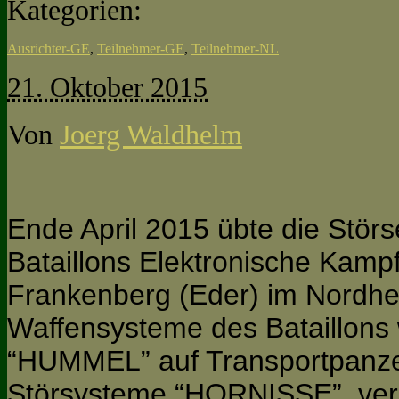
Kategorien:
Ausrichter-GE
,
Teilnehmer-GE
,
Teilnehmer-NL
21. Oktober 2015
Von
Joerg Waldhelm
Ende April 2015 übte die Stö
Bataillons Elektronische Kamp
Frankenberg (Eder) im Nordhe
Waffensysteme des Bataillons
“HUMMEL” auf Transportpanz
Störsysteme “HORNISSE”, verla