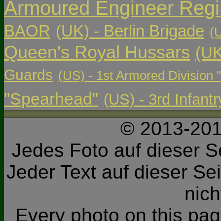
Armoured Engineer Reg
BAOR
(UK) - Berlin Brigade
(
Queen's Royal Hussars
(UK
Guards
(US) - 1st Armored Division 
"Spearhead"
(US) - 3rd Infant
© 2013-201
Jedes Foto auf dieser Se
Jeder Text auf dieser Sei
nic
Every photo on this page