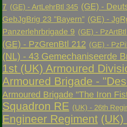
(GE) - Deut
7
(GE) - ArtLehrBtl 345
GebJgBrig 23 ”Bayern”
(GE) - JgR
Panzerlehrbrigade 9
(GE) - PzArtBtl
(GE) - PzGrenBtl 212
(GE) - PzPi
(NL) - 43 Gemechaniseerde Br
1st (UK) Armoured Divisi
Armoured Brigade - "Des
Armoured Brigade "The Iron Fis
Squadron RE
(UK) - 26th Regi
Engineer Regiment
(UK)