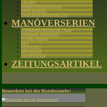
ARCHIV
BAHNVERLADUNGEN
LOST PLACES
TAGE DER OFFENEN TÜR
MANÖVERSERIEN
COMBINED RESOLVE – Serie
ETERNAL TRIANGLE
FLYING RHINO
KEY
NEPTUNES
REFORGER
ULAN EAGLE
ZEITUNGSARTIKEL
Bewerben bei der Bundeswehr: