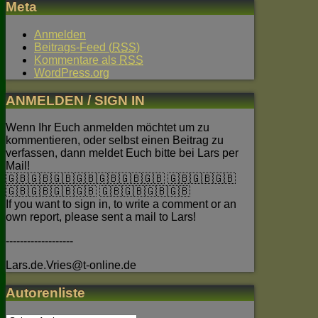
Meta
Anmelden
Beitrags-Feed (
RSS
)
Kommentare als
RSS
WordPress.org
ANMELDEN / SIGN IN
Wenn Ihr Euch anmelden möchtet um zu
kommentieren, oder selbst einen Beitrag zu
verfassen, dann meldet Euch bitte bei Lars per
Mail!
🇬🇧🇬🇧🇬🇧🇬🇧🇬🇧🇬🇧🇬🇧 🇬🇧🇬🇧🇬🇧
🇬🇧🇬🇧🇬🇧🇬🇧 🇬🇧🇬🇧🇬🇧🇬🇧
If you want to sign in, to write a comment or an
own report, please sent a mail to Lars!
-------------------
Lars.de.Vries@t-online.de
Autorenliste