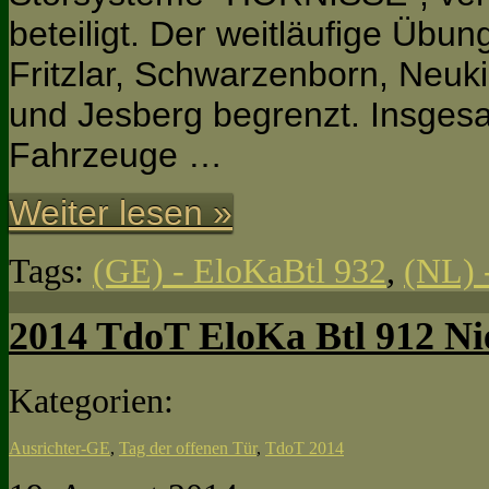
beteiligt. Der weitläufige Üb
Fritzlar, Schwarzenborn, Neuk
und Jesberg begrenzt. Insges
Fahrzeuge …
Weiter lesen »
Tags:
(GE) - EloKaBtl 932
,
(NL)
2014 TdoT EloKa Btl 912 Ni
Kategorien:
Ausrichter-GE
,
Tag der offenen Tür
,
TdoT 2014