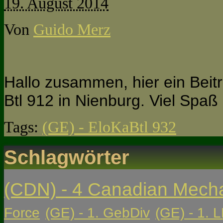
19. August 2014
Von
Guido Merz
Hallo zusammen, hier ein Bei
Btl 912 in Nienburg. Viel Spa
Tags:
(GE) - EloKaBtl 932
Schlagwörter
(CDN) - 4 Canadian Mech
Force
(GE) - 1. GebDiv
(GE) - 1. L