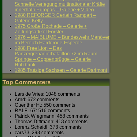
Schnelle Verlegung multinationaler Kräfte
innerhalb Europas – Galerie + Video
1980 REFORGER Certain Rampart –
Galerie Kelly
1975 Große Rochade – Galerie +
Zeitungsartikel Forster
1976 – MAIBLUME – Bundeswehr Manöver
im Bereich Harderode-Esperde
1988 Free Lion – Das
Panzergrenadierbataillon 72 im Raum
Springe – Coppenbrügge – Galerie
Holzbrink
1985 Trutzige Sachsen – Galerie Darimont
Top Commenters
Lars de Vries: 1048 comments
Arnd: 672 comments
Guenther H.: 550 comments
RALF_67: 516 comments
Patrick Wiegmann: 458 comments
Thomas Dittmann: 413 comments
Lorenz Scheidl: 373 comments
cars73: 298 comments