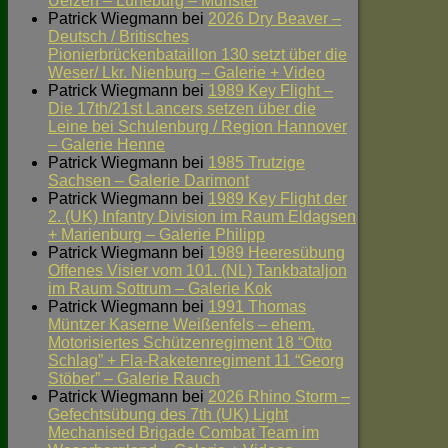
Uelzen – Lüneburg – Munster
Patrick Wiegmann
bei
2026 Dry Beaver –
Deutsch / Britisches
Pionierbrückenbataillon 130 setzt über die
Weser/ Lkr. Nienburg – Galerie + Video
Patrick Wiegmann
bei
1989 Key Flight –
Die 17th/21st Lancers setzen über die
Leine bei Schulenburg / Region Hannover
– Galerie Henne
Patrick Wiegmann
bei
1985 Trutzige
Sachsen – Galerie Darimont
Patrick Wiegmann
bei
1989 Key Flight der
2. (UK) Infantry Division im Raum Eldagsen
+ Marienburg – Galerie Philipp
Patrick Wiegmann
bei
1989 Heeresübung
Offenes Visier vom 101. (NL) Tankbataljon
im Raum Sottrum – Galerie Kok
Patrick Wiegmann
bei
1991 Thomas
Müntzer Kaserne Weißenfels – ehem.
Motorisiertes Schützenregiment 18 “Otto
Schlag” + Fla-Raketenregiment 11 “Georg
Stöber” – Galerie Rauch
Patrick Wiegmann
bei
2026 Rhino Storm –
Gefechtsübung des 7th (UK) Light
Mechanised Brigade Combat Team im