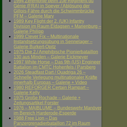
1994 Zeremonie beim 10e Régiment du
Génie (FRA) in Speyer / Ablösung der
Gillois-Fähre durch die Schwimmbrücke
PFM – Galerie Mary
1989 Key Flight der 2. (UK) Infantry
Division im Raum Eldagsen + Marienburg –
Galerie Philipp
1999 Clever Fix – Multinationale
Instandsetzungsübung in Sennelager –
Galerie Burkert-Opitz
1975 Die 2./ Amphibische Pionierbataillon
130 aus Minden – Galerie Eickmeyer
1997 White Horse – Das 9th (US) Engineer
Battalion im CMTC Hohenfels / Parsberg
2026 Steadfast Dart / Quadriga 26 –
Schnelle Verlegung multinationaler Kräfte
innerhalb Europas – Galerie + Video
1980 REFORGER Certain Rampart –
Galerie Kelly
1975 Große Rochade – Galerie +
Zeitungsartikel Forster
1976 – MAIBLUME – Bundeswehr Manöver
im Bereich Harderode-Esperde
1988 Free Lion – Das
Panzergrenadierbataillon 72 im Raum