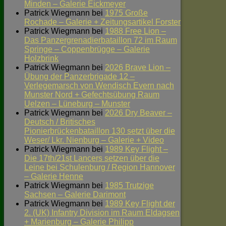
Minden – Galerie Eickmeyer
Patrick Wiegmann
bei
1975 Große
Rochade – Galerie + Zeitungsartikel Forster
Patrick Wiegmann
bei
1988 Free Lion –
Das Panzergrenadierbataillon 72 im Raum
Springe – Coppenbrügge – Galerie
Holzbrink
Patrick Wiegmann
bei
2026 Brave Lion –
Übung der Panzerbrigade 12 –
Verlegemarsch von Wendisch Evern nach
Munster Nord + Gefechtsübung Raum
Uelzen – Lüneburg – Munster
Patrick Wiegmann
bei
2026 Dry Beaver –
Deutsch / Britisches
Pionierbrückenbataillon 130 setzt über die
Weser/ Lkr. Nienburg – Galerie + Video
Patrick Wiegmann
bei
1989 Key Flight –
Die 17th/21st Lancers setzen über die
Leine bei Schulenburg / Region Hannover
– Galerie Henne
Patrick Wiegmann
bei
1985 Trutzige
Sachsen – Galerie Darimont
Patrick Wiegmann
bei
1989 Key Flight der
2. (UK) Infantry Division im Raum Eldagsen
+ Marienburg – Galerie Philipp