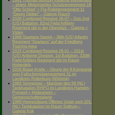
1991 Thomas Müntzer Kaserne Weißenfels
– ehem. Motorisiertes Schützenregiment 18
“Otto Schlag” + Fla-Raketenregiment 11
“Georg Stöber” – Galerie Rauch
2026 Combined Resolve 26-07 – Das 2nd
(US) Battalion, 82nd Field Artillery
Regiment übt in der Oberpfalz – Galerie +
Video
1999 Spartans Sword – 36th (US) Infantry
Regiment “Spartans” auf der Friedberg
Training Area
2025 Combined Resolve 26-01 – 101st
(US) Airborne Division, 1st Battalion, 320th
Field Artillery Regiment übt im Raum
Hohenfels
2026 Blaue Kralle – Übung der 8.Kompanie
vom Fallschirmjägerregiment 31 im
Landkreis Rotenburg (Wümme)
1985 Senneslag – Manöver des 59 (NL)
Tankbataljon RHPO im Landkreis Hameln-
Pyrmont + Hildesheim –
Gemeinschaftsgalerie
1989 Heeresübung Offenes Visier vom 101.
(NL) Tankbataljon im Raum Sottrum –
Galerie Kok