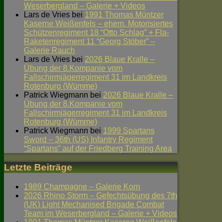
Weserbergland – Galerie + Videos
Lars de Vries
bei
1991 Thomas Müntzer
Kaserne Weißenfels – ehem. Motorisiertes
Schützenregiment 18 “Otto Schlag” + Fla-
Raketenregiment 11 “Georg Stöber” –
Galerie Rauch
Lars de Vries
bei
2026 Blaue Kralle –
Übung der 8.Kompanie vom
Fallschirmjägerregiment 31 im Landkreis
Rotenburg (Wümme)
Patrick Wiegmann
bei
2026 Blaue Kralle –
Übung der 8.Kompanie vom
Fallschirmjägerregiment 31 im Landkreis
Rotenburg (Wümme)
Patrick Wiegmann
bei
1999 Spartans
Sword – 36th (US) Infantry Regiment
“Spartans” auf der Friedberg Training Area
Letzte Beiträge
1989 Champagne – Galerie Korn
2026 Rhino Storm – Gefechtsübung des 7th
(UK) Light Mechanised Brigade Combat
Team im Weserbergland – Galerie + Videos