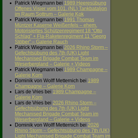
Patrick Wiegmann
bei
1989 Heeresübung
Offenes Visier vom 101. (NL) Tankbataljon
im Raum Sottrum – Galerie Kok
Patrick Wiegmann
bei
1991 Thomas
Müntzer Kaserne Weißenfels – ehem.
Motorisiertes Schützenregiment 18 “Otto
Schlag” + Fla-Raketenregiment 11 “Georg
Stöber” – Galerie Rauch
Patrick Wiegmann
bei
2026 Rhino Storm –
Gefechtsübung des 7th (UK) Light
Mechanised Brigade Combat Team im
Weserbergland – Galerie + Videos
Patrick Wiegmann
bei
1989 Champagne –
Galerie Korn
Dominik von Wolff Metternich
bei
1989
Champagne – Galerie Korn
Lars de Vries
bei
1989 Champagne –
Galerie Korn
Lars de Vries
bei
2026 Rhino Storm –
Gefechtsübung des 7th (UK) Light
Mechanised Brigade Combat Team im
Weserbergland – Galerie + Videos
Dominik von Wolff Metternich
bei
2026
Rhino Storm – Gefechtsübung des 7th (UK)
Light Mechanised Brigade Combat Team im