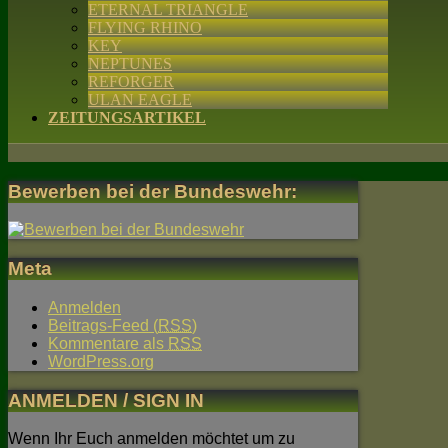
ETERNAL TRIANGLE
FLYING RHINO
KEY
NEPTUNES
REFORGER
ULAN EAGLE
ZEITUNGSARTIKEL
Bewerben bei der Bundeswehr:
Meta
Anmelden
Beitrags-Feed (
RSS
)
Kommentare als
RSS
WordPress.org
ANMELDEN / SIGN IN
Wenn Ihr Euch anmelden möchtet um zu