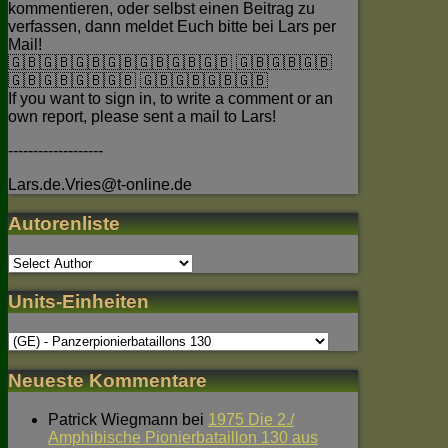
kommentieren, oder selbst einen Beitrag zu
verfassen, dann meldet Euch bitte bei Lars per
Mail!
🇬🇧🇬🇧🇬🇧🇬🇧🇬🇧🇬🇧🇬🇧 🇬🇧🇬🇧🇬🇧
🇬🇧🇬🇧🇬🇧🇬🇧 🇬🇧🇬🇧🇬🇧🇬🇧
If you want to sign in, to write a comment or an
own report, please sent a mail to Lars!
-------------------
Lars.de.Vries@t-online.de
Autorenliste
Units-Einheiten
Neueste Kommentare
Patrick Wiegmann
bei
1975 Die 2./
Amphibische Pionierbataillon 130 aus