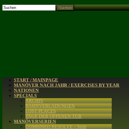
Suchen
START / MAINPAGE
MANÖVER NACH JAHR / EXERCISES BY YEAR
NATIONEN
SPECIALS
ARCHIV
BAHNVERLADUNGEN
LOST PLACES
TAGE DER OFFENEN TÜR
MANÖVERSERIEN
COMBINED RESOLVE – Serie