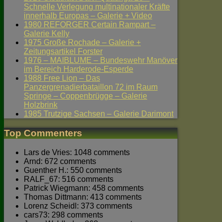
Schnelle Verlegung multinationaler Kräfte
innerhalb Europas – Galerie + Video
1980 REFORGER Certain Rampart –
Galerie Kelly
1975 Große Rochade – Galerie +
Zeitungsartikel Forster
1976 – MAIBLUME – Bundeswehr Manöver
im Bereich Harderode-Esperde
1988 Free Lion – Das
Panzergrenadierbataillon 72 im Raum
Springe – Coppenbrügge – Galerie
Holzbrink
1985 Trutzige Sachsen – Galerie Darimont
Top Commenters
Lars de Vries: 1048 comments
Arnd: 672 comments
Guenther H.: 550 comments
RALF_67: 516 comments
Patrick Wiegmann: 458 comments
Thomas Dittmann: 413 comments
Lorenz Scheidl: 373 comments
cars73: 298 comments