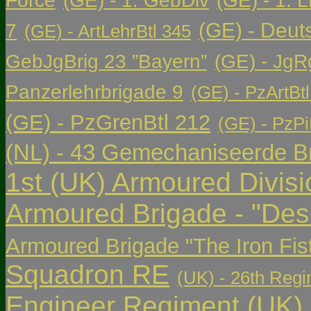
Force
(GE) - 1. GebDiv
(GE) - 1. L
(GE) - Deut
7
(GE) - ArtLehrBtl 345
GebJgBrig 23 ”Bayern”
(GE) - JgR
Panzerlehrbrigade 9
(GE) - PzArtBtl
(GE) - PzGrenBtl 212
(GE) - PzPi
(NL) - 43 Gemechaniseerde Br
1st (UK) Armoured Divisi
Armoured Brigade - "Des
Armoured Brigade "The Iron Fis
Squadron RE
(UK) - 26th Regi
Engineer Regiment
(UK)