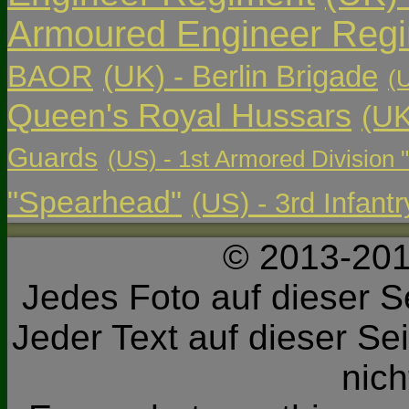
Armoured Engineer Reg
BAOR
(UK) - Berlin Brigade
(
Queen's Royal Hussars
(UK
Guards
(US) - 1st Armored Division 
"Spearhead"
(US) - 3rd Infant
© 2013-201
Jedes Foto auf dieser Se
Jeder Text auf dieser Sei
nic