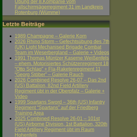
Übung der 8.Kompanie vom
Fallschirmjägerregiment 31 im Landkreis
Rotenburg (Wümme)
Letzte Beiträge
1989 Champagne – Galerie Korn
2026 Rhino Storm – Gefechtsübung des 7th
(UK) Light Mechanised Brigade Combat
Team im Weserbergland – Galerie + Videos
1991 Thomas Müntzer Kaserne Weißenfels
– ehem. Motorisiertes Schützenregiment 18
“Otto Schlag” + Fla-Raketenregiment 11
“Georg Stöber” – Galerie Rauch
2026 Combined Resolve 26-07 – Das 2nd
(US) Battalion, 82nd Field Artillery
Regiment übt in der Oberpfalz – Galerie +
Video
1999 Spartans Sword – 36th (US) Infantry
Regiment “Spartans” auf der Friedberg
Training Area
2025 Combined Resolve 26-01 – 101st
(US) Airborne Division, 1st Battalion, 320th
Field Artillery Regiment übt im Raum
Hohenfels