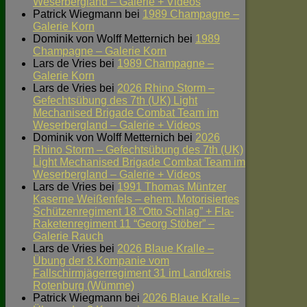
Weserbergland – Galerie + Videos
Patrick Wiegmann
bei
1989 Champagne –
Galerie Korn
Dominik von Wolff Metternich
bei
1989
Champagne – Galerie Korn
Lars de Vries
bei
1989 Champagne –
Galerie Korn
Lars de Vries
bei
2026 Rhino Storm –
Gefechtsübung des 7th (UK) Light
Mechanised Brigade Combat Team im
Weserbergland – Galerie + Videos
Dominik von Wolff Metternich
bei
2026
Rhino Storm – Gefechtsübung des 7th (UK)
Light Mechanised Brigade Combat Team im
Weserbergland – Galerie + Videos
Lars de Vries
bei
1991 Thomas Müntzer
Kaserne Weißenfels – ehem. Motorisiertes
Schützenregiment 18 “Otto Schlag” + Fla-
Raketenregiment 11 “Georg Stöber” –
Galerie Rauch
Lars de Vries
bei
2026 Blaue Kralle –
Übung der 8.Kompanie vom
Fallschirmjägerregiment 31 im Landkreis
Rotenburg (Wümme)
Patrick Wiegmann
bei
2026 Blaue Kralle –