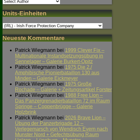
Units-Einheiten
Neueste Kommentare
Patrick Wiegmann
bei
1999 Clever Fix –
Multinationale Instandsetzungsübung in
Sennelager – Galerie Burkert-Opitz
Patrick Wiegmann
bei
1975 Die 2./
Amphibische Pionierbataillon 130 aus
Minden – Galerie Eickmeyer
Patrick Wiegmann
bei
1975 Große
Rochade – Galerie + Zeitungsartikel Forster
Patrick Wiegmann
bei
1988 Free Lion –
Das Panzergrenadierbataillon 72 im Raum
Springe – Coppenbrügge – Galerie
Holzbrink
Patrick Wiegmann
bei
2026 Brave Lion –
Übung der Panzerbrigade 12 –
Verlegemarsch von Wendisch Evern nach
Munster Nord + Gefechtsübung Raum