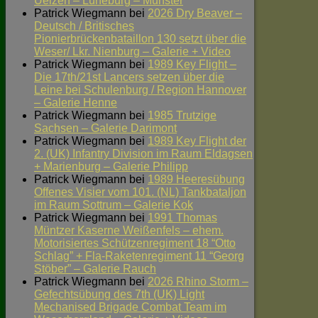
Uelzen – Lüneburg – Munster
Patrick Wiegmann
bei
2026 Dry Beaver –
Deutsch / Britisches
Pionierbrückenbataillon 130 setzt über die
Weser/ Lkr. Nienburg – Galerie + Video
Patrick Wiegmann
bei
1989 Key Flight –
Die 17th/21st Lancers setzen über die
Leine bei Schulenburg / Region Hannover
– Galerie Henne
Patrick Wiegmann
bei
1985 Trutzige
Sachsen – Galerie Darimont
Patrick Wiegmann
bei
1989 Key Flight der
2. (UK) Infantry Division im Raum Eldagsen
+ Marienburg – Galerie Philipp
Patrick Wiegmann
bei
1989 Heeresübung
Offenes Visier vom 101. (NL) Tankbataljon
im Raum Sottrum – Galerie Kok
Patrick Wiegmann
bei
1991 Thomas
Müntzer Kaserne Weißenfels – ehem.
Motorisiertes Schützenregiment 18 “Otto
Schlag” + Fla-Raketenregiment 11 “Georg
Stöber” – Galerie Rauch
Patrick Wiegmann
bei
2026 Rhino Storm –
Gefechtsübung des 7th (UK) Light
Mechanised Brigade Combat Team im