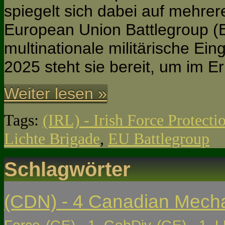
spiegelt sich dabei auf mehre
European Union Battlegroup (E
multinationale militärische Ein
2025 steht sie bereit, um im Er
Weiter lesen »
Tags:
(IRL) - Irish Force Protec
Lichte Brigade
,
EU Battlegroup
Schlagwörter
(CDN) - 4 Canadian Mech