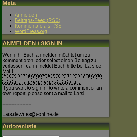
Meta
Anmelden
Beitrags-Feed (
RSS
)
Kommentare als
RSS
WordPress.org
ANMELDEN / SIGN IN
Wenn Ihr Euch anmelden möchtet um zu
kommentieren, oder selbst einen Beitrag zu
verfassen, dann meldet Euch bitte bei Lars per
Mail!
🇬🇧🇬🇧🇬🇧🇬🇧🇬🇧🇬🇧🇬🇧 🇬🇧🇬🇧🇬🇧
🇬🇧🇬🇧🇬🇧🇬🇧 🇬🇧🇬🇧🇬🇧🇬🇧
If you want to sign in, to write a comment or an
own report, please sent a mail to Lars!
-------------------
Lars.de.Vries@t-online.de
Autorenliste