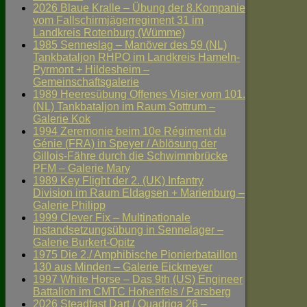
2026 Blaue Kralle – Übung der 8.Kompanie
vom Fallschirmjägerregiment 31 im
Landkreis Rotenburg (Wümme)
1985 Senneslag – Manöver des 59 (NL)
Tankbataljon RHPO im Landkreis Hameln-
Pyrmont + Hildesheim –
Gemeinschaftsgalerie
1989 Heeresübung Offenes Visier vom 101.
(NL) Tankbataljon im Raum Sottrum –
Galerie Kok
1994 Zeremonie beim 10e Régiment du
Génie (FRA) in Speyer / Ablösung der
Gillois-Fähre durch die Schwimmbrücke
PFM – Galerie Mary
1989 Key Flight der 2. (UK) Infantry
Division im Raum Eldagsen + Marienburg –
Galerie Philipp
1999 Clever Fix – Multinationale
Instandsetzungsübung in Sennelager –
Galerie Burkert-Opitz
1975 Die 2./ Amphibische Pionierbataillon
130 aus Minden – Galerie Eickmeyer
1997 White Horse – Das 9th (US) Engineer
Battalion im CMTC Hohenfels / Parsberg
2026 Steadfast Dart / Quadriga 26 –