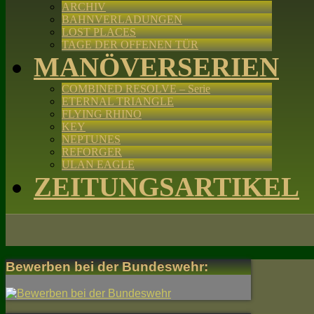
ARCHIV
BAHNVERLADUNGEN
LOST PLACES
TAGE DER OFFENEN TÜR
MANÖVERSERIEN
COMBINED RESOLVE – Serie
ETERNAL TRIANGLE
FLYING RHINO
KEY
NEPTUNES
REFORGER
ULAN EAGLE
ZEITUNGSARTIKEL
Bewerben bei der Bundeswehr: