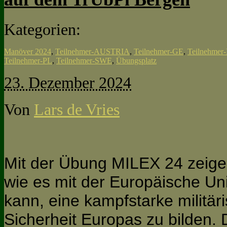
Kategorien:
Manöver 2024
,
Teilnehmer-AUSTRIA
,
Teilnehmer-GE
,
Teilnehmer
Teilnehmer-PL
,
Teilnehmer-SWE
,
Übungsplatz
23. Dezember 2024
Von
Lars de Vries
Mit der Übung MILEX 24 zeige
wie es mit der Europäische Un
kann, eine kampfstarke militäri
Sicherheit Europas zu bilden. D