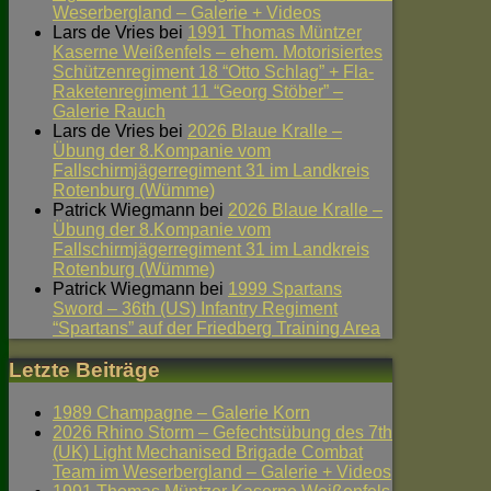
Weserbergland – Galerie + Videos
Lars de Vries
bei
1991 Thomas Müntzer
Kaserne Weißenfels – ehem. Motorisiertes
Schützenregiment 18 “Otto Schlag” + Fla-
Raketenregiment 11 “Georg Stöber” –
Galerie Rauch
Lars de Vries
bei
2026 Blaue Kralle –
Übung der 8.Kompanie vom
Fallschirmjägerregiment 31 im Landkreis
Rotenburg (Wümme)
Patrick Wiegmann
bei
2026 Blaue Kralle –
Übung der 8.Kompanie vom
Fallschirmjägerregiment 31 im Landkreis
Rotenburg (Wümme)
Patrick Wiegmann
bei
1999 Spartans
Sword – 36th (US) Infantry Regiment
“Spartans” auf der Friedberg Training Area
Letzte Beiträge
1989 Champagne – Galerie Korn
2026 Rhino Storm – Gefechtsübung des 7th
(UK) Light Mechanised Brigade Combat
Team im Weserbergland – Galerie + Videos