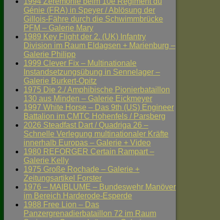
1994 Zeremonie beim 10e Régiment du
Génie (FRA) in Speyer / Ablösung der
Gillois-Fähre durch die Schwimmbrücke
PFM – Galerie Mary
1989 Key Flight der 2. (UK) Infantry
Division im Raum Eldagsen + Marienburg –
Galerie Philipp
1999 Clever Fix – Multinationale
Instandsetzungsübung in Sennelager –
Galerie Burkert-Opitz
1975 Die 2./ Amphibische Pionierbataillon
130 aus Minden – Galerie Eickmeyer
1997 White Horse – Das 9th (US) Engineer
Battalion im CMTC Hohenfels / Parsberg
2026 Steadfast Dart / Quadriga 26 –
Schnelle Verlegung multinationaler Kräfte
innerhalb Europas – Galerie + Video
1980 REFORGER Certain Rampart –
Galerie Kelly
1975 Große Rochade – Galerie +
Zeitungsartikel Forster
1976 – MAIBLUME – Bundeswehr Manöver
im Bereich Harderode-Esperde
1988 Free Lion – Das
Panzergrenadierbataillon 72 im Raum