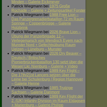
Minden – Galerie Eickmeyer
Patrick Wiegmann
bei
1975 Große
Rochade – Galerie + Zeitungsartikel Forster
Patrick Wiegmann
bei
1988 Free Lion –
Das Panzergrenadierbataillon 72 im Raum
Springe – Coppenbrügge – Galerie
Holzbrink
Patrick Wiegmann
bei
2026 Brave Lion –
Übung der Panzerbrigade 12 –
Verlegemarsch von Wendisch Evern nach
Munster Nord + Gefechtsübung Raum
Uelzen – Lüneburg – Munster
Patrick Wiegmann
bei
2026 Dry Beaver –
Deutsch / Britisches
Pionierbrückenbataillon 130 setzt über die
Weser/ Lkr. Nienburg – Galerie + Video
Patrick Wiegmann
bei
1989 Key Flight –
Die 17th/21st Lancers setzen über die
Leine bei Schulenburg / Region Hannover
– Galerie Henne
Patrick Wiegmann
bei
1985 Trutzige
Sachsen – Galerie Darimont
Patrick Wiegmann
bei
1989 Key Flight der
2. (UK) Infantry Division im Raum Eldagsen
+ Marienburg – Galerie Philipp