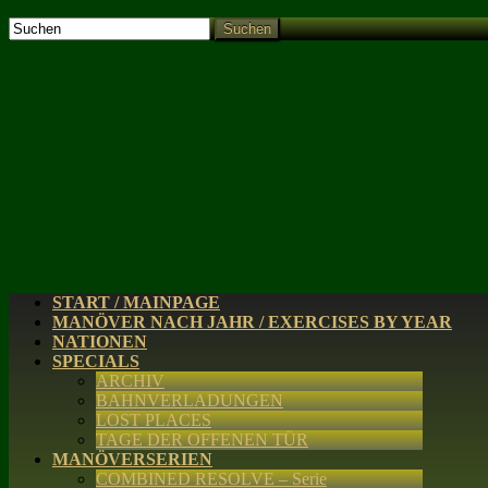
Suchen
START / MAINPAGE
MANÖVER NACH JAHR / EXERCISES BY YEAR
NATIONEN
SPECIALS
ARCHIV
BAHNVERLADUNGEN
LOST PLACES
TAGE DER OFFENEN TÜR
MANÖVERSERIEN
COMBINED RESOLVE – Serie