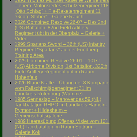
1991 Thomas Müntzer Kaserne Weißenfels
– ehem. Motorisiertes Schützenregiment 18
“Otto Schlag” + Fla-Raketenregiment 11
“Georg Stöber” – Galerie Rauch
2026 Combined Resolve 26-07 – Das 2nd
(US) Battalion, 82nd Field Artillery
Regiment übt in der Oberpfalz – Galerie +
Video
1999 Spartans Sword – 36th (US) Infantry
Regiment “Spartans” auf der Friedberg
Training Area
2025 Combined Resolve 26-01 – 101st
(US) Airborne Division, 1st Battalion, 320th
Field Artillery Regiment übt im Raum
Hohenfels
2026 Blaue Kralle – Übung der 8.Kompanie
vom Fallschirmjägerregiment 31 im
Landkreis Rotenburg (Wümme)
1985 Senneslag – Manöver des 59 (NL)
Tankbataljon RHPO im Landkreis Hameln-
Pyrmont + Hildesheim –
Gemeinschaftsgalerie
1989 Heeresübung Offenes Visier vom 101.
(NL) Tankbataljon im Raum Sottrum –
Galerie Kok