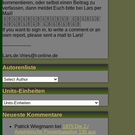
kommentieren, oder selbst einen Beitrag zu
verfassen, dann meldet Euch bitte bei Lars per
Mail!
🇬🇧🇬🇧🇬🇧🇬🇧🇬🇧🇬🇧🇬🇧 🇬🇧🇬🇧🇬🇧
🇬🇧🇬🇧🇬🇧🇬🇧 🇬🇧🇬🇧🇬🇧🇬🇧
If you want to sign in, to write a comment or an
own report, please sent a mail to Lars!
-------------------
Lars.de.Vries@t-online.de
Autorenliste
Units-Einheiten
Neueste Kommentare
Patrick Wiegmann
bei
1975 Die 2./
Amphibische Pionierbataillon 130 aus