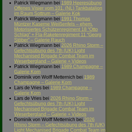
Patrick Wiegmann
bei
1989 Heeresübung
Offenes Visier vom 101. (NL) Tankbataljon
im Raum Sottrum – Galerie Kok
Patrick Wiegmann
bei
1991 Thomas
Müntzer Kaserne Weißenfels – ehem.
Motorisiertes Schützenregiment 18 “Otto
Schlag” + Fla-Raketenregiment 11 “Georg
Stöber” – Galerie Rauch
Patrick Wiegmann
bei
2026 Rhino Storm –
Gefechtsübung des 7th (UK) Light
Mechanised Brigade Combat Team im
Weserbergland – Galerie + Videos
Patrick Wiegmann
bei
1989 Champagne –
Galerie Korn
Dominik von Wolff Metternich
bei
1989
Champagne – Galerie Korn
Lars de Vries
bei
1989 Champagne –
Galerie Korn
Lars de Vries
bei
2026 Rhino Storm –
Gefechtsübung des 7th (UK) Light
Mechanised Brigade Combat Team im
Weserbergland – Galerie + Videos
Dominik von Wolff Metternich
bei
2026
Rhino Storm – Gefechtsübung des 7th (UK)
Light Mechanised Brigade Combat Team im