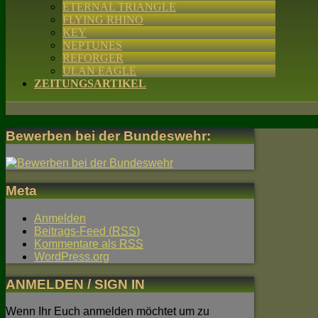
ETERNAL TRIANGLE
FLYING RHINO
KEY
NEPTUNES
REFORGER
ULAN EAGLE
ZEITUNGSARTIKEL
Bewerben bei der Bundeswehr:
Meta
Anmelden
Beitrags-Feed (
RSS
)
Kommentare als
RSS
WordPress.org
ANMELDEN / SIGN IN
Wenn Ihr Euch anmelden möchtet um zu