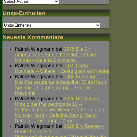
Units-Einheiten
Neueste Kommentare
Patrick Wiegmann
bei
1975 Die 2./
Amphibische Pionierbataillon 130 aus
Minden – Galerie Eickmeyer
Patrick Wiegmann
bei
1975 Große
Rochade – Galerie + Zeitungsartikel Forster
Patrick Wiegmann
bei
1988 Free Lion –
Das Panzergrenadierbataillon 72 im Raum
Springe – Coppenbrügge – Galerie
Holzbrink
Patrick Wiegmann
bei
2026 Brave Lion –
Übung der Panzerbrigade 12 –
Verlegemarsch von Wendisch Evern nach
Munster Nord + Gefechtsübung Raum
Uelzen – Lüneburg – Munster
Patrick Wiegmann
bei
2026 Dry Beaver –
Deutsch / Britisches