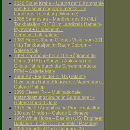
2026 Blaue Kralle – Übung der 8.Kompanie
vom Fallschirmjägerregiment 31 im
Landkreis Rotenburg (Wümme)
1985 Senneslag – Manöver des 59 (NL)
Tankbataljon RHPO im Landkreis Hameln-
Pyrmont + Hildesheim –
Gemeinschaftsgalerie
1989 Heeresübung Offenes Visier vom 101.
(NL) Tankbataljon im Raum Sottrum –
Galerie Kok
1994 Zeremonie beim 10e Régiment du
Génie (FRA) in Speyer / Ablösung der
Gillois-Fähre durch die Schwimmbrücke
PFM – Galerie Mary
1989 Key Flight der 2. (UK) Infantry
Division im Raum Eldagsen + Marienburg –
Galerie Philipp
1999 Clever Fix – Multinationale
Instandsetzungsübung in Sennelager –
Galerie Burkert-Opitz
1975 Die 2./ Amphibische Pionierbataillon
130 aus Minden – Galerie Eickmeyer
1997 White Horse – Das 9th (US) Engineer
Battalion im CMTC Hohenfels / Parsberg
2026 Steadfast Dart / Quadriga 26 –