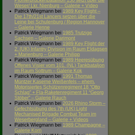
Pionierbrückenbataillon 130 setzt über die
Weser/ Lkr. Nienburg – Galerie + Video
Patrick Wiegmann
bei
1989 Key Flight –
Die 17th/21st Lancers setzen über die
Leine bei Schulenburg / Region Hannover
– Galerie Henne
Patrick Wiegmann
bei
1985 Trutzige
Sachsen – Galerie Darimont
Patrick Wiegmann
bei
1989 Key Flight der
2. (UK) Infantry Division im Raum Eldagsen
+ Marienburg – Galerie Philipp
Patrick Wiegmann
bei
1989 Heeresübung
Offenes Visier vom 101. (NL) Tankbataljon
im Raum Sottrum – Galerie Kok
Patrick Wiegmann
bei
1991 Thomas
Müntzer Kaserne Weißenfels – ehem.
Motorisiertes Schützenregiment 18 “Otto
Schlag” + Fla-Raketenregiment 11 “Georg
Stöber” – Galerie Rauch
Patrick Wiegmann
bei
2026 Rhino Storm –
Gefechtsübung des 7th (UK) Light
Mechanised Brigade Combat Team im
Weserbergland – Galerie + Videos
Patrick Wiegmann
bei
1989 Champagne –
Galerie Korn