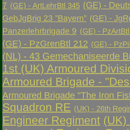
(GE) - Deut
7
(GE) - ArtLehrBtl 345
GebJgBrig 23 ”Bayern”
(GE) - JgR
Panzerlehrbrigade 9
(GE) - PzArtBtl
(GE) - PzGrenBtl 212
(GE) - PzPi
(NL) - 43 Gemechaniseerde Br
1st (UK) Armoured Divisi
Armoured Brigade - "Des
Armoured Brigade "The Iron Fis
Squadron RE
(UK) - 26th Regi
Engineer Regiment
(UK)