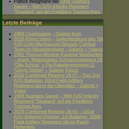
Patrick Wiegmann
bei
1999 Spartans
Sword – 36th (US) Infantry Regiment
“Spartans” auf der Friedberg Training Area
Letzte Beiträge
1989 Champagne – Galerie Korn
2026 Rhino Storm – Gefechtsübung des 7th
(UK) Light Mechanised Brigade Combat
Team im Weserbergland – Galerie + Videos
1991 Thomas Müntzer Kaserne Weißenfels
– ehem. Motorisiertes Schützenregiment 18
“Otto Schlag” + Fla-Raketenregiment 11
“Georg Stöber” – Galerie Rauch
2026 Combined Resolve 26-07 – Das 2nd
(US) Battalion, 82nd Field Artillery
Regiment übt in der Oberpfalz – Galerie +
Video
1999 Spartans Sword – 36th (US) Infantry
Regiment “Spartans” auf der Friedberg
Training Area
2025 Combined Resolve 26-01 – 101st
(US) Airborne Division, 1st Battalion, 320th
Field Artillery Regiment übt im Raum
Hohenfels