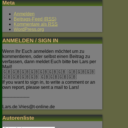
Meta
Anmelden
Beitrags-Feed (
RSS
)
Kommentare als
RSS
WordPress.org
ANMELDEN / SIGN IN
Wenn Ihr Euch anmelden möchtet um zu
kommentieren, oder selbst einen Beitrag zu
verfassen, dann meldet Euch bitte bei Lars per
Mail!
🇬🇧🇬🇧🇬🇧🇬🇧🇬🇧🇬🇧🇬🇧 🇬🇧🇬🇧🇬🇧
🇬🇧🇬🇧🇬🇧🇬🇧 🇬🇧🇬🇧🇬🇧🇬🇧
If you want to sign in, to write a comment or an
own report, please sent a mail to Lars!
-------------------
Lars.de.Vries@t-online.de
Autorenliste