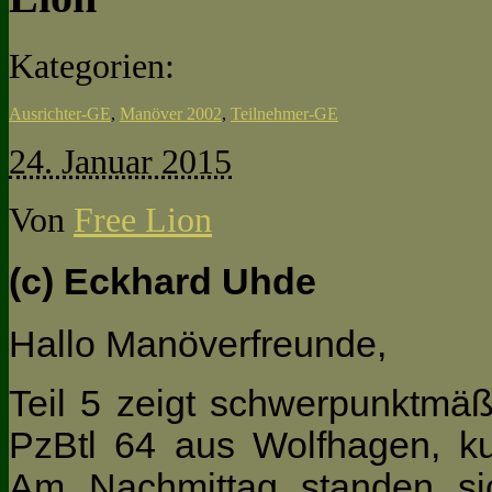
Kategorien:
Ausrichter-GE
,
Manöver 2002
,
Teilnehmer-GE
24. Januar 2015
Von
Free Lion
(c) Eckhard Uhde
Hallo Manöverfreunde,
Teil 5 zeigt schwerpunktmä
PzBtl 64 aus Wolfhagen, ku
Am Nachmittag standen si