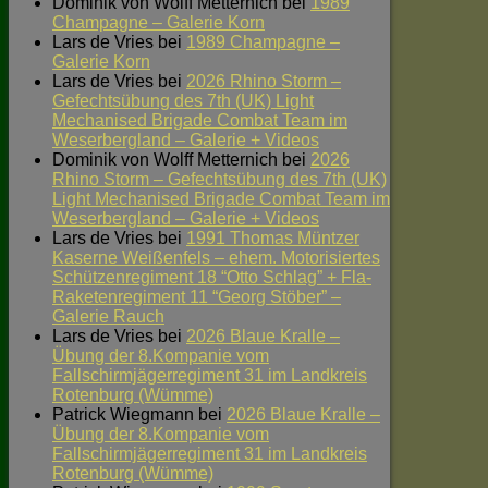
Dominik von Wolff Metternich
bei
1989
Champagne – Galerie Korn
Lars de Vries
bei
1989 Champagne –
Galerie Korn
Lars de Vries
bei
2026 Rhino Storm –
Gefechtsübung des 7th (UK) Light
Mechanised Brigade Combat Team im
Weserbergland – Galerie + Videos
Dominik von Wolff Metternich
bei
2026
Rhino Storm – Gefechtsübung des 7th (UK)
Light Mechanised Brigade Combat Team im
Weserbergland – Galerie + Videos
Lars de Vries
bei
1991 Thomas Müntzer
Kaserne Weißenfels – ehem. Motorisiertes
Schützenregiment 18 “Otto Schlag” + Fla-
Raketenregiment 11 “Georg Stöber” –
Galerie Rauch
Lars de Vries
bei
2026 Blaue Kralle –
Übung der 8.Kompanie vom
Fallschirmjägerregiment 31 im Landkreis
Rotenburg (Wümme)
Patrick Wiegmann
bei
2026 Blaue Kralle –
Übung der 8.Kompanie vom
Fallschirmjägerregiment 31 im Landkreis
Rotenburg (Wümme)