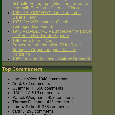
Schnelle Verlegung multinationaler Kräfte
innerhalb Europas – Galerie + Video
1980 REFORGER Certain Rampart –
Galerie Kelly
1975 Große Rochade – Galerie +
Zeitungsartikel Forster
1976 – MAIBLUME – Bundeswehr Manöver
im Bereich Harderode-Esperde
1988 Free Lion – Das
Panzergrenadierbataillon 72 im Raum
Springe – Coppenbrügge – Galerie
Holzbrink
1985 Trutzige Sachsen – Galerie Darimont
Top Commenters
Lars de Vries: 1048 comments
Arnd: 672 comments
Guenther H.: 550 comments
RALF_67: 516 comments
Patrick Wiegmann: 457 comments
Thomas Dittmann: 413 comments
Lorenz Scheidl: 373 comments
cars73: 298 comments