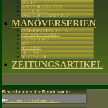
ARCHIV
BAHNVERLADUNGEN
LOST PLACES
TAGE DER OFFENEN TÜR
MANÖVERSERIEN
COMBINED RESOLVE – Serie
ETERNAL TRIANGLE
FLYING RHINO
KEY
NEPTUNES
REFORGER
ULAN EAGLE
ZEITUNGSARTIKEL
Bewerben bei der Bundeswehr: