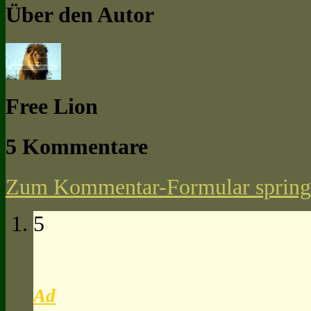
Über den Autor
Free Lion
5 Kommentare
Zum Kommentar-Formular spring
5
Ad