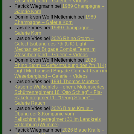
Weserbergland – Galerie + Videos
Patrick Wiegmann
bei
1989 Champagne –
Galerie Korn
Dominik von Wolff Metternich
bei
1989
Champagne – Galerie Korn
Lars de Vries
bei
1989 Champagne –
Galerie Korn
Lars de Vries
bei
2026 Rhino Storm –
Gefechtsübung des 7th (UK) Light
Mechanised Brigade Combat Team im
Weserbergland – Galerie + Videos
Dominik von Wolff Metternich
bei
2026
Rhino Storm – Gefechtsübung des 7th (UK)
Light Mechanised Brigade Combat Team im
Weserbergland – Galerie + Videos
Lars de Vries
bei
1991 Thomas Müntzer
Kaserne Weißenfels – ehem. Motorisiertes
Schützenregiment 18 “Otto Schlag” + Fla-
Raketenregiment 11 “Georg Stöber” –
Galerie Rauch
Lars de Vries
bei
2026 Blaue Kralle –
Übung der 8.Kompanie vom
Fallschirmjägerregiment 31 im Landkreis
Rotenburg (Wümme)
Patrick Wiegmann
bei
2026 Blaue Kralle –