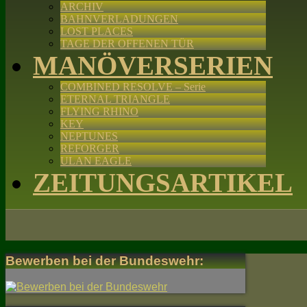
ARCHIV
BAHNVERLADUNGEN
LOST PLACES
TAGE DER OFFENEN TÜR
MANÖVERSERIEN
COMBINED RESOLVE – Serie
ETERNAL TRIANGLE
FLYING RHINO
KEY
NEPTUNES
REFORGER
ULAN EAGLE
ZEITUNGSARTIKEL
Bewerben bei der Bundeswehr: