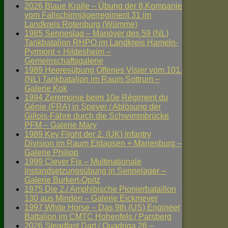
2026 Blaue Kralle – Übung der 8.Kompanie
vom Fallschirmjägerregiment 31 im
Landkreis Rotenburg (Wümme)
1985 Senneslag – Manöver des 59 (NL)
Tankbataljon RHPO im Landkreis Hameln-
Pyrmont + Hildesheim –
Gemeinschaftsgalerie
1989 Heeresübung Offenes Visier vom 101.
(NL) Tankbataljon im Raum Sottrum –
Galerie Kok
1994 Zeremonie beim 10e Régiment du
Génie (FRA) in Speyer / Ablösung der
Gillois-Fähre durch die Schwimmbrücke
PFM – Galerie Mary
1989 Key Flight der 2. (UK) Infantry
Division im Raum Eldagsen + Marienburg –
Galerie Philipp
1999 Clever Fix – Multinationale
Instandsetzungsübung in Sennelager –
Galerie Burkert-Opitz
1975 Die 2./ Amphibische Pionierbataillon
130 aus Minden – Galerie Eickmeyer
1997 White Horse – Das 9th (US) Engineer
Battalion im CMTC Hohenfels / Parsberg
2026 Steadfast Dart / Quadriga 26 –