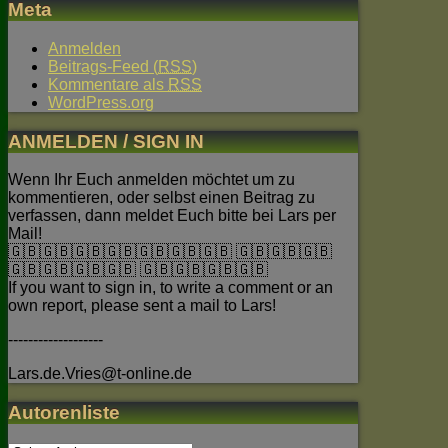
Meta
Anmelden
Beitrags-Feed (
RSS
)
Kommentare als
RSS
WordPress.org
ANMELDEN / SIGN IN
Wenn Ihr Euch anmelden möchtet um zu
kommentieren, oder selbst einen Beitrag zu
verfassen, dann meldet Euch bitte bei Lars per
Mail!
🇬🇧🇬🇧🇬🇧🇬🇧🇬🇧🇬🇧🇬🇧 🇬🇧🇬🇧🇬🇧
🇬🇧🇬🇧🇬🇧🇬🇧 🇬🇧🇬🇧🇬🇧🇬🇧
If you want to sign in, to write a comment or an
own report, please sent a mail to Lars!
-------------------
Lars.de.Vries@t-online.de
Autorenliste