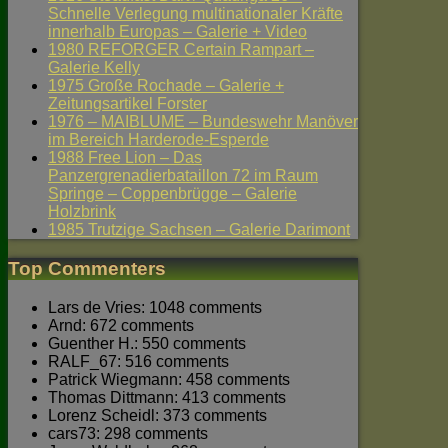
Schnelle Verlegung multinationaler Kräfte
innerhalb Europas – Galerie + Video
1980 REFORGER Certain Rampart –
Galerie Kelly
1975 Große Rochade – Galerie +
Zeitungsartikel Forster
1976 – MAIBLUME – Bundeswehr Manöver
im Bereich Harderode-Esperde
1988 Free Lion – Das
Panzergrenadierbataillon 72 im Raum
Springe – Coppenbrügge – Galerie
Holzbrink
1985 Trutzige Sachsen – Galerie Darimont
Top Commenters
Lars de Vries: 1048 comments
Arnd: 672 comments
Guenther H.: 550 comments
RALF_67: 516 comments
Patrick Wiegmann: 458 comments
Thomas Dittmann: 413 comments
Lorenz Scheidl: 373 comments
cars73: 298 comments