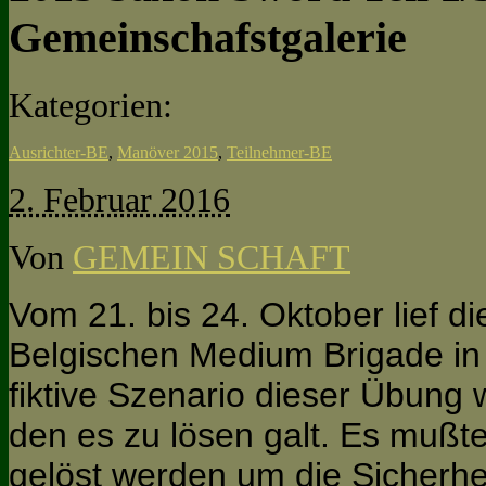
Gemeinschafstgalerie
Kategorien:
Ausrichter-BE
,
Manöver 2015
,
Teilnehmer-BE
2. Februar 2016
Von
GEMEIN SCHAFT
Vom 21. bis 24. Oktober lief 
Belgischen Medium Brigade i
fiktive Szenario dieser Übung w
den es zu lösen galt. Es muß
gelöst werden um die Sicherhei