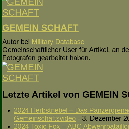
GEMEIN SCHAFT
Autor
bei
Military Database
Gemeinschaftlicher User für Artikel, an 
Fotografen gearbeitet haben.
Letzte Artikel von GEMEIN
2024 Herbstnebel – Das Panzergrenadi
Gemeinschaftsvideo
- 3. Dezember 2
2024 Toxic Fox – ABC Abwehrbataillon