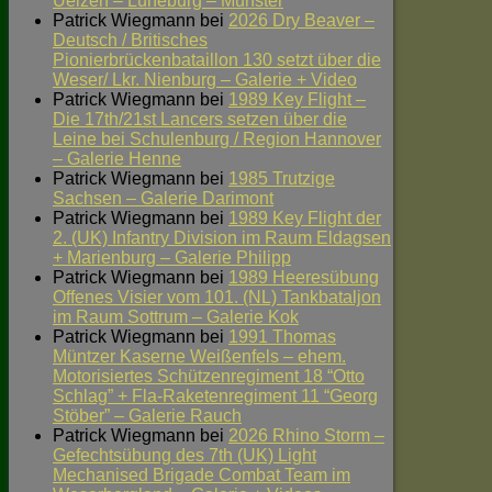
Uelzen – Lüneburg – Munster
Patrick Wiegmann
bei
2026 Dry Beaver –
Deutsch / Britisches
Pionierbrückenbataillon 130 setzt über die
Weser/ Lkr. Nienburg – Galerie + Video
Patrick Wiegmann
bei
1989 Key Flight –
Die 17th/21st Lancers setzen über die
Leine bei Schulenburg / Region Hannover
– Galerie Henne
Patrick Wiegmann
bei
1985 Trutzige
Sachsen – Galerie Darimont
Patrick Wiegmann
bei
1989 Key Flight der
2. (UK) Infantry Division im Raum Eldagsen
+ Marienburg – Galerie Philipp
Patrick Wiegmann
bei
1989 Heeresübung
Offenes Visier vom 101. (NL) Tankbataljon
im Raum Sottrum – Galerie Kok
Patrick Wiegmann
bei
1991 Thomas
Müntzer Kaserne Weißenfels – ehem.
Motorisiertes Schützenregiment 18 “Otto
Schlag” + Fla-Raketenregiment 11 “Georg
Stöber” – Galerie Rauch
Patrick Wiegmann
bei
2026 Rhino Storm –
Gefechtsübung des 7th (UK) Light
Mechanised Brigade Combat Team im