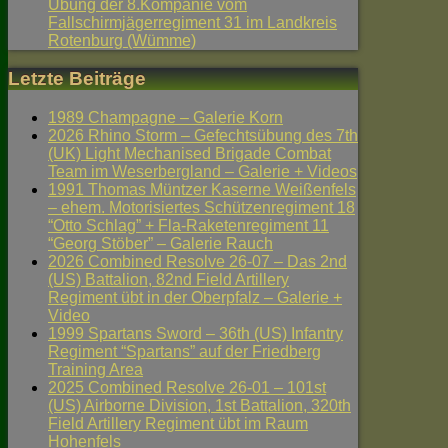
Übung der 8.Kompanie vom
Fallschirmjägerregiment 31 im Landkreis
Rotenburg (Wümme)
Letzte Beiträge
1989 Champagne – Galerie Korn
2026 Rhino Storm – Gefechtsübung des 7th
(UK) Light Mechanised Brigade Combat
Team im Weserbergland – Galerie + Videos
1991 Thomas Müntzer Kaserne Weißenfels
– ehem. Motorisiertes Schützenregiment 18
“Otto Schlag” + Fla-Raketenregiment 11
“Georg Stöber” – Galerie Rauch
2026 Combined Resolve 26-07 – Das 2nd
(US) Battalion, 82nd Field Artillery
Regiment übt in der Oberpfalz – Galerie +
Video
1999 Spartans Sword – 36th (US) Infantry
Regiment “Spartans” auf der Friedberg
Training Area
2025 Combined Resolve 26-01 – 101st
(US) Airborne Division, 1st Battalion, 320th
Field Artillery Regiment übt im Raum
Hohenfels