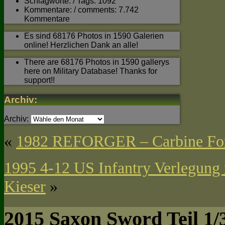
Schlagworte: / Tags: 1092
Kommentare: / comments: 7.742
Kommentare
Es sind 68176 Photos in 1590 Galerien
online! Herzlichen Dank an alle!
There are 68176 Photos in 1590 gallerys
here on Military Database! Thanks for
support!!
Archiv:
Archiv:
«
1982 REFORGER – Carbine Fortr
1995 4-12 US Infantry Verlegung 
Kieser
»
2015 Saxon Sword Teil 1/