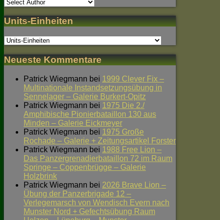
Units-Einheiten
Neueste Kommentare
Patrick Wiegmann
bei
1999 Clever Fix –
Multinationale Instandsetzungsübung in
Sennelager – Galerie Burkert-Opitz
Patrick Wiegmann
bei
1975 Die 2./
Amphibische Pionierbataillon 130 aus
Minden – Galerie Eickmeyer
Patrick Wiegmann
bei
1975 Große
Rochade – Galerie + Zeitungsartikel Forster
Patrick Wiegmann
bei
1988 Free Lion –
Das Panzergrenadierbataillon 72 im Raum
Springe – Coppenbrügge – Galerie
Holzbrink
Patrick Wiegmann
bei
2026 Brave Lion –
Übung der Panzerbrigade 12 –
Verlegemarsch von Wendisch Evern nach
Munster Nord + Gefechtsübung Raum