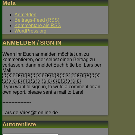
Meta
Anmelden
Beitrags-Feed (
RSS
)
Kommentare als
RSS
WordPress.org
ANMELDEN / SIGN IN
Wenn Ihr Euch anmelden möchtet um zu
kommentieren, oder selbst einen Beitrag zu
verfassen, dann meldet Euch bitte bei Lars per
Mail!
🇬🇧🇬🇧🇬🇧🇬🇧🇬🇧🇬🇧🇬🇧 🇬🇧🇬🇧🇬🇧
🇬🇧🇬🇧🇬🇧🇬🇧 🇬🇧🇬🇧🇬🇧🇬🇧
If you want to sign in, to write a comment or an
own report, please sent a mail to Lars!
-------------------
Lars.de.Vries@t-online.de
Autorenliste