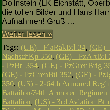
Dollnstein (LK Eichstätt, Oberb
die tollen Bilder und Hans Har
Aufnahmen! Gruß …
Weiter lesen »
Tags:
(GE) - FlaRakBtl 34
,
(GE) -
NachschKp 350
,
(GE) - PzArtBtl
- PzBtl 354
,
(GE) - PzGrenBrig 3
(GE) - PzGrenBtl 352
,
(GE) - Pz
350
,
(US) - 2-64th Armored Regi
Battailon/34th Armored Regiment
Battalion
,
(US) - 3rd Aviation Btt