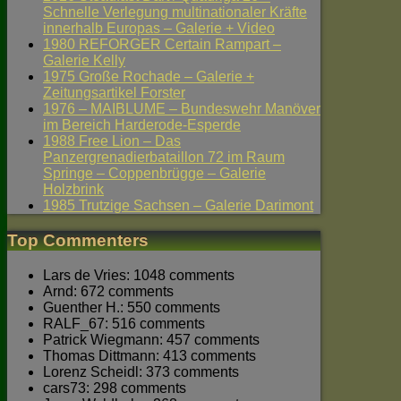
Schnelle Verlegung multinationaler Kräfte
innerhalb Europas – Galerie + Video
1980 REFORGER Certain Rampart –
Galerie Kelly
1975 Große Rochade – Galerie +
Zeitungsartikel Forster
1976 – MAIBLUME – Bundeswehr Manöver
im Bereich Harderode-Esperde
1988 Free Lion – Das
Panzergrenadierbataillon 72 im Raum
Springe – Coppenbrügge – Galerie
Holzbrink
1985 Trutzige Sachsen – Galerie Darimont
Top Commenters
Lars de Vries: 1048 comments
Arnd: 672 comments
Guenther H.: 550 comments
RALF_67: 516 comments
Patrick Wiegmann: 457 comments
Thomas Dittmann: 413 comments
Lorenz Scheidl: 373 comments
cars73: 298 comments