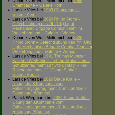
Dominik von Wolff Metternich
bei
1989
Champagne – Galerie Korn
Lars de Vries
bei
1989 Champagne –
Galerie Korn
Lars de Vries
bei
2026 Rhino Storm –
Gefechtsübung des 7th (UK) Light
Mechanised Brigade Combat Team im
Weserbergland – Galerie + Videos
Dominik von Wolff Metternich
bei
2026
Rhino Storm – Gefechtsübung des 7th (UK)
Light Mechanised Brigade Combat Team im
Weserbergland – Galerie + Videos
Lars de Vries
bei
1991 Thomas Müntzer
Kaserne Weißenfels – ehem. Motorisiertes
Schützenregiment 18 “Otto Schlag” + Fla-
Raketenregiment 11 “Georg Stöber” –
Galerie Rauch
Lars de Vries
bei
2026 Blaue Kralle –
Übung der 8.Kompanie vom
Fallschirmjägerregiment 31 im Landkreis
Rotenburg (Wümme)
Patrick Wiegmann
bei
2026 Blaue Kralle –
Übung der 8.Kompanie vom
Fallschirmjägerregiment 31 im Landkreis
Rotenburg (Wümme)