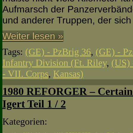
Aufmarsch der Panzerverbände,
und anderer Truppen, der sic
Weiter lesen »
Tags:
(GE) - PzBrig 36
,
(GE) - P
Infantry Division (Ft. Riley
,
(US) 
- VII. Corps
,
Kansas)
1980 REFORGER – Certain 
Igert Teil 1 / 2
Kategorien: