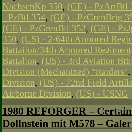
NachschKp 350
,
(GE) - PzArtBtl
- PzBtl 354
,
(GE) - PzGrenBrig 3
(GE) - PzGrenBtl 352
,
(GE) - Pz
350
,
(US) - 2-64th Armored Regi
Battailon/34th Armored Regiment
Battalion
,
(US) - 3rd Aviation Btt
Division (Mechanized) "Raiders"
Division
,
(US) - 72nd Field Artill
Airborne Division
,
(US) - USNG
1980 REFORGER – Certain 
Dollnstein mit M578 – Galer