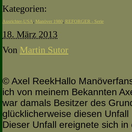
Kategorien:
Ausrichter-USA
,
Manöver 1980
,
REFORGER - Serie
18. März 2013
Von
Martin Sutor
© Axel ReekHallo Manöverfans,
ich von meinem Bekannten Ax
war damals Besitzer des Grun
glücklicherweise diesen Unfall 
Dieser Unfall ereignete sich in