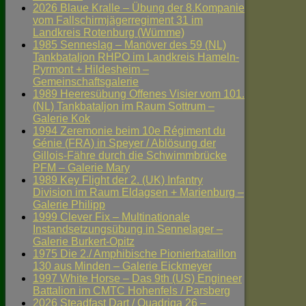
2026 Blaue Kralle – Übung der 8.Kompanie
vom Fallschirmjägerregiment 31 im
Landkreis Rotenburg (Wümme)
1985 Senneslag – Manöver des 59 (NL)
Tankbataljon RHPO im Landkreis Hameln-
Pyrmont + Hildesheim –
Gemeinschaftsgalerie
1989 Heeresübung Offenes Visier vom 101.
(NL) Tankbataljon im Raum Sottrum –
Galerie Kok
1994 Zeremonie beim 10e Régiment du
Génie (FRA) in Speyer / Ablösung der
Gillois-Fähre durch die Schwimmbrücke
PFM – Galerie Mary
1989 Key Flight der 2. (UK) Infantry
Division im Raum Eldagsen + Marienburg –
Galerie Philipp
1999 Clever Fix – Multinationale
Instandsetzungsübung in Sennelager –
Galerie Burkert-Opitz
1975 Die 2./ Amphibische Pionierbataillon
130 aus Minden – Galerie Eickmeyer
1997 White Horse – Das 9th (US) Engineer
Battalion im CMTC Hohenfels / Parsberg
2026 Steadfast Dart / Quadriga 26 –