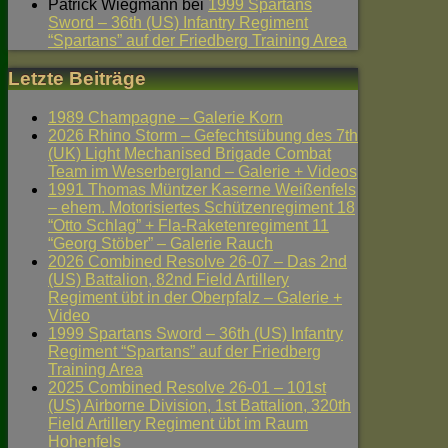
Patrick Wiegmann
bei
1999 Spartans
Sword – 36th (US) Infantry Regiment
“Spartans” auf der Friedberg Training Area
Letzte Beiträge
1989 Champagne – Galerie Korn
2026 Rhino Storm – Gefechtsübung des 7th
(UK) Light Mechanised Brigade Combat
Team im Weserbergland – Galerie + Videos
1991 Thomas Müntzer Kaserne Weißenfels
– ehem. Motorisiertes Schützenregiment 18
“Otto Schlag” + Fla-Raketenregiment 11
“Georg Stöber” – Galerie Rauch
2026 Combined Resolve 26-07 – Das 2nd
(US) Battalion, 82nd Field Artillery
Regiment übt in der Oberpfalz – Galerie +
Video
1999 Spartans Sword – 36th (US) Infantry
Regiment “Spartans” auf der Friedberg
Training Area
2025 Combined Resolve 26-01 – 101st
(US) Airborne Division, 1st Battalion, 320th
Field Artillery Regiment übt im Raum
Hohenfels