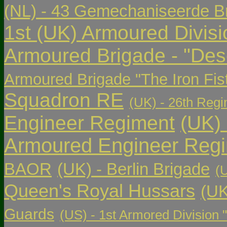
(NL) - 43 Gemechaniseerde Br
1st (UK) Armoured Divisi
Armoured Brigade - "Des
Armoured Brigade "The Iron Fis
Squadron RE
(UK) - 26th Regi
Engineer Regiment
(UK)
Armoured Engineer Reg
BAOR
(UK) - Berlin Brigade
(
Queen's Royal Hussars
(UK
Guards
(US) - 1st Armored Division 