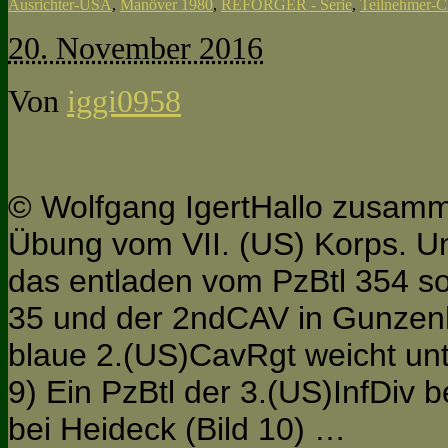
Ausrichter-USA
,
Manöver 1980
,
REFORGER - Serie
,
Teilnehmer
20. November 2016
Von
iggi0958
© Wolfgang IgertHallo zusammen
Übung vom VII. (US) Korps. U
das entladen vom PzBtl 354 so
35 und der 2ndCAV in Gunzenh
blaue 2.(US)CavRgt weicht unt
9) Ein PzBtl der 3.(US)InfDiv
bei Heideck (Bild 10) …