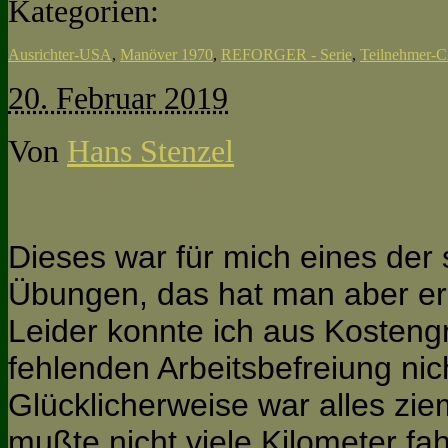
Kategorien:
Ausrichter-USA
,
Manöver 1970
,
REFORGER - Serie
,
Teilnehmer
20. Februar 2019
Von
Hans Stenzel
Dieses war für mich eines d
Übungen, das hat man aber ers
Leider konnte ich aus Kosteng
fehlenden Arbeitsbefreiung ni
Glücklicherweise war alles zie
mußte nicht viele Kilometer fa