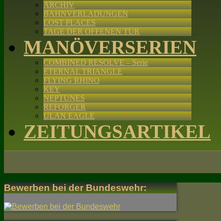
ARCHIV
BAHNVERLADUNGEN
LOST PLACES
TAGE DER OFFENEN TÜR
MANÖVERSERIEN
COMBINED RESOLVE – Serie
ETERNAL TRIANGLE
FLYING RHINO
KEY
NEPTUNES
REFORGER
ULAN EAGLE
ZEITUNGSARTIKEL
Bewerben bei der Bundeswehr: