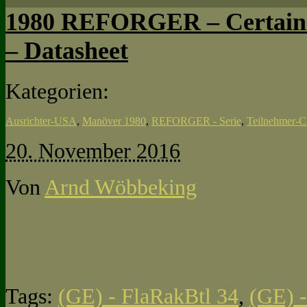
1980 REFORGER – Certain 
– Datasheet
Kategorien:
Ausrichter-USA
,
Manöver 1980
,
REFORGER - Serie
,
Teilnehmer
20. November 2016
Von
Arnd Wöbbeking
Tags:
(GE) - FlaRakBtl 34
,
(GE) -