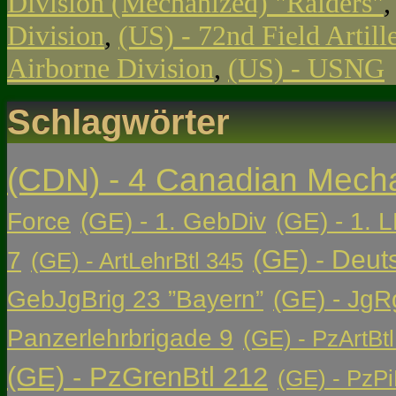
Division (Mechanized) "Raiders"
Division
,
(US) - 72nd Field Artill
Airborne Division
,
(US) - USNG
Schlagwörter
(CDN) - 4 Canadian Mech
Force
(GE) - 1. GebDiv
(GE) - 1. L
(GE) - Deut
7
(GE) - ArtLehrBtl 345
GebJgBrig 23 ”Bayern”
(GE) - JgR
Panzerlehrbrigade 9
(GE) - PzArtBtl
(GE) - PzGrenBtl 212
(GE) - PzPi