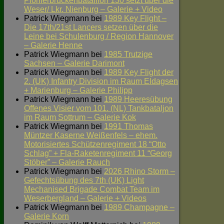
Pionierbrückenbataillon 130 setzt über die
Weser/ Lkr. Nienburg – Galerie + Video
Patrick Wiegmann
bei
1989 Key Flight –
Die 17th/21st Lancers setzen über die
Leine bei Schulenburg / Region Hannover
– Galerie Henne
Patrick Wiegmann
bei
1985 Trutzige
Sachsen – Galerie Darimont
Patrick Wiegmann
bei
1989 Key Flight der
2. (UK) Infantry Division im Raum Eldagsen
+ Marienburg – Galerie Philipp
Patrick Wiegmann
bei
1989 Heeresübung
Offenes Visier vom 101. (NL) Tankbataljon
im Raum Sottrum – Galerie Kok
Patrick Wiegmann
bei
1991 Thomas
Müntzer Kaserne Weißenfels – ehem.
Motorisiertes Schützenregiment 18 “Otto
Schlag” + Fla-Raketenregiment 11 “Georg
Stöber” – Galerie Rauch
Patrick Wiegmann
bei
2026 Rhino Storm –
Gefechtsübung des 7th (UK) Light
Mechanised Brigade Combat Team im
Weserbergland – Galerie + Videos
Patrick Wiegmann
bei
1989 Champagne –
Galerie Korn