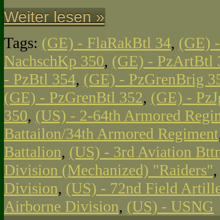
Weiter lesen »
Tags:
(GE) - FlaRakBtl 34
,
(GE) -
NachschKp 350
,
(GE) - PzArtBtl
- PzBtl 354
,
(GE) - PzGrenBrig 3
(GE) - PzGrenBtl 352
,
(GE) - Pz
350
,
(US) - 2-64th Armored Regi
Battailon/34th Armored Regiment
Battalion
,
(US) - 3rd Aviation Btt
Division (Mechanized) "Raiders"
Division
,
(US) - 72nd Field Artill
Airborne Division
,
(US) - USNG