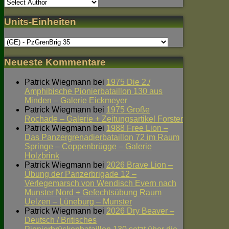
Units-Einheiten
Neueste Kommentare
Patrick Wiegmann
bei
1975 Die 2./
Amphibische Pionierbataillon 130 aus
Minden – Galerie Eickmeyer
Patrick Wiegmann
bei
1975 Große
Rochade – Galerie + Zeitungsartikel Forster
Patrick Wiegmann
bei
1988 Free Lion –
Das Panzergrenadierbataillon 72 im Raum
Springe – Coppenbrügge – Galerie
Holzbrink
Patrick Wiegmann
bei
2026 Brave Lion –
Übung der Panzerbrigade 12 –
Verlegemarsch von Wendisch Evern nach
Munster Nord + Gefechtsübung Raum
Uelzen – Lüneburg – Munster
Patrick Wiegmann
bei
2026 Dry Beaver –
Deutsch / Britisches