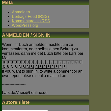
Meta
Anmelden
Beitrags-Feed (
RSS
)
Kommentare als
RSS
WordPress.org
ANMELDEN / SIGN IN
Wenn Ihr Euch anmelden möchtet um zu
kommentieren, oder selbst einen Beitrag zu
verfassen, dann meldet Euch bitte bei Lars per
Mail!
🇬🇧🇬🇧🇬🇧🇬🇧🇬🇧🇬🇧🇬🇧 🇬🇧🇬🇧🇬🇧
🇬🇧🇬🇧🇬🇧🇬🇧 🇬🇧🇬🇧🇬🇧🇬🇧
If you want to sign in, to write a comment or an
own report, please sent a mail to Lars!
-------------------
Lars.de.Vries@t-online.de
Autorenliste