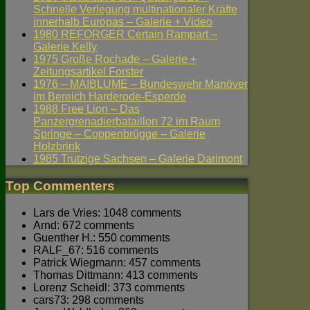
Schnelle Verlegung multinationaler Kräfte
innerhalb Europas – Galerie + Video
1980 REFORGER Certain Rampart –
Galerie Kelly
1975 Große Rochade – Galerie +
Zeitungsartikel Forster
1976 – MAIBLUME – Bundeswehr Manöver
im Bereich Harderode-Esperde
1988 Free Lion – Das
Panzergrenadierbataillon 72 im Raum
Springe – Coppenbrügge – Galerie
Holzbrink
1985 Trutzige Sachsen – Galerie Darimont
Top Commenters
Lars de Vries: 1048 comments
Arnd: 672 comments
Guenther H.: 550 comments
RALF_67: 516 comments
Patrick Wiegmann: 457 comments
Thomas Dittmann: 413 comments
Lorenz Scheidl: 373 comments
cars73: 298 comments