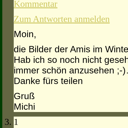
Kommentar
Zum Antworten anmelden
Moin,
die Bilder der Amis im Wint
Hab ich so noch nicht gese
immer schön anzusehen ;-
Danke fürs teilen
Gruß
Michi
1