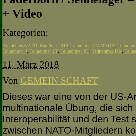
+ Video
Kategorien:
Ausrichter-NATO
,
Manöver 2018
,
Teilnehmer-CANADA
,
Teilneh
Teilnehmer-I
,
Teilnehmer-LT
,
Teilnehmer-PL
,
Teilnehmer-UK
,
Teil
11. März 2018
Von
GEMEIN SCHAFT
Dieses war eine von der US-Ar
multinationale Übung, die sich 
Interoperabilität und den Test
zwischen NATO-Mitgliedern ko