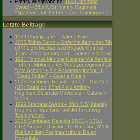
Patrick Wiegmann
bei
1999 Spartans
Sword – 36th (US) Infantry Regiment
“Spartans” auf der Friedberg Training Area
Letzte Beiträge
1989 Champagne – Galerie Korn
2026 Rhino Storm – Gefechtsübung des 7th
(UK) Light Mechanised Brigade Combat
Team im Weserbergland – Galerie + Videos
1991 Thomas Müntzer Kaserne Weißenfels
– ehem. Motorisiertes Schützenregiment 18
“Otto Schlag” + Fla-Raketenregiment 11
“Georg Stöber” – Galerie Rauch
2026 Combined Resolve 26-07 – Das 2nd
(US) Battalion, 82nd Field Artillery
Regiment übt in der Oberpfalz – Galerie +
Video
1999 Spartans Sword – 36th (US) Infantry
Regiment “Spartans” auf der Friedberg
Training Area
2025 Combined Resolve 26-01 – 101st
(US) Airborne Division, 1st Battalion, 320th
Field Artillery Regiment übt im Raum
Hohenfels