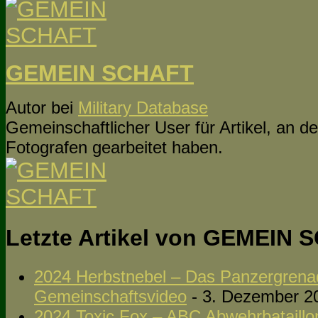
GEMEIN SCHAFT
Autor
bei
Military Database
Gemeinschaftlicher User für Artikel, an 
Fotografen gearbeitet haben.
Letzte Artikel von GEMEIN
2024 Herbstnebel – Das Panzergrenadi
Gemeinschaftsvideo
- 3. Dezember 2
2024 Toxic Fox – ABC Abwehrbataillon