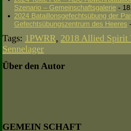
Szenario – Gemeinschaftsgalerie
- 18
2024 Bataillonsgefechtsübung der Pan
Gefechtsübungszentrum des Heeres
-
Tags:
1PWRR
,
2018 Allied Spirit
Sennelager
Über den Autor
GEMEIN SCHAFT