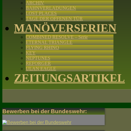
ARCHIV
BAHNVERLADUNGEN
LOST PLACES
TAGE DER OFFENEN TÜR
MANÖVERSERIEN
COMBINED RESOLVE – Serie
ETERNAL TRIANGLE
FLYING RHINO
KEY
NEPTUNES
REFORGER
ULAN EAGLE
ZEITUNGSARTIKEL
Bewerben bei der Bundeswehr: