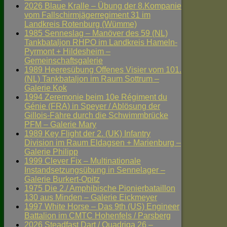
2026 Blaue Kralle – Übung der 8.Kompanie
vom Fallschirmjägerregiment 31 im
Landkreis Rotenburg (Wümme)
1985 Senneslag – Manöver des 59 (NL)
Tankbataljon RHPO im Landkreis Hameln-
Pyrmont + Hildesheim –
Gemeinschaftsgalerie
1989 Heeresübung Offenes Visier vom 101.
(NL) Tankbataljon im Raum Sottrum –
Galerie Kok
1994 Zeremonie beim 10e Régiment du
Génie (FRA) in Speyer / Ablösung der
Gillois-Fähre durch die Schwimmbrücke
PFM – Galerie Mary
1989 Key Flight der 2. (UK) Infantry
Division im Raum Eldagsen + Marienburg –
Galerie Philipp
1999 Clever Fix – Multinationale
Instandsetzungsübung in Sennelager –
Galerie Burkert-Opitz
1975 Die 2./ Amphibische Pionierbataillon
130 aus Minden – Galerie Eickmeyer
1997 White Horse – Das 9th (US) Engineer
Battalion im CMTC Hohenfels / Parsberg
2026 Steadfast Dart / Quadriga 26 –