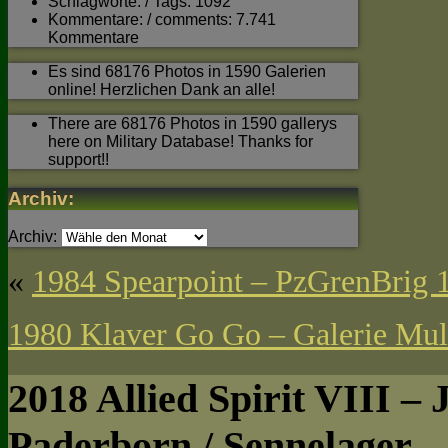
Schlagworte: / Tags: 1092
Kommentare: / comments: 7.741
Kommentare
Es sind 68176 Photos in 1590 Galerien
online! Herzlichen Dank an alle!
There are 68176 Photos in 1590 gallerys
here on Military Database! Thanks for
support!!
Archiv:
Archiv:
«
1984 Spearpoint – PzGrenBrig 1
1980 Klaver Go Go – Galerie Mul
2018 Allied Spirit VIII 
Paderborn / Sennelager –