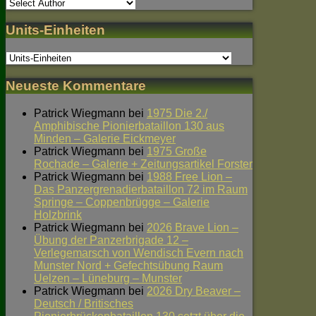
Units-Einheiten
Neueste Kommentare
Patrick Wiegmann
bei
1975 Die 2./
Amphibische Pionierbataillon 130 aus
Minden – Galerie Eickmeyer
Patrick Wiegmann
bei
1975 Große
Rochade – Galerie + Zeitungsartikel Forster
Patrick Wiegmann
bei
1988 Free Lion –
Das Panzergrenadierbataillon 72 im Raum
Springe – Coppenbrügge – Galerie
Holzbrink
Patrick Wiegmann
bei
2026 Brave Lion –
Übung der Panzerbrigade 12 –
Verlegemarsch von Wendisch Evern nach
Munster Nord + Gefechtsübung Raum
Uelzen – Lüneburg – Munster
Patrick Wiegmann
bei
2026 Dry Beaver –
Deutsch / Britisches