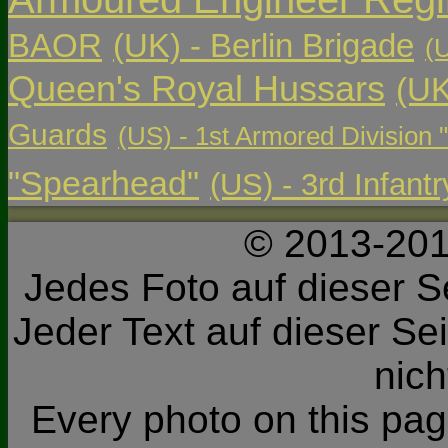
BAOR
(UK) - Berlin Brigade
(
Queen's Royal Hussars
(UK
Guards
(US) - 1st Armored Division 
"Spearhead"
(US) - 3rd Infant
© 2013-201
Jedes Foto auf dieser Se
Jeder Text auf dieser Sei
nic
Every photo on this page