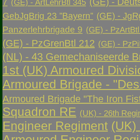
(GE) - Deut
7
(GE) - ArtLehrBtl 345
GebJgBrig 23 ”Bayern”
(GE) - JgR
Panzerlehrbrigade 9
(GE) - PzArtBtl
(GE) - PzGrenBtl 212
(GE) - PzPi
(NL) - 43 Gemechaniseerde Br
1st (UK) Armoured Divisi
Armoured Brigade - "Des
Armoured Brigade "The Iron Fis
Squadron RE
(UK) - 26th Regi
Engineer Regiment
(UK)
Armoured Engineer Reg