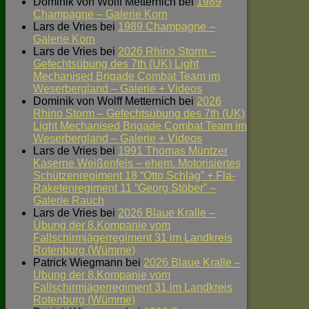
Dominik von Wolff Metternich
bei
1989
Champagne – Galerie Korn
Lars de Vries
bei
1989 Champagne –
Galerie Korn
Lars de Vries
bei
2026 Rhino Storm –
Gefechtsübung des 7th (UK) Light
Mechanised Brigade Combat Team im
Weserbergland – Galerie + Videos
Dominik von Wolff Metternich
bei
2026
Rhino Storm – Gefechtsübung des 7th (UK)
Light Mechanised Brigade Combat Team im
Weserbergland – Galerie + Videos
Lars de Vries
bei
1991 Thomas Müntzer
Kaserne Weißenfels – ehem. Motorisiertes
Schützenregiment 18 “Otto Schlag” + Fla-
Raketenregiment 11 “Georg Stöber” –
Galerie Rauch
Lars de Vries
bei
2026 Blaue Kralle –
Übung der 8.Kompanie vom
Fallschirmjägerregiment 31 im Landkreis
Rotenburg (Wümme)
Patrick Wiegmann
bei
2026 Blaue Kralle –
Übung der 8.Kompanie vom
Fallschirmjägerregiment 31 im Landkreis
Rotenburg (Wümme)