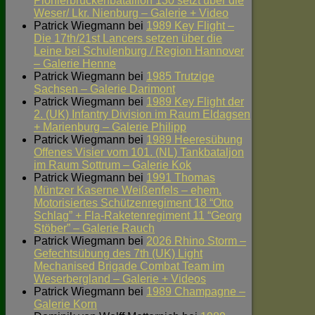
Pionierbrückenbataillon 130 setzt über die
Weser/ Lkr. Nienburg – Galerie + Video
Patrick Wiegmann
bei
1989 Key Flight –
Die 17th/21st Lancers setzen über die
Leine bei Schulenburg / Region Hannover
– Galerie Henne
Patrick Wiegmann
bei
1985 Trutzige
Sachsen – Galerie Darimont
Patrick Wiegmann
bei
1989 Key Flight der
2. (UK) Infantry Division im Raum Eldagsen
+ Marienburg – Galerie Philipp
Patrick Wiegmann
bei
1989 Heeresübung
Offenes Visier vom 101. (NL) Tankbataljon
im Raum Sottrum – Galerie Kok
Patrick Wiegmann
bei
1991 Thomas
Müntzer Kaserne Weißenfels – ehem.
Motorisiertes Schützenregiment 18 “Otto
Schlag” + Fla-Raketenregiment 11 “Georg
Stöber” – Galerie Rauch
Patrick Wiegmann
bei
2026 Rhino Storm –
Gefechtsübung des 7th (UK) Light
Mechanised Brigade Combat Team im
Weserbergland – Galerie + Videos
Patrick Wiegmann
bei
1989 Champagne –
Galerie Korn