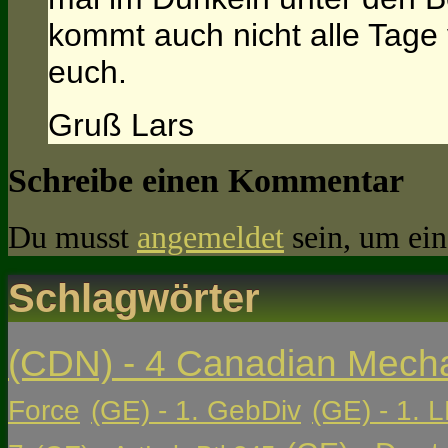
kommt auch nicht alle Tage
euch.
Gruß Lars
Schreibe einen Kommentar
Du musst
angemeldet
sein, um ei
Schlagwörter
(CDN) - 4 Canadian Mech
Force
(GE) - 1. GebDiv
(GE) - 1. L