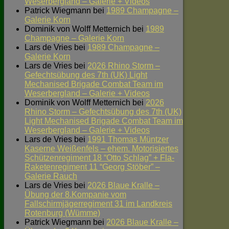
Weserbergland – Galerie + Videos
Patrick Wiegmann
bei
1989 Champagne –
Galerie Korn
Dominik von Wolff Metternich
bei
1989
Champagne – Galerie Korn
Lars de Vries
bei
1989 Champagne –
Galerie Korn
Lars de Vries
bei
2026 Rhino Storm –
Gefechtsübung des 7th (UK) Light
Mechanised Brigade Combat Team im
Weserbergland – Galerie + Videos
Dominik von Wolff Metternich
bei
2026
Rhino Storm – Gefechtsübung des 7th (UK)
Light Mechanised Brigade Combat Team im
Weserbergland – Galerie + Videos
Lars de Vries
bei
1991 Thomas Müntzer
Kaserne Weißenfels – ehem. Motorisiertes
Schützenregiment 18 “Otto Schlag” + Fla-
Raketenregiment 11 “Georg Stöber” –
Galerie Rauch
Lars de Vries
bei
2026 Blaue Kralle –
Übung der 8.Kompanie vom
Fallschirmjägerregiment 31 im Landkreis
Rotenburg (Wümme)
Patrick Wiegmann
bei
2026 Blaue Kralle –