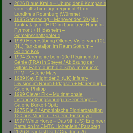
2026 Blaue Kralle – Übung der 8.Kompanie
vom Fallschirmjägerregiment 31 im
Landkreis Rotenburg (Wümme)
1985 Senneslag – Manöver des 59 (NL)
Tankbataljon RHPO im Landkreis Hameln-
Pyrmont + Hildesheim –
Gemeinschaftsgalerie
1989 Heeresübung Offenes Visier vom 101.
(NL) Tankbataljon im Raum Sottrum –
Galerie Kok
1994 Zeremonie beim 10e Régiment du
Génie (FRA) in Speyer / Ablösung der
Gillois-Fähre durch die Schwimmbrücke
PFM – Galerie Mary
1989 Key Flight der 2. (UK) Infantry
Division im Raum Eldagsen + Marienburg –
Galerie Philipp
1999 Clever Fix – Multinationale
Instandsetzungsübung in Sennelager –
Galerie Burkert-Opitz
1975 Die 2./ Amphibische Pionierbataillon
130 aus Minden – Galerie Eickmeyer
1997 White Horse – Das 9th (US) Engineer
Battalion im CMTC Hohenfels / Parsberg
2026 Steadfast Dart / Quadriga 26 –