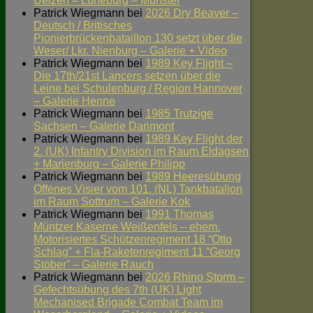
Uelzen – Lüneburg – Munster
Patrick Wiegmann
bei
2026 Dry Beaver –
Deutsch / Britisches
Pionierbrückenbataillon 130 setzt über die
Weser/ Lkr. Nienburg – Galerie + Video
Patrick Wiegmann
bei
1989 Key Flight –
Die 17th/21st Lancers setzen über die
Leine bei Schulenburg / Region Hannover
– Galerie Henne
Patrick Wiegmann
bei
1985 Trutzige
Sachsen – Galerie Darimont
Patrick Wiegmann
bei
1989 Key Flight der
2. (UK) Infantry Division im Raum Eldagsen
+ Marienburg – Galerie Philipp
Patrick Wiegmann
bei
1989 Heeresübung
Offenes Visier vom 101. (NL) Tankbataljon
im Raum Sottrum – Galerie Kok
Patrick Wiegmann
bei
1991 Thomas
Müntzer Kaserne Weißenfels – ehem.
Motorisiertes Schützenregiment 18 “Otto
Schlag” + Fla-Raketenregiment 11 “Georg
Stöber” – Galerie Rauch
Patrick Wiegmann
bei
2026 Rhino Storm –
Gefechtsübung des 7th (UK) Light
Mechanised Brigade Combat Team im