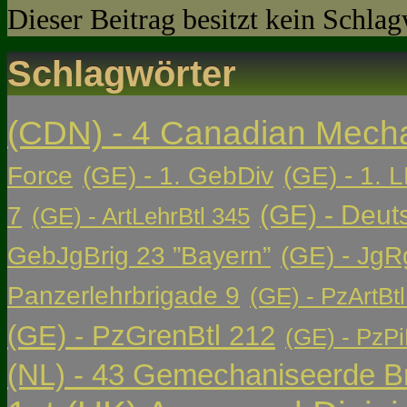
Dieser Beitrag besitzt kein Schla
Schlagwörter
(CDN) - 4 Canadian Mech
Force
(GE) - 1. GebDiv
(GE) - 1. L
(GE) - Deut
7
(GE) - ArtLehrBtl 345
GebJgBrig 23 ”Bayern”
(GE) - JgR
Panzerlehrbrigade 9
(GE) - PzArtBtl
(GE) - PzGrenBtl 212
(GE) - PzPi
(NL) - 43 Gemechaniseerde Br