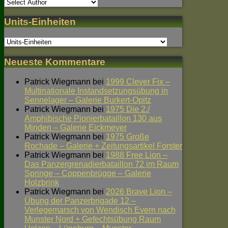
Units-Einheiten
Neueste Kommentare
Patrick Wiegmann
bei
1999 Clever Fix –
Multinationale Instandsetzungsübung in
Sennelager – Galerie Burkert-Opitz
Patrick Wiegmann
bei
1975 Die 2./
Amphibische Pionierbataillon 130 aus
Minden – Galerie Eickmeyer
Patrick Wiegmann
bei
1975 Große
Rochade – Galerie + Zeitungsartikel Forster
Patrick Wiegmann
bei
1988 Free Lion –
Das Panzergrenadierbataillon 72 im Raum
Springe – Coppenbrügge – Galerie
Holzbrink
Patrick Wiegmann
bei
2026 Brave Lion –
Übung der Panzerbrigade 12 –
Verlegemarsch von Wendisch Evern nach
Munster Nord + Gefechtsübung Raum