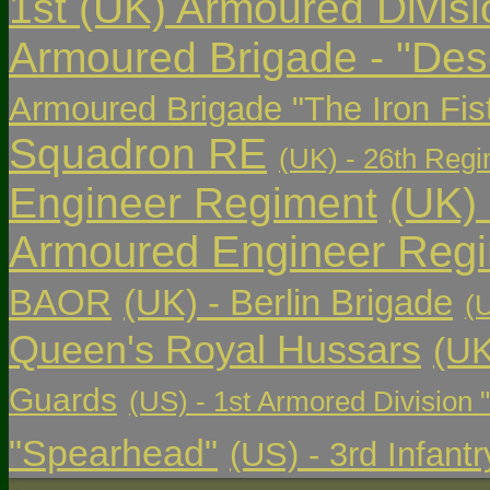
1st (UK) Armoured Divisi
Armoured Brigade - "Des
Armoured Brigade "The Iron Fis
Squadron RE
(UK) - 26th Regi
Engineer Regiment
(UK)
Armoured Engineer Reg
BAOR
(UK) - Berlin Brigade
(
Queen's Royal Hussars
(UK
Guards
(US) - 1st Armored Division 
"Spearhead"
(US) - 3rd Infant