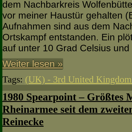
dem Nachbarkreis Wolfenbüttel
vor meiner Haustür gehalten (
Aufnahmen sind aus dem Nach
Ortskampf entstanden. Ein plö
auf unter 10 Grad Celsius und
Weiter lesen »
Tags:
(UK) - 3rd United Kingdom
1980 Spearpoint – Größtes M
Rheinarmee seit dem zweiten
Reinecke