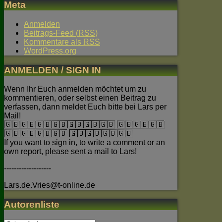
Meta
Anmelden
Beitrags-Feed (
RSS
)
Kommentare als
RSS
WordPress.org
ANMELDEN / SIGN IN
Wenn Ihr Euch anmelden möchtet um zu
kommentieren, oder selbst einen Beitrag zu
verfassen, dann meldet Euch bitte bei Lars per
Mail!
🇬🇧🇬🇧🇬🇧🇬🇧🇬🇧🇬🇧🇬🇧 🇬🇧🇬🇧🇬🇧
🇬🇧🇬🇧🇬🇧🇬🇧 🇬🇧🇬🇧🇬🇧🇬🇧
If you want to sign in, to write a comment or an
own report, please sent a mail to Lars!
-------------------
Lars.de.Vries@t-online.de
Autorenliste