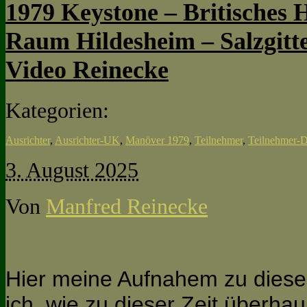
1979 Keystone – Britisches
Raum Hildesheim – Salzgitte
Video Reinecke
Kategorien:
Ausrichter
,
Ausrichter-UK
,
Manöver 1979
,
Teilnehmer
,
Teilnehme
3. August 2025
Von
Manfred Reinecke
Hier meine Aufnahem zu diese
ich, wie zu dieser Zeit überhau