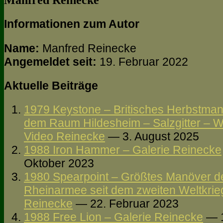
Manfred Reinecke
Informationen zum Autor
Name:
Manfred Reinecke
Angemeldet seit:
19. Februar 2022
Aktuelle Beiträge
1979 Keystone – Britisches Herbstma
dem Raum Hildesheim – Salzgitter – Wo
Video Reinecke
— 3. August 2025
1988 Iron Hammer – Galerie Reinecke
Oktober 2023
1980 Spearpoint – Größtes Manöver de
Rheinarmee seit dem zweiten Weltkrie
Reinecke
— 22. Februar 2023
1988 Free Lion – Galerie Reinecke
— 1