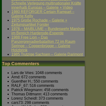
Schnelle Verlegung multinationaler Kräfte
innerhalb Europas – Galerie + Video
1980 REFORGER Certain Rampart –
Galerie Kelly
1975 Große Rochade – Galerie +
Zeitungsartikel Forster
1976 – MAIBLUME – Bundeswehr Manöver
im Bereich Harderode-Esperde
1988 Free Lion – Das
Panzergrenadierbataillon 72 im Raum
Springe – Coppenbrügge – Galerie
Holzbrink
1985 Trutzige Sachsen – Galerie Darimont
Top Commenters
Lars de Vries: 1048 comments
Arnd: 672 comments
Guenther H.: 550 comments
RALF_67: 516 comments
Patrick Wiegmann: 458 comments
Thomas Dittmann: 413 comments
Lorenz Scheidl: 373 comments
cars73: 298 comments