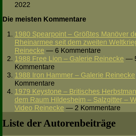
2022
Die meisten Kommentare
1980 Spearpoint – Größtes Manöver de
Rheinarmee seit dem zweiten Weltkrie
Reinecke
— 6 Kommentare
1988 Free Lion – Galerie Reinecke
— 
Kommentare
1988 Iron Hammer – Galerie Reinecke
Kommentare
1979 Keystone – Britisches Herbstma
dem Raum Hildesheim – Salzgitter – Wo
Video Reinecke
— 2 Kommentare
Liste der Autorenbeiträge