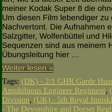
meiner Kodak Super 8 die oh
Um diesen Film lebendiger zu 
Nachvertont. Die Aufnahmen 
Salzgitter, Wolfenbüttel und Hi
Sequenzen sind aus meinem He
Übungsleitung hier …
Weiter lesen »
Tags:
(DK) - 2/1 GHR Garde Hus
Amphibious Engineer Regiment
,
Division
,
(UK) - 5th Royal Innisk
- The Devonshire and Dorset Reg