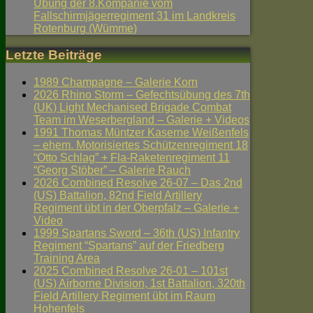
Übung der 8.Kompanie vom
Fallschirmjägerregiment 31 im Landkreis
Rotenburg (Wümme)
Letzte Beiträge
1989 Champagne – Galerie Korn
2026 Rhino Storm – Gefechtsübung des 7th
(UK) Light Mechanised Brigade Combat
Team im Weserbergland – Galerie + Videos
1991 Thomas Müntzer Kaserne Weißenfels
– ehem. Motorisiertes Schützenregiment 18
“Otto Schlag” + Fla-Raketenregiment 11
“Georg Stöber” – Galerie Rauch
2026 Combined Resolve 26-07 – Das 2nd
(US) Battalion, 82nd Field Artillery
Regiment übt in der Oberpfalz – Galerie +
Video
1999 Spartans Sword – 36th (US) Infantry
Regiment “Spartans” auf der Friedberg
Training Area
2025 Combined Resolve 26-01 – 101st
(US) Airborne Division, 1st Battalion, 320th
Field Artillery Regiment übt im Raum
Hohenfels