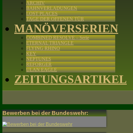
ARCHIV
BAHNVERLADUNGEN
LOST PLACES
TAGE DER OFFENEN TÜR
MANÖVERSERIEN
COMBINED RESOLVE – Serie
ETERNAL TRIANGLE
FLYING RHINO
KEY
NEPTUNES
REFORGER
ULAN EAGLE
ZEITUNGSARTIKEL
Bewerben bei der Bundeswehr: