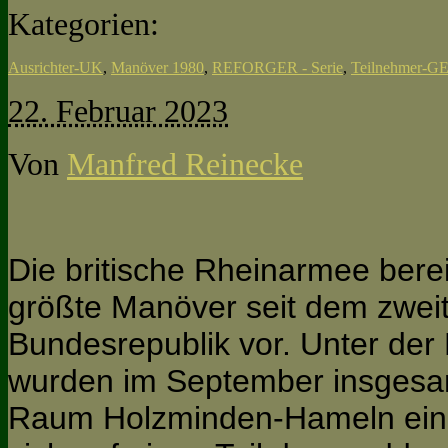
Kategorien:
Ausrichter-UK
,
Manöver 1980
,
REFORGER - Serie
,
Teilnehmer-G
22. Februar 2023
Von
Manfred Reinecke
Die britische Rheinarmee berei
größte Manöver seit dem zweit
Bundesrepublik vor. Unter de
wurden im September insgesa
Raum Holzminden-Hameln eing