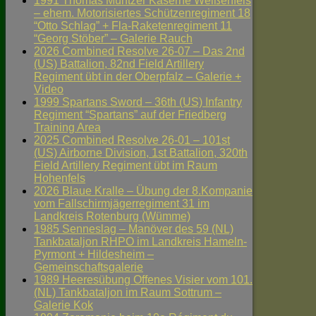
1991 Thomas Müntzer Kaserne Weißenfels
– ehem. Motorisiertes Schützenregiment 18
“Otto Schlag” + Fla-Raketenregiment 11
“Georg Stöber” – Galerie Rauch
2026 Combined Resolve 26-07 – Das 2nd
(US) Battalion, 82nd Field Artillery
Regiment übt in der Oberpfalz – Galerie +
Video
1999 Spartans Sword – 36th (US) Infantry
Regiment “Spartans” auf der Friedberg
Training Area
2025 Combined Resolve 26-01 – 101st
(US) Airborne Division, 1st Battalion, 320th
Field Artillery Regiment übt im Raum
Hohenfels
2026 Blaue Kralle – Übung der 8.Kompanie
vom Fallschirmjägerregiment 31 im
Landkreis Rotenburg (Wümme)
1985 Senneslag – Manöver des 59 (NL)
Tankbataljon RHPO im Landkreis Hameln-
Pyrmont + Hildesheim –
Gemeinschaftsgalerie
1989 Heeresübung Offenes Visier vom 101.
(NL) Tankbataljon im Raum Sottrum –
Galerie Kok