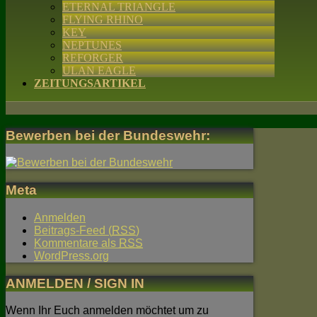
ETERNAL TRIANGLE
FLYING RHINO
KEY
NEPTUNES
REFORGER
ULAN EAGLE
ZEITUNGSARTIKEL
Bewerben bei der Bundeswehr:
Meta
Anmelden
Beitrags-Feed (
RSS
)
Kommentare als
RSS
WordPress.org
ANMELDEN / SIGN IN
Wenn Ihr Euch anmelden möchtet um zu