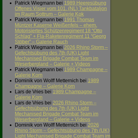
Patrick Wiegmann
bei
1989 Heeresübung
Offenes Visier vom 101. (NL) Tankbataljon
im Raum Sottrum – Galerie Kok
Patrick Wiegmann
bei
1991 Thomas
Müntzer Kaserne Weißenfels – ehem.
Motorisiertes Schützenregiment 18 “Otto
Schlag” + Fla-Raketenregiment 11 “Georg
Stöber” – Galerie Rauch
Patrick Wiegmann
bei
2026 Rhino Storm –
Gefechtsübung des 7th (UK) Light
Mechanised Brigade Combat Team im
Weserbergland – Galerie + Videos
Patrick Wiegmann
bei
1989 Champagne –
Galerie Korn
Dominik von Wolff Metternich
bei
1989
Champagne – Galerie Korn
Lars de Vries
bei
1989 Champagne –
Galerie Korn
Lars de Vries
bei
2026 Rhino Storm –
Gefechtsübung des 7th (UK) Light
Mechanised Brigade Combat Team im
Weserbergland – Galerie + Videos
Dominik von Wolff Metternich
bei
2026
Rhino Storm – Gefechtsübung des 7th (UK)
Light Mechanised Brigade Combat Team im