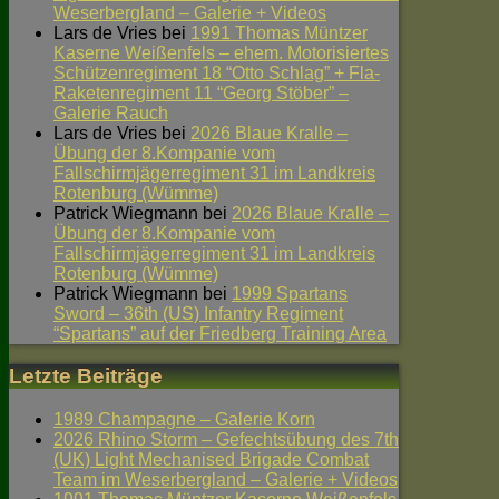
Weserbergland – Galerie + Videos
Lars de Vries
bei
1991 Thomas Müntzer
Kaserne Weißenfels – ehem. Motorisiertes
Schützenregiment 18 “Otto Schlag” + Fla-
Raketenregiment 11 “Georg Stöber” –
Galerie Rauch
Lars de Vries
bei
2026 Blaue Kralle –
Übung der 8.Kompanie vom
Fallschirmjägerregiment 31 im Landkreis
Rotenburg (Wümme)
Patrick Wiegmann
bei
2026 Blaue Kralle –
Übung der 8.Kompanie vom
Fallschirmjägerregiment 31 im Landkreis
Rotenburg (Wümme)
Patrick Wiegmann
bei
1999 Spartans
Sword – 36th (US) Infantry Regiment
“Spartans” auf der Friedberg Training Area
Letzte Beiträge
1989 Champagne – Galerie Korn
2026 Rhino Storm – Gefechtsübung des 7th
(UK) Light Mechanised Brigade Combat
Team im Weserbergland – Galerie + Videos