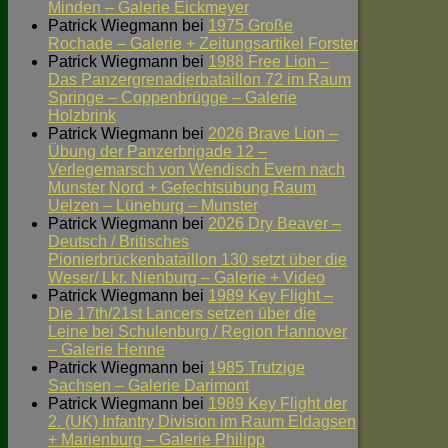
Minden – Galerie Eickmeyer
Patrick Wiegmann
bei
1975 Große
Rochade – Galerie + Zeitungsartikel Forster
Patrick Wiegmann
bei
1988 Free Lion –
Das Panzergrenadierbataillon 72 im Raum
Springe – Coppenbrügge – Galerie
Holzbrink
Patrick Wiegmann
bei
2026 Brave Lion –
Übung der Panzerbrigade 12 –
Verlegemarsch von Wendisch Evern nach
Munster Nord + Gefechtsübung Raum
Uelzen – Lüneburg – Munster
Patrick Wiegmann
bei
2026 Dry Beaver –
Deutsch / Britisches
Pionierbrückenbataillon 130 setzt über die
Weser/ Lkr. Nienburg – Galerie + Video
Patrick Wiegmann
bei
1989 Key Flight –
Die 17th/21st Lancers setzen über die
Leine bei Schulenburg / Region Hannover
– Galerie Henne
Patrick Wiegmann
bei
1985 Trutzige
Sachsen – Galerie Darimont
Patrick Wiegmann
bei
1989 Key Flight der
2. (UK) Infantry Division im Raum Eldagsen
+ Marienburg – Galerie Philipp