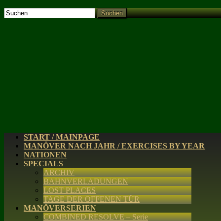
Suchen
START / MAINPAGE
MANÖVER NACH JAHR / EXERCISES BY YEAR
NATIONEN
SPECIALS
ARCHIV
BAHNVERLADUNGEN
LOST PLACES
TAGE DER OFFENEN TÜR
MANÖVERSERIEN
COMBINED RESOLVE – Serie