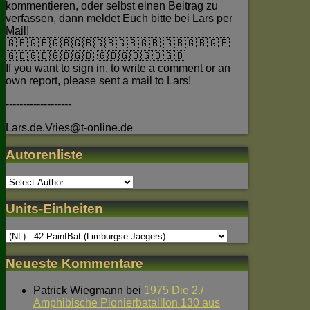
kommentieren, oder selbst einen Beitrag zu
verfassen, dann meldet Euch bitte bei Lars per
Mail!
🇬🇧🇬🇧🇬🇧🇬🇧🇬🇧🇬🇧🇬🇧 🇬🇧🇬🇧🇬🇧
🇬🇧🇬🇧🇬🇧🇬🇧 🇬🇧🇬🇧🇬🇧🇬🇧
If you want to sign in, to write a comment or an
own report, please sent a mail to Lars!
-------------------
Lars.de.Vries@t-online.de
Autorenliste
Units-Einheiten
Neueste Kommentare
Patrick Wiegmann
bei
1975 Die 2./
Amphibische Pionierbataillon 130 aus