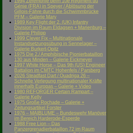
1994 Zeremonie beim 10e Régiment du
Génie (FRA) in Speyer / Ablösung der
Gillois-Fähre durch die Schwimmbrücke
PFM – Galerie Mary
1989 Key Flight der 2. (UK) Infantry
Division im Raum Eldagsen + Marienburg –
Galerie Philipp
1999 Clever Fix – Multinationale
Instandsetzungsübung in Sennelager –
Galerie Burkert-Opitz
1975 Die 2./ Amphibische Pionierbataillon
130 aus Minden – Galerie Eickmeyer
1997 White Horse – Das 9th (US) Engineer
Battalion im CMTC Hohenfels / Parsberg
2026 Steadfast Dart / Quadriga 26 –
Schnelle Verlegung multinationaler Kräfte
innerhalb Europas – Galerie + Video
1980 REFORGER Certain Rampart –
Galerie Kelly
1975 Große Rochade – Galerie +
Zeitungsartikel Forster
1976 – MAIBLUME – Bundeswehr Manöver
im Bereich Harderode-Esperde
1988 Free Lion – Das
Panzergrenadierbataillon 72 im Raum