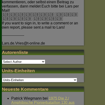
kommentieren, oder selbst einen Beitrag zu
verfassen, dann meldet Euch bitte bei Lars per
Mail!
🇬🇧🇬🇧🇬🇧🇬🇧🇬🇧🇬🇧🇬🇧 🇬🇧🇬🇧🇬🇧
🇬🇧🇬🇧🇬🇧🇬🇧 🇬🇧🇬🇧🇬🇧🇬🇧
If you want to sign in, to write a comment or an
own report, please sent a mail to Lars!
-------------------
Lars.de.Vries@t-online.de
Autorenliste
Units-Einheiten
Neueste Kommentare
Patrick Wiegmann
bei
1975 Die 2./
Amphibische Pionierbataillon 130 aus