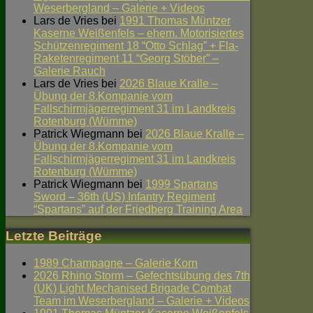
Weserbergland – Galerie + Videos
Lars de Vries
bei
1991 Thomas Müntzer
Kaserne Weißenfels – ehem. Motorisiertes
Schützenregiment 18 “Otto Schlag” + Fla-
Raketenregiment 11 “Georg Stöber” –
Galerie Rauch
Lars de Vries
bei
2026 Blaue Kralle –
Übung der 8.Kompanie vom
Fallschirmjägerregiment 31 im Landkreis
Rotenburg (Wümme)
Patrick Wiegmann
bei
2026 Blaue Kralle –
Übung der 8.Kompanie vom
Fallschirmjägerregiment 31 im Landkreis
Rotenburg (Wümme)
Patrick Wiegmann
bei
1999 Spartans
Sword – 36th (US) Infantry Regiment
“Spartans” auf der Friedberg Training Area
Letzte Beiträge
1989 Champagne – Galerie Korn
2026 Rhino Storm – Gefechtsübung des 7th
(UK) Light Mechanised Brigade Combat
Team im Weserbergland – Galerie + Videos