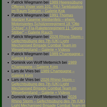
Patrick Wiegmann
bei
1989 Heeresübung
Offenes Visier vom 101. (NL) Tankbataljon
im Raum Sottrum – Galerie Kok
Patrick Wiegmann
bei
1991 Thomas
Müntzer Kaserne Weißenfels – ehem.
Motorisiertes Schützenregiment 18 “Otto
Schlag” + Fla-Raketenregiment 11 “Georg
Stöber” – Galerie Rauch
Patrick Wiegmann
bei
2026 Rhino Storm –
Gefechtsübung des 7th (UK) Light
Mechanised Brigade Combat Team im
Weserbergland – Galerie + Videos
Patrick Wiegmann
bei
1989 Champagne –
Galerie Korn
Dominik von Wolff Metternich
bei
1989
Champagne – Galerie Korn
Lars de Vries
bei
1989 Champagne –
Galerie Korn
Lars de Vries
bei
2026 Rhino Storm –
Gefechtsübung des 7th (UK) Light
Mechanised Brigade Combat Team im
Weserbergland – Galerie + Videos
Dominik von Wolff Metternich
bei
2026
Rhino Storm – Gefechtsübung des 7th (UK)
Light Mechanised Brigade Combat Team im