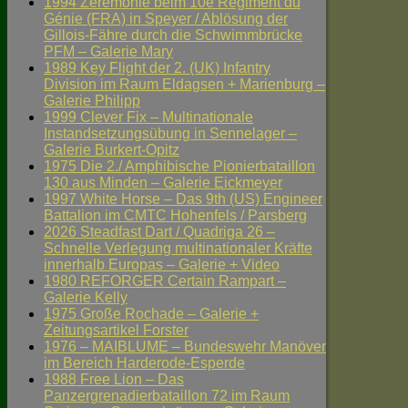
1994 Zeremonie beim 10e Régiment du
Génie (FRA) in Speyer / Ablösung der
Gillois-Fähre durch die Schwimmbrücke
PFM – Galerie Mary
1989 Key Flight der 2. (UK) Infantry
Division im Raum Eldagsen + Marienburg –
Galerie Philipp
1999 Clever Fix – Multinationale
Instandsetzungsübung in Sennelager –
Galerie Burkert-Opitz
1975 Die 2./ Amphibische Pionierbataillon
130 aus Minden – Galerie Eickmeyer
1997 White Horse – Das 9th (US) Engineer
Battalion im CMTC Hohenfels / Parsberg
2026 Steadfast Dart / Quadriga 26 –
Schnelle Verlegung multinationaler Kräfte
innerhalb Europas – Galerie + Video
1980 REFORGER Certain Rampart –
Galerie Kelly
1975 Große Rochade – Galerie +
Zeitungsartikel Forster
1976 – MAIBLUME – Bundeswehr Manöver
im Bereich Harderode-Esperde
1988 Free Lion – Das
Panzergrenadierbataillon 72 im Raum