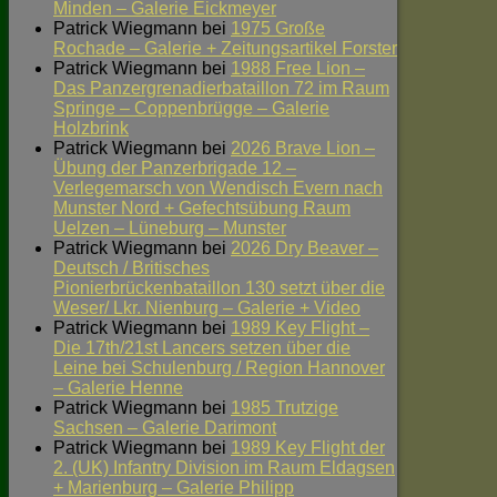
Minden – Galerie Eickmeyer
Patrick Wiegmann
bei
1975 Große
Rochade – Galerie + Zeitungsartikel Forster
Patrick Wiegmann
bei
1988 Free Lion –
Das Panzergrenadierbataillon 72 im Raum
Springe – Coppenbrügge – Galerie
Holzbrink
Patrick Wiegmann
bei
2026 Brave Lion –
Übung der Panzerbrigade 12 –
Verlegemarsch von Wendisch Evern nach
Munster Nord + Gefechtsübung Raum
Uelzen – Lüneburg – Munster
Patrick Wiegmann
bei
2026 Dry Beaver –
Deutsch / Britisches
Pionierbrückenbataillon 130 setzt über die
Weser/ Lkr. Nienburg – Galerie + Video
Patrick Wiegmann
bei
1989 Key Flight –
Die 17th/21st Lancers setzen über die
Leine bei Schulenburg / Region Hannover
– Galerie Henne
Patrick Wiegmann
bei
1985 Trutzige
Sachsen – Galerie Darimont
Patrick Wiegmann
bei
1989 Key Flight der
2. (UK) Infantry Division im Raum Eldagsen
+ Marienburg – Galerie Philipp