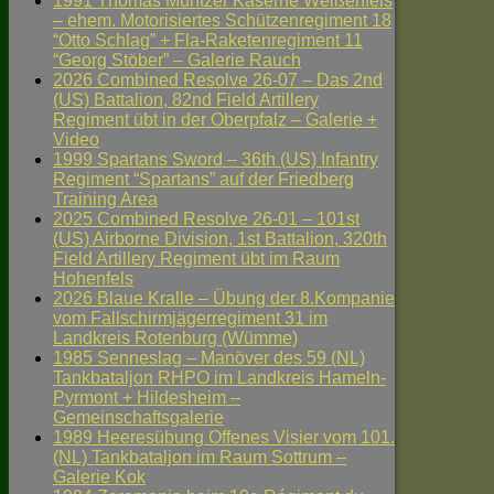
1991 Thomas Müntzer Kaserne Weißenfels
– ehem. Motorisiertes Schützenregiment 18
“Otto Schlag” + Fla-Raketenregiment 11
“Georg Stöber” – Galerie Rauch
2026 Combined Resolve 26-07 – Das 2nd
(US) Battalion, 82nd Field Artillery
Regiment übt in der Oberpfalz – Galerie +
Video
1999 Spartans Sword – 36th (US) Infantry
Regiment “Spartans” auf der Friedberg
Training Area
2025 Combined Resolve 26-01 – 101st
(US) Airborne Division, 1st Battalion, 320th
Field Artillery Regiment übt im Raum
Hohenfels
2026 Blaue Kralle – Übung der 8.Kompanie
vom Fallschirmjägerregiment 31 im
Landkreis Rotenburg (Wümme)
1985 Senneslag – Manöver des 59 (NL)
Tankbataljon RHPO im Landkreis Hameln-
Pyrmont + Hildesheim –
Gemeinschaftsgalerie
1989 Heeresübung Offenes Visier vom 101.
(NL) Tankbataljon im Raum Sottrum –
Galerie Kok