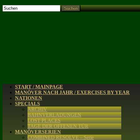
Suchen
START / MAINPAGE
MANÖVER NACH JAHR / EXERCISES BY YEAR
NATIONEN
SPECIALS
ARCHIV
BAHNVERLADUNGEN
LOST PLACES
TAGE DER OFFENEN TÜR
MANÖVERSERIEN
COMBINED RESOLVE – Serie