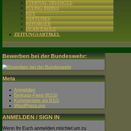
ETERNAL TRIANGLE
FLYING RHINO
KEY
NEPTUNES
REFORGER
ULAN EAGLE
ZEITUNGSARTIKEL
Bewerben bei der Bundeswehr:
Meta
Anmelden
Beitrags-Feed (
RSS
)
Kommentare als
RSS
WordPress.org
ANMELDEN / SIGN IN
Wenn Ihr Euch anmelden möchtet um zu