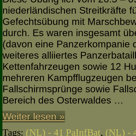
niederländischen Streitkräfte f
Gefechtsübung mit Marschbew
durch. Es waren insgesamt üb
(davon eine Panzerkompanie 
weiteres alliiertes Panzerbatai
Kettenfahrzeugen sowie 12 H
mehreren Kampfflugzeugen bet
Fallschirmsprünge sowie Fall
Bereich des Osterwaldes …
Weiter lesen »
Tags:
(NL) - 41 PaInfBat
,
(NL) - 