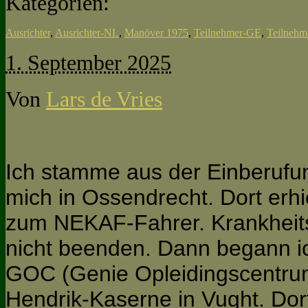
Kategorien:
Ausrichter
,
Ausrichter-NL
,
Manöver 1975
,
Teilnehmer-GE
,
Teilneh
1. September 2025
Von
Lars de Vries
Ich stamme aus der Einberufu
mich in Ossendrecht. Dort erhie
zum NEKAF-Fahrer. Krankheits
nicht beenden. Dann begann i
GOC (Genie Opleidingscentrum)
Hendrik-Kaserne in Vught. Dort