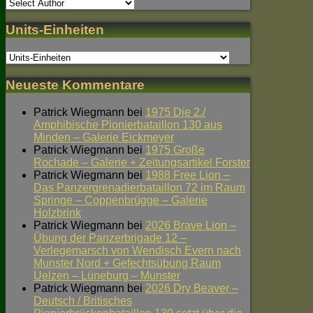
Units-Einheiten
Neueste Kommentare
Patrick Wiegmann
bei
1975 Die 2./
Amphibische Pionierbataillon 130 aus
Minden – Galerie Eickmeyer
Patrick Wiegmann
bei
1975 Große
Rochade – Galerie + Zeitungsartikel Forster
Patrick Wiegmann
bei
1988 Free Lion –
Das Panzergrenadierbataillon 72 im Raum
Springe – Coppenbrügge – Galerie
Holzbrink
Patrick Wiegmann
bei
2026 Brave Lion –
Übung der Panzerbrigade 12 –
Verlegemarsch von Wendisch Evern nach
Munster Nord + Gefechtsübung Raum
Uelzen – Lüneburg – Munster
Patrick Wiegmann
bei
2026 Dry Beaver –
Deutsch / Britisches