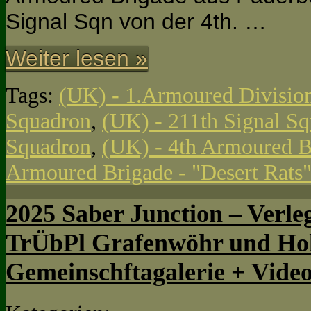
Signal Sqn von der 4th. …
Weiter lesen »
Tags:
(UK) - 1.Armoured Divisio
Squadron
,
(UK) - 211th Signal S
Squadron
,
(UK) - 4th Armoured B
Armoured Brigade - "Desert Rats
2025 Saber Junction – Verle
TrÜbPl Grafenwöhr und Hoh
Gemeinschftagalerie + Vide