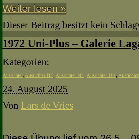
Weiter lesen »
Dieser Beitrag besitzt kein Schla
1972 Uni-Plus – Galerie Lag
Kategorien:
Ausrichter
,
Ausrichter-BE
,
Ausrichter-NL
,
Ausrichter-UK
,
Ausrichte
24. August 2025
Von
Lars de Vries
Diese Übung lief vom 26.5 – 0