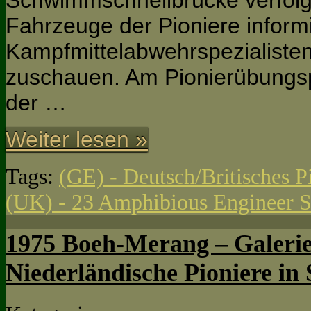
Schwimmschnellbrücke verfolg
Fahrzeuge der Pioniere inform
Kampfmittelabwehrspezialisten 
zuschauen. Am Pionierübungsp
der …
Weiter lesen »
Tags:
(GE) - Deutsch/Britisches P
(UK) - 23 Amphibious Engineer 
1975 Boeh-Merang – Galerie
Niederländische Pioniere in