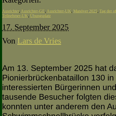
Ausrichter
,
Ausrichter-GE
,
Ausrichter-UK
,
Manöver 2025
,
Tag der o
Teilnehmer-UK
,
Übungsplatz
17. September 2025
Von
Lars de Vries
Am 13. September 2025 hat da
Pionierbrückenbataillon 130 in
interessierten Bürgerinnen und
tausende Besucher folgten die
konnten unter anderem den Au