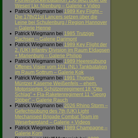
Pionierbrückenbataillon 130 setzt über die
Weser/ Lkr. Nienburg – Galerie + Video
Patrick Wiegmann
bei
1989 Key Flight –
Die 17th/21st Lancers setzen über die
Leine bei Schulenburg / Region Hannover
– Galerie Henne
Patrick Wiegmann
bei
1985 Trutzige
Sachsen – Galerie Darimont
Patrick Wiegmann
bei
1989 Key Flight der
2. (UK) Infantry Division im Raum Eldagsen
+ Marienburg – Galerie Philipp
Patrick Wiegmann
bei
1989 Heeresübung
Offenes Visier vom 101. (NL) Tankbataljon
im Raum Sottrum – Galerie Kok
Patrick Wiegmann
bei
1991 Thomas
Müntzer Kaserne Weißenfels – ehem.
Motorisiertes Schützenregiment 18 “Otto
Schlag” + Fla-Raketenregiment 11 “Georg
Stöber” – Galerie Rauch
Patrick Wiegmann
bei
2026 Rhino Storm –
Gefechtsübung des 7th (UK) Light
Mechanised Brigade Combat Team im
Weserbergland – Galerie + Videos
Patrick Wiegmann
bei
1989 Champagne –
Galerie Korn