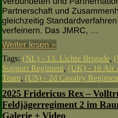
Verbündeten und Partnernati
Partnerschaft und Zusammenha
gleichzeitig Standardverfahren
verfeinern. Das JMRC, …
Weiter lesen »
Tags:
(NL) - 13. Lichte Brigade
,
(
Support Regiment
,
(UK) - 16 Air
Team
,
(US) - 2d Cavalry Regimen
2025 Fridericus Rex – Voll
Feldjägerregiment 2 im Rau
Galerie + Video