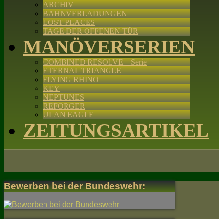
ARCHIV
BAHNVERLADUNGEN
LOST PLACES
TAGE DER OFFENEN TÜR
MANÖVERSERIEN
COMBINED RESOLVE – Serie
ETERNAL TRIANGLE
FLYING RHINO
KEY
NEPTUNES
REFORGER
ULAN EAGLE
ZEITUNGSARTIKEL
Bewerben bei der Bundeswehr: