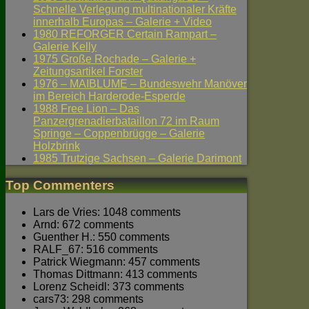
Schnelle Verlegung multinationaler Kräfte
innerhalb Europas – Galerie + Video
1980 REFORGER Certain Rampart –
Galerie Kelly
1975 Große Rochade – Galerie +
Zeitungsartikel Forster
1976 – MAIBLUME – Bundeswehr Manöver
im Bereich Harderode-Esperde
1988 Free Lion – Das
Panzergrenadierbataillon 72 im Raum
Springe – Coppenbrügge – Galerie
Holzbrink
1985 Trutzige Sachsen – Galerie Darimont
Top Commenters
Lars de Vries: 1048 comments
Arnd: 672 comments
Guenther H.: 550 comments
RALF_67: 516 comments
Patrick Wiegmann: 457 comments
Thomas Dittmann: 413 comments
Lorenz Scheidl: 373 comments
cars73: 298 comments