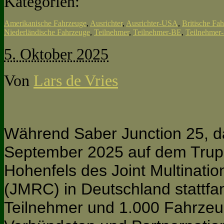
Kategorien:
Amerikanische Fahrzeuge
,
Ausrichter
,
Ausrichter-USA
,
Britische Fa
Niederländische Fahrzeuge
,
Teilnehmer
,
Teilnehmer-BE
,
Teilnehmer
5. Oktober 2025
Von
Lars de Vries
Während Saber Junction 25, d
September 2025 auf dem Trup
Hohenfels des Joint Multinati
(JMRC) in Deutschland stattfa
Teilnehmer und 1.000 Fahrze