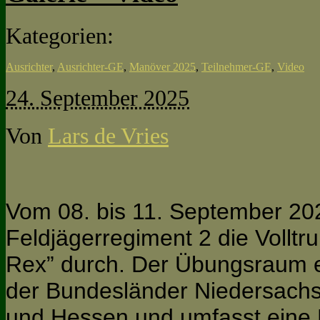
Kategorien:
Ausrichter
,
Ausrichter-GE
,
Manöver 2025
,
Teilnehmer-GE
,
Video
24. September 2025
Von
Lars de Vries
Vom 08. bis 11. September 202
Feldjägerregiment 2 die Volltr
Rex” durch. Der Übungsraum er
der Bundesländer Niedersachs
und Hessen und umfasst eine 