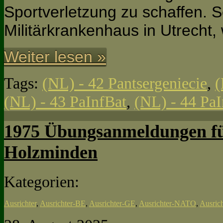
Sportverletzung zu schaffen. Sc
Militärkrankenhaus in Utrecht
Weiter lesen »
Tags:
(NL) - 42 Pantsergeniecie
,
(
(NL) - 43 PaInfBat
,
(NL) - 44 PaI
1975 Übungsanmeldungen fü
Holzminden
Kategorien:
Ausrichter
,
Ausrichter-BE
,
Ausrichter-GE
,
Ausrichter-NATO
,
Ausric