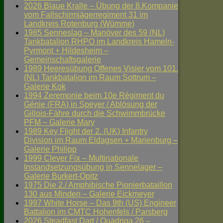
2026 Blaue Kralle – Übung der 8.Kompanie
vom Fallschirmjägerregiment 31 im
Landkreis Rotenburg (Wümme)
1985 Senneslag – Manöver des 59 (NL)
Tankbataljon RHPO im Landkreis Hameln-
Pyrmont + Hildesheim –
Gemeinschaftsgalerie
1989 Heeresübung Offenes Visier vom 101.
(NL) Tankbataljon im Raum Sottrum –
Galerie Kok
1994 Zeremonie beim 10e Régiment du
Génie (FRA) in Speyer / Ablösung der
Gillois-Fähre durch die Schwimmbrücke
PFM – Galerie Mary
1989 Key Flight der 2. (UK) Infantry
Division im Raum Eldagsen + Marienburg –
Galerie Philipp
1999 Clever Fix – Multinationale
Instandsetzungsübung in Sennelager –
Galerie Burkert-Opitz
1975 Die 2./ Amphibische Pionierbataillon
130 aus Minden – Galerie Eickmeyer
1997 White Horse – Das 9th (US) Engineer
Battalion im CMTC Hohenfels / Parsberg
2026 Steadfast Dart / Quadriga 26 –