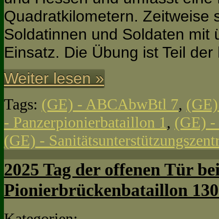
Quadratkilometern. Zeitweise s
Soldatinnen und Soldaten mit
Einsatz. Die Übung ist Teil d
Weiter lesen »
Tags:
(GE) - ABCAbwBtl 7
,
(GE)
- Panzerpionierbataillon 1
,
(GE) -
(GE) - Sanitätsunterstützungsze
2025 Tag der offenen Tür be
Pionierbrückenbataillon 130
Kategorien: