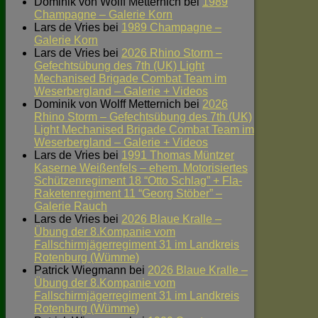
Dominik von Wolff Metternich
bei
1989
Champagne – Galerie Korn
Lars de Vries
bei
1989 Champagne –
Galerie Korn
Lars de Vries
bei
2026 Rhino Storm –
Gefechtsübung des 7th (UK) Light
Mechanised Brigade Combat Team im
Weserbergland – Galerie + Videos
Dominik von Wolff Metternich
bei
2026
Rhino Storm – Gefechtsübung des 7th (UK)
Light Mechanised Brigade Combat Team im
Weserbergland – Galerie + Videos
Lars de Vries
bei
1991 Thomas Müntzer
Kaserne Weißenfels – ehem. Motorisiertes
Schützenregiment 18 “Otto Schlag” + Fla-
Raketenregiment 11 “Georg Stöber” –
Galerie Rauch
Lars de Vries
bei
2026 Blaue Kralle –
Übung der 8.Kompanie vom
Fallschirmjägerregiment 31 im Landkreis
Rotenburg (Wümme)
Patrick Wiegmann
bei
2026 Blaue Kralle –
Übung der 8.Kompanie vom
Fallschirmjägerregiment 31 im Landkreis
Rotenburg (Wümme)