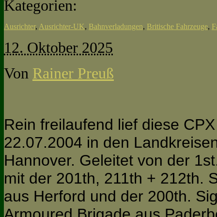
Kategorien:
Ausrichter
,
Ausrichter-UK
,
Bahnverladungen
,
Britische Fahrzeuge
,
F
12. Oktober 2025
Von
Rainer Preuß
Rein freilaufend lief diese C
22.07.2004 in den Landkreis
Hannover. Geleitet von der 1st
mit der 201th, 211th + 212th. 
aus Herford und der 200th. Si
Armoured Brigade aus Paderbo