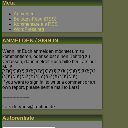
Meta
Anmelden
Beitrags-Feed (
RSS
)
Kommentare als
RSS
WordPress.org
ANMELDEN / SIGN IN
Wenn Ihr Euch anmelden möchtet um zu
kommentieren, oder selbst einen Beitrag zu
verfassen, dann meldet Euch bitte bei Lars per
Mail!
🇬🇧🇬🇧🇬🇧🇬🇧🇬🇧🇬🇧🇬🇧 🇬🇧🇬🇧🇬🇧
🇬🇧🇬🇧🇬🇧🇬🇧 🇬🇧🇬🇧🇬🇧🇬🇧
If you want to sign in, to write a comment or an
own report, please sent a mail to Lars!
-------------------
Lars.de.Vries@t-online.de
Autorenliste