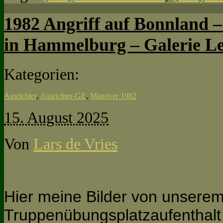
1982 Angriff auf Bonnland –
in Hammelburg – Galerie 
Kategorien:
Ausrichter
,
Ausrichter-GE
,
Manöver 1982
15. August 2025
Von
Lars de Vries
Hier meine Bilder von unsere
Truppenübungsplatzaufenthalt