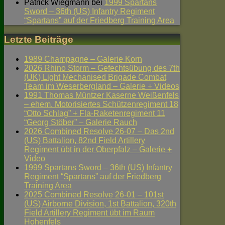
Patrick Wiegmann
bei
1999 Spartans
Sword – 36th (US) Infantry Regiment
“Spartans” auf der Friedberg Training Area
Letzte Beiträge
1989 Champagne – Galerie Korn
2026 Rhino Storm – Gefechtsübung des 7th
(UK) Light Mechanised Brigade Combat
Team im Weserbergland – Galerie + Videos
1991 Thomas Müntzer Kaserne Weißenfels
– ehem. Motorisiertes Schützenregiment 18
“Otto Schlag” + Fla-Raketenregiment 11
“Georg Stöber” – Galerie Rauch
2026 Combined Resolve 26-07 – Das 2nd
(US) Battalion, 82nd Field Artillery
Regiment übt in der Oberpfalz – Galerie +
Video
1999 Spartans Sword – 36th (US) Infantry
Regiment “Spartans” auf der Friedberg
Training Area
2025 Combined Resolve 26-01 – 101st
(US) Airborne Division, 1st Battalion, 320th
Field Artillery Regiment übt im Raum
Hohenfels